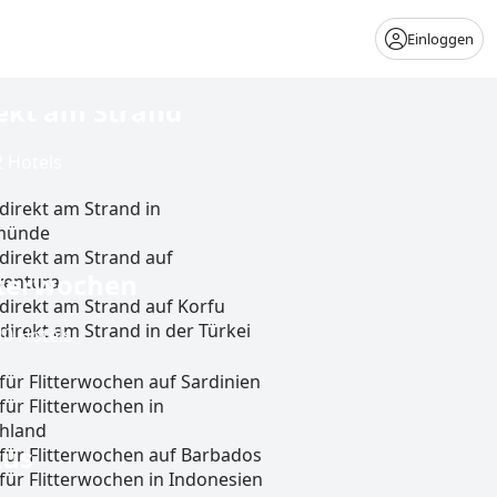
Einloggen
ekt am Strand
 Hotels
direkt am Strand in
münde
 direkt am Strand auf
tterwochen
ventura
 direkt am Strand auf Korfu
direkt am Strand in der Türkei
0 Hotels
 direkt am Strand an der Ostsee
che Küste)
für Flitterwochen auf Sardinien
direkt am Strand in Cala Millor
für Flitterwochen in
 direkt am Strand an der
hland
xus
e (deutsche Küste)
 für Flitterwochen auf Barbados
direkt am Strand in Ulcinj
für Flitterwochen in Indonesien