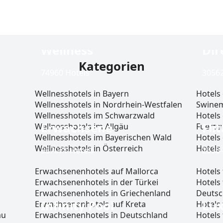
Wellness
Dir
Kategorien
74960 Hotels
30562
Wellnesshotels in Bayern
Hotels 
Wellnesshotels in Nordrhein-Westfalen
Swine
Wellnesshotels im Schwarzwald
Hotels
Erwachsene
Fli
Wellnesshotels im Allgäu
Fuerte
Wellnesshotels im Bayerischen Wald
Hotels
Wellnesshotels in Österreich
Hotels 
337071 Hotels
23304
Main
Wellnesshotels in Deutschland
Hotels
Wellnesshotels im Harz
(deuts
Erwachsenenhotels auf Mallorca
Hotels 
Wald
Wellnesshotels an der Ostsee
Hotels 
Erwachsenenhotels in der Türkei
Hotels 
(deutsche Küste)
Hotels
Erwachsenenhotels in Griechenland
Deutsc
Infinity Pool
Lu
Wellnesshotels am Bodensee
Nordse
Erwachsenenhotels auf Kreta
Hotels
Wellnesshotels im Sauerland
Hotels 
äu
Erwachsenenhotels in Deutschland
Hotels 