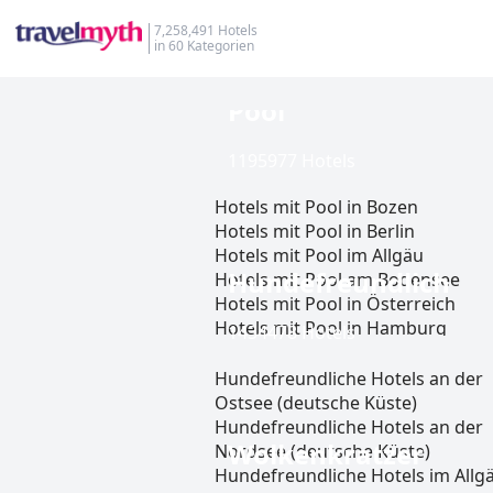
7,258,491 Hotels
in 60 Kategorien
Pool
1195977 Hotels
Hotels mit Pool in Bozen
Hotels mit Pool in Berlin
Hotels mit Pool im Allgäu
Hundefreundlich
Hotels mit Pool am Bodensee
Hotels mit Pool in Österreich
Hotels mit Pool in Hamburg
1434478 Hotels
Hotels mit Pool in Frankfurt am 
Hotels mit Pool in Bayern
Hundefreundliche Hotels an der
Hotels mit Pool im Bayerischen 
Ostsee (deutsche Küste)
Hotels mit Pool in Oberstdorf
Hundefreundliche Hotels an der
Wolkenkratzer
Hotels mit Pool in Griechenland
Nordsee (deutsche Küste)
Hotels mit Pool am Chiemsee
Hundefreundliche Hotels im Allg