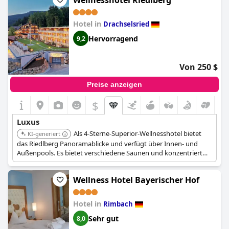
Wellnesshotel Riedlberg
ermöglicht.
Hotel in
Drachselsried
Hervorragend
9,2
Von 250 $
Preise anzeigen
$
Luxus
Als 4-Sterne-Superior-Wellnesshotel bietet
KI-generiert
das Riedlberg Panoramablicke und verfügt über Innen- und
Außenpools. Es bietet verschiedene Saunen und konzentriert
sich auf natürliches Wohlbefinden, was einen erfrischenden und
luxuriösen Rückzugsort inmitten malerischer Umgebung
Wellness Hotel Bayerischer Hof
garantiert.
Hotel in
Rimbach
Sehr gut
8,0