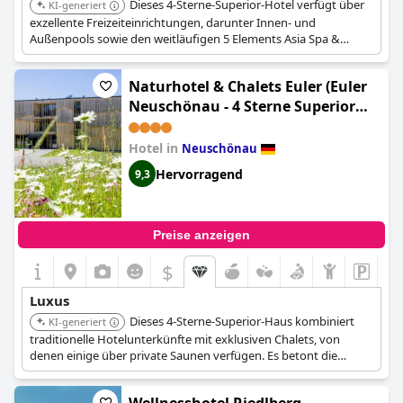
Dieses 4-Sterne-Superior-Hotel verfügt über
KI-generiert
exzellente Freizeiteinrichtungen, darunter Innen- und
Außenpools sowie den weitläufigen 5 Elements Asia Spa &
Lifestyle Bereich mit 6 Pools, 8 Saunen und 5 Ruheräumen.
Naturhotel & Chalets Euler (Euler
Neuschönau - 4 Sterne Superior
Hotel)
Hotel in
Neuschönau
Hervorragend
9,3
Preise anzeigen
$
Luxus
Dieses 4-Sterne-Superior-Haus kombiniert
KI-generiert
traditionelle Hotelunterkünfte mit exklusiven Chalets, von
denen einige über private Saunen verfügen. Es betont die
Verbindung zur Natur und bietet einen eigenen Wellnessbereich
mit Innenpool und Saunen, was ein vielseitiges Luxuserlebnis