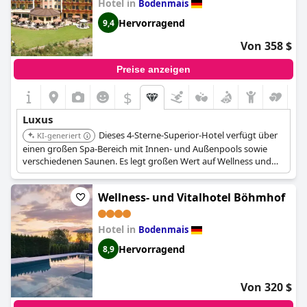
Wellnessbereich ist ebenfalls auf hohem Niveau und die
Hotel in
Bodenmais
Romantiksuiten sind perfekt für Paare. Obwohl es sich um ein 4-
Hervorragend
9,4
Sterne-Hotel handelt, sind viele Gäste der Meinung, dass das
Hotel aufgrund seiner hervorragenden Ausstattung und seines
Von 358 $
Service 5 Sterne verdient. All dies, kombiniert mit dem
günstigen Preis-Leistungs-Verhältnis, macht den Hüttenhof
Preise anzeigen
zum perfekten Ort für einen luxuriösen Urlaub.
$
Luxus
Dieses 4-Sterne-Superior-Hotel verfügt über
KI-generiert
einen großen Spa-Bereich mit Innen- und Außenpools sowie
verschiedenen Saunen. Es legt großen Wert auf Wellness und
Entspannung und bietet eine umfassende Palette an
Einrichtungen, die auf Verjüngung und Komfort ausgelegt sind.
Wellness- und Vitalhotel Böhmhof
Hotel in
Bodenmais
Hervorragend
8,9
Von 320 $