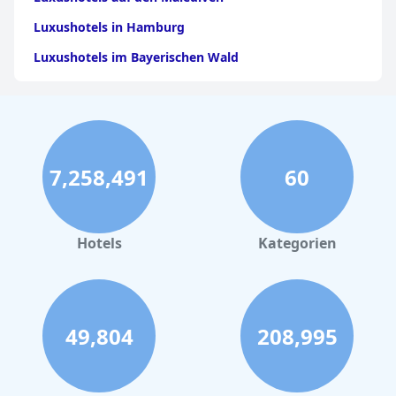
Luxushotels in Hamburg
Luxushotels im Bayerischen Wald
Luxushotels in Griechenland
Luxushotels in Stuttgart
Luxushotels auf Gran Canaria
7,258,491
60
Luxushotels auf Mykonos
Luxushotels in Bozen
Luxushotels in Italien
Hotels
Kategorien
Luxushotels in Köln
Luxushotels in London
Luxushotels in Barcelona
49,804
208,995
Luxushotels in Palma de Mallorca
Luxushotels in Mexiko