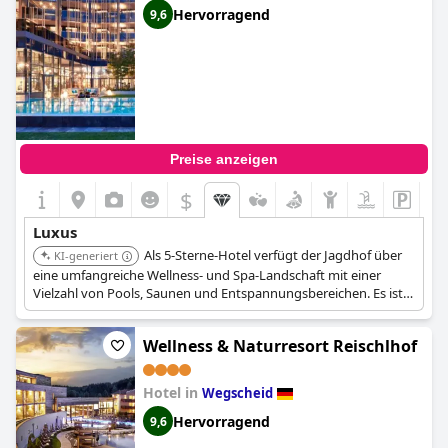
Hervorragend
9,6
Preise anzeigen
$
Luxus
Als 5-Sterne-Hotel verfügt der Jagdhof über
KI-generiert
eine umfangreiche Wellness- und Spa-Landschaft mit einer
Vielzahl von Pools, Saunen und Entspannungsbereichen. Es ist
bekannt für seine Gourmet-Speiseoptionen, die ein
hochwertiges kulinarisches Erlebnis bieten, und stellt luxuriöse
Wellness & Naturresort Reischlhof
Zimmer und Suiten für höchsten Komfort bereit.
Hotel in
Wegscheid
Hervorragend
9,6