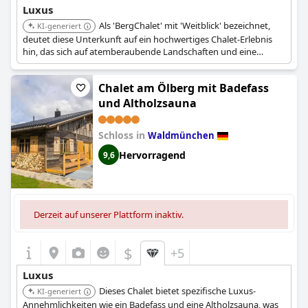
Luxus
Als 'BergChalet' mit 'Weitblick' bezeichnet,
KI-generiert
deutet diese Unterkunft auf ein hochwertiges Chalet-Erlebnis
hin, das sich auf atemberaubende Landschaften und eine
Bergretreat-Atmosphäre konzentriert, was auf eine luxuriöse
und exklusive Umgebung hindeutet.
Chalet am Ölberg mit Badefass
und Altholzsauna
Schloss in
Waldmünchen
Hervorragend
9,6
Derzeit auf unserer Plattform inaktiv.
$
+5
Luxus
Dieses Chalet bietet spezifische Luxus-
KI-generiert
Annehmlichkeiten wie ein Badefass und eine Altholzsauna, was