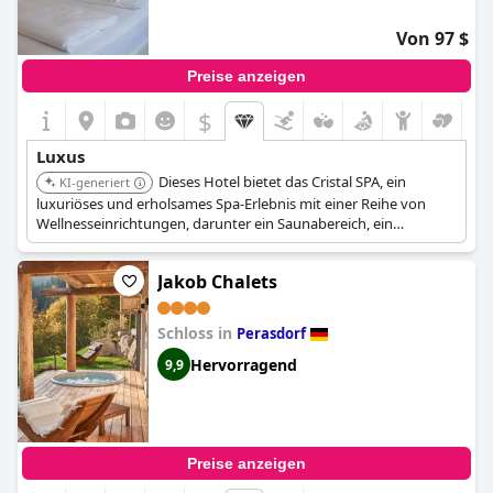
Von 97 $
Preise anzeigen
$
Luxus
Dieses Hotel bietet das Cristal SPA, ein
KI-generiert
luxuriöses und erholsames Spa-Erlebnis mit einer Reihe von
Wellnesseinrichtungen, darunter ein Saunabereich, ein
Dampfbad, eine finnische Sauna, ein Tauchbecken und
verschiedene Massagen.
Jakob Chalets
Schloss in
Perasdorf
Hervorragend
9,9
Preise anzeigen