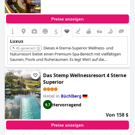
Preise anzeigen
$
Luxus
Dieses 4-Sterne-Superior Wellness- und
KI-generiert
Naturresort bietet einen Premium-Spa-Bereich mit vielfältigen
Saunen, Pools und Ruheräumen. Es legt Wert auf die
Verwendung natürlicher Materialien, wodurch eine ruhige
Atmosphäre geschaffen wird. Das Resort ist auch für seine
Das Stemp Wellnessresort 4 Sterne
Gourmetküche bekannt und bietet den Gästen ein
hochwertiges Erlebnis.
Superior
Hotel in
Büchlberg
Hervorragend
9,7
Von 158 $
Preise anzeigen