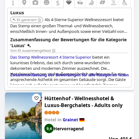
$
Luxus
Als 4-Sterne-Superior-Wellnessresort bietet
KI-generiert
Das Stemp einen großen Thermal- und Wellnessbereich,
einschließlich Innen- und Außenpools sowie einer Vielzahl von
Saunen. Es ist bestrebt, hochwertigen Service zu bieten, der auf
Zusammenfassung der Bewertungen für die Kategorie
Entspannung und Verjüngung in einer anspruchsvollen
'Luxus'
Umgebung abzielt.
Von KI zusammengefasst
Das Stemp Wellnessresort 4 Sterne Superior
bietet ein
luxuriöses Erlebnis, das sich durch seine wunderschön
dekorierten und modernen Zimmer auszeichnet. Die
Hoteleinrichtungen sind außergewöhnlich sauber, was für eine
Zusammenfassung der Bewertungen für alle Kategorien lesen
ansprechende Ästhetik im gesamten Gebäude sorgt. Die Gäste
können sich auf sehr geräumige und komfortable Zimmer
freuen, die zum luxuriösen Gesamtambiente beitragen. Der
schöne Spa-Bereich ist ein herausragendes Merkmal mit
Hüttenhof - Wellnesshotel &
zahlreichen Wahlmöglichkeiten, der ein umfassendes Wellness-
Luxus-Bergchalets - Adults only
Erlebnis bietet. Der große Garten und seine saubere Umgebung
verstärken die ruhige Atmosphäre des Resorts. Darüber hinaus
trägt das höfliche Personal maßgeblich zu dem einladenden
Hotel in
Grainet
und hochwertigen Service bei, den die Gäste erwarten können.
Hervorragend
9,4