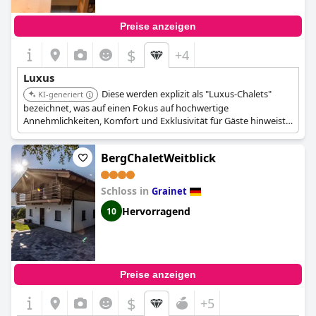
Preise anzeigen
$
+4
Luxus
Diese werden explizit als "Luxus-Chalets"
KI-generiert
bezeichnet, was auf einen Fokus auf hochwertige
Annehmlichkeiten, Komfort und Exklusivität für Gäste hinweist,
die einen opulenten Rückzugsort im Ferienhausformat suchen.
BergChaletWeitblick
Schloss in
Grainet
Hervorragend
10
Preise anzeigen
$
+5