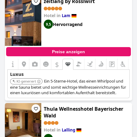
zeitlang by Rösslwirt
Hotel in
Lam
Hervorragend
9,5
Preise anzeigen
$
Luxus
Ein 5-Sterne-Hotel, das einen Whirlpool und
KI-generiert
eine Sauna bietet und somit wichtige Wellnesseinrichtungen für
einen luxuriösen und komfortablen Aufenthalt bereitstellt.
Thula Wellnesshotel Bayerischer
Wald
Hotel in
Lalling