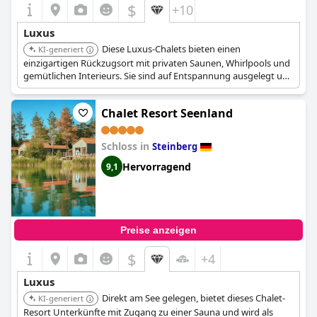
$
+10
Luxus
Diese Luxus-Chalets bieten einen
KI-generiert
einzigartigen Rückzugsort mit privaten Saunen, Whirlpools und
gemütlichen Interieurs. Sie sind auf Entspannung ausgelegt und
bieten eine perfekte Mischung aus Komfort und Stil in einer
ruhigen Umgebung.
Chalet Resort Seenland
Schloss in
Steinberg
Hervorragend
9,1
Preise anzeigen
$
+4
Luxus
Direkt am See gelegen, bietet dieses Chalet-
KI-generiert
Resort Unterkünfte mit Zugang zu einer Sauna und wird als