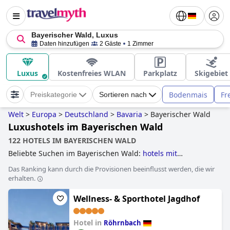
Bayerischer Wald, Luxus
Daten hinzufügen
2 Gäste
1 Zimmer
Luxus
Kostenfreies WLAN
Parkplatz
Skigebiet
Bodenmais
Fr
Preiskategorie
Sortieren nach
Welt
>
Europa
>
Deutschland
>
Bavaria
>
Bayerischer Wald
Luxushotels im Bayerischen Wald
122 HOTELS IM BAYERISCHEN WALD
Beliebte Suchen im Bayerischen Wald:
hotels mit
hallenbad
,
hotels mit wasserrutsche
,
wellnesshotels
,
4-
Das Ranking kann durch die Provisionen beeinflusst werden, die wir
sterne-hotels
,
3-sterne-hotels
,
familienhotels
,
hotels mit
erhalten.
pool
,
hotels mit außenpool
,
hundefreundliche hotels
,
luxushotels
,
erwachsenenhotels
,
yoga hotels
,
5-sterne-
Wellness- & Sporthotel Jagdhof
hotels
,
romantische hotels
and
günstige hotels
.
Hotel in
Röhrnbach