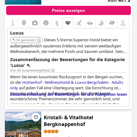
Von 401 $
Preise anzeigen
$
Luxus
Dieses 5-Sterne-Superior-Hotel bietet ein
KI-generiert
außergewöhnlich opulentes Erlebnis mit seinem weitläufigen
Wellnessbereich, der mehrere Pools und Saunen umfasst. Seine
exklusiven Luxus-Bergchalets bieten private Saunen und
Zusammenfassung der Bewertungen für die Kategorie
Whirlpools, die ein hohes Maß an Privatsphäre und Komfort
'Luxus'
gewährleisten. Das 'Adults only'-Konzept verstärkt zusätzlich
Von KI zusammengefasst
seine exklusive und ruhige Atmosphäre.
Wenn Sie einen luxuriösen Rückzugsort in den Bergen suchen,
ist der
Hüttenhof - Wellnesshotel & Luxus-Bergchalets - Adults
only
auf jeden Fall eine Überlegung wert. Die Einrichtung ist
einmalig stilvoll und außergewöhnlich. Das Hotel bietet
Zusammenfassung der Bewertungen für alle Kategorien lesen
wunderschöne Themenzimmer, die sehr gemütlich sind, und
eine Loveness-Suite, die einen Traum wahr werden lässt. Das
Hotel ist sehr modern und luxuriös und bietet eine tolle
Aussicht vom Balkon oder der Whirlwanne. Der Service ist
Kristall- & Vitalhotel
ebenfalls sehr gut mit raffinierten und leckeren Speisen, die in
Bergknappenhof
der Verwöhnpension serviert werden. Die gesamte Anlage ist
außergewöhnlich und auf höchstem Niveau. Der