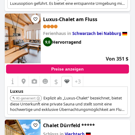
Luxusoption geführt. Es bietet eine entspannte Umgebung mit
privatem Saunazugang für die Gäste.
Luxus-Chalet am Fluss
Ferienhaus in
Schwarzach bei Nabburg
Hervorragend
9,0
Von 351 $
Preise anzeigen
$
+3
Luxus
Explizit als „Luxus-Chalet“ bezeichnet, bietet
KI-generiert
diese Unterkunft eine private Sauna und stellt somit eine
hochwertige und exklusive Übernachtungsmöglichkeit am Fluss
dar.
Chalet Dürrfeld *****
Schloss in
Viechtach