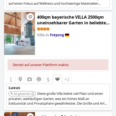
auf einen Fokus auf Wellness und hochwertige Materialien
hinweist.
400qm bayerische VILLA 2500qm
uneinsehbarer Garten in beliebter
Urlaubsregion (Haus im
bayrischen Wald)
Villa in
Freyung
0.0
Derzeit auf unserer Plattform inaktiv.
$
+2
Luxus
Diese große Villa bietet viel Platz und einen
KI-generiert
privaten, weitläufigen Garten, was ein hohes Maß an
Exklusivität und Privatsphäre gewährleistet. Die Größe und Art
der Immobilie deuten auf eine potenziell opulente und
hochwertige private Unterkunftsmöglichkeit hin.