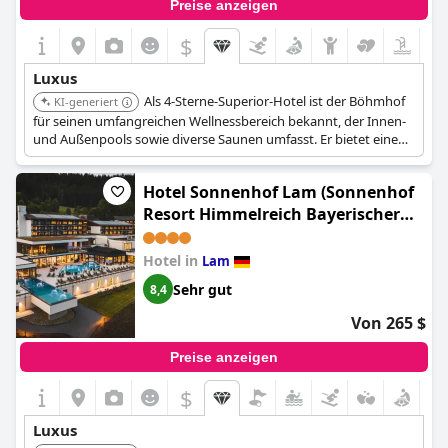
Preise anzeigen
$
Luxus
Als 4-Sterne-Superior-Hotel ist der Böhmhof
KI-generiert
für seinen umfangreichen Wellnessbereich bekannt, der Innen-
und Außenpools sowie diverse Saunen umfasst. Er bietet eine
breite Palette an Wellnessanwendungen und somit ein
komplettes Erlebnis für Gäste, die Vitalität und Entspannung
Hotel Sonnenhof Lam (Sonnenhof
suchen.
Resort Himmelreich Bayerischer
Wald)
Hotel in
Lam
Sehr gut
8,4
Von 265 $
Preise anzeigen
$
Luxus