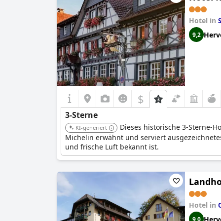
Hotel in
Herv
9,2
$
3-Sterne
Dieses historische 3-Sterne-
KI-generiert
Michelin erwähnt und serviert ausgezeichnete
und frische Luft bekannt ist.
Landho
Hotel in
Herv
9,0