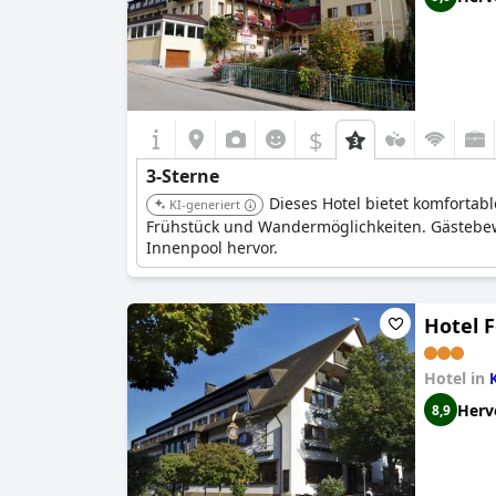
$
3-Sterne
Dieses Hotel bietet komfortab
KI-generiert
Frühstück und Wandermöglichkeiten. Gästebew
Innenpool hervor.
Hotel 
Hotel in
Herv
8,9