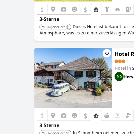
$
3-Sterne
Dieses Hotel ist bekannt für 
KI-generiert
Atmosphäre, was es zu einer zuverlässigen Wa
Hotel 
Hotel in
Herv
9,0
$
3-Sterne
In Schopfheim gelegen, zeichn
KI-generiert