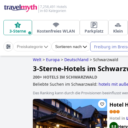
7,258,491 Hotels
in 60 Kategorien
3-Sterne
Kostenfreies WLAN
Parkplatz
Klein
Freiburg im Brei
Preiskategorie
Sortieren nach
Welt
>
Europa
>
Deutschland
>
Schwarzwald
3-Sterne-Hotels im Schwar
200+ HOTELS IM SCHWARZWALD
Beliebte Suchen im Schwarzwald:
hotels mit auß
hotels
,
hundefreundliche hotels
,
familienhotels
,
Das Ranking kann durch die Provisionen beeinflusst werd
hallenbad
,
skihotels an der piste
,
5-sterne-hotels
schlosshotels
,
luxushotels
,
hotels mit kostenfrei
Hotel H
Hotel in
Herv
8,8