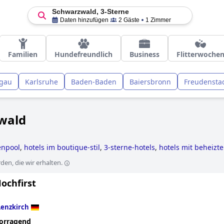
Schwarzwald, 3-Sterne
Daten hinzufügen
2 Gäste
1 Zimmer
Familien
Hundefreundlich
Business
Flitterwoche
sgau
Karlsruhe
Baden-Baden
Baiersbronn
Freudensta
zwald
enpool
,
hotels im boutique-stil
,
3-sterne-hotels
,
hotels mit beheizt
hotels mit fitnessstudio
,
yoga hotels
,
golfhotels
,
behindertengerech
en, die wir erhalten.
,
hotels mit pool
,
baumhaushotels
,
erwachsenenhotels
,
außergewöh
em hundeaufenthalt
,
hotels mit hundespielwiese
and
günstige hote
ochfirst
Lenzkirch
orragend