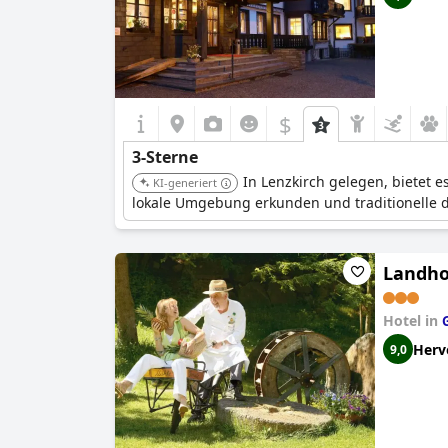
$
3-Sterne
In Lenzkirch gelegen, bietet e
KI-generiert
lokale Umgebung erkunden und traditionelle 
Landho
Hotel in
Herv
9,0