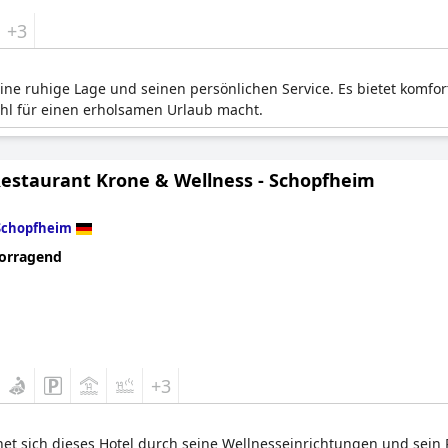
+3
seine ruhige Lage und seinen persönlichen Service. Es bietet komf
hl für einen erholsamen Urlaub macht.
Restaurant Krone & Wellness - Schopfheim
Schopfheim
orragend
+3
et sich dieses Hotel durch seine Wellnesseinrichtungen und sein