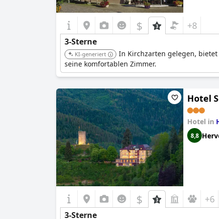
$
+8
3-Sterne
In Kirchzarten gelegen, biete
KI-generiert
seine komfortablen Zimmer.
Hotel 
Hotel in
Herv
8,8
$
+6
3-Sterne