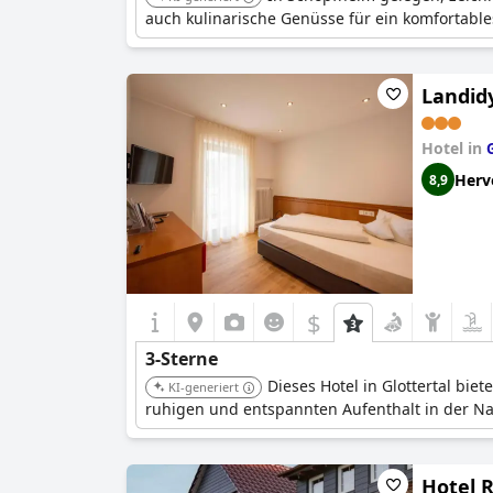
auch kulinarische Genüsse für ein komfortables
Landid
Hotel in
Herv
8,9
$
3-Sterne
Dieses Hotel in Glottertal biet
KI-generiert
ruhigen und entspannten Aufenthalt in der Na
Hotel 