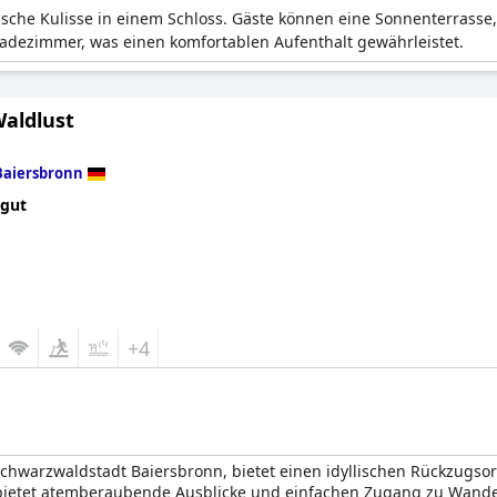
orische Kulisse in einem Schloss. Gäste können eine Sonnenterrasse
adezimmer, was einen komfortablen Aufenthalt gewährleistet.
Waldlust
Baiersbronn
 gut
+4
 Schwarzwaldstadt Baiersbronn, bietet einen idyllischen Rückzugso
s bietet atemberaubende Ausblicke und einfachen Zugang zu Wand