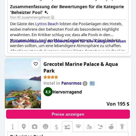
beheizten Pool mit 10 Bahnen und einem 25 m langen
Zusammenfassung der Bewertungen für die Kategorie
beheizten Trainingspool. Zusätzlich gibt es ein saisonales
'Beheizter Pool'
beheiztes Hallenbad.
Von KI zusammengefasst
Die Gäste des
Lyttos Beach
lobten die Poolanlagen des Hotels,
wobei mehrere den beheizten Pool als besonderes Highlight
erwähnten. Ein Kritiker schlug vor, dass alle Pools in den
Monaten März, April und Mai auf mindestens 22 Grad beheizt
Zusammenfassung der Bewertungen für alle Kategorien lesen
werden sollten, um eine lebendigere Atmosphäre zu schaffen.
Allerdings ist nach Aussage einiger Gäste derzeit nur ein Pool im
Hotel beheizt. Einige Kritiker schlugen vor, dass der Pool beheizt
werden könnte, um das Schwimmen angenehmer zu machen.
Grecotel Marine Palace & Aqua
Auch wenn in einigen Bewertungen der beheizte Pool nicht
Park
ausdrücklich erwähnt wird, haben sich die Gäste im Allgemeinen
positiv über die Pools im
Lyttos Beach
geäußert, und viele
Hotel in
Panormos
sagten, das Wasser sei warm und angenehm.
Hervorragend
8,9
Von 195 $
Preise anzeigen
$