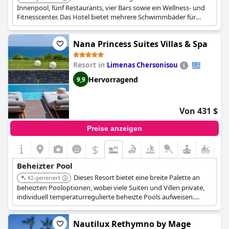
Innenpool, fünf Restaurants, vier Bars sowie ein Wellness- und
Fitnesscenter. Das Hotel bietet mehrere Schwimmbäder für
Erwachsene und Kinder. Einige Zimmer und Suiten verfügen
über einen privaten oder geteilten Pool.
Nana Princess Suites Villas & Spa
Resort in
Limenas Chersonisou
Hervorragend
9,9
Von 431 $
Preise anzeigen
$
Beheizter Pool
Dieses Resort bietet eine breite Palette an
KI-generiert
beheizten Pooloptionen, wobei viele Suiten und Villen private,
individuell temperaturregulierte beheizte Pools aufweisen.
Zusätzlich können Gäste einen himmlischen beheizten
Innenpool im Spa- und Wellnesscenter genießen.
Nautilux Rethymno by Mage