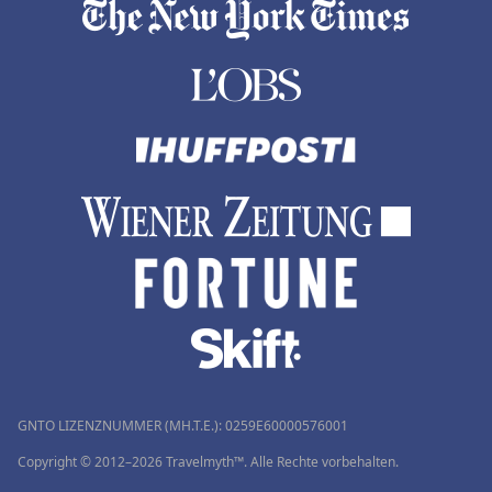
GNTO LIZENZNUMMER (MH.T.E.): 0259Ε60000576001
Copyright © 2012–2026 Travelmyth™. Alle Rechte vorbehalten.