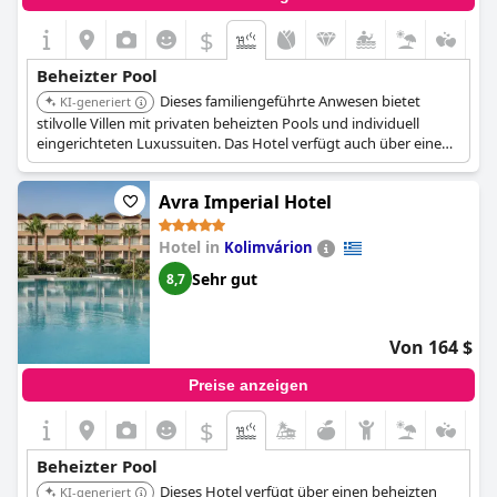
$
Beheizter Pool
Dieses familiengeführte Anwesen bietet
KI-generiert
stilvolle Villen mit privaten beheizten Pools und individuell
eingerichteten Luxussuiten. Das Hotel verfügt auch über einen
Außenpool und einen beheizten Infinity-Pool.
Avra Imperial Hotel
Hotel in
Kolimvárion
Sehr gut
8,7
Von 164 $
Preise anzeigen
$
Beheizter Pool
Dieses Hotel verfügt über einen beheizten
KI-generiert