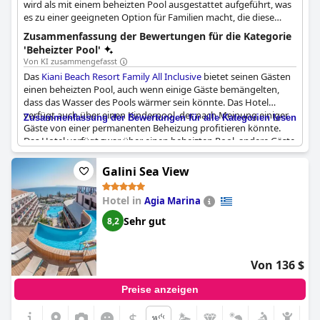
wird als mit einem beheizten Pool ausgestattet aufgeführt, was
es zu einer geeigneten Option für Familien macht, die diese
Annehmlichkeit suchen.
Zusammenfassung der Bewertungen für die Kategorie
'Beheizter Pool'
Von KI zusammengefasst
Das
Kiani Beach Resort Family All Inclusive
bietet seinen Gästen
einen beheizten Pool, auch wenn einige Gäste bemängelten,
dass das Wasser des Pools wärmer sein könnte. Das Hotel
verfügt auch über einen Kinderpool, der nach Meinung einiger
Zusammenfassung der Bewertungen für alle Kategorien lesen
Gäste von einer permanenten Beheizung profitieren könnte.
Das Hotel verfügt zwar über einen beheizten Pool, andere Gäste
merkten jedoch an, dass der beheizte Innenpool mit
Temperaturen von nur 24 °C für ihren Geschmack zu kühl war.
Galini Sea View
Für diejenigen, die einen wärmeren Pool suchen, gibt es auf
dem Gelände jedoch noch andere Varma-Pools. Insgesamt
Hotel in
Agia Marina
hätten sich einige Gäste zwar wärmere Pooltemperaturen
gewünscht, aber der beheizte Pool und die anderen Pools
Sehr gut
8,2
bieten immer noch reichlich Gelegenheit für Entspannung und
Spaß in der Sonne. Außerdem bietet das Hotel ein
Kinderprogramm an, das für Familien mit Kindern von Interesse
Von 136 $
sein könnte.
Preise anzeigen
$