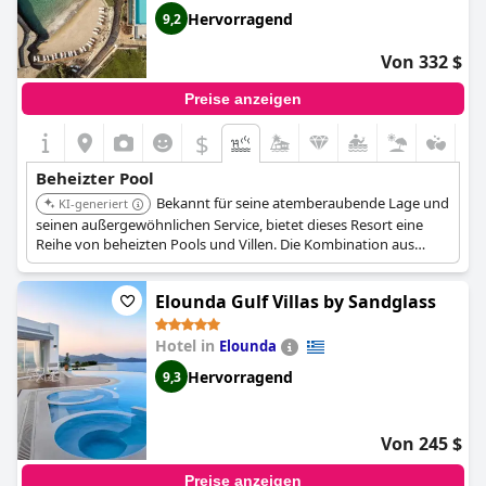
Hervorragend
9,2
Von 332 $
Preise anzeigen
$
Beheizter Pool
Bekannt für seine atemberaubende Lage und
KI-generiert
seinen außergewöhnlichen Service, bietet dieses Resort eine
Reihe von beheizten Pools und Villen. Die Kombination aus
wunderschöner Landschaft und exzellenten Annehmlichkeiten
macht es zu einer beliebten Wahl.
Elounda Gulf Villas by Sandglass
Hotel in
Elounda
Hervorragend
9,3
Von 245 $
Preise anzeigen