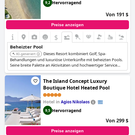
Hervorragend
9,2
Von 191 $
Preise anzeigen
$
Beheizter Pool
Dieses Resort kombiniert Golf, Spa-
KI-generiert
Behandlungen und luxuriöse Unterkünfte mit beheizten Pools.
Seine breite Palette an Aktivitäten und hochwertiger Service
positionieren es als führendes Reiseziel.
The Island Concept Luxury
Boutique Hotel Heated Pool
Hotel in
Agios Nikolaos
Hervorragend
9,5
Von 299 $
Preise anzeigen