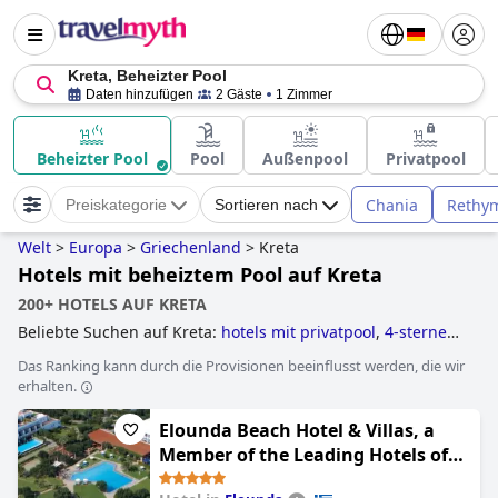
Kreta, Beheizter Pool
Daten hinzufügen
2 Gäste
1 Zimmer
Beheizter Pool
Pool
Außenpool
Privatpool
Chania
Rethy
Preiskategorie
Sortieren nach
Welt
>
Europa
>
Griechenland
>
Kreta
Hotels mit beheiztem Pool auf Kreta
200+ HOTELS AUF KRETA
Beliebte Suchen auf Kreta:
hotels mit privatpool
,
4-sterne-
hotels
,
hotels mit all inclusive angeboten
,
Das Ranking kann durch die Provisionen beeinflusst werden, die wir
erwachsenenhotels
,
kleine hotels
,
hotels mit fitnessstudio
,
erhalten.
5-sterne-hotels
,
hotels mit beheiztem pool
,
hotels mit
wasserrutsche
,
hotels im boutique-stil
,
luxushotels
,
hotels
Elounda Beach Hotel & Villas, a
mit aquapark
,
hotels mit infinity-pool
,
hotels für
flitterwochen
,
behindertengerechte hotels
,
hotels direkt
Member of the Leading Hotels of
am strand
,
yoga hotels
,
familienhotels
,
hotels mit pool
and
the World
3-sterne-hotels
.