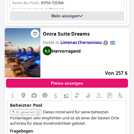
Name des Pools:
ΚΥΡΙΑ ΠΙΣΙΝΑ
Standort des Pools:
Außenpool
Mehr anzeigen
Onira Suite Dreams
Hotel in
Limenas Chersonisou
Hervorragend
9,3
Von 257 $
Preise anzeigen
$
Beheizter Pool
Dieses Hotel wird für seine beheizten
KI-generiert
Poolanlagen sehr empfohlen und ist als einer der besten Orte
auf Kreta für diese Annehmlichkeit gelistet.
Fragebogen