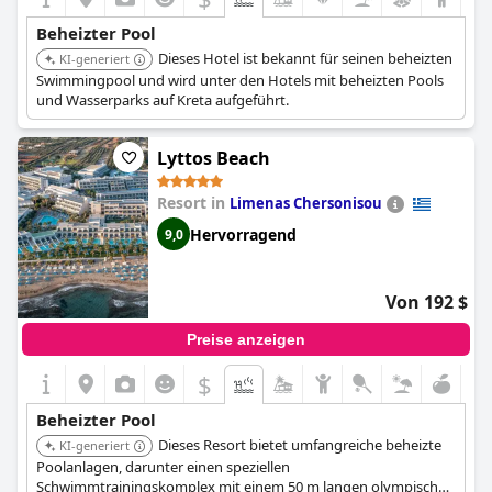
Beheizter Pool
Dieses Hotel ist bekannt für seinen beheizten
KI-generiert
Swimmingpool und wird unter den Hotels mit beheizten Pools
und Wasserparks auf Kreta aufgeführt.
Lyttos Beach
Resort in
Limenas Chersonisou
Hervorragend
9,0
Von 192 $
Preise anzeigen
$
Beheizter Pool
Dieses Resort bietet umfangreiche beheizte
KI-generiert
Poolanlagen, darunter einen speziellen
Schwimmtrainingskomplex mit einem 50 m langen olympischen