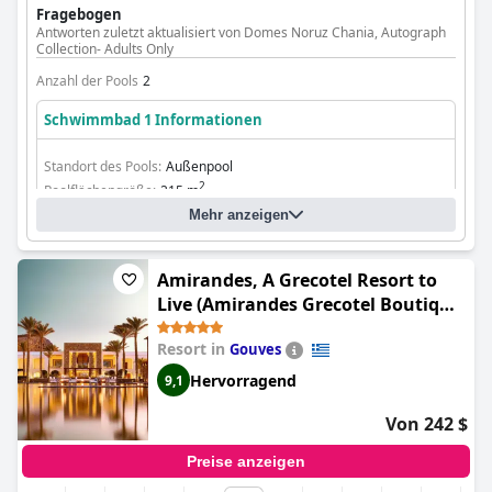
einen Außenwhirlpool oder einen Außenpool, was zahlreiche
Fragebogen
Möglichkeiten zum beheizten Schwimmen bietet.
Antworten zuletzt aktualisiert von Domes Noruz Chania, Autograph
Collection- Adults Only
Anzahl der Pools
2
Schwimmbad 1 Informationen
Standort des Pools:
Außenpool
2
Poolflächengröße:
215 m
Mehr anzeigen
Amirandes, A Grecotel Resort to
Live (Amirandes Grecotel Boutique
Resort)
Resort in
Gouves
Hervorragend
9,1
Von 242 $
Preise anzeigen