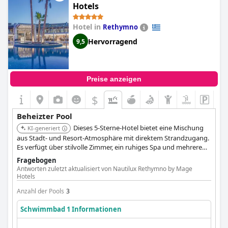
Hotels
Hotel in
Rethymno
Hervorragend
9,5
Preise anzeigen
$
Beheizter Pool
Dieses 5-Sterne-Hotel bietet eine Mischung
KI-generiert
aus Stadt- und Resort-Atmosphäre mit direktem Strandzugang.
Es verfügt über stilvolle Zimmer, ein ruhiges Spa und mehrere
Pools, die ein luxuriöses Erlebnis mit beheizten Pooloptionen
Fragebogen
bieten.
Antworten zuletzt aktualisiert von Nautilux Rethymno by Mage
Hotels
Anzahl der Pools
3
Schwimmbad 1 Informationen