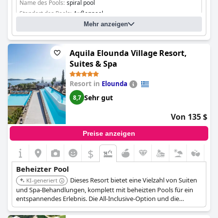
Name des Pools:
spiral pool
Standort des Pools:
Außenpool
Mehr anzeigen
Aquila Elounda Village Resort,
Suites & Spa
Resort in
Elounda
Sehr gut
8,7
Von 135 $
Preise anzeigen
$
Beheizter Pool
Dieses Resort bietet eine Vielzahl von Suiten
KI-generiert
und Spa-Behandlungen, komplett mit beheizten Pools für ein
entspannendes Erlebnis. Die All-Inclusive-Option und die
Bungalows am Wasser erhöhen die Attraktivität zusätzlich.