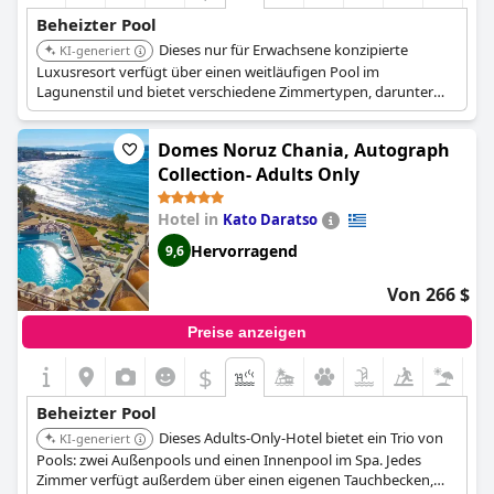
Beheizter Pool
Dieses nur für Erwachsene konzipierte
KI-generiert
Luxusresort verfügt über einen weitläufigen Pool im
Lagunenstil und bietet verschiedene Zimmertypen, darunter
Swim-up-Zimmer und solche mit privaten Pools. Der Spa-Bereich
umfasst beheizte Pools, ein Hamam und einen Whirlpool.
Domes Noruz Chania, Autograph
Collection- Adults Only
Hotel in
Kato Daratso
Hervorragend
9,6
Von 266 $
Preise anzeigen
$
Beheizter Pool
Dieses Adults-Only-Hotel bietet ein Trio von
KI-generiert
Pools: zwei Außenpools und einen Innenpool im Spa. Jedes
Zimmer verfügt außerdem über einen eigenen Tauchbecken,