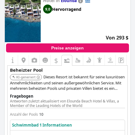
Hotel in
Elounda
Hervorragend
9,0
Von 293 $
Preise anzeigen
$
Beheizter Pool
Dieses Resort ist bekannt für seine luxuriösen
KI-generiert
Annehmlichkeiten und seinen außergewöhnlichen Service. Mit
mehreren beheizten Pools und privaten Villen bietet es ein
High-End-Erlebnis. Der Ruf des Hotels und die umfassenden
Fragebogen
Einrichtungen machen es zu einer Top-Wahl.
Antworten zuletzt aktualisiert von Elounda Beach Hotel & Villas, a
Member of the Leading Hotels of the World
Anzahl der Pools
10
Schwimmbad 1 Informationen