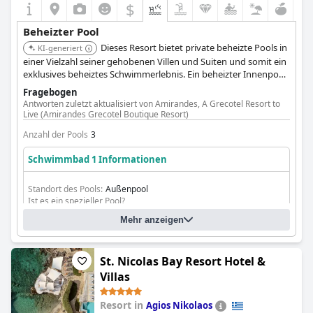
$
Beheizter Pool
Dieses Resort bietet private beheizte Pools in
KI-generiert
einer Vielzahl seiner gehobenen Villen und Suiten und somit ein
exklusives beheiztes Schwimmerlebnis. Ein beheizter Innenpool
ist ebenfalls im Spa-Bereich verfügbar, der zu bestimmten
Fragebogen
Jahreszeiten beheizt wird.
Antworten zuletzt aktualisiert von Amirandes, A Grecotel Resort to
Live (Amirandes Grecotel Boutique Resort)
Anzahl der Pools
3
Schwimmbad 1 Informationen
Standort des Pools:
Außenpool
Ist es ein spezieller Pool?
Meer/Salzwasser-Pool
Mehr anzeigen
St. Nicolas Bay Resort Hotel &
Villas
Resort in
Agios Nikolaos