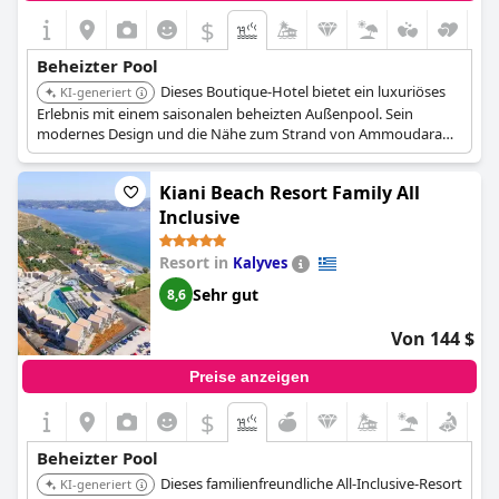
$
Beheizter Pool
Dieses Boutique-Hotel bietet ein luxuriöses
KI-generiert
Erlebnis mit einem saisonalen beheizten Außenpool. Sein
modernes Design und die Nähe zum Strand von Ammoudara
machen es zu einem begehrten Reiseziel.
Kiani Beach Resort Family All
Inclusive
Resort in
Kalyves
Sehr gut
8,6
Von 144 $
Preise anzeigen
$
Beheizter Pool
Dieses familienfreundliche All-Inclusive-Resort
KI-generiert