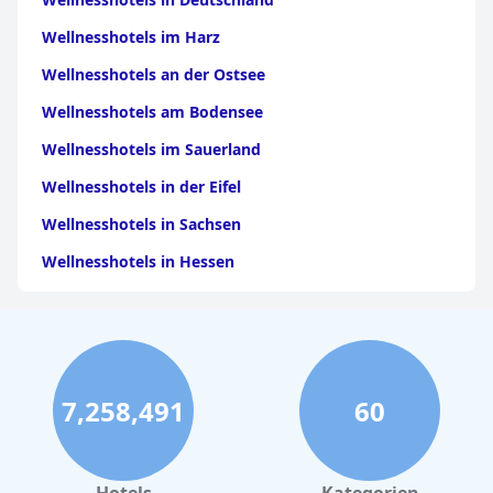
Wellnesshotels im Harz
Wellnesshotels an der Ostsee
Wellnesshotels am Bodensee
Wellnesshotels im Sauerland
Wellnesshotels in der Eifel
Wellnesshotels in Sachsen
Wellnesshotels in Hessen
Wellnesshotels in Brandenburg
Wellnesshotels in Baden Württemberg
Wellnesshotels im Moseltal
7,258,491
60
Wellnesshotels an der Nordsee
Wellnesshotels in Niedersachsen
Wellnesshotels in Thüringen