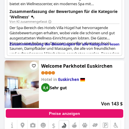
bietet ein Wellnesscenter, ein modernes Spa mit
Behandlungsraum, einen Whirlpool und Saunabereiche. Der
Zusammenfassung der Bewertungen für die Kategorie
Spa-Bereich erhält hervorragende Gästebewertungen, wobei
'Wellness'
viele die schönen und gut ausgestatteten
Von KI zusammengefasst
Wellnesseinrichtungen loben. Gäste können Pools, Saunen,
Der Spa-Bereich des Hotels Villa Hügel hat hervorragende
Dampfbäder und Massagen genießen.
Gästebewertungen erhalten, wobei viele die schönen und gut
ausgestatteten Wellness-Einrichtungen lobten. Die Gäste
können eine Reihe von Optionen genießen, darunter Pools,
Zusammenfassung der Bewertungen für alle Kategorien lesen
Saunen, Dampfbäder und Massagen, die alle von freundlichen
und aufmerksamen Mitarbeitern angeboten werden. Besonders
beeindruckend ist der Saunabereich mit seinen großen
Glasfenstern, der ein wirklich entspannendes und angenehmes
Welcome Parkhotel Euskirchen
Erlebnis bietet. Der Skypool und der Gartenbereich im Freien
sind ebenfalls sehr beliebt und bieten den Gästen einen ruhigen
Hotel in
Ort zum Entspannen. Einige wünschten sich zwar einen
Euskirchen
separaten Entspannungsbereich im Freien, aber insgesamt ist
Sehr gut
8,4
man sich einig, dass das Spa des Hotels Villa Hügel eine
Wellness-Oase mit fantastischen Pools und ausgezeichneten
Einrichtungen für Gäste ist, die Verjüngung und Entspannung
Von 143 $
suchen.
Preise anzeigen
$
+5