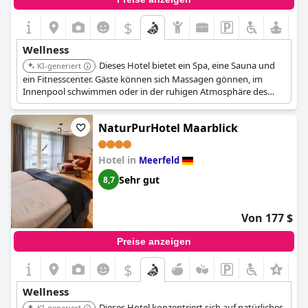
ihre Bedürfnisse.
$
Wellness
Dieses Hotel bietet ein Spa, eine Sauna und
KI-generiert
ein Fitnesscenter. Gäste können sich Massagen gönnen, im
Innenpool schwimmen oder in der ruhigen Atmosphäre des
Wellnessbereichs entspannen. Die Vulkangarten Sauna ist im
Zimmerpreis inbegriffen und bietet therapeutische Massagen,
NaturPurHotel Maarblick
Schönheitsbehandlungen und eine Holzbadewanne für zwei
Personen.
Hotel in
Meerfeld
Sehr gut
8,7
Von 177 $
Preise anzeigen
$
Wellness
Dieses Hotel konzentriert sich auf natürliches
KI-generiert