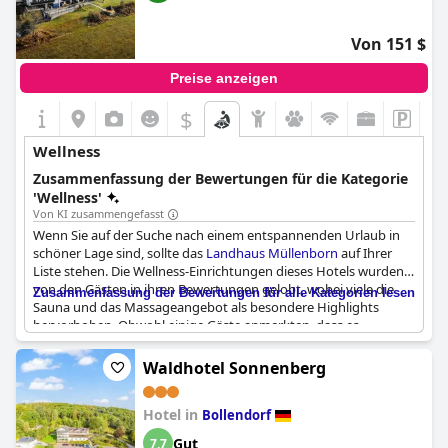
Beratungsgespräch können die Gäste aus individuell
die Möglichkeit, einen Außenbereich zu nutzen. Alles in allem ist
zugeschnittenen Therapiepaketen wählen, die für ein
das
Hotel Bütgenbacher Hof
ein schönes Hotel mit einem
ganzheitliches Wohlbefinden sorgen und den Alltagsstress
Von 151 $
wunderbaren Wellness-Erlebnis.
hinter sich lassen.
Preise anzeigen
$
Wellness
Zusammenfassung der Bewertungen für die Kategorie
'Wellness'
Von KI zusammengefasst
Wenn Sie auf der Suche nach einem entspannenden Urlaub in
schöner Lage sind, sollte das
Landhaus Müllenborn
auf Ihrer
Liste stehen. Die Wellness-Einrichtungen dieses Hotels wurden
von den Gästen in ihren Bewertungen gelobt, wobei viele die
Zusammenfassung der Bewertungen für alle Kategorien lesen
Sauna und das Massageangebot als besondere Highlights
hervorhoben. Obwohl einige Gäste anmerkten, dass es
manchmal an Handtüchern oder Bademänteln mangelte,
fanden die meisten, dass die Einrichtungen gut ausgestattet
Waldhotel Sonnenberg
waren und den Gästen zu jeder Tageszeit zur Verfügung
standen. Besonders hervorgehoben wurde von mehreren
Hotel in
Gästen die abendliche Verfügbarkeit der Sauna - der perfekte
Bollendorf
Ausklang eines Tages, an dem man die nähere Umgebung
Gut
7,7