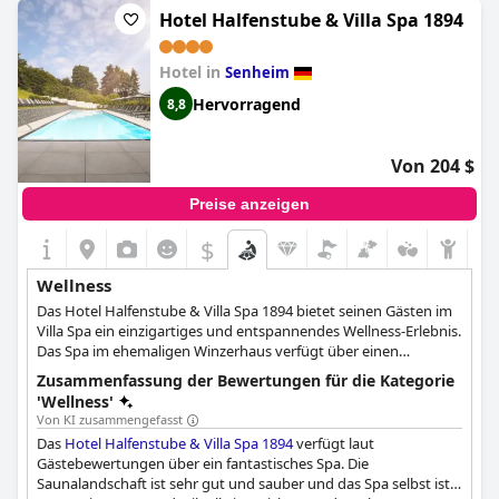
Hotel verspricht ein komfortables und entspannendes Erlebnis.
wunderschönes Saunaerlebnis genießen. Die Wellness-
Hotel Halfenstube & Villa Spa 1894
Einrichtungen werden durch einen schönen Garten und eine
harmonische Atmosphäre zum Entspannen abgerundet. Das
Hotel in
Personal ist sehr zuvorkommend und erlaubt den Gästen sogar,
Senheim
den Wellnessbereich nach dem Auschecken zu nutzen. Das
Hervorragend
8,8
Hotel ist umweltbewusst und bietet seinen Gästen eine
Gutschrift, wenn sie die Zimmerreinigung auslassen. Alles in
allem ist der Spa- und Wellnessbereich des Seehotels am
Von 204 $
Stausee erstklassig und sehr empfehlenswert für einen
perfekten Wellnessurlaub in einer wunderschönen Umgebung.
Preise anzeigen
$
Wellness
Das Hotel Halfenstube & Villa Spa 1894 bietet seinen Gästen im
Villa Spa ein einzigartiges und entspannendes Wellness-Erlebnis.
Das Spa im ehemaligen Winzerhaus verfügt über einen
großzügigen Saunabereich mit Dampfbad und Biosauna, einen
Zusammenfassung der Bewertungen für die Kategorie
Ruheraum im Kellergewölbe und eine finnische Sauna im
'Wellness'
Garten. Für Wohlfühlmomente der besonderen Art bietet das
Von KI zusammengefasst
Spa eine Vielzahl von Massagen und kosmetischen
Das
Hotel Halfenstube & Villa Spa 1894
verfügt laut
Behandlungen, die von geschultem Fachpersonal mit
Gästebewertungen über ein fantastisches Spa. Die
Qualitätsprodukten von Babor durchgeführt werden. Die Gäste
Saunalandschaft ist sehr gut und sauber und das Spa selbst ist
können auch eine Auswahl an kulinarischen Köstlichkeiten wie