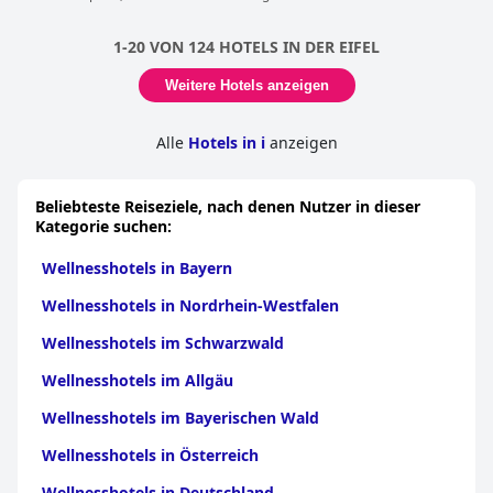
die kleine Sauna und das Hallenbad als angenehm und
angenehm. Einige äußerten auch, dass der Wellnessbereich ein
1-20 VON 124 HOTELS IN DER EIFEL
Update benötige, was aber dem Gesamterlebnis keinen
Abbruch tat. Die Massage entsprach jedoch nicht den
Weitere Hotels anzeigen
Erwartungen einiger Gäste, da es nur eine Masseurin gab und
der Massageraum nicht sehr einladend war. Insgesamt
empfanden die Gäste den Pool und die Sauna als schön und
Alle
Hotels in i
anzeigen
schätzten die zusätzlichen Annehmlichkeiten eines
Wellnessbereichs, was das
Waldhotel Sonnenberg
zu einem
großartigen Hotel zum Entspannen und Erholen macht.
Beliebteste Reiseziele, nach denen Nutzer in dieser
Kategorie suchen:
Wellnesshotels in Bayern
Wellnesshotels in Nordrhein-Westfalen
Wellnesshotels im Schwarzwald
Wellnesshotels im Allgäu
Wellnesshotels im Bayerischen Wald
Wellnesshotels in Österreich
Wellnesshotels in Deutschland