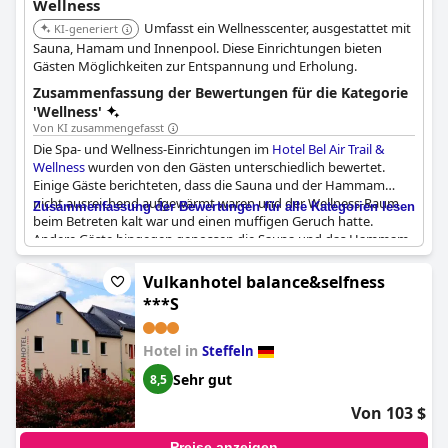
Wellness
Umfasst ein Wellnesscenter, ausgestattet mit
KI-generiert
Sauna, Hamam und Innenpool. Diese Einrichtungen bieten
Gästen Möglichkeiten zur Entspannung und Erholung.
Zusammenfassung der Bewertungen für die Kategorie
'Wellness'
Von KI zusammengefasst
Die Spa- und Wellness-Einrichtungen im
Hotel Bel Air Trail &
Wellness
wurden von den Gästen unterschiedlich bewertet.
Einige Gäste berichteten, dass die Sauna und der Hammam
nicht ausreichend aufgewärmt waren und der Wellness-Raum
Zusammenfassung der Bewertungen für alle Kategorien lesen
beim Betreten kalt war und einen muffigen Geruch hatte.
Andere Gäste hingegen genossen die Sauna und das Hammam
und gaben an, dass sie sehr angenehm waren. Das Spa wurde
als komfortabel beschrieben und die Gäste konnten
Vulkanhotel balance&selfness
angenehme Massagen buchen. Der Wellnessbereich war sauber
***S
und einige Gäste fanden die Wellnesseinrichtungen sogar
großartig. Auf der anderen Seite waren einige Gäste enttäuscht,
dass das Schwimmbad und das Dampfbad während ihres
Hotel in
Steffeln
Aufenthalts geschlossen waren, während andere den Whirlpool
Sehr gut
8,5
und das Schwimmbad genossen, die sie als angenehmen Ort
der Entspannung beschrieben. Trotz dieser gemischten Kritiken
Von 103 $
empfand die Mehrheit der Gäste die Spa-Einrichtungen und
Sporteinrichtungen als vollständig, hochwertig und perfekt für
Preise anzeigen