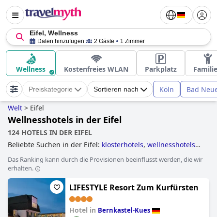
Eifel, Wellness
Daten hinzufügen
2 Gäste
1 Zimmer
Wellness
Kostenfreies WLAN
Parkplatz
Famili
Köln
Bad Neue
Preiskategorie
Sortieren nach
Welt
>
Eifel
Wellnesshotels in der Eifel
124 HOTELS IN DER EIFEL
Beliebte Suchen in der Eifel:
klosterhotels
,
wellnesshotels
,
romantische hotels
,
baumhaushotels
,
hundefreundliche
Das Ranking kann durch die Provisionen beeinflusst werden, die wir
hotels
,
außergewöhnliche hotels
,
yoga hotels
,
hotels mit
erhalten.
hallenbad
,
kleine hotels
,
4-sterne-hotels
,
familienhotels
,
luxushotels
,
hotels mit pool
and
5-sterne-hotels
.
LIFESTYLE Resort Zum Kurfürsten
Hotel in
Bernkastel-Kues