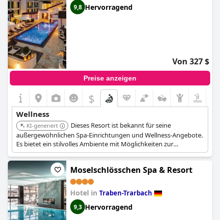
Hervorragend
9,8
Von 327 $
Preise anzeigen
$
Wellness
Dieses Resort ist bekannt für seine
KI-generiert
außergewöhnlichen Spa-Einrichtungen und Wellness-Angebote.
Es bietet ein stilvolles Ambiente mit Möglichkeiten zur
Entspannung. Es garantiert erstklassige Unterkunft und
kulinarische Genüsse.
Moselschlösschen Spa & Resort
Hotel in
Traben-Trarbach
Hervorragend
9,3