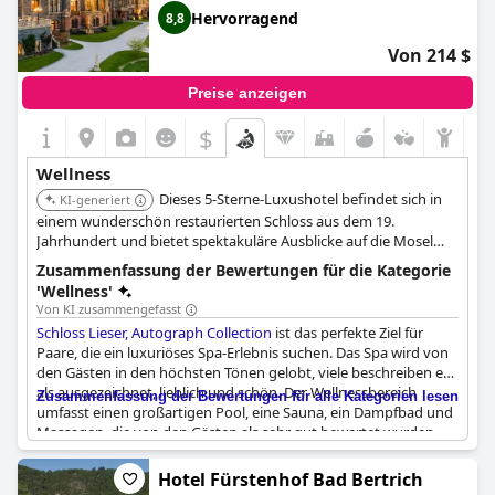
in den ganzjährig beheizten Innen- und Außenpools des Hotels
Hervorragend
8,8
schwimmen, die über Massagedüsen und Whirlpool-Liegen
verfügen. Der Saunabereich, HitzeQuell genannt, bietet einen
Von 214 $
textilfreien Bereich, eine Kräutersauna und eine Zirbenaufguss-
Sauna mit täglich wechselnden Düften.
Preise anzeigen
$
Wellness
Dieses 5-Sterne-Luxushotel befindet sich in
KI-generiert
einem wunderschön restaurierten Schloss aus dem 19.
Jahrhundert und bietet spektakuläre Ausblicke auf die Mosel
und die Weinberge. Der Spa- & Wellnessbereich verfügt über
Zusammenfassung der Bewertungen für die Kategorie
einen Innenpool, mehrere Saunen und ein Dampfbad.
'Wellness'
Schönheitsbehandlungen und Massagen sind verfügbar. Das
Von KI zusammengefasst
Hotel bietet eine Auswahl an lokalen und internationalen
Schloss Lieser, Autograph Collection
ist das perfekte Ziel für
Weinen in seinem beeindruckenden Weinkeller.
Paare, die ein luxuriöses Spa-Erlebnis suchen. Das Spa wird von
den Gästen in den höchsten Tönen gelobt, viele beschreiben es
als ausgezeichnet, lieblich und schön. Der Wellnessbereich
Zusammenfassung der Bewertungen für alle Kategorien lesen
umfasst einen großartigen Pool, eine Sauna, ein Dampfbad und
Massagen, die von den Gästen als sehr gut bewertet wurden.
Die Sauna und der Poolbereich wurden ebenfalls sehr gelobt,
wobei insbesondere die Saunalandschaft hervorgehoben
Hotel Fürstenhof Bad Bertrich
wurde. Einige Gäste empfanden den Poolbereich als etwas zu