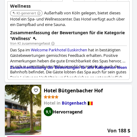
Wellness
Außerhalb von Köln gelegen, bietet dieses
KI-generiert
Hotel ein Spa- und Wellnesscenter. Das Hotel verfügt auch über
ein Dampfbad und eine Sauna.
Zusammenfassung der Bewertungen für die Kategorie
'Wellness'
Von KI zusammengefasst
Das Spa im
Welcome Parkhotel Euskirchen
hat in bestätigten
Gästebewertungen gemischtes Feedback erhalten. Positive
Anmerkungen heben die gute Erreichbarkeit des Spas hervor, da
es sich in unmittelbarer Nähe sowohl des Hotels als auch des
Zusammenfassung der Bewertungen für alle Kategorien lesen
Bahnhofs befindet. Die Gäste lobten das Spa auch für sein gutes
Preis-Leistungs-Verhältnis und beschrieben es unterschiedlich
als fantastisch, wunderschön, nett und klein, aber dennoch
wunderschön. Im Allgemeinen wurde der Spa-Bereich als
Hotel Bütgenbacher Hof
überwiegend gut ausgestattet angesehen.
Hotel in
Bütgenbach
Einige Gäste hatten jedoch Probleme während ihrer Besuche. Es
gab mehrere Erwähnungen, dass der Whirlpool seit mehreren
Hervorragend
9,1
Wochen außer Betrieb war und das Dampfbad unbenutzbar war.
Zusätzlich war nur eine von drei Saunen in Betrieb, und den
Gästen wurde beim Auschecken der Zugang zur Sauna
Von 188 $
berechnet. Das Schwimmbad war während einiger Aufenthalte