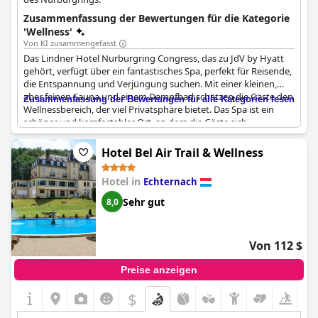
Zusammenfassung der Bewertungen für die Kategorie
'Wellness'
Von KI zusammengefasst
Das Lindner Hotel Nurburgring Congress, das zu JdV by Hyatt
gehört, verfügt über ein fantastisches Spa, perfekt für Reisende,
die Entspannung und Verjüngung suchen. Mit einer kleinen,
aber feinen Sauna und einem Dampfbad schätzen die Gäste den
Zusammenfassung der Bewertungen für alle Kategorien lesen
Wellnessbereich, der viel Privatsphäre bietet. Das Spa ist ein
schöner und komfortabler Ort, an dem die Gäste sich
entspannen und die vorhandenen Annehmlichkeiten nutzen
können. Obwohl einige Gäste enttäuscht waren, dass es trotz
Hotel Bel Air Trail & Wellness
der Verfügbarkeit des Spas keine Bademäntel in ihren Zimmern
gab, ist der allgemeine Konsens, dass das Spa ausgezeichnet ist
Hotel in
Echternach
und ein Hauptgrund für die Wahl dieses Hotels ist.
Sehr gut
8,0
Von 112 $
Preise anzeigen
$