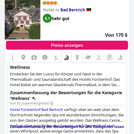
klein, aber das war insgesamt ein kleiner Kritikpunkt. Das
Hotel in
hoteleigene Spa ist laut mehreren Bewertungen eine der
Bad Bertrich
beliebtesten Einrichtungen, die sehr entspannend und
Sehr gut
8,1
verjüngend ist. Allerdings wurde bemängelt, dass der Innenpool
renoviert und erweitert werden müsste, um mehr Gäste
aufnehmen zu können. Nichtsdestotrotz war der Aufenthalt im
Von 170 $
Schloss Lieser, Autograph Collection
, ein unvergessliches
Erlebnis und das Hotelpersonal bot einen ausgezeichneten
Preise anzeigen
Service.
$
Wellness
Entdecken Sie den Luxus für Körper und Geist in der
Thermalbad- und Saunalandschaft des Hotels Fürstenhof. Das
Hotel bietet ein warmes Glaubersalz-Thermalbad, in dem Sie
neue Energie tanken können. Entspannen Sie im herrlichen
Zusammenfassung der Bewertungen für die Kategorie
Ambiente des Palais Belle Époque mit Saunen, Dampfgrotte,
'Wellness'
Eisgrotte und Erlebnisdusche. Lassen Sie sich mit Massagen
Von KI zusammengefasst
verwöhnen, darunter eine Traubenkernölmassage, eine
Hotel Fürstenhof Bad Bertrich
verfügt über ein weit über dem
Eifelmassage und ein Ganzkörperpeeling, oder probieren Sie
Durchschnitt liegendes Spa mit wunderbaren Einrichtungen, die
Cremepackungen wie die schlankmachende Meeresalgen-
von den Gästen ausgiebig gelobt wurden. Das Wellness-Center
Körperpackung oder die Pfirsich-Cremepackung. Auch
verfügt über eine Reihe von Saunen, ein Schwimmbad und
Zusammenfassung der Bewertungen für alle Kategorien lesen
Gesichtsbehandlungen, darunter eine erfrischende
einen Whirlpool, wobei einige Gäste anmerkten, dass das Spa
Gesichtsmassage und eine Q10-Cremepackung, werden