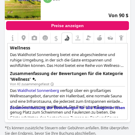
erkundet hat. Insgesamt scheint der Wellnessbereich im
Landhaus Müllenborn
ein großartiger Ort zu sein, um sich
während des Aufenthalts zu entspannen und abzuschalten.
Von 90 $
Preise anzeigen
$
Wellness
Das Waldhotel Sonnenberg bietet eine abgeschiedene und
ruhige Umgebung, in der sich die Gäste entspannen und
wohlfühlen können. Das Hotel bietet eine Reihe von Wellness-
Behandlungen wie Hot-Stone-Massage, Anti-Stress-Massage,
Zusammenfassung der Bewertungen für die Kategorie
Aromaöl-Massage und mehr. Auch Nicht-Hotelgäste sind
'Wellness'
willkommen, die Annehmlichkeiten des Hotels wie
Von KI zusammengefasst
Schwimmbad, Sauna und Infrarotkabine zu nutzen. Der Zugang
Das
Waldhotel Sonnenberg
verfügt über ein großartiges
zu Schwimmbad und Sauna ist bei bestimmten Behandlungen
Wellnessangebot, darunter ein Hallenbad, eine normale Sauna
inbegriffen oder kann separat erworben werden. Die Gäste
und eine Infrarotsauna, die jederzeit zum Entspannen einladen,
können auch den Physiotherm- und Wellnessbereich des Hotels
da die Sauna immer geöffnet ist. Der Pool ist groß genug, um
Zusammenfassung der Bewertungen für alle Kategorien lesen
nutzen.
genug Platz zum Schwimmen und Faulenzen zu bieten. Die
Gäste schätzten den kostenlosen Zugang zu Pool und Sauna,
was ihren Aufenthalt noch angenehmer machte. Trotz einiger
*Es können zusätzliche Steuern oder Gebühren anfallen. Bitte überprüfen
negativer Bewertungen, in denen hervorgehoben wird, dass die
Sie den Endpreis, bevor Sie Ihre Buchung abschließen.
Sauna veraltet und reparaturbedürftig ist, empfanden die Gäste