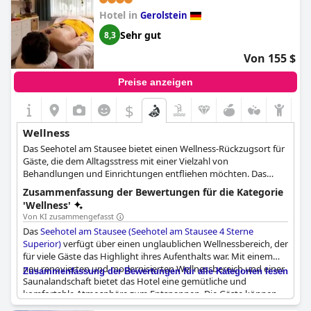
Das Hotel bietet auch Therapien und Coaching zur
Hotel in
Gerolstein
Persönlichkeitsentwicklung, Bewusstseinserweiterung und
energetische Heilbehandlungen an. Das Wellness-Erlebnis soll
Sehr gut
8,3
den Gästen helfen, sich zu entspannen, innere Blockaden zu
lösen und den Körper für einen Neuanfang zu entgiften.
Von 155 $
Preise anzeigen
$
Wellness
Das Seehotel am Stausee bietet einen Wellness-Rückzugsort für
Gäste, die dem Alltagsstress mit einer Vielzahl von
Behandlungen und Einrichtungen entfliehen möchten. Das
Hotel verfügt über einen 600 m² großen Wellnessbereich mit
Zusammenfassung der Bewertungen für die Kategorie
Hallenbad, Dampfsauna, Biosauna, finnischer Blockhaus-
'Wellness'
Panoramasauna, verschiedenen Ruheräumen und einem
Von KI zusammengefasst
Solarium. Die Gäste können sich mit traditionellen Massagen
Das
Seehotel am Stausee (Seehotel am Stausee 4 Sterne
und kosmetischen Behandlungen, aber auch mit einzigartigen
Superior)
verfügt über einen unglaublichen Wellnessbereich, der
Angeboten wie Alpenheubädern und SPA-Peelings verwöhnen
für viele Gäste das Highlight ihres Aufenthalts war. Mit einem
lassen. Das Hotel bietet auch ein Day-Spa-Paket für diejenigen
neu renovierten und modernisierten Wellnessbereich und einer
Zusammenfassung der Bewertungen für alle Kategorien lesen
an, die einen ganzen Tag der Entspannung und Erholung
Saunalandschaft bietet das Hotel eine gemütliche und
suchen. Die Dienstleistungen werden mit Hingabe und Liebe für
komfortable Atmosphäre zum Entspannen. Die Gäste können
das persönliche Wohlbefinden der Gäste erbracht, und das
ein tolles Schwimmbad, Massagen und ein wahrhaft