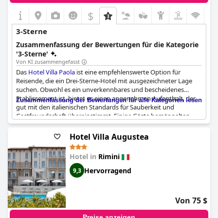
$
3-Sterne
Zusammenfassung der Bewertungen für die Kategorie
'3-Sterne'
Von KI zusammengefasst
Das
Hotel Villa Paola
ist eine empfehlenswerte Option für
Reisende, die ein Drei-Sterne-Hotel mit ausgezeichneter Lage
suchen. Obwohl es ein unverkennbares und bescheidenes
Etablissement ist, bietet es einen angenehmen Aufenthalt, der
Zusammenfassung der Bewertungen für alle Kategorien lesen
gut mit den italienischen Standards für Sauberkeit und
Gastfreundschaft übereinstimmt. Einige Gäste bemängelten
zwar, dass die Zimmer sehr einfach sind und das Hotel seine
Nachteile hat, aber es bleibt ideal für kurze Aufenthalte. Die
Hotel Villa Augustea
unkomplizierte Darstellung des Hotels sorgt dafür, dass die
Erwartungen mit der Realität übereinstimmen, was es zu einer
Hotel in
Rimini
zuverlässigen Wahl für diejenigen macht, die keinen Luxus
suchen, sondern einen zufriedenstellenden und komfortablen
Hervorragend
9,3
Aufenthalt.
Von 75 $
Preise anzeigen