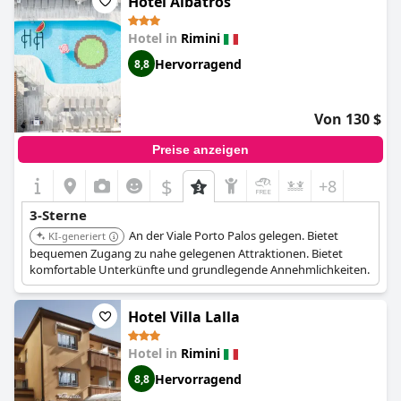
Hotel Albatros
Hotel bietet praktische Annehmlichkeiten wie Fahrräder, die das
gesamte Gästeerlebnis verbessern. Obwohl es sich um ein
Hotel in
Rimini
kleines Haus handelt, erfüllt das
Hotel Stresa
konsequent die
Erwartungen an ein Standard-Drei-Sterne-Hotel und erhält
Hervorragend
8,8
positive Empfehlungen für seine zufriedenstellenden
Dienstleistungen und die angemessene Preisgestaltung.
Von 130 $
Preise anzeigen
$
+8
3-Sterne
An der Viale Porto Palos gelegen. Bietet
KI-generiert
bequemen Zugang zu nahe gelegenen Attraktionen. Bietet
komfortable Unterkünfte und grundlegende Annehmlichkeiten.
Hotel Villa Lalla
Hotel in
Rimini
Hervorragend
8,8