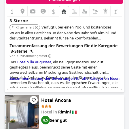
$
3-Sterne
Verfügt über einen Pool und kostenloses
KI-generiert
WLAN in allen Bereichen. In der Nähe des Bahnhofs Rimini und
des Stadtzentrums. Bekannt für seine komfortablen
Unterkünfte und freundlichen Service.
Zusammenfassung der Bewertungen für die Kategorie
'3-Sterne'
Von KI zusammengefasst
Das
Hotel Villa Augustea
, ein neu gegründetes und gut
gepflegtes Haus, beeindruckt seine Gäste mit einer
unverwechselbaren Mischung aus Gastfreundschaft und
Meerblick-Ambiente. Obwohl es mit drei Sternen bewertet ist,
Zusammenfassung der Bewertungen für alle Kategorien lesen
bemerken Besucher oft, dass es die typischen Erwartungen, die
mit dieser Klassifizierung verbunden sind, übertrifft. Viele Gäste
sind der Meinung, dass das Hotel eine Vier-Sterne-Bewertung
verdient, und loben seine Sauberkeit und die Freundlichkeit des
Hotel Ancora
Personals.
Hotel in
Rimini
Das Frühstücksangebot ist ein herausragendes Merkmal, das
oft als außergewöhnlich bezeichnet wird und eine
Sehr gut
8,5
beeindruckende Vielfalt aufweist, die für ein Drei-Sterne-Haus