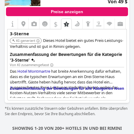
Von 49 $
Preise anzeigen
$
3-Sterne
Dieses Hotel bietet ein gutes Preis-Leistungs-
KI-generiert
Verhältnis und ist gut in Rimini gelegen.
Zusammenfassung der Bewertungen für die Kategorie
'3-Sterne'
Von KI zusammengefasst
Das
Hotel Montmartre
hat breite Anerkennung dafür erhalten,
dass es die typischen Erwartungen an ein Drei-Sterne-Haus
übertrifft. Gäste heben häufig hervor, dass das Hotel ein
ausgezeichnetes Preis-Leistungs-Verhältnis bietet, wobei das
Zusammenfassung der Bewertungen für alle Kategorien lesen
Kosten-Nutzen-Verhältnis viele seiner Mitbewerber in den
Schatten stellt. Insbesondere das Frühstück wurde als
fantastisch und herzhaft beschrieben, das oft den Standard für
*Es können zusätzliche Steuern oder Gebühren anfallen. Bitte überprüfen
ein Drei-Sterne-Hotel übertrifft und sogar an ein Vier-Sterne-
Sie den Endpreis, bevor Sie Ihre Buchung abschließen.
Speiseerlebnis erinnert.
Die Einrichtungen, die zwar der Drei-Sterne-Klassifizierung
SHOWING 1-20 VON 200+ HOTELS IN UND BEI RIMINI
entsprechen, bieten dennoch eine außergewöhnliche Qualität.