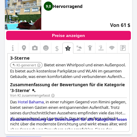
Hervorragend
9,0
Von 61 $
Preise anzeigen
$
3-Sterne
Bietet einen Whirlpool und einen Außenpool.
KI-generiert
Es bietet auch kostenlose Parkplätze und WLAN im gesamten
Gebäude, was einen komfortablen und verbundenen Aufenthalt
gewährleistet. Bekannt für exzellenten Service und Sauberkeit.
Zusammenfassung der Bewertungen für die Kategorie
'3-Sterne'
Von KI zusammengefasst
Das
Hotel Bahama
, in einer ruhigen Gegend von Rimini gelegen,
bietet seinen Gästen einen entspannenden Aufenthalt. Trotz
seines durchschnittlichen Aussehens empfinden viele das Hotel
als ansprechend und gemütlich. Das Hotel verfügt vielleicht
Zusammenfassung der Bewertungen für alle Kategorien lesen
nicht über die modernste Einrichtung und wirkt etwas älter, wird
aber dennoch von Besuchern sehr empfohlen. Eines der
herausragenden Merkmale ist das Frühstück, das als das beste