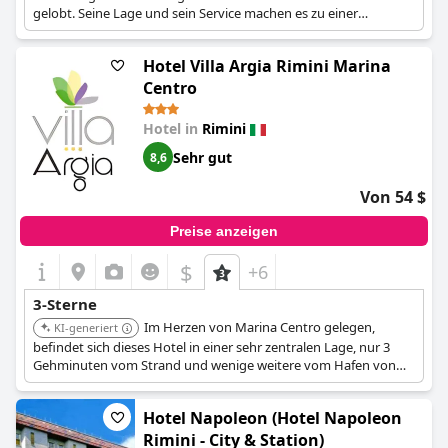
gelobt. Seine Lage und sein Service machen es zu einer
zuverlässigen Option für diejenigen, die einen komfortablen
Aufenthalt suchen.
Hotel Villa Argia Rimini Marina
Centro
Hotel in
Rimini
Sehr gut
8,6
Von 54 $
Preise anzeigen
$
+6
3-Sterne
Im Herzen von Marina Centro gelegen,
KI-generiert
befindet sich dieses Hotel in einer sehr zentralen Lage, nur 3
Gehminuten vom Strand und wenige weitere vom Hafen von
Rimini entfernt.
Hotel Napoleon (Hotel Napoleon
Rimini - City & Station)