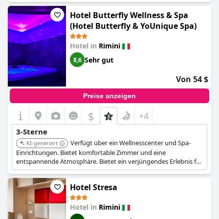
Preis, was es zu einer geeigneten Option für kostenbewusste
Reisende macht. Einige Gäste äußern jedoch Enttäuschung und
Hotel Butterfly Wellness & Spa
weisen auf Bereiche hin, in denen es Defizite gibt, wie z. B.
(Hotel Butterfly & YoUnique Spa)
Schallschutzprobleme und ältere Möbel. Die begrenzte Anzahl
an Steckdosen und die Praxis, Doppelbetten
Hotel in
Rimini
zusammenzuschieben, sind kleinere Nachteile, die einige Gäste
hervorgehoben haben. Insgesamt bietet es ein Bed-and-
Sehr gut
8,6
Breakfast-Erlebnis mit unterschiedlichen Wahrnehmungen
seines Drei-Sterne-Status.
Von 54 $
Preise anzeigen
$
+4
3-Sterne
Verfügt über ein Wellnesscenter und Spa-
KI-generiert
Einrichtungen. Bietet komfortable Zimmer und eine
entspannende Atmosphäre. Bietet ein verjüngendes Erlebnis für
Gäste, die Entspannung und Verwöhnung suchen.
Hotel Stresa
Hotel in
Rimini