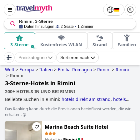
Rimini, 3-Sterne
Daten hinzufügen
2 Gäste
1 Zimmer
3-Sterne
Kostenfreies WLAN
Strand
Familien
Preiskategorie
Sortieren nach
Welt
>
Europa
>
Italien
>
Emilia-Romagna
>
Rimini
>
Rimini
>
Rimini
3-Sterne-Hotels in Rimini
200+ HOTELS IN UND BEI RIMINI
Beliebte Suchen in Rimini:
hotels direkt am strand
,
hotels
mit all inclusive angeboten
,
3-sterne-hotels
,
hotels mit
Das Ranking kann durch die Provisionen beeinflusst werden, die wir
pool
,
4-sterne-hotels
,
familienhotels
and
günstige hotels
.
erhalten.
Marina Beach Suite Hotel
Hotel in
Rimini