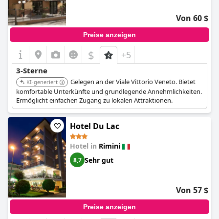
Von 60 $
Preise anzeigen
$
+5
3-Sterne
Gelegen an der Viale Vittorio Veneto. Bietet
KI-generiert
komfortable Unterkünfte und grundlegende Annehmlichkeiten.
Ermöglicht einfachen Zugang zu lokalen Attraktionen.
Hotel Du Lac
Hotel in
Rimini
Sehr gut
8,7
Von 57 $
Preise anzeigen