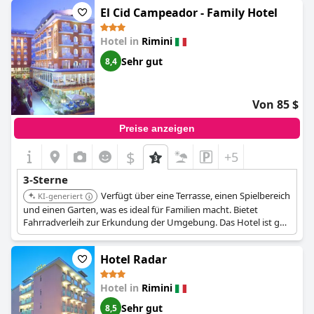
in einem 3-Sterne-Hotel bezeichnet wird und sogar ähnliche
El Cid Campeador - Family Hotel
Einrichtungen übertrifft.
Hotel in
Rimini
Gäste empfinden das Preis-Leistungs-Verhältnis im Allgemeinen
als zufriedenstellend und stimmen darin überein, dass es
Sehr gut
8,4
schwierig ist, ein besseres 3-Sterne-Hotel für das Geld in Italien
zu finden. Auch wenn es nicht perfekt ist, machen seine
Einfachheit, sein Komfort und das ausgezeichnete Frühstück
Von 85 $
das
Hotel Bahama
zu einer guten Wahl für Reisende, die einen
erholsamen und preiswerten Aufenthalt suchen.
Preise anzeigen
$
+5
3-Sterne
Verfügt über eine Terrasse, einen Spielbereich
KI-generiert
und einen Garten, was es ideal für Familien macht. Bietet
Fahrradverleih zur Erkundung der Umgebung. Das Hotel ist gut
gepflegt und bietet eine einladende Atmosphäre.
Hotel Radar
Hotel in
Rimini
Sehr gut
8,5