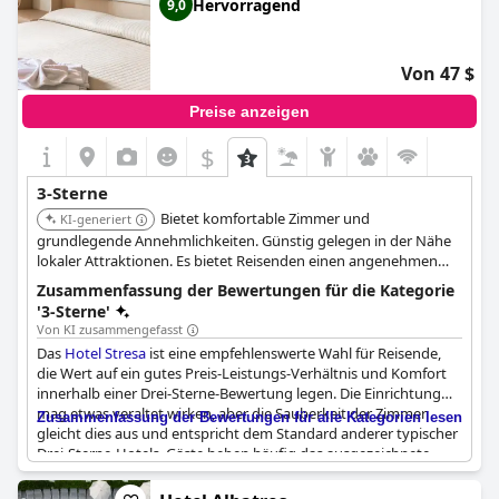
Hervorragend
9,0
Von 47 $
Preise anzeigen
$
3-Sterne
Bietet komfortable Zimmer und
KI-generiert
grundlegende Annehmlichkeiten. Günstig gelegen in der Nähe
lokaler Attraktionen. Es bietet Reisenden einen angenehmen
und erschwinglichen Aufenthalt.
Zusammenfassung der Bewertungen für die Kategorie
'3-Sterne'
Von KI zusammengefasst
Das
Hotel Stresa
ist eine empfehlenswerte Wahl für Reisende,
die Wert auf ein gutes Preis-Leistungs-Verhältnis und Komfort
innerhalb einer Drei-Sterne-Bewertung legen. Die Einrichtung
mag etwas veraltet wirken, aber die Sauberkeit der Zimmer
Zusammenfassung der Bewertungen für alle Kategorien lesen
gleicht dies aus und entspricht dem Standard anderer typischer
Drei-Sterne-Hotels. Gäste heben häufig das ausgezeichnete
Preis-Leistungs-Verhältnis hervor, was es zu einer
erschwinglichen Option macht, insbesondere für Familien. Das