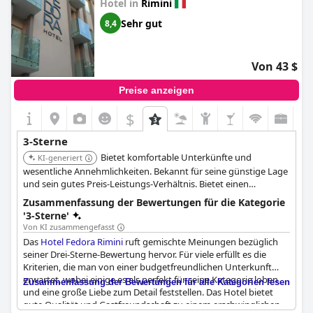
Hotel in
Rimini
Sehr gut
8,4
Von 43 $
Preise anzeigen
$
3-Sterne
Bietet komfortable Unterkünfte und
KI-generiert
wesentliche Annehmlichkeiten. Bekannt für seine günstige Lage
und sein gutes Preis-Leistungs-Verhältnis. Bietet einen
angenehmen Aufenthalt für preisbewusste Reisende.
Zusammenfassung der Bewertungen für die Kategorie
'3-Sterne'
Von KI zusammengefasst
Das
Hotel Fedora Rimini
ruft gemischte Meinungen bezüglich
seiner Drei-Sterne-Bewertung hervor. Für viele erfüllt es die
Kriterien, die man von einer budgetfreundlichen Unterkunft
erwartet, wobei einige es als perfekt für seine Kategorie loben
Zusammenfassung der Bewertungen für alle Kategorien lesen
und eine große Liebe zum Detail feststellen. Das Hotel bietet
gute Qualität und Gastfreundschaft zu einem erschwinglichen