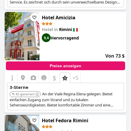
Service. Es zeichnet sich durch sein unverwechselbares Design
und seine Liebe zum Detail aus.
Hotel Amicizia
Hotel in
Rimini
Hervorragend
9,4
Von 73 $
Preise anzeigen
$
+5
3-Sterne
An der Viale Regina Elena gelegen. Bietet
KI-generiert
einfachen Zugang zum Strand und zu lokalen
Sehenswürdigkeiten. Bietet komfortable Zimmer und eine
einladende Atmosphäre für einen angenehmen Aufenthalt.
Hotel Fedora Rimini