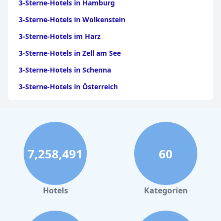
3-Sterne-Hotels in Hamburg
3-Sterne-Hotels in Wolkenstein
3-Sterne-Hotels im Harz
3-Sterne-Hotels in Zell am See
3-Sterne-Hotels in Schenna
3-Sterne-Hotels in Österreich
3-Sterne-Hotels in Jesolo
3-Sterne-Hotels in Meran
3-Sterne-Hotels in Ischgl
7,258,491
60
3-Sterne-Hotels am Bodensee
3-Sterne-Hotels auf Mallorca
3-Sterne-Hotels in Oberstdorf
Hotels
Kategorien
3-Sterne-Hotels in Füssen
3-Sterne-Hotels in Hannover