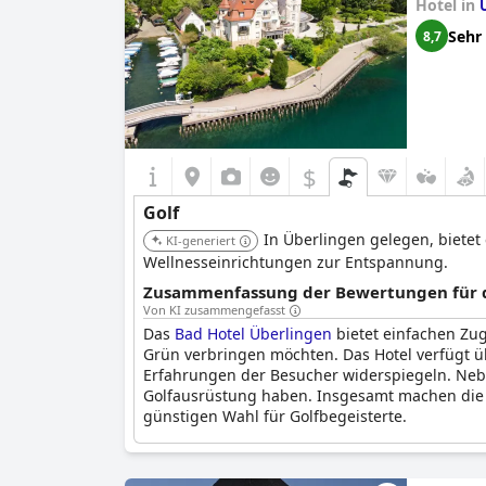
Hotel in
Sehr
8,7
$
Golf
In Überlingen gelegen, biete
KI-generiert
Wellnesseinrichtungen zur Entspannung.
Zusammenfassung der Bewertungen für di
Von KI zusammengefasst
Das
Bad Hotel Überlingen
bietet einfachen Zug
Grün verbringen möchten. Das Hotel verfügt ü
Erfahrungen der Besucher widerspiegeln. Nebe
Golfausrüstung haben. Insgesamt machen die N
günstigen Wahl für Golfbegeisterte.