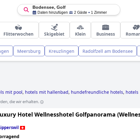
Bodensee, Golf
Daten hinzufügen
2 Gäste
1 Zimmer
Flitterwochen
Skigebiet
Klein
Business
Roman
ngen
Meersburg
Kreuzlingen
Radolfzell am Bodensee
ls mit pool
,
hotels mit hallenbad
,
hundefreundliche hotels
,
hotels
erne-hotels
,
yoga hotels
,
hotels mit infinity-pool
,
familienhotels
,
ho
en, die wir erhalten.
 hotels
,
5-sterne-hotels
,
hotels im boutique-stil
,
luxushotels
,
hote
Luxury Hotel Wellnesshotel Golfpanorama (Wellne
Lipperswil
orragend