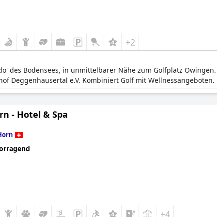
+2
rado' des Bodensees, in unmittelbarer Nähe zum Golfplatz Owingen
shof Deggenhausertal e.V. Kombiniert Golf mit Wellnessangeboten.
rn - Hotel & Spa
Horn
orragend
+4