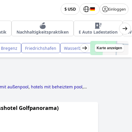
Einloggen
$ USD
tik
Nachhaltigkeitspraktiken
E Auto Ladestation
W
Bregenz
Friedrichshafen
Wasserburg
Allensbach
Ha
Karte anzeigen
 mit außenpool
,
hotels mit beheiztem pool
,
tels direkt am strand
,
3-sterne-hotels
,
ls mit kostenfreiem hundeaufenthalt
and
sshotel Golfpanorama)