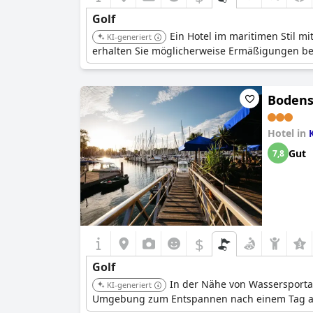
Golf
Ein Hotel im maritimen Stil m
KI-generiert
erhalten Sie möglicherweise Ermäßigungen be
Bodens
Hotel in
Gut
7,8
$
Golf
In der Nähe von Wassersportan
KI-generiert
Umgebung zum Entspannen nach einem Tag au