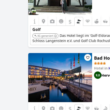
$
Golf
Das Hotel liegt im 'Golf-Eldo
KI-generiert
Schloss Langenstein e.V. und Golf Club Rochu
Bad Ho
Hotel in
Herv
9,0
$