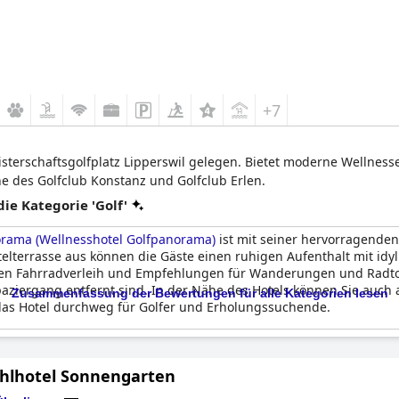
+7
terschaftsgolfplatz Lipperswil gelegen. Bietet moderne Wellness
e des Golfclub Konstanz und Golfclub Erlen.
e Kategorie 'Golf'
orama (Wellnesshotel Golfpanorama)
ist mit seiner hervorragende
otelterrasse aus können die Gäste einen ruhigen Aufenthalt mit idy
inen Fahrradverleih und Empfehlungen für Wanderungen und Radtour
paziergang entfernt sind. In der Nähe des Hotels können Sie auch 
Zusammenfassung der Bewertungen für alle Kategorien lesen
as Hotel durchweg für Golfer und Erholungssuchende.
hlhotel Sonnengarten