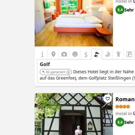
Hotel in
Sehr
8,4
$
Golf
Dieses Hotel liegt in der Näh
KI-generiert
auf das Greenfee), dem Golfplatz Steißlingen 
Romant
Hotel in
Sehr
8,6