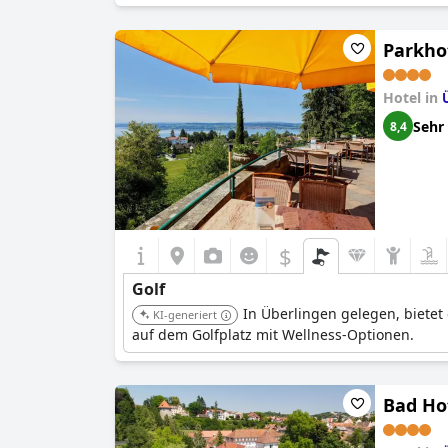
Parkho
Hotel in
Sehr
8,4
$
Golf
In Überlingen gelegen, biete
KI-generiert
auf dem Golfplatz mit Wellness-Optionen.
Bad Ho