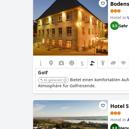
Bodens
Hotel in
Sehr
8,5
$
Golf
Bietet einen komfortablen Au
KI-generiert
Atmosphäre für Golfreisende.
Hotel S
Hotel in
Herv
8,8