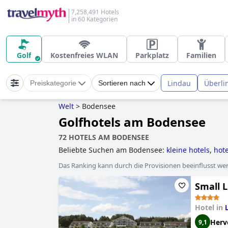
7,258,491 Hotels
in 60 Kategorien
Golf
Kostenfreies WLAN
Parkplatz
Familien
Lindau
Überli
Preiskategorie
Sortieren nach
Welt
>
Bodensee
Golfhotels am Bodensee
72 HOTELS AM BODENSEE
Beliebte Suchen am Bodensee:
kleine hotels
,
hote
behindertengerechte hotels
,
wellnesshotels
,
4-st
Das Ranking kann durch die Provisionen beeinflusst werd
erwachsenenhotels
,
golfhotels
,
außergewöhnliche
hotels mit hundespielwiese
.
Small 
Hotel in
Herv
9,1