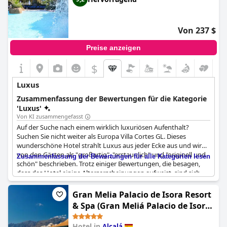
teuer, aber ein wunderschöner Ort, der seinem 5-Sterne-Ruf
gerecht wird.
Von 237 $
Preise anzeigen
$
Luxus
Zusammenfassung der Bewertungen für die Kategorie
'Luxus'
Von KI zusammengefasst
Auf der Suche nach einem wirklich luxuriösen Aufenthalt?
Suchen Sie nicht weiter als Europa Villa Cortes GL. Dieses
wunderschöne Hotel strahlt Luxus aus jeder Ecke aus und wird
von den Gästen als "großartig", "erstaunlich" und "originell und
Zusammenfassung der Bewertungen für alle Kategorien lesen
schön" beschrieben. Trotz einiger Bewertungen, die besagen,
dass das Hotel einige Alterserscheinungen aufweist, sind sich
die Gäste einig, dass es wirklich ein 5-Sterne-Erlebnis ist. Die
Einrichtung wird als "barock und aufgeladen" beschrieben, aber
Gran Melia Palacio de Isora Resort
immer noch interessant und schön. Die Lage ist ideal: ein kleines
& Spa (Gran Meliá Palacio de Isora
mexikanisches Dorf, das sich perfekt zum Faulenzen in der
Resort & Spa)
Sonne eignet, und jede Menge Sonnenliegen zur Auswahl. Die
Hotel in
Alcalá