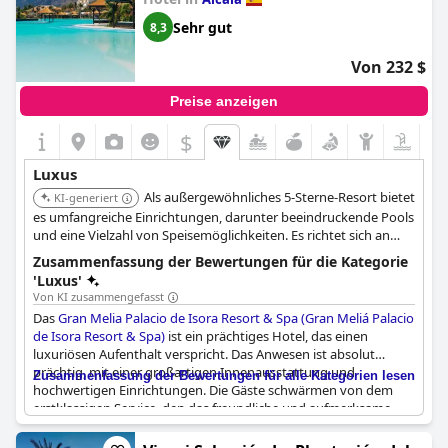
Gäste schwärmen vom außergewöhnlichen Personal und den
Einrichtungen des Hotels, die allesamt auf dem
Sehr gut
8,3
höchstmöglichen Standard gehalten werden. Ob Sie einen
ruhigen Rückzugsort oder eine luxuriöse Flucht suchen,
Europe
Von 232 $
Villa Cortes GL
ist die perfekte Wahl.
Preise anzeigen
$
Luxus
Als außergewöhnliches 5-Sterne-Resort bietet
KI-generiert
es umfangreiche Einrichtungen, darunter beeindruckende Pools
und eine Vielzahl von Speisemöglichkeiten. Es richtet sich an
eine anspruchsvolle Klientel, die ein umfassendes und
Zusammenfassung der Bewertungen für die Kategorie
luxuriöses Resort-Erlebnis sucht.
'Luxus'
Von KI zusammengefasst
Das
Gran Melia Palacio de Isora Resort & Spa (Gran Meliá Palacio
de Isora Resort & Spa)
ist ein prächtiges Hotel, das einen
luxuriösen Aufenthalt verspricht. Das Anwesen ist absolut
prächtig, mit einer großartigen Innenausstattung und
Zusammenfassung der Bewertungen für alle Kategorien lesen
hochwertigen Einrichtungen. Die Gäste schwärmen von dem
erstklassigen Service, den das freundliche und aufmerksame
Personal bietet. Die All-inclusive-Anlage von höchster Qualität
bietet ein außergewöhnliches Urlaubserlebnis. Allerdings gibt es