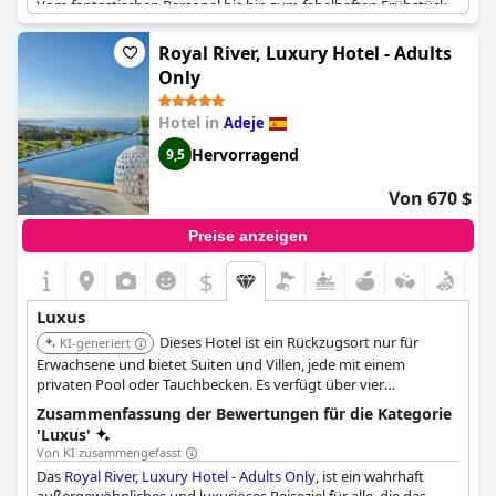
Vom fantastischen Personal bis hin zum fabelhaften Frühstück
werden Sie während Ihres Aufenthalts mit höchstem Luxus
verwöhnt. Das Hotel verfügt auch über ein schönes Restaurant
Royal River, Luxury Hotel - Adults
am Strand und luxuriöse Zimmer. Auch wenn es einige
Only
Kritikpunkte an der veralteten Ausstattung und an den
Diskrepanzen in der Sternebewertung gab, sind sich die Gäste
Hotel in
Adeje
insgesamt einig, dass das
Bahia del Duque
eines der besten 5-
Sterne-Hotels nicht nur auf Teneriffa, sondern möglicherweise
Hervorragend
9,5
sogar auf den Kanarischen Inseln ist. Ein Aufenthalt im
Bahia del
Duque
ist ein kleines Stück Luxus und damit ein Traumurlaub
Von 670 $
für alle, die ein unvergessliches Erlebnis suchen.
Preise anzeigen
$
Luxus
Dieses Hotel ist ein Rückzugsort nur für
KI-generiert
Erwachsene und bietet Suiten und Villen, jede mit einem
privaten Pool oder Tauchbecken. Es verfügt über vier
Restaurants, fünf Außenpools, ein Fitnesscenter und ein Spa
Zusammenfassung der Bewertungen für die Kategorie
und bietet eine exklusive und ruhige Umgebung.
'Luxus'
Von KI zusammengefasst
Das
Royal River, Luxury Hotel - Adults Only
, ist ein wahrhaft