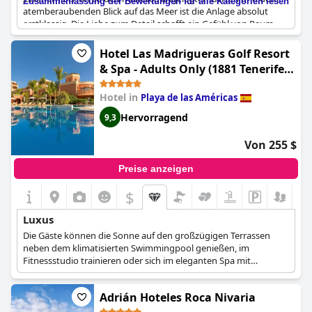
Zusammenfassung der Bewertungen für alle Kategorien lesen
atemberaubenden Blick auf das Meer ist die Anlage absolut
erstklassig. Die Liebe zum Detail schafft ein Gefühl von Raum,
das Entspannung und Luxus ausstrahlt, sobald man durch die
Tür tritt. Dieses brillante und entspannende Hotel ist ein Top-
Hotel Las Madrigueras Golf Resort
Resort für alle, die den ultimativen Genuss suchen. Die
& Spa - Adults Only (1881 Tenerife
fantastischen Zusatzleistungen im Red Level und die
Madrigueras Golf Hotel)
hervorragenden Einrichtungen werden die Gäste begeistern.
Hotel in
Playa de las Américas
Das Konzept des Adults-Only-Hotels schafft ein hohes Maß an
Luxus und Ruhe. Darüber hinaus schaffen das hervorragende
Hervorragend
9,3
Personal, das fantastische Essen und die prächtige
Innenausstattung des Hotels einen Fünf-Sterne-Palast, der
Von 255 $
wirklich außergewöhnlich ist. Trotz einiger negativer Kritiken
lobt die Mehrheit der Gäste dieses schöne Anwesen und
Preise anzeigen
bestätigt das hohe Niveau des luxuriösen Service.
$
Luxus
Die Gäste können die Sonne auf den großzügigen Terrassen
neben dem klimatisierten Swimmingpool genießen, im
Fitnessstudio trainieren oder sich im eleganten Spa mit
Whirlpool, türkischem Bad und Sauna entspannen. Nach einem
Tag voller Verwöhnung können Sie die gemütliche Atmosphäre
Adrián Hoteles Roca Nivaria
in der Billard-Lounge und der Piano-Bar genießen.