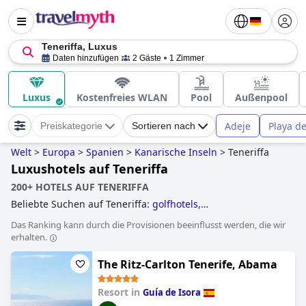
Teneriffa, Luxus
Daten hinzufügen
2 Gäste
1 Zimmer
Luxus
Kostenfreies WLAN
Pool
Außenpool
Adeje
Playa d
Preiskategorie
Sortieren nach
Welt
>
Europa
>
Spanien
>
Kanarische Inseln
>
Teneriffa
Luxushotels auf Teneriffa
200+ HOTELS AUF TENERIFFA
Beliebte Suchen auf Teneriffa:
golfhotels
,
behindertengerechte hotels
,
hotels direkt am strand
,
Das Ranking kann durch die Provisionen beeinflusst werden, die wir
erwachsenenhotels
,
hotels mit aquapark
,
kleine hotels
,
erhalten.
hotels mit privatpool
,
hotels mit all inclusive angeboten
,
hotels im boutique-stil
,
hotels mit infinity-pool
,
5-sterne-
The Ritz-Carlton Tenerife, Abama
hotels
,
yoga hotels
,
luxushotels
,
4-sterne-hotels
and
familienhotels
.
Resort in
Guía de Isora