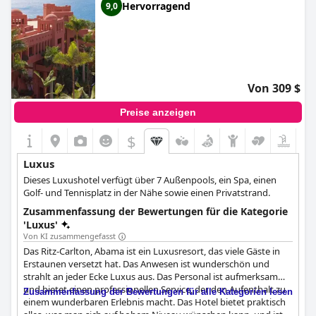
Hervorragend
9,0
Von 309 $
Preise anzeigen
$
Luxus
Dieses Luxushotel verfügt über 7 Außenpools, ein Spa, einen
Golf- und Tennisplatz in der Nähe sowie einen Privatstrand.
Zusammenfassung der Bewertungen für die Kategorie
'Luxus'
Von KI zusammengefasst
Das Ritz-Carlton, Abama ist ein Luxusresort, das viele Gäste in
Erstaunen versetzt hat. Das Anwesen ist wunderschön und
strahlt an jeder Ecke Luxus aus. Das Personal ist aufmerksam
und bietet einen professionellen Service, der den Aufenthalt zu
Zusammenfassung der Bewertungen für alle Kategorien lesen
einem wunderbaren Erlebnis macht. Das Hotel bietet praktisch
alles, was man sich auf hohem Niveau wünschen kann, und ist