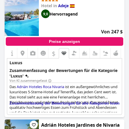
Hotel in
Adeje
Hervorragend
9,0
Von 247 $
Preise anzeigen
$
Luxus
Zusammenfassung der Bewertungen für die Kategorie
'Luxus'
Von KI zusammengefasst
Das
Adrián Hoteles Roca Nivaria
ist ein außergewöhnliches und
luxuriöses 5-Sterne-Hotel auf Teneriffa, das jeden Cent wert ist.
Das Hotel sieht aus wie eine Ferienanlage mit herrlichen
Einrichtungen und mehreren Pools mit Jacuzzi. Das Hotel bietet
Zusammenfassung der Bewertungen für alle Kategorien lesen
qualitativ hochwertiges Essen zum Frühstück und Abendessen
und die Bar bietet eine gut sortierte Auswahl zu sehr günstigen
Preisen. Das Personal ist sehr freundlich und hervorragend und
macht Ihren Aufenthalt zu einem 5-Sterne-Urlaub. Obwohl
Adrián Hoteles Jardines de Nivaria
einige Gäste die spartanische Einrichtung der Zimmer