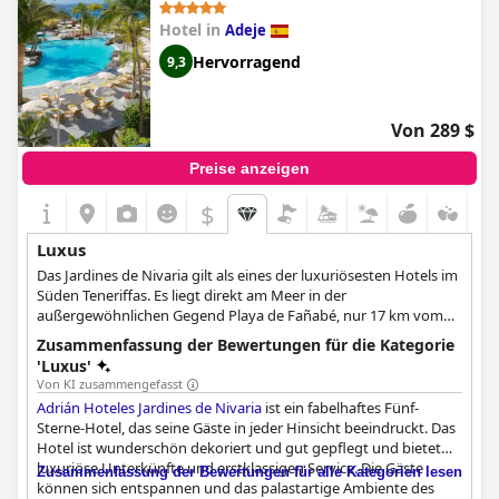
bemängeln, sind die meisten Gäste der Meinung, dass das Hotel
Hotel in
Adeje
seinen 5-Sterne-Status verdient hat. Allerdings könnte sich das
Hotel verbessern, indem es eine kostenlose Minibar zur
Hervorragend
9,3
Verfügung stellt, für die einige Gäste eine zusätzliche Gebühr
verlangen. Im Allgemeinen ist das
Adrián Hoteles Roca Nivaria
ein absolut erstklassiges 5-Sterne-Hotel, in dem man einen
Von 289 $
wunderschönen und luxuriösen Aufenthalt verbringen kann.
Preise anzeigen
$
Luxus
Das Jardines de Nivaria gilt als eines der luxuriösesten Hotels im
Süden Teneriffas. Es liegt direkt am Meer in der
außergewöhnlichen Gegend Playa de Fañabé, nur 17 km vom
internationalen Flughafen Reina Sofia entfernt.
Zusammenfassung der Bewertungen für die Kategorie
'Luxus'
Von KI zusammengefasst
Adrián Hoteles Jardines de Nivaria
ist ein fabelhaftes Fünf-
Sterne-Hotel, das seine Gäste in jeder Hinsicht beeindruckt. Das
Hotel ist wunderschön dekoriert und gut gepflegt und bietet
luxuriöse Unterkünfte und erstklassigen Service. Die Gäste
Zusammenfassung der Bewertungen für alle Kategorien lesen
können sich entspannen und das palastartige Ambiente des