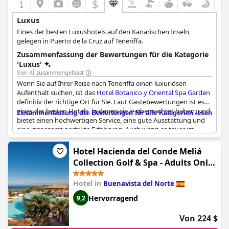
$
allem ist das
Royal Hideaway Corales Suites
definitiv eines der
schönsten Hotels, in dem Sie jemals übernachten werden.
Luxus
Eines der besten Luxushotels auf den Kanarischen Inseln,
gelegen in Puerto de la Cruz auf Teneriffa.
Zusammenfassung der Bewertungen für die Kategorie
'Luxus'
Von KI zusammengefasst
Wenn Sie auf Ihrer Reise nach Teneriffa einen luxuriösen
Aufenthalt suchen, ist das
Hotel Botanico y Oriental Spa Garden
definitiv der richtige Ort für Sie. Laut Gästebewertungen ist es
eines der besten Hotels, in denen sie je übernachtet haben, und
Zusammenfassung der Bewertungen für alle Kategorien lesen
bietet einen hochwertigen Service, eine gute Ausstattung und
eine insgesamt perfekte Erfahrung. Auch wenn es teuer ist,
bekommen Sie das, wofür Sie bezahlen: Sie wohnen in einem 5-
Sterne-Hotel, das seit vielen Jahren eine klassische Empfehlung
Hotel Hacienda del Conde Meliá
ist. Sie werden von wunderschönen Gärten, Pools und einem
Collection Golf & Spa - Adults Only
Spa umgeben sein und eine einzigartige Oase erleben. Die
(Hacienda del Conde member of
Zimmer sind groß und haben luxuriöse Badezimmer, die
Hotel in
Buenavista del Norte
Meliá Collection Golf and Spa -
absoluten Komfort und Glückseligkeit bieten. Das Hotelpersonal
ist sehr aufmerksam und freundlich, und Sie können ein
Adults only - Small Luxury Hotel of
Hervorragend
9,2
köstliches Frühstück genießen. Als einziger Nachteil wurde
the World)
erwähnt, dass das Hotel nicht immer der 5-Sterne-Kategorie
Von 224 $
entspricht, aber insgesamt scheint das Luxuserlebnis es wert zu