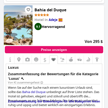
damit eines der besten Hotels, in dem viele je gewohnt haben.
Die Annehmlichkeiten sind erstklassig und das Essen ist köstlich.
Bahia del Duque
Für diejenigen, die einen kurzen Luxusurlaub in der Sonne
suchen, ist dieses Hotel der perfekte Ort. Einige Gäste waren
Hotel in
Adeje
jedoch von der mangelnden Professionalität und der schlechten
Qualität des Service enttäuscht, und einige fanden die Speisen
Hervorragend
9,1
und Getränke extrem teuer. Darüber hinaus behaupteten einige
Gäste, dass das Hotel langsam in die Jahre kommt und nicht
mehr dem erwarteten Ritz-Standard entspricht. Trotz dieser
Von 295 $
wenigen negativen Bewertungen hatte die Mehrheit der Gäste
einen fantastischen Aufenthalt in diesem spektakulären und
Preise anzeigen
luxuriösen Hotel.
$
Luxus
Zusammenfassung der Bewertungen für die Kategorie
'Luxus'
Von KI zusammengefasst
Wenn Sie auf der Suche nach einem luxuriösen Urlaub sind,
sollte das
Bahia del Duque
unbedingt auf Ihrer Liste stehen. Das
Hotel ist gehoben, elegant und stilvoll und übertrifft die
Erwartungen an ein 5-Sterne-Erlebnis. Die Anlage ist unberührt,
Zusammenfassung der Bewertungen für alle Kategorien lesen
ruhig und üppig und bietet wirklich ein einzigartiges Erlebnis.