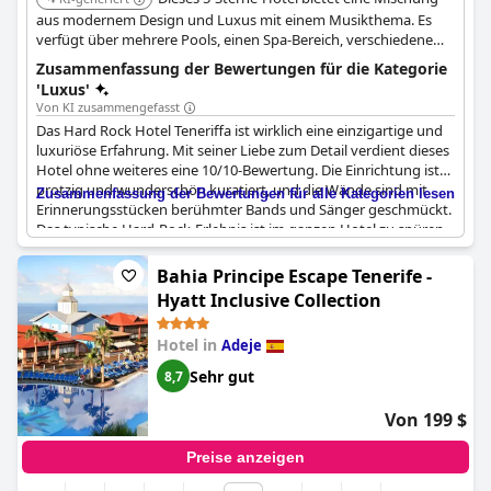
aus modernem Design und Luxus mit einem Musikthema. Es
verfügt über mehrere Pools, einen Spa-Bereich, verschiedene
gastronomische Einrichtungen und exklusive Rock Royalty-
Zusammenfassung der Bewertungen für die Kategorie
Services mit Vorteilen wie Concierge- und VIP-Bereichen.
'Luxus'
Von KI zusammengefasst
Das Hard Rock Hotel Teneriffa ist wirklich eine einzigartige und
luxuriöse Erfahrung. Mit seiner Liebe zum Detail verdient dieses
Hotel ohne weiteres eine 10/10-Bewertung. Die Einrichtung ist
protzig und wunderschön kuratiert, und die Wände sind mit
Zusammenfassung der Bewertungen für alle Kategorien lesen
Erinnerungsstücken berühmter Bands und Sänger geschmückt.
Das typische Hard-Rock-Erlebnis ist im ganzen Hotel zu spüren
und der Nirvana-Turm ist grandios. Die Zimmer sind luxuriös
und das Bett so bequem, dass Sie es gar nicht mehr verlassen
Bahia Principe Escape Tenerife -
wollen. Die Pools und das Spa sind unwirklich und die Aussicht
Hyatt Inclusive Collection
ist atemberaubend. Die fantastischen Gourmet-Restaurants vor
Ort sorgen dafür, dass Sie das Hotel vielleicht gar nicht mehr
Hotel in
Adeje
verlassen wollen. Dies ist nicht nur ein Hotel, sondern ein Status
und ein Lebensstil. Die Liebe zum Detail und der Service haben
Sehr gut
8,7
unsere Erwartungen übertroffen und machen dieses Hotel
wirklich zu einem Spitzenhotel. Und die
Von 199 $
Marketingüberraschungen und Dekorationen in den Zimmern
machen dieses Hotel noch beeindruckender. Alles in allem ein
Preise anzeigen
wunderschönes und einzigartiges Hotel, das jeden Pfennig wert
ist.