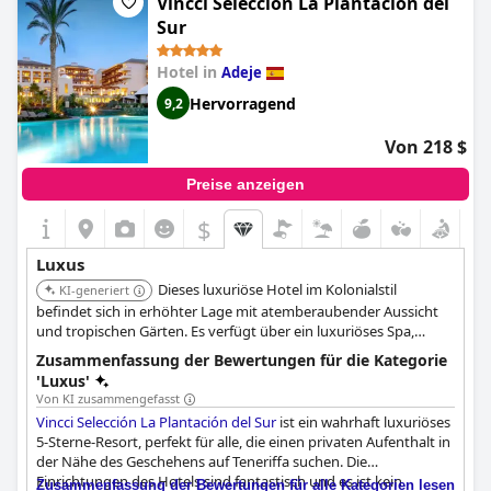
Vincci Selección La Plantación del
einige gemischte Bewertungen über den allgemeinen Luxus des
Sur
Hotels, wobei einige Gäste den 5-Sterne-Status in Frage stellen.
Einige kleinere Details in den Zimmern entsprachen nicht dem
Hotel in
Adeje
Standard, den man von einem Hotel dieses Kalibers erwartet,
aber insgesamt ist das Hotel sehr zu empfehlen. Einige Gäste
Hervorragend
9,2
berichteten auch über Probleme mit dem Klassensystem des
Hotels und verschiedene Macken, die als negative Punkte
Von 218 $
angesehen werden könnten. Das Erlebnis im Red Level wurde
von den Gästen jedoch sehr positiv bewertet. Trotz einiger
Preise anzeigen
Verbesserungsmöglichkeiten hatte die Mehrheit der Gäste
einen fantastischen Aufenthalt und kann das Hotel anderen, die
$
einen luxuriösen und entspannenden Urlaub verbringen
möchten, wärmstens empfehlen.
Luxus
Dieses luxuriöse Hotel im Kolonialstil
KI-generiert
befindet sich in erhöhter Lage mit atemberaubender Aussicht
und tropischen Gärten. Es verfügt über ein luxuriöses Spa,
mehrere Pools und eine elegante Einrichtung und bietet einen
Zusammenfassung der Bewertungen für die Kategorie
exquisiten Raum zur Entspannung.
'Luxus'
Von KI zusammengefasst
Vincci Selección La Plantación del Sur
ist ein wahrhaft luxuriöses
5-Sterne-Resort, perfekt für alle, die einen privaten Aufenthalt in
der Nähe des Geschehens auf Teneriffa suchen. Die
Einrichtungen des Hotels sind fantastisch und es ist kein
Zusammenfassung der Bewertungen für alle Kategorien lesen