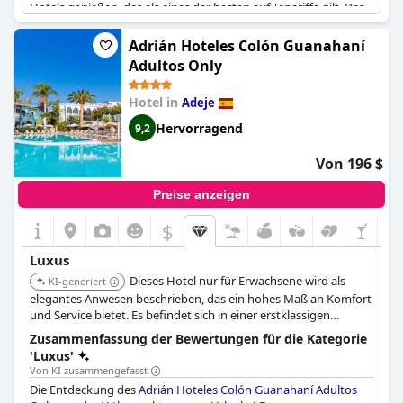
Hotels genießen, das als eines der besten auf Teneriffa gilt. Das
Hotel ist geschickt um eine Reihe von Pools herum angelegt
und bietet eine wunderbare Atmosphäre für eine entspannte
Adrián Hoteles Colón Guanahaní
Zeit. Trotz einiger negativer Kommentare über das Essen, das
Adultos Only
nicht ganz dem Fünf-Sterne-Standard entsprach, fanden die
Gäste insgesamt alles perfekt und außergewöhnlich.
Adrián
Hotel in
Adeje
Hoteles Jardines de Nivaria
ist definitiv eine ausgezeichnete
Wahl für einen Luxusurlaub.
Hervorragend
9,2
Von 196 $
Preise anzeigen
$
Luxus
Dieses Hotel nur für Erwachsene wird als
KI-generiert
elegantes Anwesen beschrieben, das ein hohes Maß an Komfort
und Service bietet. Es befindet sich in einer erstklassigen
Gegend und richtet sich speziell an erwachsene Gäste, die eine
Zusammenfassung der Bewertungen für die Kategorie
luxuriöse und entspannte Atmosphäre suchen.
'Luxus'
Von KI zusammengefasst
Die Entdeckung des
Adrián Hoteles Colón Guanahaní Adultos