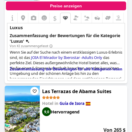
Preise anzeigen
$
Luxus
Zusammenfassung der Bewertungen für die Kategorie
'Luxus'
Von KI zusammengefasst
Wenn Sie auf der Suche nach einem erstklassigen Luxus-Erlebnis
sind, ist das
JOIA El Mirador by Iberostar -Adults Only
das
perfekte Ziel. Dieses außergewöhnliche Hotel bietet alles, was
Sie für einen 5-Sterne-Aufenthalt brauchen, von der luxuriösen
Zusammenfassung der Bewertungen für alle Kategorien lesen
Umgebung und der schönen Anlage bis hin zu den
hervorragenden Einrichtungen und dem erstklassigen Personal.
Das außergewöhnliche Team des Hotels sorgt dafür, dass jeder
Aspekt Ihres Aufenthalts einwandfrei ist, vom hervorragenden
Las Terrazas de Abama Suites
Zimmerservice über das Spa bis hin zu den fantastischen
Restaurants. In einem der atemberaubenden, sorgfältig
Hotel in
Guía de Isora
gestalteten Zimmer des Hotels können Sie sich dem absoluten
Luxus hingeben. Dies ist wahrlich eines der schönsten Hotels
Hervorragend
9,0
auf Teneriffa und ein traumhaftes, außergewöhnliches Hotel,
das Ihnen den Atem rauben wird. Zögern Sie nicht und buchen
Sie Ihren Aufenthalt im Iberostar Grand El Mirador - das beste
Von 265 $
Hotel, das Sie je erleben werden, in jeder Hinsicht!