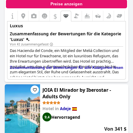
sein.
Preise anzeigen
$
Luxus
Zusammenfassung der Bewertungen für die Kategorie
'Luxus'
Von KI zusammengefasst
Das Hacienda del Conde, ein Mitglied der Meliá Collection und
ein Hotel nur für Erwachsene, ist ein luxuriöses Refugium, das
Ihre Erwartungen übertreffen wird. Das Hotel ist prächtig
gestaltet, von den außergewöhnlichen Einrichtungen bis hin
Zusammenfassung der Bewertungen für alle Kategorien lesen
zum eleganten Stil, der Ruhe und Gelassenheit ausstrahlt. Das
schöne Hotel bietet eine hervorragende Aussicht und
fantastische Einrichtungen, die für einen ruhigen und luxuriösen
Aufenthalt ideal sind. Das Hotel bietet außerdem komfortable
JOIA El Mirador by Iberostar -
Zimmer mit makellosem, sauberem Interieur und luxuriösen
Adults Only
Betten. Es ist der perfekte Ort für alle, die einen traumhaften
Aufenthalt suchen. Erleben Sie puren Luxus, modernste
Hotel in
Adeje
Annehmlichkeiten und außergewöhnliche Dienstleistungen, die
Ihren Aufenthalt unvergesslich machen werden. Die Hacienda
Hervorragend
9,4
del Conde ist ein einzigartiges Resort mit den besten
Dienstleistungen und Einrichtungen inmitten malerischer
Von 341 $
Landschaften.