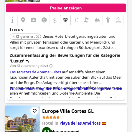
Preise anzeigen
$
Luxus
Dieses Hotel bietet geräumige Suiten und
KI-generiert
Villen mit privaten Terrassen oder Gärten und Meerblick und
sorgt für einen luxuriösen und ruhigen Rückzugsort. Gäste
haben Zugang zu beheizten Infinity-Pools und den
Zusammenfassung der Bewertungen für die Kategorie
Einrichtungen des Abama Resorts, einschließlich des Golfplatzes
'Luxus'
und der Restaurants von Martín Berasategui.
Von KI zusammengefasst
Las Terrazas de Abama Suites
auf Teneriffa bietet einen
luxuriösen Aufenthalt mit atemberaubendem Blick auf das Meer
und die Berge. Die Anlage verfügt über eine schöne
Innenausstattung, geräumige und komfortable Apartments mit
Zusammenfassung der Bewertungen für alle Kategorien lesen
allen Annehmlichkeiten und 5-Sterne-Ambiente. Die
Einrichtungen sind erstklassig und das Personal ist freundlich
und zuvorkommend, was zu einem wirklich entspannenden und
hochwertigen Erlebnis führt. Einige Apartments verfügen sogar
Europe Villa Cortes GL
über einen eigenen Whirlpool und eine eigene Rasenfläche, die
für ultimative Privatsphäre sorgen. Die Anlage strahlt Luxus aus
Hotel in
Playa de las Américas
und ist ideal für alle, die sich einen besonderen Urlaub gönnen
möchten.
Las Terrazas de Abama Suites
ist zwar ein bisschen
Hervorragend
9,2