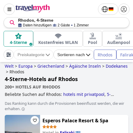
Rhodos, 4-Sterne
Daten hinzufügen
2 Gäste
1 Zimmer
4-Sterne
Kostenfreies WLAN
Pool
Außenpool
Rhodos
Falirak
Preiskategorie
Sortieren nach
Welt
>
Europa
>
Griechenland
>
Ägäische Inseln
>
Dodekanes
>
Rhodos
4-Sterne-Hotels auf Rhodos
200+ HOTELS AUF RHODOS
Beliebte Suchen auf Rhodos:
hotels mit privatpool
,
5-
sterne-hotels
,
erwachsenenhotels
,
kleine hotels
,
hotels im
Das Ranking kann durch die Provisionen beeinflusst werden, die wir
boutique-stil
,
hotels mit aquapark
,
hotels mit all inclusive
erhalten.
angeboten
,
hotels mit wasserrutsche
,
4-sterne-hotels
,
luxushotels
,
hotels mit infinity-pool
,
hotels direkt am
Esperos Palace Resort & Spa
strand
,
3-sterne-hotels
,
hotels mit pool
and
günstige
hotels
.
Hotel in
Faliraki