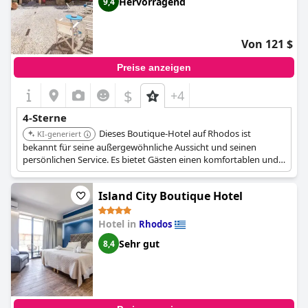
Hervorragend
9,4
einen stilvollen Aufenthalt mit großartigen Annehmlichkeiten
suchen.
Von 121 $
Preise anzeigen
$
+4
4-Sterne
Dieses Boutique-Hotel auf Rhodos ist
KI-generiert
bekannt für seine außergewöhnliche Aussicht und seinen
persönlichen Service. Es bietet Gästen einen komfortablen und
stilvollen Rückzugsort. Das ruhige Ambiente und die Liebe zum
Detail des Hotels sorgen für einen unvergesslichen Aufenthalt.
Island City Boutique Hotel
Hotel in
Rhodos
Sehr gut
8,4