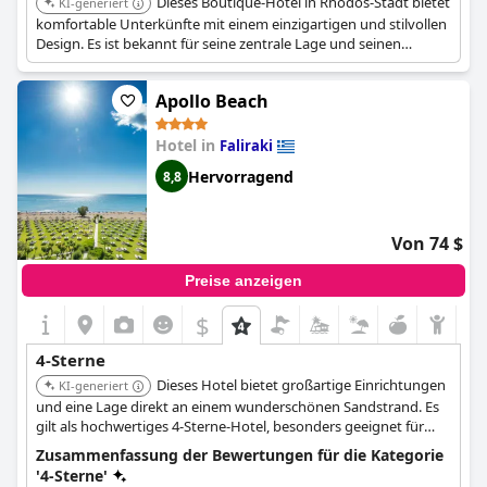
Dieses Boutique-Hotel in Rhodos-Stadt bietet
KI-generiert
komfortable Unterkünfte mit einem einzigartigen und stilvollen
Design. Es ist bekannt für seine zentrale Lage und seinen
persönlichen Service.
Apollo Beach
Hotel in
Faliraki
Hervorragend
8,8
Von 74 $
Preise anzeigen
$
4-Sterne
Dieses Hotel bietet großartige Einrichtungen
KI-generiert
und eine Lage direkt an einem wunderschönen Sandstrand. Es
gilt als hochwertiges 4-Sterne-Hotel, besonders geeignet für
Familien.
Zusammenfassung der Bewertungen für die Kategorie
'4-Sterne'