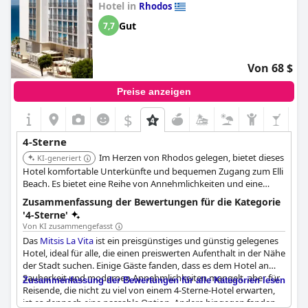
Hotel in
Rhodos
Gut
7,7
Von 68 $
Preise anzeigen
$
4-Sterne
Im Herzen von Rhodos gelegen, bietet dieses
KI-generiert
Hotel komfortable Unterkünfte und bequemen Zugang zum Elli
Beach. Es bietet eine Reihe von Annehmlichkeiten und eine
einladende Atmosphäre. Die zentrale Lage des Hotels und der
Zusammenfassung der Bewertungen für die Kategorie
freundliche Service machen es zu einer beliebten Wahl.
'4-Sterne'
Von KI zusammengefasst
Das
Mitsis La Vita
ist ein preisgünstiges und günstig gelegenes
Hotel, ideal für alle, die einen preiswerten Aufenthalt in der Nähe
der Stadt suchen. Einige Gäste fanden, dass es dem Hotel an
Sauberkeit und modernen Annehmlichkeiten mangelt, aber für
Zusammenfassung der Bewertungen für alle Kategorien lesen
Reisende, die nicht zu viel von einem 4-Sterne-Hotel erwarten,
ist es dennoch eine passable Option. Andere hingegen fanden