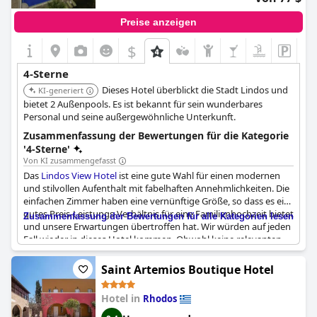
Preise anzeigen
$
4-Sterne
Dieses Hotel überblickt die Stadt Lindos und
KI-generiert
bietet 2 Außenpools. Es ist bekannt für sein wunderbares
Personal und seine außergewöhnliche Unterkunft.
Zusammenfassung der Bewertungen für die Kategorie
'4-Sterne'
Von KI zusammengefasst
Das
Lindos View Hotel
ist eine gute Wahl für einen modernen
und stilvollen Aufenthalt mit fabelhaften Annehmlichkeiten. Die
einfachen Zimmer haben eine vernünftige Größe, so dass es ein
gutes Preis-Leistungs-Verhältnis für eine Familienhochzeit bietet
Zusammenfassung der Bewertungen für alle Kategorien lesen
und unsere Erwartungen übertroffen hat. Wir würden auf jeden
Fall wieder in dieses Hotel kommen. Obwohl keine relevanten
negativen Sätze gefunden wurden, kritisierten einige
italienische Bewertungen, dass das Hotel seinem Vier-Sterne-
Saint Artemios Boutique Hotel
Rating nicht gerecht wird, da die Bäder veraltet sind und der
Service nicht den Erwartungen entspricht. Der Preis von 200 €
Hotel in
Rhodos
pro Nacht ist vielleicht nicht für jeden geeignet. Insgesamt ist
das
Lindos View Hotel
eine hervorragende Wahl für alle, die