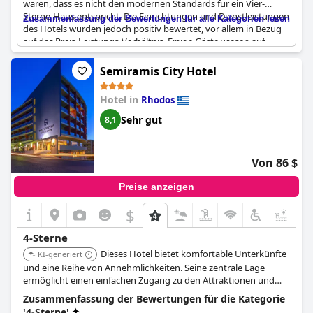
waren, dass es nicht den modernen Standards für ein Vier-
Sterne-Haus entspricht. Die Einrichtungen und Dienstleistungen
Zusammenfassung der Bewertungen für alle Kategorien lesen
des Hotels wurden jedoch positiv bewertet, vor allem in Bezug
auf das Preis-Leistungs-Verhältnis. Einige Gäste wiesen auf
kleinere Nachteile hin, wie z. B. die dünnen Wände und die
fehlende Handtuchausleihe am Pool, aber insgesamt wird das
Semiramis City Hotel
Hotel als gute Option für einen Kurzaufenthalt angesehen.
Außerdem erwähnte ein Gast, dass der Preis des Hotels im
Hotel in
Rhodos
Vergleich zu anderen Hotels in Italien unschlagbar sei.
Sehr gut
8,1
Von 86 $
Preise anzeigen
$
+6
4-Sterne
Dieses Hotel bietet komfortable Unterkünfte
KI-generiert
und eine Reihe von Annehmlichkeiten. Seine zentrale Lage
ermöglicht einen einfachen Zugang zu den Attraktionen und
Dienstleistungen der Stadt.
Zusammenfassung der Bewertungen für die Kategorie
'4-Sterne'