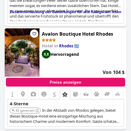
das die Erwartungen vieler seiner Gäste übertroffen hat. Einige
meinten sogar, es verdiene einen zusätzlichen Stern. Das Hotel
ist zwar etwas teurer, aber jeden Euro wert. Die Lage ist perfekt
Zusammenfassung der Bewertungen für alle Kategorien lesen
und das servierte Frühstück ist phänomenal und übertrifft den
Standard eines typischen Vier-Sterne-Hotels. Das Preis-
Qualitäts-Verhältnis ist ausgezeichnet. Negative Bewertungen
wurden nicht gefunden. Einige Gäste waren jedoch der
Avalon Boutique Hotel Rhodes
Meinung, dass die Qualität des Frühstücks nicht dem Standard
eines Vier-Sterne-Hotels entsprach. Insgesamt ist das Hotel mit
Hotel in
Rhodos
seiner guten Lage und der erstklassigen Ausstattung sehr zu
empfehlen.
Hervorragend
8,8
Von 104 $
Preise anzeigen
$
+4
4-Sterne
In der Altstadt von Rhodos gelegen, bietet
KI-generiert
dieses Boutique-Hotel eine einzigartige Mischung aus
historischem Charme und modernem Komfort. Gäste schätzen
seine zentrale Lage und den persönlichen Service. Der