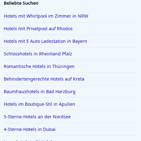
4-Sterne-Hotels in Albanien
Beliebte Suchen
4-Sterne-Hotels in Poreč
Hotels mit Whirlpool im Zimmer in NRW
4-Sterne-Hotels in Istanbul
Hotels mit Privatpool auf Rhodos
4-Sterne-Hotels auf Santorin
Hotels mit E Auto Ladestation in Bayern
4-Sterne-Hotels in Langeoog
Schlosshotels in Rheinland Pfalz
Romantische Hotels in Thüringen
Behindertengerechte Hotels auf Kreta
Baumhaushotels in Bad Harzburg
Hotels im Boutique-Stil in Apulien
5-Sterne-Hotels an der Nordsee
4-Sterne-Hotels in Dubai