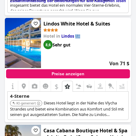
Zusammenfassung der Bewertungen für alle Kategorien lesen
insgesamt bietet das Hotel ein normales Vier-Sterne-Erlebnis,
das seiner Bewertung gerecht wird. Wenn Sie nur
Bed&Breakfast buchen, sollten Sie sich im Voraus an der
Rezeption über die Verpflegungsmöglichkeiten informieren.
Lindos White Hotel & Suites
Nichtsdestotrotz haben es die Gäste genossen, sich zu
entspannen und die schöne Atmosphäre dieses charmanten
Hotel in
Lindos
Urlaubsortes zu genießen.
Sehr gut
8,6
Von 71 $
Preise anzeigen
$
4-Sterne
Dieses Hotel liegt in der Nähe des Vlycha
KI-generiert
Strandes und bietet eine Kombination aus Komfort und Stil mit
seinen gut ausgestatteten Suiten. Die Nähe zu Lindos
ermöglicht einfachen Zugang zu historischen Stätten und
malerischen Ausblicken. Das elegante Design und die
Casa Cabana Boutique Hotel & Spa
entspannende Atmosphäre des Hotels machen es zu einer Top-