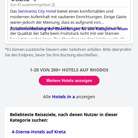
Von KI zusammengefasst
Das
Semiramis City Hotel
bietet einen komfortablen und
modernen Aufenthalt mit sauberen Einrichtungen. Einige Gäste
waren jedoch der Meinung, dass es aufgrund von
Annehmlichkeiten wie dem Fehlen von kostenlosen Kits oder
Zusammenfassung der Bewertungen für alle Kategorien lesen
der Qualität der Säfte beim Frühstück nicht mit vier Sternen
bewertet werden kann. Der Abendservice des Hotels wurde als
reichlich, aber nicht außergewöhnlich empfunden. Trotzdem
*Es können zusätzliche Steuern oder Gebühren anfallen. Bitte überprüfen
bietet das Hotel ein gutes Preis-Leistungs-Verhältnis und
Sie den Endpreis, bevor Sie Ihre Buchung abschließen.
insgesamt einen angenehmen Aufenthalt in einer gut
gepflegten Einrichtung.
1-20 VON 200+ HOTELS AUF RHODOS
Weitere Hotels anzeigen
Alle
Hotels in a
anzeigen
Beliebteste Reiseziele, nach denen Nutzer in dieser
Kategorie suchen:
4-Sterne-Hotels auf Kreta