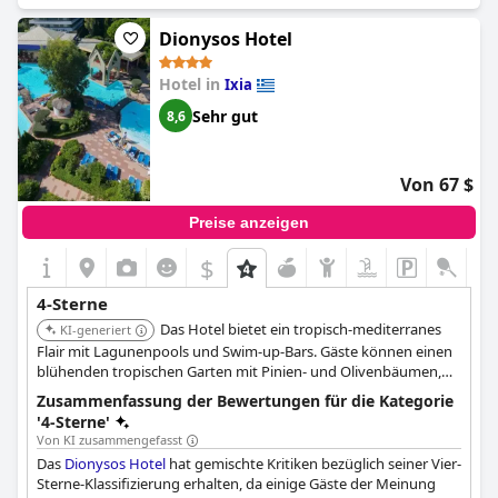
das Preis-Leistungs-Verhältnis ausgezeichnet und lobten die
Lage des Hotels, die Mahlzeiten und das freundliche Personal.
Dionysos Hotel
Es gab einige Vorschläge zur Verbesserung des
Frühstücksangebots und zur Renovierung der veralteten Möbel
Hotel in
Ixia
und Bäder. Alles in allem ist das
Mitsis La Vita
eine gute Wahl für
einen preisgünstigen Aufenthalt, auch wenn es für ein 4-Sterne-
Sehr gut
8,6
Hotel nicht unbedingt die luxuriöseste Wahl ist.
Von 67 $
Preise anzeigen
$
4-Sterne
Das Hotel bietet ein tropisch-mediterranes
KI-generiert
Flair mit Lagunenpools und Swim-up-Bars. Gäste können einen
blühenden tropischen Garten mit Pinien- und Olivenbäumen,
mehrere Restaurants und Bars sowie Sporteinrichtungen,
Zusammenfassung der Bewertungen für die Kategorie
darunter einen Minigolfplatz, genießen. Das Hotel bietet auch
'4-Sterne'
eine Reihe von Aktivitäten wie Kanufahren, Beachvolleyball und
Von KI zusammengefasst
Wandern.
Das
Dionysos Hotel
hat gemischte Kritiken bezüglich seiner Vier-
Sterne-Klassifizierung erhalten, da einige Gäste der Meinung