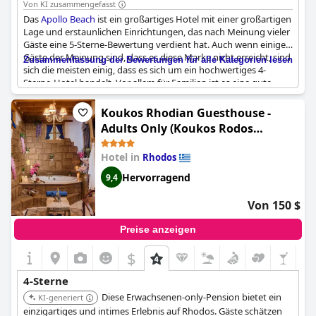
Von KI zusammengefasst
Das
Apollo Beach
ist ein großartiges Hotel mit einer großartigen
Lage und erstaunlichen Einrichtungen, das nach Meinung vieler
Gäste eine 5-Sterne-Bewertung verdient hat. Auch wenn einige
Gäste der Meinung sind, dass es diese Marke nicht erreicht, sind
Zusammenfassung der Bewertungen für alle Kategorien lesen
sich die meisten einig, dass es sich um ein hochwertiges 4-
Sterne-Hotel handelt. Vor allem für Familien ist es eine gute
Wahl, denn der schöne Sandstrand ist nur einen Steinwurf
entfernt. Gäste, die hier übernachtet haben, äußern sich sehr
Koukos Rhodian Guesthouse -
zufrieden und würden gerne wieder in dieses angenehme und
Adults Only (Koukos Rodos
schöne Hotel kommen.
Boutique Hotel & Spa - Adults
Hotel in
Rhodos
Only)
Hervorragend
9,4
Von 150 $
Preise anzeigen
$
4-Sterne
Diese Erwachsenen-only-Pension bietet ein
KI-generiert
einzigartiges und intimes Erlebnis auf Rhodos. Gäste schätzen