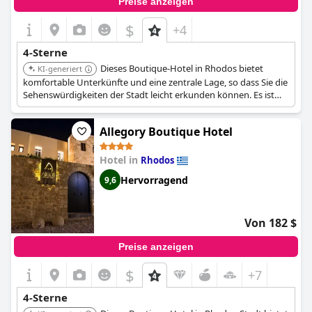
Preise anzeigen
$
+4
4-Sterne
Dieses Boutique-Hotel in Rhodos bietet
KI-generiert
komfortable Unterkünfte und eine zentrale Lage, so dass Sie die
Sehenswürdigkeiten der Stadt leicht erkunden können. Es ist
bekannt für seinen freundlichen Service und sein stilvolles
Design.
Allegory Boutique Hotel
Hotel in
Rhodos
Hervorragend
9,6
Von 182 $
Preise anzeigen
$
+7
4-Sterne