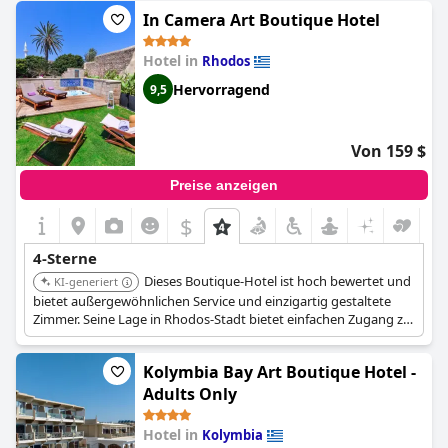
unverwechselbare Charakter des Hotels und die Liebe zum
In Camera Art Boutique Hotel
Detail schaffen ein unvergessliches Erlebnis.
Hotel in
Rhodos
Hervorragend
9,5
Von 159 $
Preise anzeigen
$
4-Sterne
Dieses Boutique-Hotel ist hoch bewertet und
KI-generiert
bietet außergewöhnlichen Service und einzigartig gestaltete
Zimmer. Seine Lage in Rhodos-Stadt bietet einfachen Zugang zu
lokalen Sehenswürdigkeiten. Das kunstvolle Ambiente und die
Liebe zum Detail des Hotels sorgen für einen unvergesslichen
Kolymbia Bay Art Boutique Hotel -
und komfortablen Aufenthalt.
Adults Only
Hotel in
Kolymbia