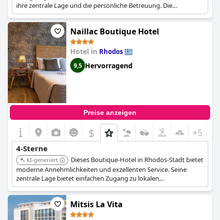
ihre zentrale Lage und die persönliche Betreuung. Die
charmante Atmosphäre und die komfortablen Unterkünfte der
Pension machen sie zu einer beliebten Wahl für Paare.
Naillac Boutique Hotel
Hotel in
Rhodos
Hervorragend
9,5
Preise anzeigen
$
+5
4-Sterne
Dieses Boutique-Hotel in Rhodos-Stadt bietet
KI-generiert
moderne Annehmlichkeiten und exzellenten Service. Seine
zentrale Lage bietet einfachen Zugang zu lokalen
Sehenswürdigkeiten und gastronomischen Einrichtungen. Das
stilvolle Design und die komfortablen Unterkünfte des Hotels
Mitsis La Vita
sorgen für einen angenehmen Aufenthalt.