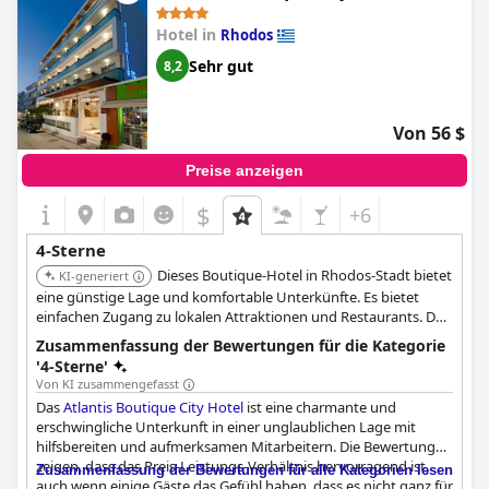
Vier-Sterne-Hotel empfanden, erhielt das Hotel insgesamt
großes Lob für seine Annehmlichkeiten und Unterkünfte. Ein
Hotel in
Rhodos
Gast bemerkte sogar, dass er sich fragte, wie das Hotel zu seiner
Vier-Sterne-Bewertung kam, da es seiner Meinung nach mehr
Sehr gut
8,2
verdient hätte. Zusammenfassend lässt sich sagen, dass das
Kolymbia Bay Art auf jeden Fall eine Reise wert ist, wenn Sie
einen luxuriösen Urlaub nur für Erwachsene verbringen
Von 56 $
möchten.
Preise anzeigen
$
+6
4-Sterne
Dieses Boutique-Hotel in Rhodos-Stadt bietet
KI-generiert
eine günstige Lage und komfortable Unterkünfte. Es bietet
einfachen Zugang zu lokalen Attraktionen und Restaurants. Der
persönliche Service und die zentrale Lage des Hotels machen es
Zusammenfassung der Bewertungen für die Kategorie
zu einer geeigneten Wahl, um die Stadt zu erkunden.
'4-Sterne'
Von KI zusammengefasst
Das
Atlantis Boutique City Hotel
ist eine charmante und
erschwingliche Unterkunft in einer unglaublichen Lage mit
hilfsbereiten und aufmerksamen Mitarbeitern. Die Bewertungen
zeigen, dass das Preis-Leistungs-Verhältnis hervorragend ist,
Zusammenfassung der Bewertungen für alle Kategorien lesen
auch wenn einige Gäste das Gefühl haben, dass es nicht ganz für