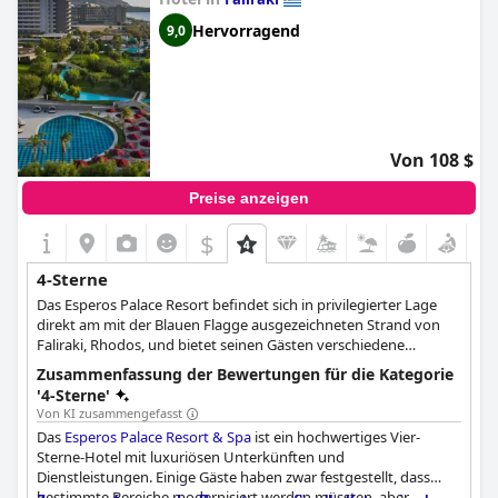
Hervorragend
9,0
Von 108 $
Preise anzeigen
$
4-Sterne
Das Esperos Palace Resort befindet sich in privilegierter Lage
direkt am mit der Blauen Flagge ausgezeichneten Strand von
Faliraki, Rhodos, und bietet seinen Gästen verschiedene
luxuriöse 4-Sterne-Einrichtungen wie Außenpools, einen "Lazy
Zusammenfassung der Bewertungen für die Kategorie
River", elegant eingerichtete Zimmer und Suiten, Zimmerservice,
'4-Sterne'
Tennisplätze, ein erfrischendes Spa-Center und viele weitere
Von KI zusammengefasst
Annehmlichkeiten, die ideal für alle Gäste sind, die einen
Das
Esperos Palace Resort & Spa
ist ein hochwertiges Vier-
luxuriösen Ort für ihren Urlaub auf der Insel Rhodos suchen.
Sterne-Hotel mit luxuriösen Unterkünften und
Dienstleistungen. Einige Gäste haben zwar festgestellt, dass
bestimmte Bereiche modernisiert werden müssten, aber