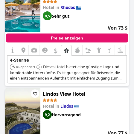
Hotel in
Rhodos
Sehr gut
8,5
Von 73 $
Preise anzeigen
$
4-Sterne
Dieses Hotel bietet eine günstige Lage und
KI-generiert
komfortable Unterkünfte. Es ist gut geeignet für Reisende, die
einen entspannenden Aufenthalt mit einfachem Zugang zum
Strand und lokalen Attraktionen suchen.
Lindos View Hotel
Hotel in
Lindos
Hervorragend
9,2
Von 77 $