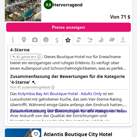
Hervorragend
9,0
Von 71 $
Preise anzeigen
$
4-Sterne
Dieses Boutique-Hotel nur für Erwachsene
KI-generiert
bietet ein einzigartiges und ruhiges Erlebnis. Es verfügt über
einen Außenpool und Schnorchelmöglichkeiten, was es perfekt
für Paare oder Alleinreisende macht, die Entspannung und
Zusammenfassung der Bewertungen für die Kategorie
Erholung suchen.
'4-Sterne'
Von KI zusammengefasst
Das
Kolymbia Bay Art Boutique Hotel - Adults Only
ist ein
Luxushotel mit gehobener Küche, das sein Vier-Sterne-Rating
übertrifft. Während einige Gäste anfangs den Eindruck hatten,
dass es eher wie ein Drei-Sterne-Hotel aussieht, waren sie nach
Zusammenfassung der Bewertungen für alle Kategorien lesen
ihrer Ankunft von der Qualität der Einrichtungen und
Dienstleistungen beeindruckt. Das Hotel ist wirklich ein
luxuriöses Ziel für Erwachsene, die Entspannung und Erholung
suchen. Während einige Gäste die Küche als zu einfach für ein
Atlantis Boutique City Hotel