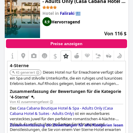
Wahl.
- Adults Only (Casa Cabana Hotel &
Suites - Adults Only)
Hotel in
Faliraki
Hervorragend
8,9
Von 116 $
Preise anzeigen
$
4-Sterne
Dieses Hotel nur für Erwachsene verfügt über
KI-generiert
ein Spa und stilvolle Unterkünfte, die ein ruhiges und luxuriöses
Erlebnis bieten. Auf Rhodos gelegen, bietet es einen ruhigen
Rückzugsort mit persönlichem Service. Der Fokus des Hotels auf
Zusammenfassung der Bewertungen für die Kategorie
Entspannung und Exklusivität macht es ideal für Paare und
'4-Sterne'
Alleinreisende.
Von KI zusammengefasst
Das
Casa Cabana Boutique Hotel & Spa - Adults Only (Casa
Cabana Hotel & Suites - Adults Only)
ist ein wunderbares
verstecktes Juwel für den perfekten romantischen 4-Nächte-
Urlaub. Es verfügt über großartige Einrichtungen und
Zusammenfassung der Bewertungen für alle Kategorien lesen
Dienstleistungen, die Sie von einem Vier-Sterne-Hotel erwarten