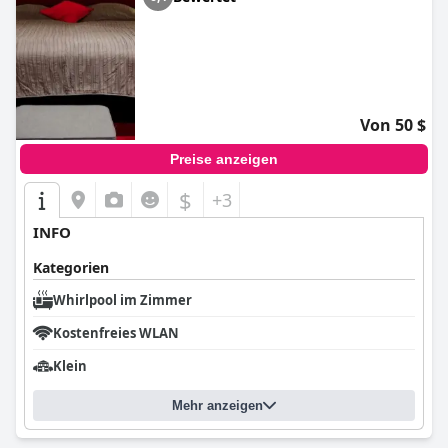
hotels mit infinity-pool
,
erwachsenenhotels
and
günstige
hotels
.
Von 50 $
Preise anzeigen
$
+3
INFO
Kategorien
Whirlpool im Zimmer
Kostenfreies WLAN
Klein
Mehr anzeigen