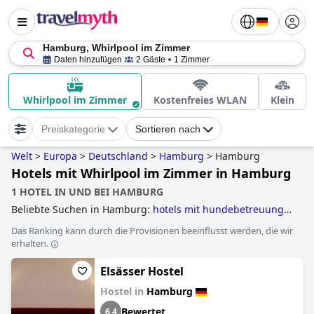
Hamburg, Whirlpool im Zimmer
Daten hinzufügen
2 Gäste
1 Zimmer
Whirlpool im Zimmer
Kostenfreies WLAN
Klein
Preiskategorie
Sortieren nach
Welt
>
Europa
>
Deutschland
>
Hamburg
>
Hamburg
Hotels mit Whirlpool im Zimmer in Hamburg
1 HOTEL IN UND BEI HAMBURG
Beliebte Suchen in Hamburg:
hotels mit hundebetreuung
,
5-sterne-hotels
,
businesshotels
,
behindertengerechte
Das Ranking kann durch die Provisionen beeinflusst werden, die wir
hotels
,
hotels mit pool
,
4-sterne-hotels
,
hundefreundliche
erhalten.
hotels
,
hotels mit whirlpool im zimmer
,
3-sterne-hotels
,
hotels mit parkplatz
,
hotels, die einige nachhaltige
Elsässer Hostel
praktiken umgesetzt haben
,
historische hotels
,
außergewöhnliche hotels
,
romantische hotels
,
hotels mit
Hostel in
Hamburg
pool auf dem dach
,
familienhotels
,
luxushotels
,
hotels im
boutique-stil
,
kleine hotels
,
wellnesshotels
,
yoga hotels
,
Bewertet
6,4