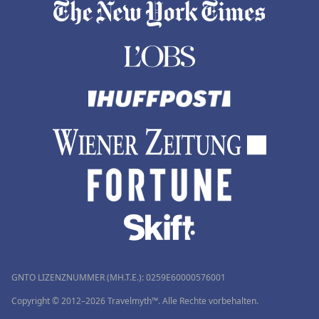
GNTO LIZENZNUMMER (MH.T.E.): 0259Ε60000576001
Copyright © 2012–2026 Travelmyth™. Alle Rechte vorbehalten.