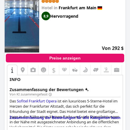
Hotel in
Frankfurt am Main
Hervorragend
8,9
Von 292 $
Preise anzeigen
$
INFO
Zusammenfassung der Bewertungen
Von KI zusammengefasst
Das
Sofitel Frankfurt Opera
ist ein luxuriöses 5-Sterne-Hotel im
Herzen der Frankfurter Altstadt, das sich perfekt für die
Erkundung der Stadt eignet. Das Hotel bietet eine großartige
Lage in der Nähe eines kleinen Parks und viele Dienstleistungen
Zusammenfassung der Bewertungen für alle Kategorien lesen
in der Nähe mit ausgezeichneter Anbindung an die öffentlichen
Verkehrsmittel. Die Gäste waren sehr beeindruckt von dem