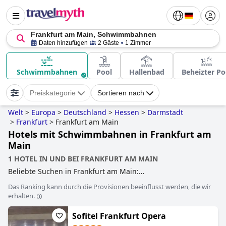
Frankfurt am Main, Schwimmbahnen
Daten hinzufügen
2 Gäste
1 Zimmer
Schwimmbahnen
Pool
Hallenbad
Beheizter Po
Preiskategorie
Sortieren nach
Welt
>
Europa
>
Deutschland
>
Hessen
>
Darmstadt
>
Frankfurt
>
Frankfurt am Main
Hotels mit Schwimmbahnen in Frankfurt am
Main
1 HOTEL IN UND BEI FRANKFURT AM MAIN
Beliebte Suchen in Frankfurt am Main:
wolkenkratzerhotels
,
luxushotels
,
hotels mit pool
,
hotels
Das Ranking kann durch die Provisionen beeinflusst werden, die wir
mit pool auf dem dach
,
hotels mit privatpool
,
erhalten.
wellnesshotels
,
romantische hotels
,
hotels mit parkplatz
,
außergewöhnliche hotels
,
hotels im boutique-stil
,
Sofitel Frankfurt Opera
hundefreundliche hotels
and
hotels mit schwimmbahnen
.