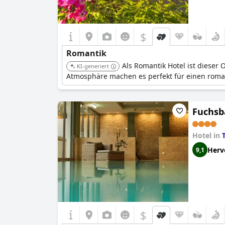
$
Romantik
Als Romantik Hotel ist dieser
KI-generiert
Atmosphäre machen es perfekt für einen roma
Fuchsb
Hotel in
Herv
9,1
$