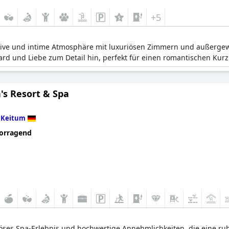
+5
usive und intime Atmosphäre mit luxuriösen Zimmern und außergewö
ard und Liebe zum Detail hin, perfekt für einen romantischen Kurz
's Resort & Spa
n
Keitum
orragend
riöses Spa-Erlebnis und hochwertige Annehmlichkeiten, die eine 