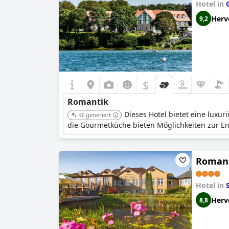
Hotel in
Herv
9,2
$
Romantik
Dieses Hotel bietet eine lux
KI-generiert
die Gourmetküche bieten Möglichkeiten zur 
Romant
Hotel in
Herv
8,8