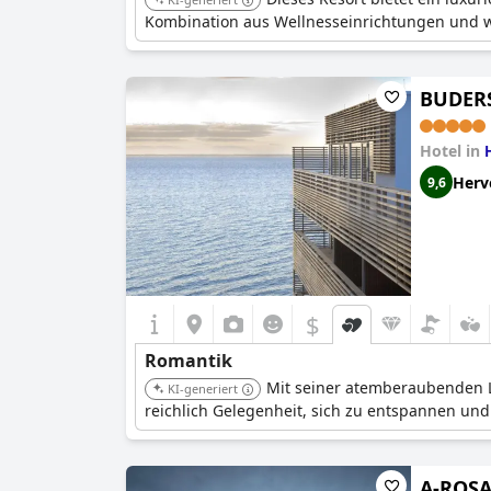
Kombination aus Wellnesseinrichtungen und w
BUDERSA
Hotel in
Herv
9,6
$
Romantik
Mit seiner atemberaubenden L
KI-generiert
reichlich Gelegenheit, sich zu entspannen un
A-ROSA