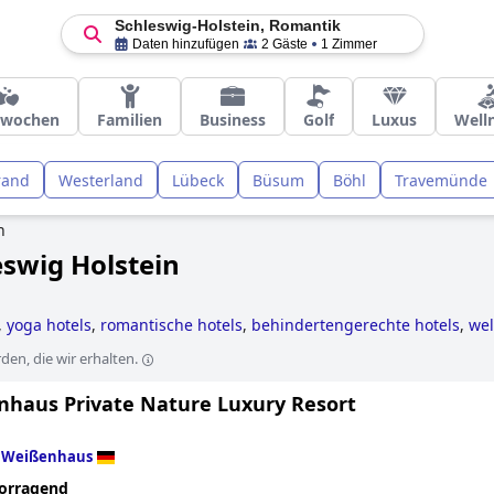
Schleswig-Holstein, Romantik
Daten hinzufügen
2 Gäste
1 Zimmer
erwochen
Familien
Business
Golf
Luxus
Well
rand
Westerland
Lübeck
Büsum
Böhl
Travemünde
n
eswig Holstein
,
yoga hotels
,
romantische hotels
,
behindertengerechte hotels
,
wel
otels
,
4-sterne-hotels
and
hotels mit kamin im zimmer
.
en, die wir erhalten.
nhaus Private Nature Luxury Resort
n
Weißenhaus
orragend