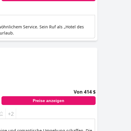
hnlichem Service. Sein Ruf als „Hotel des
urlaub.
Von 414 $
Preise anzeigen
+2
ruhige und romantische Umgebung schaffen. Die