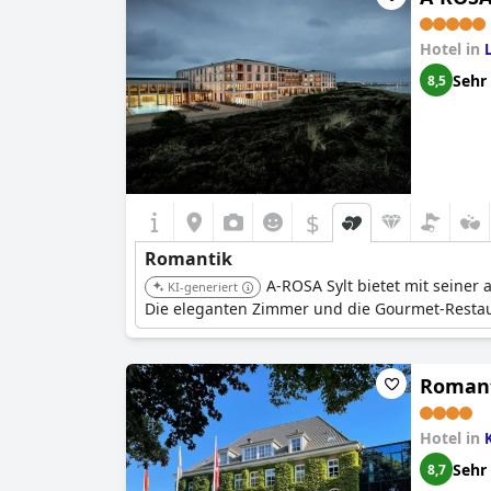
Hotel in
L
Sehr
8,5
$
Romantik
A-ROSA Sylt bietet mit seine
KI-generiert
Die eleganten Zimmer und die Gourmet-Restau
Romant
Hotel in
Sehr
8,7