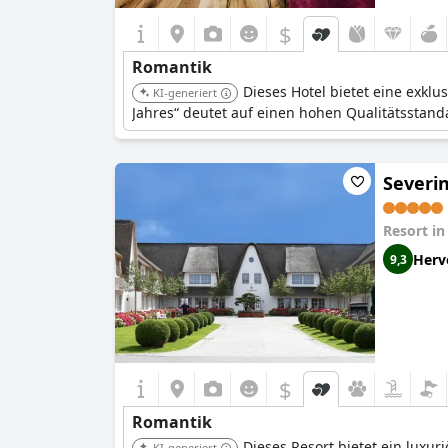
$
Romantik
Dieses Hotel bietet eine exkl
KI-generiert
Jahres“ deutet auf einen hohen Qualitätsstand
Severin
Resort i
Herv
9,3
$
Romantik
Dieses Resort bietet ein luxu
KI-generiert