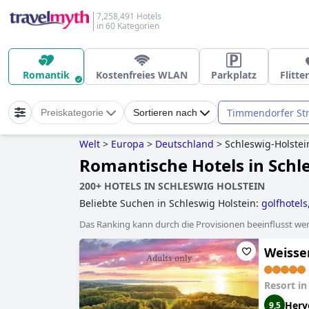
7,258,491 Hotels
in 60 Kategorien
Romantik
Kostenfreies WLAN
Parkplatz
Flitt
Timmendorfer St
Preiskategorie
Sortieren nach
Welt
>
Europa
>
Deutschland
>
Schleswig-Holstei
Romantische Hotels in Schl
200+ HOTELS IN SCHLESWIG HOLSTEIN
Beliebte Suchen in Schleswig Holstein:
golfhotels
hundefreundliche hotels
,
luxushotels
,
5-sterne-h
Das Ranking kann durch die Provisionen beeinflusst werd
Weisse
Resort i
Herv
9,5