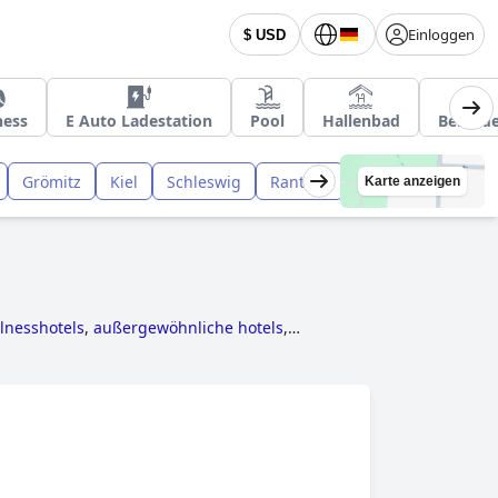
Einloggen
$ USD
ness
E Auto Ladestation
Pool
Hallenbad
Behinde
Grömitz
Kiel
Schleswig
Rantum
Karte anzeigen
lnesshotels
,
außergewöhnliche hotels
,