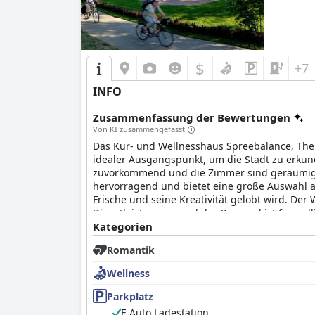
$
+7
INFO
Zusammenfassung der Bewertungen
Von KI zusammengefasst
Das Kur- und Wellnesshaus Spreebalance, The O
idealer Ausgangspunkt, um die Stadt zu erkun
zuvorkommend und die Zimmer sind geräumig,
hervorragend und bietet eine große Auswahl a
Frische und seine Kreativität gelobt wird. De
Dienstleistungen, und das Personal ist freund
problemlose Parken. Insgesamt haben die Gäst
Kategorien
Freundlichkeit und Aufmerksamkeit des Hotelp
Romantik
Wellness
Parkplatz
E Auto Ladestation