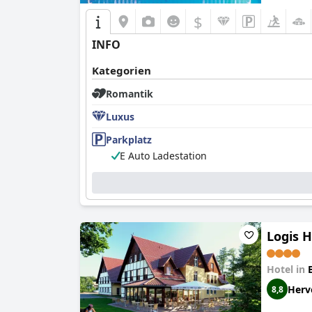
$
INFO
Kategorien
Romantik
Luxus
Parkplatz
E Auto Ladestation
Logis 
Hotel in
Herv
8,8