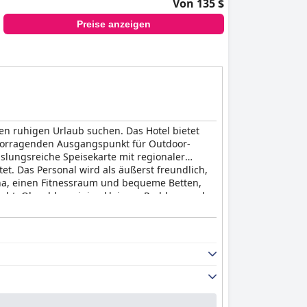
Von 135 $
Preise anzeigen
nen ruhigen Urlaub suchen. Das Hotel bietet
rvorragenden Ausgangspunkt für Outdoor-
slungsreiche Speisekarte mit regionaler
tet. Das Personal wird als äußerst freundlich,
na, einen Fitnessraum und bequeme Betten,
obt. Obwohl es einige kleinere Probleme gab,
el Eiche
für alle, die einen sauberen und
ten Probleme mit der Stabilität und dem
n und modernen Annehmlichkeiten, was es zu