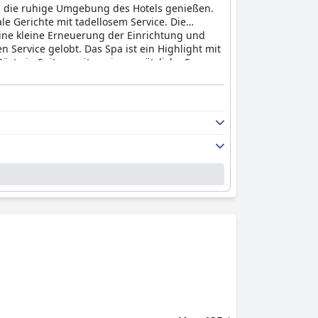
g die ruhige Umgebung des Hotels genießen.
le Gerichte mit tadellosem Service. Die
ine kleine Erneuerung der Einrichtung und
 Service gelobt. Das Spa ist ein Highlight mit
ste in Spitzenzeiten eine zusätzliche Sauna
 die Betten sind durchwachsen, obwohl die
tigen Lage, der ausgezeichneten
terkünfte sehr.