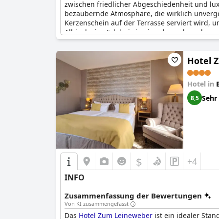
zwischen friedlicher Abgeschiedenheit und lu
bezaubernde Atmosphäre, die wirklich unverg
Kerzenschein auf der Terrasse serviert wird, u
All-inclusive-Erlebnis in einer bezaubernden 
atemberaubenden Umgebung zu verlieren.
Hotel 
Hotel in
Sehr
8,5
$
+4
INFO
Zusammenfassung der Bewertungen
Von KI zusammengefasst
Das
Hotel Zum Leineweber
ist ein idealer Sta