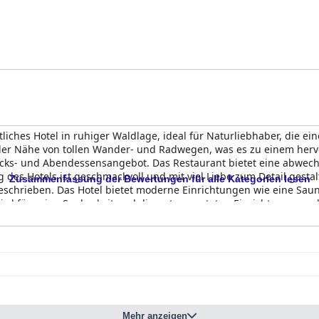
iches Hotel in ruhiger Waldlage, ideal für Naturliebhaber, die ei
n der Nähe von tollen Wander- und Radwegen, was es zu einem he
tücks- und Abendessensangebot. Das Restaurant bietet eine abwech
g des Hotels ist geschmackvoll und mit viel Liebe zum Detail gestal
Zusammenfassung der Bewertungen für alle Kategorien lesen
schrieben. Das Hotel bietet moderne Einrichtungen wie eine Sau
rd für seine Sauberkeit und die gut gewarteten Einrichtungen gel
e alte und abgenutzte Badezimmer, empfehlen die Gäste das
Waldhot
suchen. Das Hotel bietet zwar WLAN an, aber einige Gäste erwähn
t das
Waldhotel Eiche
einen ruhigen Rückzugsort mit komfortable
die einen ruhigen Aufenthalt im Herzen der Natur suchen.
Mehr anzeigen