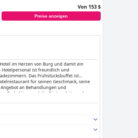
Von 153 $
Preise anzeigen
s Hotel im Herzen von Burg und damit ein
Hotelpersonal ist freundlich und
dezimmern. Das Frühstücksbuffet ist
telrestaurant für seinen Geschmack, seine
ten Angebot an Behandlungen und
ose Parkplätze, und die Gäste schätzen das
ance gemacht und viele loben die