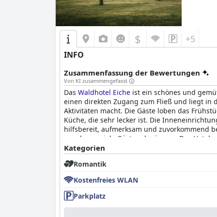
$
+5
INFO
Zusammenfassung der Bewertungen
Von KI zusammengefasst
Das
Waldhotel Eiche
ist ein schönes und gemütl
einen direkten Zugang zum Fließ und liegt i
Aktivitäten macht. Die Gäste loben das Frühs
Küche, die sehr lecker ist. Die Inneneinrichtun
hilfsbereit, aufmerksam und zuvorkommend be
von denen viele Gäste schwärmen. Das Hotel wi
wie z. B. nicht geleerte Mülleimer und einig
Kategorien
entspannenden Aufenthalt inmitten der Natur 
Romantik
Zugang in ihren Zimmern. Alles in allem biete
einem großartigen Ort für diejenigen macht, 
Kostenfreies WLAN
Parkplatz