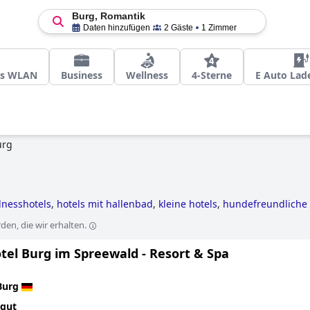
Burg, Romantik
Daten hinzufügen
2 Gäste
1 Zimmer
es WLAN
Business
Wellness
4-Sterne
E Auto Lad
urg
lnesshotels
,
hotels mit hallenbad
,
kleine hotels
,
hundefreundliche 
en, die wir erhalten.
tel Burg im Spreewald - Resort & Spa
Burg
 gut