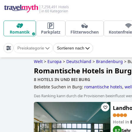
7,258,491 Hotels
in 60 Kategorien
Romantik
Parkplatz
Flitterwochen
Kostenfrei
Preiskategorie
Sortieren nach
Welt
>
Europa
>
Deutschland
>
Brandenburg
>
B
Romantische Hotels in Burg
8 HOTELS IN UND BEI BURG
Beliebte Suchen in Burg:
romantische hotels
,
wel
sterne-hotels
.
Das Ranking kann durch die Provisionen beeinflusst werd
Landho
Hotel in
Sehr
8,7