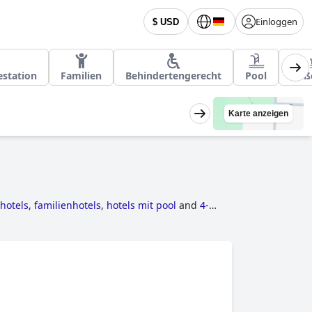
Einloggen
$ USD
estation
Familien
Behindertengerecht
Pool
Auß
Karte anzeigen
hotels
,
familienhotels
,
hotels mit pool
and
4-