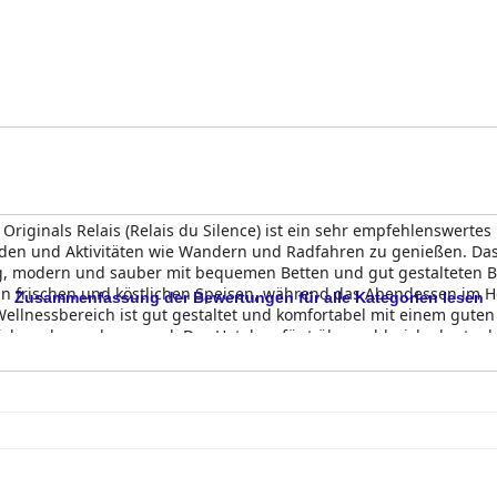
riginals Relais (Relais du Silence) ist ein sehr empfehlenswerte
den und Aktivitäten wie Wandern und Radfahren zu genießen. Das 
 modern und sauber mit bequemen Betten und gut gestalteten Ba
n frischen und köstlichen Speisen, während das Abendessen im Ho
Zusammenfassung der Bewertungen für alle Kategorien lesen
r Wellnessbereich ist gut gestaltet und komfortabel mit einem gu
lich und zuvorkommend. Das Hotel verfügt über zahlreiche kostenl
e eine fantastische Erfahrung im Kur und Wellnesshaus Spreebal
ersonals.