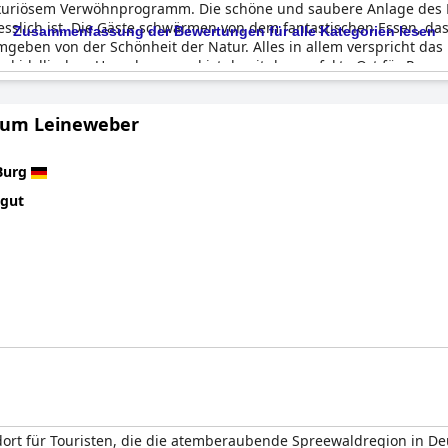
xuriösem Verwöhnprogramm. Die schöne und saubere Anlage des Hot
esslich ist. Die Gäste schwärmen von dem fantastischen Essen, d
Zusammenfassung der Bewertungen für alle Kategorien lesen
mgeben von der Schönheit der Natur. Alles in allem verspricht das
und idyllischen Umgebung und ist damit der perfekte Ort für Paare
Zum Leineweber
Burg
 gut
ndort für Touristen, die die atemberaubende Spreewaldregion in 