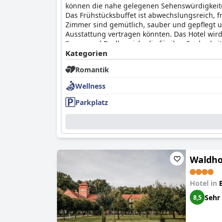
können die nahe gelegenen Sehenswürdigkeite
Das Frühstücksbuffet ist abwechslungsreich, fr
Zimmer sind gemütlich, sauber und gepflegt 
Ausstattung vertragen könnten. Das Hotel wird
Sauna und Poolbereich, die für ihre Sauberke
gewünscht hätten. Das Parken ist im Allgemei
Kategorien
meisten Bewertungen positiv sind. Insgesamt
Romantik
Essensmöglichkeiten, des aufmerksamen Perso
Wellness
Parkplatz
Waldho
Hotel in
Sehr
8,5