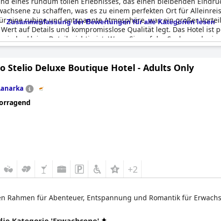
nd eines rundum tollen Erlebnisses, das einen bleibenden Eindru
wachsene zu schaffen, was es zu einem perfekten Ort für Alleinre
für eine ruhige und entspannte Atmosphäre, was ein großer Vorteil
Zusammenfassung der Bewertungen für alle Kategorien lesen
 Wert auf Details und kompromisslose Qualität legt. Das Hotel ist p
 jedes kleine Detail wichtig ist. Wenn Sie auf der Suche nach ei
o Stelio Deluxe Boutique Hotel - Adults Only
Lanarka
orragend
+2
ealen Rahmen für Abenteuer, Entspannung und Romantik für Erwach
ie Kategorie 'Erwachsene'