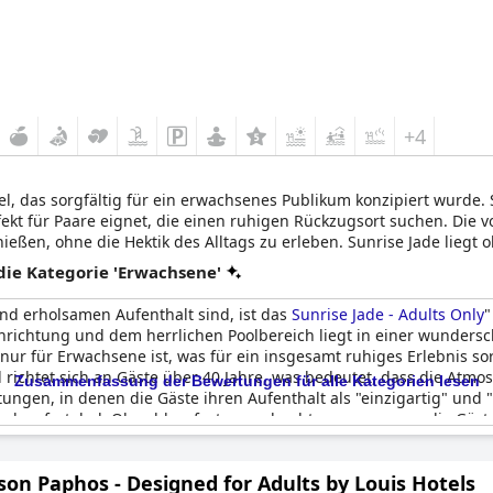
+4
tel, das sorgfältig für ein erwachsenes Publikum konzipiert wurde.
ekt für Paare eignet, die einen ruhigen Rückzugsort suchen. Die v
ießen, ohne die Hektik des Alltags zu erleben. Sunrise Jade liegt
as azurblaue Wasser. Eine idyllische Sandbucht befindet sich nur
ie Kategorie 'Erwachsene'
ür alle, die gerne schwimmen oder schnorcheln möchten. Die Unter
s grenzenlose Meer, was das Gesamterlebnis noch verstärkt.
d erholsamen Aufenthalt sind, ist das
Sunrise Jade - Adults Only
"
inrichtung und dem herrlichen Poolbereich liegt in einer wunders
s nur für Erwachsene ist, was für ein insgesamt ruhiges Erlebnis so
l richtet sich an Gäste über 40 Jahre, was bedeutet, dass die Atmo
Zusammenfassung der Bewertungen für alle Kategorien lesen
tungen, in denen die Gäste ihren Aufenthalt als "einzigartig" und 
hr komfortabel. Obwohl es fast ausgebucht war, genossen die Gäste
Suche nach einem perfekten Ort zum Entspannen und Genießen Ihre
son Paphos - Designed for Adults by Louis Hotels