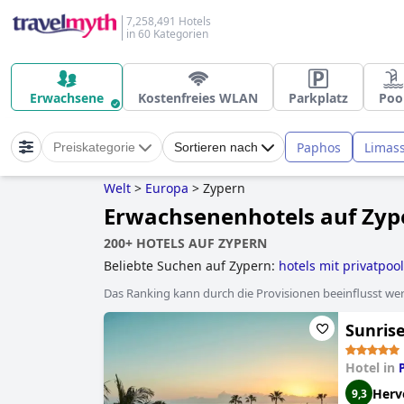
7,258,491 Hotels
in 60 Kategorien
Erwachsene
Kostenfreies WLAN
Parkplatz
Poo
Paphos
Limass
Preiskategorie
Sortieren nach
Welt
>
Europa
>
Zypern
Erwachsenenhotels auf Zyp
200+ HOTELS AUF ZYPERN
Beliebte Suchen auf Zypern:
hotels mit privatpool
golfhotels
,
hotels mit all inclusive angeboten
,
hot
Das Ranking kann durch die Provisionen beeinflusst werd
Sunrise
Hotel in
Herv
9,3