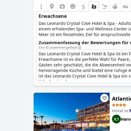
$
Erwachsene
Das Leonardo Crystal Cove Hotel & Spa - Adults
einem erholenden Spa- und Wellness-Center über
Meer ist ein fesselndes Ziel für anspruchsvol
Das Hotel verfügt auch über zwei einzigartige 
Zusammenfassung der Bewertungen für d
Gäste Lust auf einen Wein, ein Bier, einen Cock
Von KI zusammengefasst
Aufenthalt einen Hauch von Klasse und Komfor
Das Leonardo Crystal Cove Hotel & Spa ist ein
Erwachsene ist es die perfekte Wahl für Paar
Gästen sehr geschätzt, die die Abwesenheit v
hervorragende Küche und bietet eine ruhige At
ist das Leonardo Crystal Cove Hotel & Spa ein 
Urlaub wünschen.
Atlanti
Hotel in
Herv
9,1