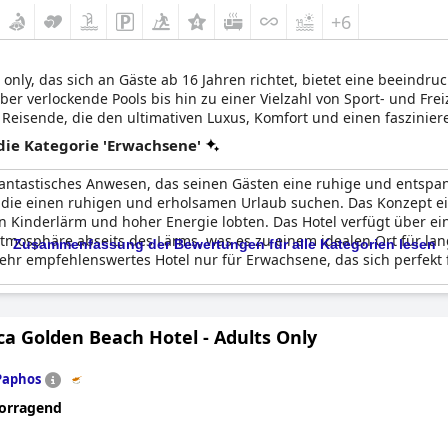
+6
 only, das sich an Gäste ab 16 Jahren richtet, bietet eine beeind
 verlockende Pools bis hin zu einer Vielzahl von Sport- und Freize
le Reisende, die den ultimativen Luxus, Komfort und einen faszinie
Bars - die elegante Ariadne Lounge Bar und die zwanglose, aber be
ie Kategorie 'Erwachsene'
tail oder einen leichten Snack haben, sie finden es in dem raffini
t verleihen.
 fantastisches Anwesen, das seinen Gästen eine ruhige und entsp
e, die einen ruhigen und erholsamen Urlaub suchen. Das Konzept 
on Kinderlärm und hoher Energie lobten. Das Hotel verfügt über e
mosphäre abseits des Lärms, was es zu einem idealen Ort für lang
Zusammenfassung der Bewertungen für alle Kategorien lesen
sehr empfehlenswertes Hotel nur für Erwachsene, das sich perfekt 
ca Golden Beach Hotel - Adults Only
Paphos
orragend