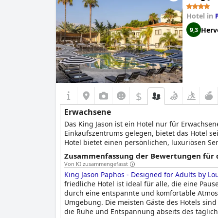
Hotel in
Herv
9,3
$
Erwachsene
Das King Jason ist ein Hotel nur für Erwachs
Einkaufszentrums gelegen, bietet das Hotel sei
Hotel bietet einen persönlichen, luxuriösen Ser
idealen Rahmen, um sich auszutauschen und d
Zusammenfassung der Bewertungen für d
sowie die vorteilhafte Lage des Hotels machen
Von KI zusammengefasst
King Jason Paphos - Designed for Adults by Lou
friedliche Hotel ist ideal für alle, die eine Pa
durch eine entspannte und komfortable Atmosp
Umgebung. Die meisten Gäste des Hotels sind ä
die Ruhe und Entspannung abseits des tägliche