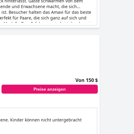
ck hinterlässt. Gäste schwärmen von dem
isende und Erwachsene macht, die sich
 ist. Besucher halten das Amavi für das beste
erfekt für Paare, die sich ganz auf sich und
ner MadeForTwo-Erfahrung sind, ist das Amavi
Von 150 $
Preise anzeigen
sene. Kinder können nicht untergebracht