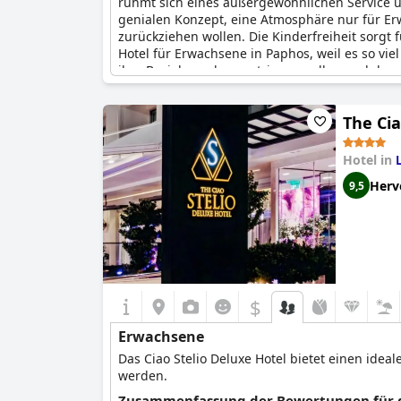
rühmt sich eines außergewöhnlichen Service u
genialen Konzept, eine Atmosphäre nur für Er
zurückziehen wollen. Die Kinderfreiheit sorgt 
Hotel für Erwachsene in Paphos, weil es so viel
ihre Beziehung konzentrieren wollen und denen
der richtige Ort für Sie.
The Cia
Hotel in
Herv
9,5
$
Erwachsene
Das Ciao Stelio Deluxe Hotel bietet einen id
werden.
Zusammenfassung der Bewertungen für d