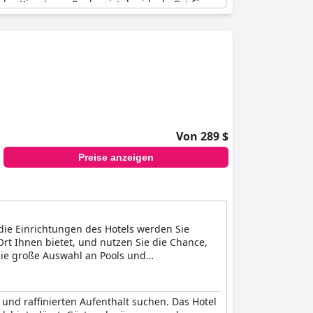
das King Jason Paphos ist der ideale Ort für
Von 289 $
Preise anzeigen
 die Einrichtungen des Hotels werden Sie
Ort Ihnen bietet, und nutzen Sie die Chance,
 die große Auswahl an Pools und
tels servieren Ihnen ein köstliches Getränk
 und raffinierten Aufenthalt suchen. Das Hotel