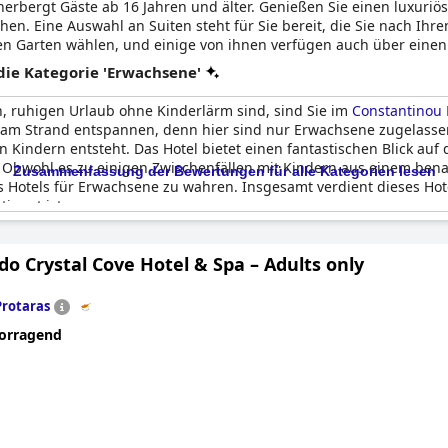
erbergt Gäste ab 16 Jahren und älter. Genießen Sie einen luxuriö
hen. Eine Auswahl an Suiten steht für Sie bereit, die Sie nach Ih
en Garten wählen, und einige von ihnen verfügen auch über einen p
sich verwöhnen lassen und eine gute Zeit haben.
ie Kategorie 'Erwachsene'
, ruhigen Urlaub ohne Kinderlärm sind, sind Sie im
Constantinou 
 am Strand entspannen, denn hier sind nur Erwachsene zugelass
on Kindern entsteht. Das Hotel bietet einen fantastischen Blick au
. Obwohl es zu einigen Zwischenfällen mit Kindern aus einem bena
Zusammenfassung der Bewertungen für alle Kategorien lesen
 Hotels für Erwachsene zu wahren. Insgesamt verdient dieses Hotel
timmt ist.
o Crystal Cove Hotel & Spa – Adults only
Protaras
orragend