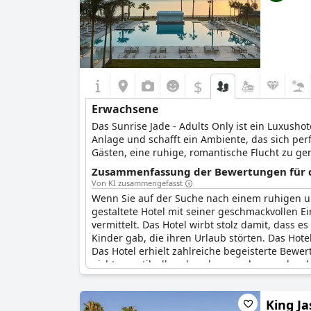
$
Erwachsene
Das Sunrise Jade - Adults Only ist ein Luxusho
Anlage und schafft ein Ambiente, das sich perf
Gästen, eine ruhige, romantische Flucht zu gen
seinen Gästen einen ungehinderten Blick auf d
Zusammenfassung der Bewertungen für d
und bietet einen sicheren Zugang zur Bucht f
Von KI zusammengefasst
Blick auf die verführerische Insel oder auf da
Wenn Sie auf der Suche nach einem ruhigen un
gestaltete Hotel mit seiner geschmackvollen E
vermittelt. Das Hotel wirbt stolz damit, dass e
Kinder gab, die ihren Urlaub störten. Das Hote
Das Hotel erhielt zahlreiche begeisterte Bewer
nicht nur stilvoll und sauber, sondern auch se
Erwachsene zugänglich ist. Wenn Sie auf der 
Only
" auf jeden Fall einen Besuch wert.
King Ja