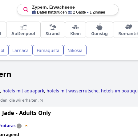
Zypern, Erwachsene
Daten hinzufügen
2 Gäste
1 Zimmer
l
Außenpool
Strand
Klein
Günstig
Romanti
ol
Larnaca
Famagusta
Nikosia
ern
,
hotels mit aquapark
,
hotels mit wasserrutsche
,
hotels im boutique
els direkt am strand
,
luxushotels
,
5-sterne-hotels
and
4-sterne-hot
en, die wir erhalten.
 Jade - Adults Only
Protaras
orragend