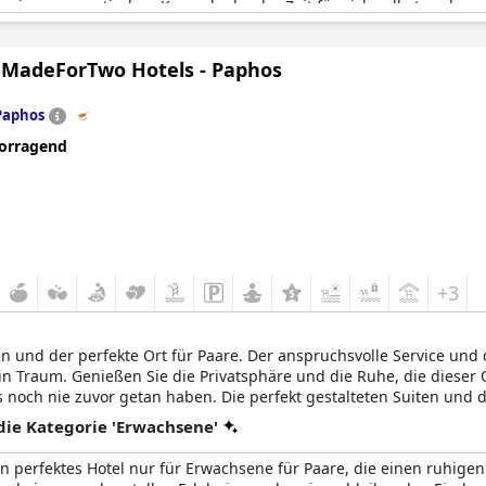
 einen romantischen Kurzurlaub oder Zeit für sich selbst suchen, 
 MadeForTwo Hotels - Paphos
Paphos
orragend
+3
en und der perfekte Ort für Paare. Der anspruchsvolle Service und
 ein Traum. Genießen Sie die Privatsphäre und die Ruhe, die dieser 
es noch nie zuvor getan haben. Die perfekt gestalteten Suiten und
en einen angenehmen Aufenthalt. Die Bars und Restaurants des Ho
ie Kategorie 'Erwachsene'
 Ägäische Meer und der Meeresbrise genießen können.
n perfektes Hotel nur für Erwachsene für Paare, die einen ruhigen