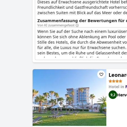
Dieses auf Erwachsene ausgerichtete Hotel beh
Freundlichkeit und Gastfreundschaft vorherrsc
zwischen Suiten mit Blick auf das Meer oder d
Hotels und das Spa werden Sie beschäftigen, 
Zusammenfassung der Bewertungen für d
Von KI zusammengefasst
Wenn Sie auf der Suche nach einem luxuriösen
können Sie sich ohne Ablenkung am Pool oder
Stille des Hotels, die durch die Abwesenheit v
für alle, die Luxus nur für Erwachsene suchen
sein Bestes, um die Ruhe und Gelassenheit des
suchen, das ausschließlich für Erwachsene bes
Leonard
Hotel in
Herv
9,2