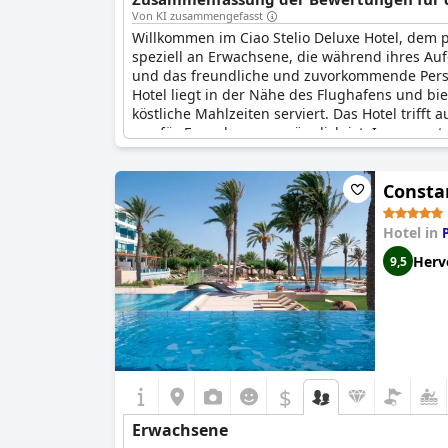
Von KI zusammengefasst
Willkommen im Ciao Stelio Deluxe Hotel, dem p
speziell an Erwachsene, die während ihres Au
und das freundliche und zuvorkommende Person
Hotel liegt in der Nähe des Flughafens und b
köstliche Mahlzeiten serviert. Das Hotel trif
nur für Erwachsene zugänglich ist. Insgesamt 
luxuriösen Urlaub verbringen möchten.
Consta
Hotel in
Herv
9,5
$
Erwachsene