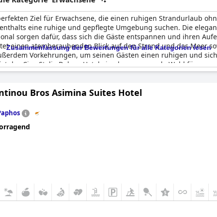
erfekten Ziel für Erwachsene, die einen ruhigen Strandurlaub ohne
fenthalts eine ruhige und gepflegte Umgebung suchen. Die elega
al sorgen dafür, dass sich die Gäste entspannen und ihren Aufe
ietet einen atemberaubenden Blick auf den Strand und das Meer so
Zusammenfassung der Bewertungen für alle Kategorien lesen
ft außerdem Vorkehrungen, um seinen Gästen einen ruhigen und sic
ist das Ciao Stelio Deluxe Hotel eine hervorragende Wahl für erw
ntinou Bros Asimina Suites Hotel
Paphos
orragend