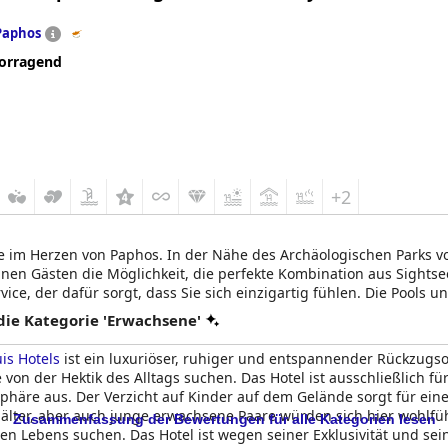
Paphos
orragend
+2
ene im Herzen von Paphos. In der Nähe des Archäologischen Parks 
nen Gästen die Möglichkeit, die perfekte Kombination aus Sightsee
vice, der dafür sorgt, dass Sie sich einzigartig fühlen. Die Pools
em Alltagsstress zu entfliehen. Das einladende und ruhige Ambi
ie Kategorie 'Erwachsene'
 Ihren Aufenthalt zu einem unvergesslichen Erlebnis.
is Hotels
ist ein luxuriöser, ruhiger und entspannender Rückzugs
use von der Hektik des Alltags suchen. Das Hotel ist ausschließlich 
häre aus. Der Verzicht auf Kinder auf dem Gelände sorgt für ein
lter, aber auch junge erwachsene Paare würden sich hier wohlfühle
Zusammenfassung der Bewertungen für alle Kategorien lesen
n Lebens suchen. Das Hotel ist wegen seiner Exklusivität und sei