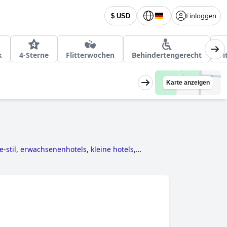
Einloggen
$ USD
k
4-Sterne
Flitterwochen
Behindertengerecht
Fi
Karte anzeigen
-stil
,
erwachsenenhotels
,
kleine hotels
,
els
.