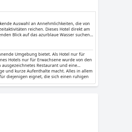
ruckende Auswahl an Annehmlichkeiten, die von
itaktivitäten reichen. Dieses Hotel direkt am
renden Blick auf das azurblaue Wasser suchen.
lebende Thetis Pool Bar. Ganz gleich, ob die
erten Ambiente dieser Lokale, die ihrem
annende Umgebung bietet. Als Hotel nur für
eines Hotels nur für Erwachsene wurde von den
in ausgezeichnetes Restaurant und eine
e und kurze Aufenthalte macht. Alles in allem
für diejenigen eignet, die sich einen ruhigen