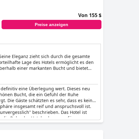
Von 155 $
Preise anzeigen
 Seine Eleganz zieht sich durch die gesamte
orteilhafte Lage des Hotels ermöglicht es den
 oberhalb einer markanten Bucht und bietet
 einen kurzen Spaziergang vom Hotel entfernt
künfte im Sunrise Jade bieten entweder einen
 definitiv eine Überlegung wert. Dieses neu
chönen Bucht, die ein Gefühl der Ruhe
rgt. Die Gäste schätzten es sehr, dass es keine
sphäre insgesamt reif und anspruchsvoll ist.
"unvergesslich" beschrieben. Das Hotel ist
 die Ruhe des Hotels, da es nur für
s Urlaubs sind, ist das "
Sunrise Jade - Adults