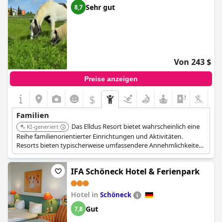
Sehr gut
8,7
Von 243 $
Preise anzeigen
$
Familien
Das Elldus Resort bietet wahrscheinlich eine
KI-generiert
Reihe familienorientierter Einrichtungen und Aktivitäten.
Resorts bieten typischerweise umfassendere Annehmlichkeiten
als Standardhotels, wie z.B. mehrere Speiseoptionen und
Freizeiteinrichtungen. Es befindet sich in Kurort Oberwiesenthal,
IFA Schöneck Hotel & Ferienpark
einem Kurort, was auf einen Fokus auf Wellness und
Entspannung hindeutet.
Hotel in
Schöneck
Gut
7,8