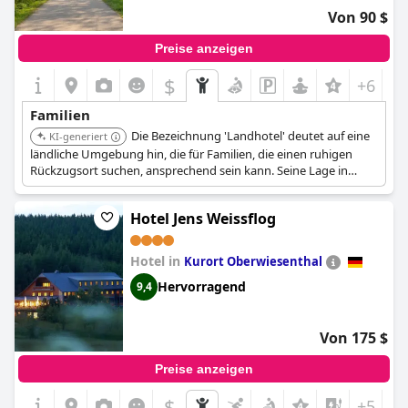
Von 90 $
Preise anzeigen
$
+6
Familien
Die Bezeichnung 'Landhotel' deutet auf eine
KI-generiert
ländliche Umgebung hin, die für Familien, die einen ruhigen
Rückzugsort suchen, ansprechend sein kann. Seine Lage in
Hermsdorf bietet Zugang zu nahegelegenen Attraktionen.
Hotel Jens Weissflog
Hotel in
Kurort Oberwiesenthal
Hervorragend
9,4
Von 175 $
Preise anzeigen
$
+5