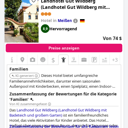
Landhotel Gut Wildberg
(Landhotel Gut Wildberg mit
Badeteich und großem Garten)
Hotel in
Meißen
Hervorragend
8,9
Von 74 $
Preise anzeigen
$
+3
Familien
Dieses Hotel bietet umfangreiche
KI-generiert
Familienannehmlichkeiten, darunter einen saisonalen
Außenpool mit Kinderbecken, einen Spielplatz, einen Indoor-
Spielbereich, Spielgeräte für Kinder im Freien und bietet
Zusammenfassung der Bewertungen für die Kategorie
Kindermahlzeiten sowie Schwimmspielzeug. Es verfügt auch
'Familien'
über Familienzimmer und Möglichkeiten zum Wandern und
Von KI zusammengefasst
Fahrradverleih.
Das
Landhotel Gut Wildberg (Landhotel Gut Wildberg mit
Badeteich und großem Garten)
ist ein familienfreundliches
Hotel, das viele Aktivitäten für Kinder anbietet. Das Hotel
verfügt über einen separaten Raum, der sich für Tagungen oder
Zusammenfassung der Bewertungen für alle Kategorien lesen