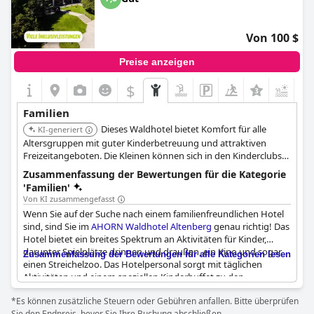
Von 100 $
Preise anzeigen
$
Familien
Dieses Waldhotel bietet Komfort für alle
KI-generiert
Altersgruppen mit guter Kinderbetreuung und attraktiven
Freizeitangeboten. Die Kleinen können sich in den Kinderclubs
vergnügen.
Zusammenfassung der Bewertungen für die Kategorie
'Familien'
Von KI zusammengefasst
Wenn Sie auf der Suche nach einem familienfreundlichen Hotel
sind, sind Sie im
AHORN Waldhotel Altenberg
genau richtig! Das
Hotel bietet ein breites Spektrum an Aktivitäten für Kinder,
darunter Spielplätze drinnen und draußen, ein Kino und sogar
Zusammenfassung der Bewertungen für alle Kategorien lesen
einen Streichelzoo. Das Hotelpersonal sorgt mit täglichen
Aktivitäten und einem speziellen Kinderbuffet zu den
Mahlzeiten dafür, dass die Kinder viel Spaß haben. Auch die
*Es können zusätzliche Steuern oder Gebühren anfallen. Bitte überprüfen
Erwachsenen kommen auf ihre Kosten, denn das Hotel bietet
Sie den Endpreis, bevor Sie Ihre Buchung abschließen.