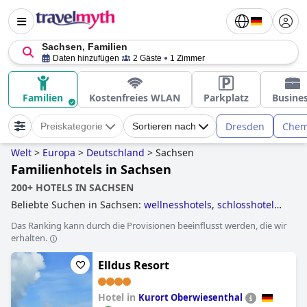
Sachsen, Familien
Daten hinzufügen
2 Gäste
1 Zimmer
Familien
Kostenfreies WLAN
Parkplatz
Busine
Dresden
Chem
Preiskategorie
Sortieren nach
Welt
>
Europa
>
Deutschland
>
Sachsen
Familienhotels in Sachsen
200+ HOTELS IN SACHSEN
Beliebte Suchen in Sachsen:
wellnesshotels
,
schlosshotels
,
außergewöhnliche hotels
,
familienhotels
,
hotels mit
Das Ranking kann durch die Provisionen beeinflusst werden, die wir
hallenbad
,
erwachsenenhotels
,
romantische hotels
,
4-
erhalten.
sterne-hotels
and
5-sterne-hotels
.
Elldus Resort
Hotel in
Kurort Oberwiesenthal