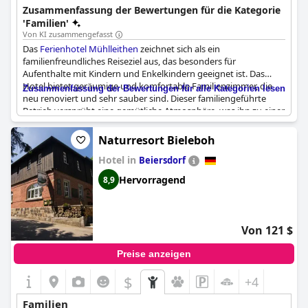
unvergessliches und entspannendes Erlebnis haben.
Zusammenfassung der Bewertungen für die Kategorie
'Familien'
Von KI zusammengefasst
Das
Ferienhotel Mühlleithen
zeichnet sich als ein
familienfreundliches Reiseziel aus, das besonders für
Aufenthalte mit Kindern und Enkelkindern geeignet ist. Das
Hotel bietet geräumige und komfortable Familienzimmer, die
Zusammenfassung der Bewertungen für alle Kategorien lesen
neu renoviert und sehr sauber sind. Dieser familiengeführte
Betrieb versprüht eine gemütliche Atmosphäre, was ihn zu einer
großartigen Wahl für kleine Reisegruppen macht. Es gibt
ausreichend Platz für Kinder zum Spielen, was das gesamte
Naturresort Bieleboh
Familienerlebnis verbessert. Die Kombination aus einem
Hotel in
herzlichen familiären Ambiente und gut gepflegten Zimmern
Beiersdorf
macht es zu einer ausgezeichneten Option für Reisende mit
Hervorragend
8,9
kleinen Kindern.
Von 121 $
Preise anzeigen
$
+4
Familien