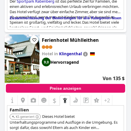
Der
Sportpark Rabenberg
ist das perfekte Ziel für Familien, die
einen aktiven und erlebnisreichen Urlaub verbringen möchten.
Das Hotel verfügt zwar über einfache Zimmer, aber sie sind mehr
als ausreichend, wenn man mit Kindern reist. Die Auswahl an
Zusammenfassung der Bewertungen für alle Kategorien lesen
Speisen ist großartig, vielfältig und lecker. Das Hotel bietet viele
kostenlose Sport- und Spielmöglichkeiten, sowohl drinnen als
auch draußen. Familien und Gruppen genießen die
Gemeinschaftsräume, in denen sie sich treffen und entspannen
Ferienhotel Mühlleithen
können. Das Hotel ist ideal für Sportgruppen, aber auch
Familien können die kinderfreundlichen Annehmlichkeiten
Hotel in
genießen. Es ist der perfekte Ort für einen aktiven
Klingenthal
Familienurlaub, bei dem keine Langeweile aufkommen kann.
Hervorragend
9,0
Von 135 $
Preise anzeigen
$
+2
Familien
Dieses Hotel bietet
KI-generiert
Unterhaltungsprogramme und Ausflüge in die Umgebung. Es
sorgt dafür, dass sowohl Eltern als auch Kinder ein