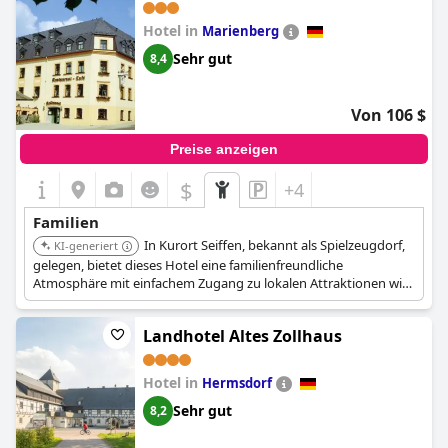
insgesamt angenehmen Erfahrung für Kinder und Erwachsene
gleichermaßen sehr empfohlen.
Hotel in
Marienberg
Sehr gut
8,4
Von 106 $
Preise anzeigen
$
+4
Familien
In Kurort Seiffen, bekannt als Spielzeugdorf,
KI-generiert
gelegen, bietet dieses Hotel eine familienfreundliche
Atmosphäre mit einfachem Zugang zu lokalen Attraktionen wie
dem Spielzeugmuseum, dem Freilichtmuseum und der Seiffen
Adventure World. Die Sommerrodelbahn und der
Landhotel Altes Zollhaus
Abenteuerspielplatz bieten Unterhaltung für alle Altersgruppen.
Hotel in
Hermsdorf
Sehr gut
8,2