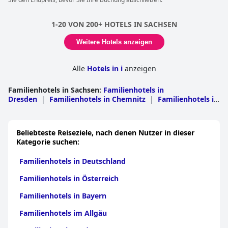
eine Vielzahl von Sport- und Freizeitaktivitäten an. Während die
Mahlzeiten am Buffet nicht jedermanns Geschmack waren, war
das Schwarzbrot des Hotels ein Hit. Einige Gäste waren der
1-20 VON 200+ HOTELS IN SACHSEN
Meinung, dass das Hotel eher auf ältere Kinder ausgerichtet ist,
aber insgesamt ist es eine fantastische Option für Familien, die
Weitere Hotels anzeigen
einen unterhaltsamen Urlaub verbringen möchten.
Alle
Hotels in i
anzeigen
Familienhotels in Sachsen
:
Familienhotels in
Dresden
|
Familienhotels in Chemnitz
|
Familienhotels in
Leipzig
Beliebteste Reiseziele, nach denen Nutzer in dieser
Kategorie suchen:
Familienhotels in Deutschland
Familienhotels in Österreich
Familienhotels in Bayern
Familienhotels im Allgäu