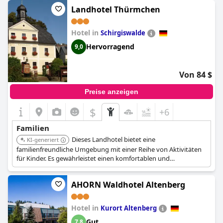
Das Restaurant serviert köstliche Speisen für alle
Landhotel Thürmchen
Geschmacksnerven, obwohl Kritiker ein separates Buffet für
Kinder empfehlen. Es gibt viele Aktivitäten für Familien, darunter
Hotel in
einen Streichelzoo, Bowlingbahnen und Schwimmbäder. Das
Schirgiswalde
Hotel ist auch ein idealer Ort für den Wintersport, da ein
Hervorragend
9,0
Rodelhang und Skiloipen direkt vom Hotel aus zugänglich sind
und die Ausrüstung zu erschwinglichen Preisen ausgeliehen
werden kann. Die Familienzimmer sind mit einer Kinoleinwand
Von 84 $
ausgestattet und es gibt viele Brettspiele, um die Kinder zu
beschäftigen. Insgesamt ist das Hotel sehr empfehlenswert für
Preise anzeigen
Familien, die eine schöne Zeit miteinander verbringen möchten.
$
+6
Familien
Dieses Landhotel bietet eine
KI-generiert
familienfreundliche Umgebung mit einer Reihe von Aktivitäten
für Kinder. Es gewährleistet einen komfortablen und
angenehmen Aufenthalt für Eltern und Kinder.
AHORN Waldhotel Altenberg
Hotel in
Kurort Altenberg
Gut
7,8