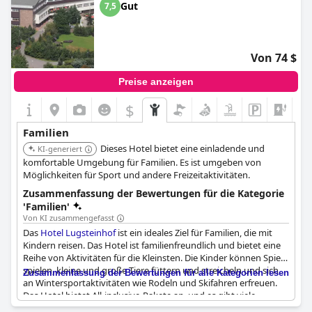
Gut
7,5
Von 74 $
Preise anzeigen
$
Familien
Dieses Hotel bietet eine einladende und
KI-generiert
komfortable Umgebung für Familien. Es ist umgeben von
Möglichkeiten für Sport und andere Freizeitaktivitäten.
Zusammenfassung der Bewertungen für die Kategorie
'Familien'
Von KI zusammengefasst
Das
Hotel Lugsteinhof
ist ein ideales Ziel für Familien, die mit
Kindern reisen. Das Hotel ist familienfreundlich und bietet eine
Reihe von Aktivitäten für die Kleinsten. Die Kinder können Spiele
spielen, kleine und große Tiere füttern und streicheln und sich
Zusammenfassung der Bewertungen für alle Kategorien lesen
an Wintersportaktivitäten wie Rodeln und Skifahren erfreuen.
Das Hotel bietet All-inclusive-Pakete an, und es gibt viele
Unterhaltungsmöglichkeiten, um die Kinder zu beschäftigen.