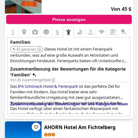
Von 45 $
Preise anzeigen
$
Familien
Dieses Hotel ist mit einem Ferienpark
KI-generiert
verbunden, was auf eine große Auswahl an Aktivitäten und
Einrichtungen hindeutet. Ferienparks bieten oft Unterkünfte zur
Selbstverpflegung, was Familien Flexibilität bietet. Die Lage in
Zusammenfassung der Bewertungen für die Kategorie
Schöneck bietet möglicherweise eine malerische Aussicht und
'Familien'
Freizeitmöglichkeiten im Freien.
Von KI zusammengefasst
Das
IFA Schöneck Hotel & Ferienpark
ist das perfekte Ziel für
Familien mit Kindern. Das Hotel bietet eine sehr
familienfreundliche Umgebung mit zwei gut ausgestatteten
Spielzimmern und täglichen Animationsaktivitäten für Kinder.
Zusammenfassung der Bewertungen für alle Kategorien lesen
Das Hotel verfügt über einen fantastischen Wasserpark mit
einer niedlichen Rutsche für Kinder. Auch das Personal ist sehr
freundlich und zuvorkommend, so dass ein Aufenthalt hier ideal
ist. Das Hotel bietet zahlreiche Aktivitäten für Familien, darunter
AHORN Hotel Am Fichtelberg
Skifahren, Schwimmen, Wandern und
Unterhaltungsmöglichkeiten im Haus mit gut ausgestatteten