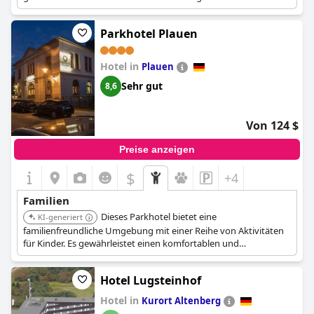
für Eltern und Kinder.
Parkhotel Plauen
Hotel in
Plauen
Sehr gut
8,6
Von 124 $
Preise anzeigen
$
+4
Familien
Dieses Parkhotel bietet eine
KI-generiert
familienfreundliche Umgebung mit einer Reihe von Aktivitäten
für Kinder. Es gewährleistet einen komfortablen und
angenehmen Aufenthalt für Eltern und Kinder.
Hotel Lugsteinhof
Hotel in
Kurort Altenberg