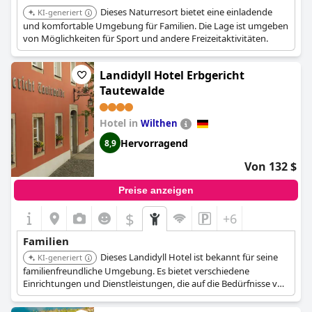
Dieses Naturresort bietet eine einladende
KI-generiert
und komfortable Umgebung für Familien. Die Lage ist umgeben
von Möglichkeiten für Sport und andere Freizeitaktivitäten.
Landidyll Hotel Erbgericht
Tautewalde
Hotel in
Wilthen
Hervorragend
8,9
Von 132 $
Preise anzeigen
$
+6
Familien
Dieses Landidyll Hotel ist bekannt für seine
KI-generiert
familienfreundliche Umgebung. Es bietet verschiedene
Einrichtungen und Dienstleistungen, die auf die Bedürfnisse von
Familien zugeschnitten sind, um einen komfortablen und
angenehmen Aufenthalt für Eltern und Kinder gleichermaßen zu