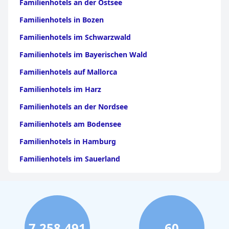
Familienhotels an der Ostsee
Familienhotels in Bozen
Familienhotels im Schwarzwald
Familienhotels im Bayerischen Wald
Familienhotels auf Mallorca
Familienhotels im Harz
Familienhotels an der Nordsee
Familienhotels am Bodensee
Familienhotels in Hamburg
Familienhotels im Sauerland
Familienhotels in Kroatien
Familienhotels in Nordrhein-Westfalen
Familienhotels in Hessen
7,258,491
60
Familienhotels in Italien