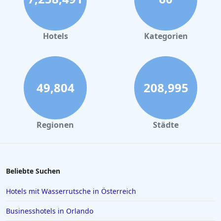
Familienhotels in Griechenland
Familienhotels in Berlin
Hotels
Kategorien
Familienhotels in Willingen
Familienhotels in Garmisch Partenkirchen
Familienhotels auf Teneriffa
49,804
208,995
Familienhotels in Oberhof
Familienhotels in Spanien
Regionen
Städte
Familienhotels in Füssen
Familienhotels in Bayrischzell
Familienhotels in Filzmoos
Beliebte Suchen
Familienhotels in Saalbach-Hinterglemm
Hotels mit Wasserrutsche in Österreich
Familienhotels auf Santorin
Businesshotels in Orlando
Familienhotels in Poreč