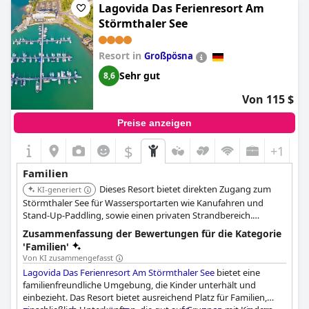
Lagovida Das Ferienresort Am
gewährleisten.
Störmthaler See
Resort in
Großpösna
Sehr gut
8,6
Von 115 $
Preise anzeigen
$
+1
Familien
Dieses Resort bietet direkten Zugang zum
KI-generiert
Störmthaler See für Wassersportarten wie Kanufahren und
Stand-Up-Paddling, sowie einen privaten Strandbereich.
Familien profitieren von mehreren Spielplätzen, darunter ein
Zusammenfassung der Bewertungen für die Kategorie
Abenteuerspielplatz mit Piratenschiff, einem Minigolfplatz und
'Familien'
Fahrradverleih vor Ort. Das Resort verfügt außerdem über ein
Von KI zusammengefasst
Spielzimmer und ein familienfreundliches Restaurant, in der
Lagovida Das Ferienresort Am Störmthaler See
bietet eine
Nähe des Freizeitparks Belantis und des Zoos Leipzig.
familienfreundliche Umgebung, die Kinder unterhält und
einbezieht. Das Resort bietet ausreichend Platz für Familien,