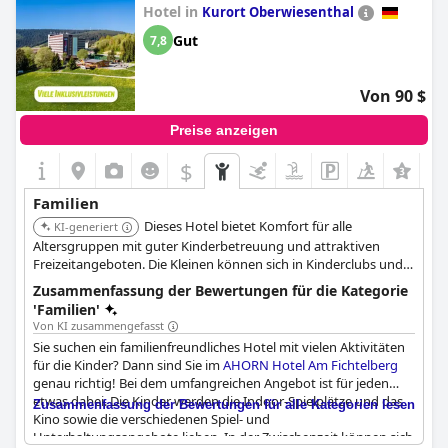
Hotel in
Kinderspielzimmern. Das Essen ist ausgezeichnet und die
Kurort Oberwiesenthal
Portionsgrößen für Kinder sind perfekt. Leider waren einige
Gut
7,8
Gäste enttäuscht, dass einige Dienstleistungen während ihres
Aufenthalts nicht verfügbar waren. Das Hotel bietet jedoch
fantastische Möglichkeiten für Familien, die ein breites
Von 90 $
Spektrum an Aktivitäten an einem Ort genießen möchten. Alles
in allem ist das
IFA Schöneck Hotel & Ferienpark
ein ideales
Preise anzeigen
Hotel für Familien mit kleinen Kindern, die einen lustigen,
angenehmen und unterhaltsamen Familienurlaub verbringen
$
möchten.
Familien
Dieses Hotel bietet Komfort für alle
KI-generiert
Altersgruppen mit guter Kinderbetreuung und attraktiven
Freizeitangeboten. Die Kleinen können sich in Kinderclubs und
beaufsichtigten Poollandschaften vergnügen.
Zusammenfassung der Bewertungen für die Kategorie
'Familien'
Von KI zusammengefasst
Sie suchen ein familienfreundliches Hotel mit vielen Aktivitäten
für die Kinder? Dann sind Sie im
AHORN Hotel Am Fichtelberg
genau richtig! Bei dem umfangreichen Angebot ist für jeden
etwas dabei. Die Kinder werden die Indoor-Spielplätze und das
Zusammenfassung der Bewertungen für alle Kategorien lesen
Kino sowie die verschiedenen Spiel- und
Unterhaltungsangebote lieben. In der Zwischenzeit können sich