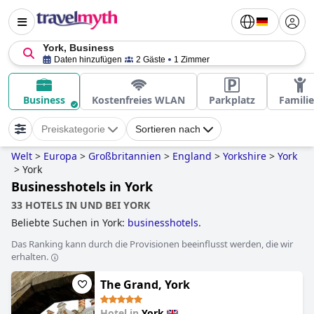
York, Business
Daten hinzufügen
2 Gäste
1 Zimmer
Business
Kostenfreies WLAN
Parkplatz
Famili
Preiskategorie
Sortieren nach
Welt
>
Europa
>
Großbritannien
>
England
>
Yorkshire
>
York
>
York
Businesshotels in York
33 HOTELS IN UND BEI YORK
Beliebte Suchen in York:
businesshotels
.
Das Ranking kann durch die Provisionen beeinflusst werden, die wir
erhalten.
The Grand, York
Hotel in
York