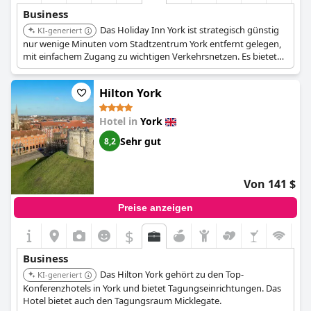
Business
Das Holiday Inn York ist strategisch günstig
KI-generiert
nur wenige Minuten vom Stadtzentrum York entfernt gelegen,
mit einfachem Zugang zu wichtigen Verkehrsnetzen. Es bietet
flexible Arbeitsbereiche, die bis zu 90 Delegierte aufnehmen
können. Das Hotel bietet auch kostenlose Parkplätze für
Hilton York
Delegierte und High-Speed-WLAN.
Hotel in
York
Sehr gut
8,2
Von 141 $
Preise anzeigen
$
Business
Das Hilton York gehört zu den Top-
KI-generiert
Konferenzhotels in York und bietet Tagungseinrichtungen. Das
Hotel bietet auch den Tagungsraum Micklegate.