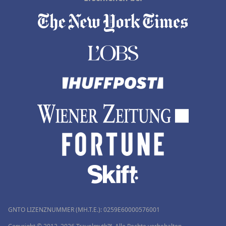
GNTO LIZENZNUMMER (MH.T.E.): 0259Ε60000576001