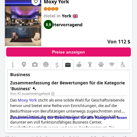
Moxy York
einem voll ausgestatteten Fitnessstudio und einem Spa.
Hotel in
York
Hervorragend
8,9
Von 112 $
Preise anzeigen
$
Business
Zusammenfassung der Bewertungen für die Kategorie
'Business'
Von KI zusammengefasst
Das
Moxy York
sticht als eine solide Wahl für Geschäftsreisende
hervor und bietet eine Reihe von Einrichtungen, die auf die
Bedürfnisse von Berufstätigen unterwegs zugeschnitten sind.
Das Hotel bietet die wesentlichen Grundlagen für Geschäfte,
Zusammenfassung der Bewertungen für alle Kategorien lesen
darunter ein voll funktionsfähiges Business Center,
Geschäftsdienstleistungen und einen Konferenzraum. Die
Verfügbarkeit von Co-Working-Arbeitsplätzen und einer