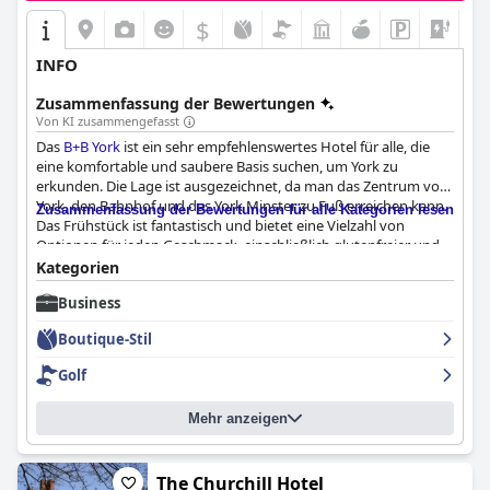
$
+8
INFO
Zusammenfassung der Bewertungen
Von KI zusammengefasst
Das
B+B York
ist ein sehr empfehlenswertes Hotel für alle, die
eine komfortable und saubere Basis suchen, um York zu
erkunden. Die Lage ist ausgezeichnet, da man das Zentrum von
York, den Bahnhof und das York Minster zu Fuß erreichen kann.
Zusammenfassung der Bewertungen für alle Kategorien lesen
Das Frühstück ist fantastisch und bietet eine Vielzahl von
Optionen für jeden Geschmack, einschließlich glutenfreier und
milchfreier Gerichte. Die Zimmer sind geräumig, komfortabel
Kategorien
und makellos sauber und verfügen über eine erstklassige
Business
Einrichtung und Annehmlichkeiten. Das freundliche, hilfsbereite
und zuvorkommende Personal sorgt dafür, dass sich die Gäste
Boutique-Stil
willkommen und wie zu Hause fühlen. Die Parkmöglichkeiten
sind günstig und bieten erschwingliche Optionen. Die Betten
Golf
sind bequem und gemütlich mit sauberer und frischer
Bettwäsche. Das Hotel ist auch sehr hundefreundlich, mit
Mehr anzeigen
freundlichem Personal und Annehmlichkeiten für Haustiere.
Insgesamt ist das
B+B York
eine schöne und saubere Unterkunft
in York mit außergewöhnlichem Personal und
Annehmlichkeiten.
The Churchill Hotel