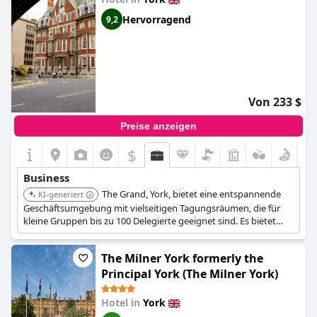
Hervorragend
9,2
Von 233 $
Preise anzeigen
$
Business
The Grand, York, bietet eine entspannende
KI-generiert
Geschäftsumgebung mit vielseitigen Tagungsräumen, die für
kleine Gruppen bis zu 100 Delegierte geeignet sind. Es bietet
helle und geräumige Pausenbereiche, Fünf-Sterne-
Einrichtungen, exquisite Speisen- und Getränkeoptionen sowie
The Milner York formerly the
ein engagiertes Veranstaltungsteam, um einen reibungslosen
Ablauf der Meetings zu gewährleisten.
Principal York (The Milner York)
Hotel in
York