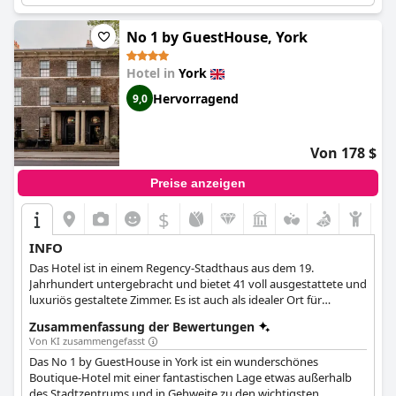
No 1 by GuestHouse, York
Hotel in
York
Hervorragend
9,0
Von 178 $
Preise anzeigen
$
INFO
Das Hotel ist in einem Regency-Stadthaus aus dem 19.
Jahrhundert untergebracht und bietet 41 voll ausgestattete und
luxuriös gestaltete Zimmer. Es ist auch als idealer Ort für
Hochzeiten und Veranstaltungen bekannt und bietet eine
Zusammenfassung der Bewertungen
große Auswahl an zusätzlichen Dienstleistungen und Paketen.
Von KI zusammengefasst
Das No 1 by GuestHouse in York ist ein wunderschönes
Boutique-Hotel mit einer fantastischen Lage etwas außerhalb
des Stadtzentrums und in Gehweite zu den wichtigsten