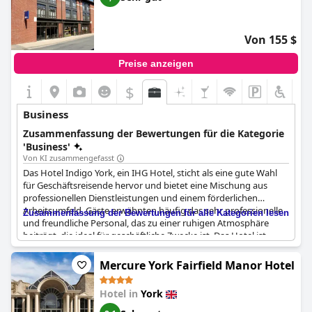
Aufenthalt mit hervorragendem Service, günstiger Lage und
ausgezeichnetem Preis-Leistungs-Verhältnis. Das Hotel ist auch
für Gäste mit Behinderungen zugänglich, und die
Von 155 $
Behindertenparkplätze werden als ausgezeichnet bezeichnet.
Preise anzeigen
$
Business
Zusammenfassung der Bewertungen für die Kategorie
'Business'
Von KI zusammengefasst
Das Hotel Indigo York, ein IHG Hotel, sticht als eine gute Wahl
für Geschäftsreisende hervor und bietet eine Mischung aus
professionellen Dienstleistungen und einem förderlichen
Arbeitsumfeld. Gäste erwähnten häufig das sehr professionelle
Zusammenfassung der Bewertungen für alle Kategorien lesen
und freundliche Personal, das zu einer ruhigen Atmosphäre
beiträgt, die ideal für geschäftliche Zwecke ist. Das Hotel ist
günstig gelegen und somit eine ausgezeichnete Wahl sowohl
für Geschäfts- als auch für Urlaubsreisende.
Mercure York Fairfield Manor Hotel
Viele Bewertungen hoben die Verfügbarkeit von guten
Hotel in
York
Business-Services hervor und erwähnten Merkmale wie ein
Businesscenter, das besonders nützlich für diejenigen sein kann,