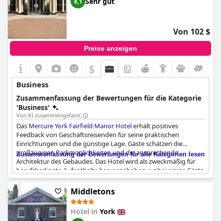
Sehr gut
8,1
die einen dedizierten Arbeitsbereich benötigen. Die
klimatisierten Zimmer des Hotels bieten zusätzlichen Komfort
für längere Aufenthalte und Arbeitssitzungen.
Von 102 $
Einige wenige Bewertungen erwähnten Herausforderungen wie
Preise anzeigen
unzuverlässige Heizung, Lärmprobleme und gelegentliche
Probleme mit der WLAN-Verbindung. Trotz dieser kleineren
$
Rückschläge ist der Gesamteindruck positiv, und viele Gäste
äußerten ihre Bereitschaft, das Hotel Indigo York für
Business
Geschäftsreisende zu empfehlen, die einen angenehmen und
gut ausgestatteten Aufenthalt suchen.
Zusammenfassung der Bewertungen für die Kategorie
'Business'
Von KI zusammengefasst
Das
Mercure York Fairfield Manor Hotel
erhält positives
Feedback von Geschäftsreisenden für seine praktischen
Einrichtungen und die günstige Lage. Gäste schätzen die
großzügigen Parkmöglichkeiten und die ansprechende
Zusammenfassung der Bewertungen für alle Kategorien lesen
Architektur des Gebäudes. Das Hotel wird als zweckmäßig für
berufsbedingte Aufenthalte hervorgehoben, wobei einige Gäste
aufgrund der Nähe zu ihrem Arbeitsplatz regelmäßig dort
übernachten.
Middletons
Geschäftsausstattung wie Tagungsräume und Bereiche zur
Hotel in
York
Entspannung werden als vorteilhaft für die berufliche Nutzung