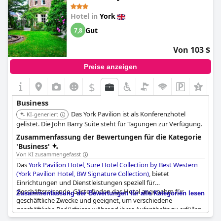
Pavilion Hotel, BW Signature
Hotel in
York
Collection)
Gut
7,8
Von 103 $
Preise anzeigen
$
Business
Das York Pavilion ist als Konferenzhotel
KI-generiert
gelistet. Die John Barry Suite steht für Tagungen zur Verfügung.
Zusammenfassung der Bewertungen für die Kategorie
'Business'
Von KI zusammengefasst
Das
York Pavilion Hotel, Sure Hotel Collection by Best Western
(York Pavilion Hotel, BW Signature Collection)
, bietet
Einrichtungen und Dienstleistungen speziell für
Geschäftsreisende. Gäste finden das Hotel angenehm für
Zusammenfassung der Bewertungen für alle Kategorien lesen
geschäftliche Zwecke und geeignet, um verschiedene
geschäftliche Bedürfnisse während ihres Aufenthalts zu erfüllen.
Die Lage erweist sich als günstig für den Zugang zur Stadt und