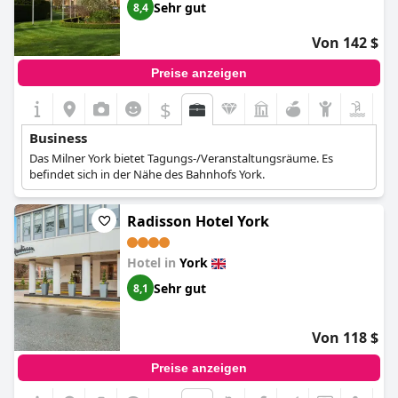
Sehr gut
8,4
Von 142 $
Preise anzeigen
$
Business
Das Milner York bietet Tagungs-/Veranstaltungsräume. Es
befindet sich in der Nähe des Bahnhofs York.
Radisson Hotel York
Hotel in
York
Sehr gut
8,1
Von 118 $
Preise anzeigen