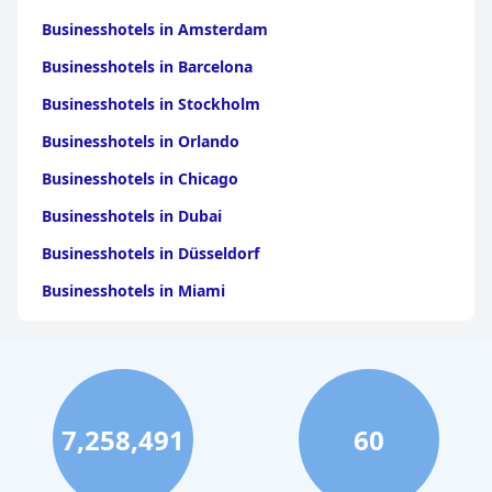
Freizeit während ihres Aufenthalts suchen.
Businesshotels in Amsterdam
Businesshotels in Barcelona
Businesshotels in Stockholm
Businesshotels in Orlando
Businesshotels in Chicago
Businesshotels in Dubai
Businesshotels in Düsseldorf
Businesshotels in Miami
Businesshotels in Seattle
Businesshotels in York
Businesshotels in Dallas
7,258,491
60
Businesshotels in Antalya
Businesshotels in Deutschland