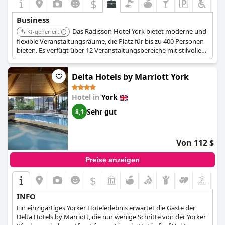
$
Business
Das Radisson Hotel York bietet moderne und
KI-generiert
flexible Veranstaltungsräume, die Platz für bis zu 400 Personen
bieten. Es verfügt über 12 Veranstaltungsbereiche mit stilvollem
Design und modernen Annehmlichkeiten. Das Hotel bietet
Breakout-Räume, individuelle Klimatisierung, einstellbare
Delta Hotels by Marriott York
Beleuchtung, audiovisuelle Technologie und Catering-Dienste.
Hotel in
York
Sehr gut
8,1
Von 112 $
Preise anzeigen
$
INFO
Ein einzigartiges Yorker Hotelerlebnis erwartet die Gäste der
Delta Hotels by Marriott, die nur wenige Schritte von der Yorker