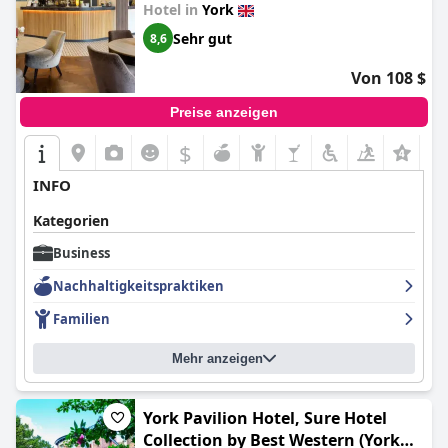
Hotel in
York
die allgemeine Funktionalität und Bequemlichkeit für
geschäftliche Aktivitäten
Middletons
zu einer günstigen Wahl
Sehr gut
8,6
für vielbeschäftigte Berufstätige.
Von 108 $
Preise anzeigen
$
+2
INFO
Kategorien
Business
Nachhaltigkeitspraktiken
Familien
Mehr anzeigen
York Pavilion Hotel, Sure Hotel
Collection by Best Western (York