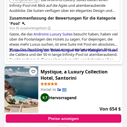
Infinity-Pool mit Blick auf die Ägäis und atemberaubende
Ausblicke. Die Suiten verfügen über ein elegantes Design und
luxuriöse Annehmlichkeiten, die ein unvergessliches Erlebnis am
Zusammenfassung der Bewertungen für die Kategorie
Pool gewährleisten.
'Pool'
Von KI zusammengefasst
Gäste, die das
Andronis Luxury Suites
besucht haben, haben viel
über die Poolanlagen des Hotels zu sagen. Für diejenigen, die
etwas mehr Luxus suchen, ist eine Suite mit Pool ein absolutes
Muss. Das Tauchbecken bietet einen atemberaubenden Blick auf
Zusammenfassung der Bewertungen für alle Kategorien lesen
die Caldera und der 50 m lange Infinity-Pool ist atemberaubend.
Es gibt mehrere Außenpools zur Auswahl, von beheizten über
private bis hin zu Infinity-Pools. Die privaten Pools sind
besonders beeindruckend und auch der Gemeinschaftspool ist
Mystique, a Luxury Collection
wunderschön. Die Gäste sollten jedoch wissen, dass der Pool um
Hotel, Santorini
18 Uhr geschlossen wird. Alles in allem bietet das
Andronis
Luxury Suites
viele fantastische Pools, die die Gäste genießen
Hotel in
Ia
können.
Hervorragend
9,7
Von 654 $
Preise anzeigen