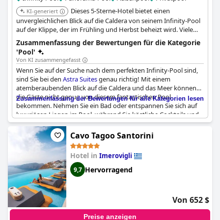
Dieses 5-Sterne-Hotel bietet einen
KI-generiert
unvergleichlichen Blick auf die Caldera von seinem Infinity-Pool
auf der Klippe, der im Frühling und Herbst beheizt wird. Viele
Suiten bieten Whirlpools im Freien oder private Pools. Das Hotel
Zusammenfassung der Bewertungen für die Kategorie
verfügt auch über ein fantastisches Restaurant, das moderne
'Pool'
Versionen traditioneller Rezepte anbietet.
Von KI zusammengefasst
Wenn Sie auf der Suche nach dem perfekten Infinity-Pool sind,
sind Sie bei den
Astra Suites
genau richtig! Mit einem
atemberaubenden Blick auf die Caldera und das Meer können
die Gäste nicht genug von diesem fantastischen Pool
Zusammenfassung der Bewertungen für alle Kategorien lesen
bekommen. Nehmen Sie ein Bad oder entspannen Sie sich auf
luxuriösen Liegen im Pool, während Sie köstliche Cocktails und
Snacks von der Poolbar genießen. Es ist der perfekte Ort, um
den Sonnenuntergang zu beobachten und die Aussicht zu
Cavo Tagoo Santorini
genießen. Sogar Frühstück und Abendessen werden am Pool
serviert, was das 5-Sterne-Erlebnis noch verstärkt. Einige Gäste
Hotel in
Imerovigli
bemängeln zwar, dass der Pool etwas klein oder kalt ist, aber die
fantastische Aussicht und der freundliche Barkeeper machen
Hervorragend
9,7
das mehr als wett. Sie werden sich hier wie im Paradies fühlen!
Von 652 $
Preise anzeigen