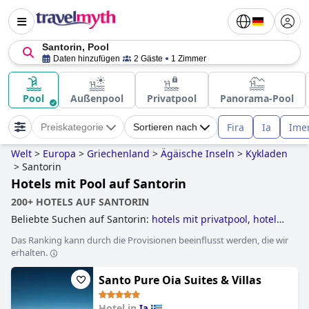
Santorin, Pool
Daten hinzufügen
2 Gäste
1 Zimmer
Pool
Außenpool
Privatpool
Panorama-Pool
Fira
Ia
Imer
Preiskategorie
Sortieren nach
Welt
>
Europa
>
Griechenland
>
Ägäische Inseln
>
Kykladen
>
Santorin
Hotels mit Pool auf Santorin
200+ HOTELS AUF SANTORIN
Beliebte Suchen auf Santorin:
hotels mit privatpool
,
hotels
für flitterwochen
,
hotels mit infinity-pool
,
hotels im
Das Ranking kann durch die Provisionen beeinflusst werden, die wir
boutique-stil
,
hotels mit pool
,
hotels mit all inclusive
erhalten.
angeboten
,
erwachsenenhotels
,
luxushotels
,
5-sterne-
hotels
,
hotels direkt am strand
,
familienhotels
,
4-sterne-
Santo Pure Oia Suites & Villas
hotels
and
günstige hotels
.
Hotel in
Ia