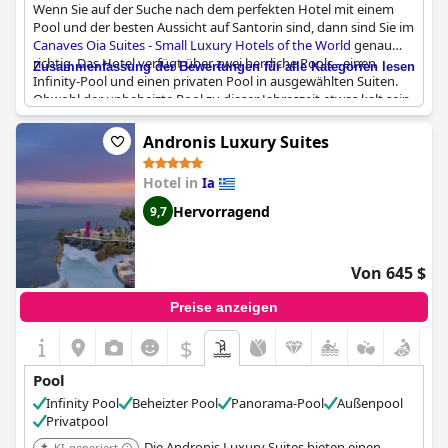
Wenn Sie auf der Suche nach dem perfekten Hotel mit einem
Pool und der besten Aussicht auf Santorin sind, dann sind Sie im
Canaves Oia Suites - Small Luxury Hotels of the World
genau
richtig. Das Hotel verfügt über zwei herrliche Pools - einen
Zusammenfassung der Bewertungen für alle Kategorien lesen
Infinity-Pool und einen privaten Pool in ausgewählten Suiten.
Obwohl der unbeheizte Pool zu dieser Jahreszeit etwas kalt sein
könnte, lieben die Gäste den schönen Poolbereich und die
Sonnenliegen. Der Infinity-Pool ist besonders Instagram-
Andronis Luxury Suites
tauglich und wurde als einer der schönsten der Insel bezeichnet.
Einige Bewertungen erwähnen die private Terrasse mit einem
Hotel in
Ia
fantastischen Infinity-Pool, während andere die zwei
Swimmingpools schätzen, die allen Gästen zur Verfügung
Hervorragend
9,7
stehen. Ob Sie nun die Aussicht genießen oder ein Bad nehmen,
die sauberen und angenehmen Pools im
Canaves Oia Suites -
Small Luxury Hotels of the World
sollten Sie sich nicht entgehen
Von 645 $
lassen.
Preise anzeigen
$
Pool
Infinity Pool
Beheizter Pool
Panorama-Pool
Außenpool
Privatpool
Die Andronis Luxury Suites bieten einen
KI-generiert