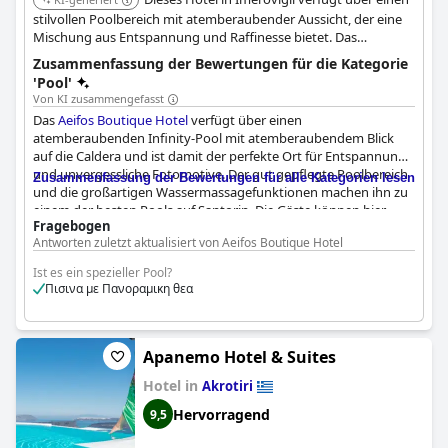
stilvollen Poolbereich mit atemberaubender Aussicht, der eine
Mischung aus Entspannung und Raffinesse bietet. Das
Boutique-Ambiente sorgt für persönlichen Service und Liebe
Zusammenfassung der Bewertungen für die Kategorie
zum Detail.
'Pool'
Von KI zusammengefasst
Das
Aeifos Boutique Hotel
verfügt über einen
atemberaubenden Infinity-Pool mit atemberaubendem Blick
auf die Caldera und ist damit der perfekte Ort für Entspannung
und unvergessliche Fotomotive. Der gut gepflegte Poolbereich
Zusammenfassung der Bewertungen für alle Kategorien lesen
und die großartigen Wassermassagefunktionen machen ihn zu
einem der besten Pools auf Santorin. Die Gäste können hier
Fragebogen
faulenzen und Getränke genießen, während sie die Aussicht
Antworten zuletzt aktualisiert von Aeifos Boutique Hotel
genießen, auch wenn die Preise etwas hoch sind. Der Pool
wurde von Gästen, die sein einzigartiges und schönes Design
Ist es ein spezieller Pool?
schätzen, als "wunderschön", "unglaublich" und "spektakulär"
Πισινα με Πανοραμικη θεα
beschrieben. Trotz der fehlenden Landschaftsgestaltung stiehlt
der Infinity-Pool mit seiner Größe und beeindruckenden Lage
die Show. Einige meinen, dass mehr Privatsphäre zwischen den
Whirlpools wünschenswert wäre, aber insgesamt ist der Pool ein
Apanemo Hotel & Suites
Highlight des Hotels.
Hotel in
Akrotiri
Hervorragend
9,5