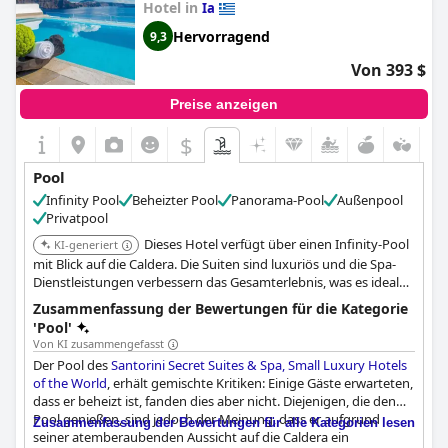
sollte. Nichtsdestotrotz ist das Erlebnis am Pool, vor allem bei
Hotel in
Ia
einem Drink während des Sonnenuntergangs, ein Muss, wenn
Hervorragend
9,3
man das Hotel besucht. Alles in allem ist ein Aufenthalt im
Cavo
Tagoo Santorini
eine unglaubliche Erfahrung, von der Sie noch
Von 393 $
nach Ihrer Abreise träumen werden.
Preise anzeigen
$
Pool
Infinity Pool
Beheizter Pool
Panorama-Pool
Außenpool
Privatpool
Dieses Hotel verfügt über einen Infinity-Pool
KI-generiert
mit Blick auf die Caldera. Die Suiten sind luxuriös und die Spa-
Dienstleistungen verbessern das Gesamterlebnis, was es ideal
zur Entspannung macht.
Zusammenfassung der Bewertungen für die Kategorie
'Pool'
Von KI zusammengefasst
Der Pool des
Santorini Secret Suites & Spa, Small Luxury Hotels
of the World
, erhält gemischte Kritiken: Einige Gäste erwarteten,
dass er beheizt ist, fanden dies aber nicht. Diejenigen, die den
Pool genießen, sind jedoch der Meinung, dass er aufgrund
Zusammenfassung der Bewertungen für alle Kategorien lesen
seiner atemberaubenden Aussicht auf die Caldera ein