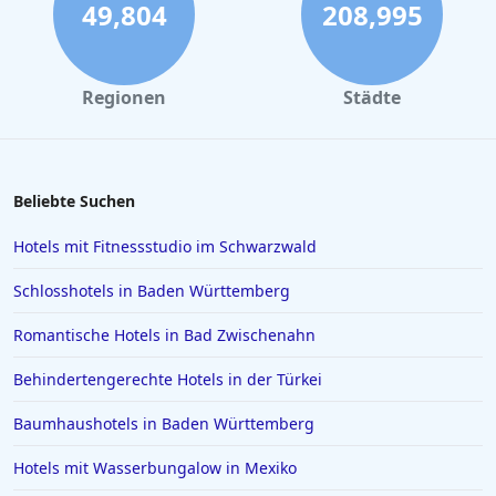
Hotels mit Pool in Köln
49,804
208,995
Hotels mit Pool in Palma de Mallorca
Hotels mit Pool in der Sächsischen Schweiz
Regionen
Städte
Hotels mit Pool in Timmendorfer Strand
Hotels mit Pool in Zell am See
Hotels mit Pool in Burg
Beliebte Suchen
Hotels mit Pool in der Schweiz
Hotels mit Fitnessstudio im Schwarzwald
Hotels mit Pool in Mailand
Schlosshotels in Baden Württemberg
Hotels mit Pool in Würzburg
Romantische Hotels in Bad Zwischenahn
Hotels mit Pool in Riva del Garda
Behindertengerechte Hotels in der Türkei
Hotels mit Pool in Velden am Wörthersee
Baumhaushotels in Baden Württemberg
Hotels mit Wasserbungalow in Mexiko