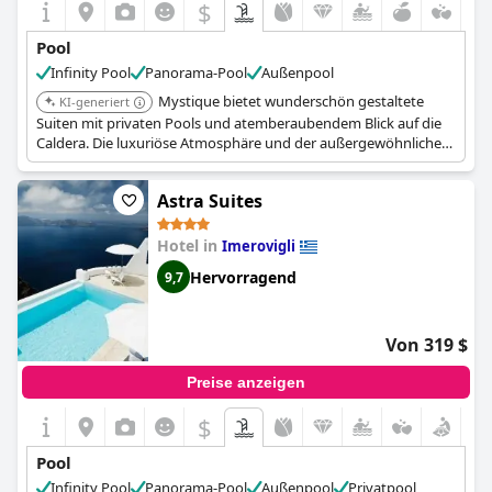
$
Pool
Infinity Pool
Panorama-Pool
Außenpool
Mystique bietet wunderschön gestaltete
KI-generiert
Suiten mit privaten Pools und atemberaubendem Blick auf die
Caldera. Die luxuriöse Atmosphäre und der außergewöhnliche
Service des Hotels machen es zu einer Top-Wahl für einen
entspannenden Urlaub.
Astra Suites
Hotel in
Imerovigli
Hervorragend
9,7
Von 319 $
Preise anzeigen
$
Pool
Infinity Pool
Panorama-Pool
Außenpool
Privatpool