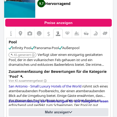
Hervorragend
9,7
Preise anzeigen
$
Pool
Infinity Pool
Panorama-Pool
Außenpool
Verfügt über einen einzigartig gestalteten
KI-generiert
Pool, der in den vulkanischen Fels gehauen ist und ein
dramatisches und exklusives Badeerlebnis bietet. Die intime
Atmosphäre und der außergewöhnliche Service des Hotels
Zusammenfassung der Bewertungen für die Kategorie
erhöhen seine Attraktivität.
'Pool'
Von KI zusammengefasst
San Antonio - Small Luxury Hotels of the World
rühmt sich eines
atemberaubenden Poolbereichs, der einen atemberaubenden
Blick auf die Umgebung bietet. Einige Gäste erwähnten, dass
das Wasser des Pools kalt sein kann, aber andere fanden es
Zusammenfassung der Bewertungen für alle Kategorien lesen
erfrischend und perfekt zum Schwimmen. Der Pool ist gut
gepflegt, sauber und einladend und fügt sich mit seinem
Mehr anzeigen
Fragebogen
Infinity-Design perfekt in die malerische Landschaft ein.