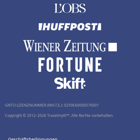
GNTO LIZENZNUMMER (MH.T.E.): 0259Ε60000576001
Copyright © 2012–2026 Travelmyth™. Alle Rechte vorbehalten.
Geschäftsbedingungen