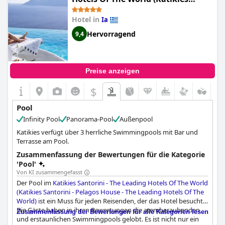
Santorini - Pelagos House - The
Hotel in
Ia
Leading Hotels Of The World)
Hervorragend
9,4
Preise anzeigen
$
Pool
Infinity Pool
Panorama-Pool
Außenpool
Katikies verfügt über 3 herrliche Swimmingpools mit Bar und
Terrasse am Pool.
Zusammenfassung der Bewertungen für die Kategorie
'Pool'
Von KI zusammengefasst
Der Pool im
Katikies Santorini - The Leading Hotels Of The World
(Katikies Santorini - Pelagos House - The Leading Hotels Of The
World)
ist ein Muss für jeden Reisenden, der das Hotel besucht.
Die Gäste haben in ihren Bewertungen die atemberaubenden
Zusammenfassung der Bewertungen für alle Kategorien lesen
und erstaunlichen Swimmingpools gelobt. Es ist nicht nur ein