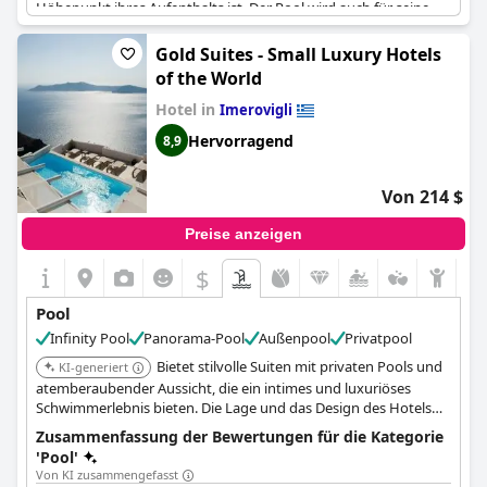
Höhepunkt ihres Aufenthalts ist. Der Pool wird auch für seine
Wärme gelobt, die ihn auch bei kühlerem Wetter zu einem
angenehmen Ort zum Entspannen macht. Die Gäste empfehlen,
Gold Suites - Small Luxury Hotels
im Black Rock Restaurant zu speisen, das eine Vielzahl von
of the World
köstlichen Gerichten anbietet. Der einzige Nachteil ist, dass es
am Pool keine Sonnenschirme gibt, so dass die Gäste auf direkte
Hotel in
Imerovigli
Sonneneinstrahlung vorbereitet sein sollten. Trotz einiger
Hervorragend
8,9
kleinerer Probleme wird der Pool im Allgemeinen gut bewertet
und trägt zu dem luxuriösen Gesamterlebnis eines Aufenthalts
in diesem Hotel bei.
Von 214 $
Preise anzeigen
$
Pool
Infinity Pool
Panorama-Pool
Außenpool
Privatpool
Bietet stilvolle Suiten mit privaten Pools und
KI-generiert
atemberaubender Aussicht, die ein intimes und luxuriöses
Schwimmerlebnis bieten. Die Lage und das Design des Hotels
schaffen eine unvergessliche Poollandschaft.
Zusammenfassung der Bewertungen für die Kategorie
'Pool'
Von KI zusammengefasst