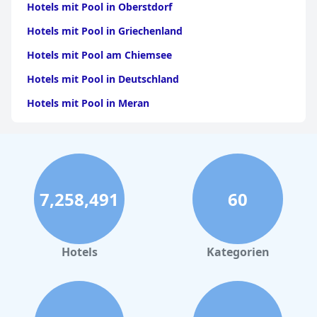
Hotels mit Pool in Oberstdorf
Hotels mit Pool in Griechenland
Hotels mit Pool am Chiemsee
Hotels mit Pool in Deutschland
Hotels mit Pool in Meran
Hotels mit Pool im Schwarzwald
Hotels mit Pool in München
Hotels mit Pool in Prag
7,258,491
60
Hotels mit Pool in Malcesine
Hotels mit Pool in Schenna
Hotels mit Pool in Berchtesgaden
Hotels
Kategorien
Hotels mit Pool im Harz
Hotels mit Pool in Heidelberg