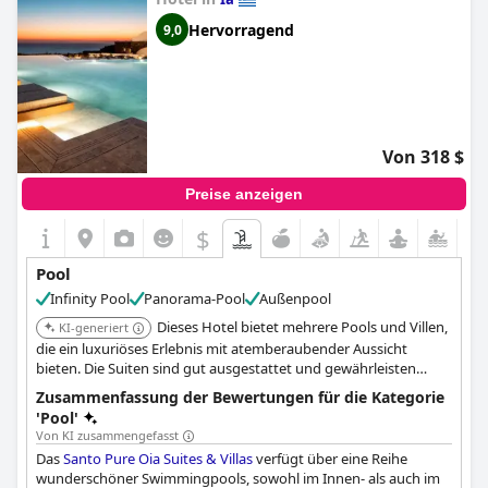
Hervorragend
9,0
Von 318 $
Preise anzeigen
$
Pool
Infinity Pool
Panorama-Pool
Außenpool
Dieses Hotel bietet mehrere Pools und Villen,
KI-generiert
die ein luxuriöses Erlebnis mit atemberaubender Aussicht
bieten. Die Suiten sind gut ausgestattet und gewährleisten
einen komfortablen und entspannenden Aufenthalt am Pool.
Zusammenfassung der Bewertungen für die Kategorie
'Pool'
Von KI zusammengefasst
Das
Santo Pure Oia Suites & Villas
verfügt über eine Reihe
wunderschöner Swimmingpools, sowohl im Innen- als auch im