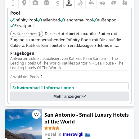
$
Pool
Infinity Pool
Hallenbad
Panorama-Pool
Außenpool
Privatpool
Dieses Hotel bietet luxuriöse Suiten mit
KI-generiert
Zugang zu atemberaubenden Infinity-Pools mit Blick auf die
Caldera. Katikies Kirini bietet ein erstklassiges Erlebnis mit
außergewöhnlichem Service und erstklassigen
Fragebogen
Pooleinrichtungen.
Antworten zuletzt aktualisiert von Katikies Kirini Santorini - The
Leading Hotels Of The World (Katikies Santorini - Gea House - The
Leading Hotels Of The World)
Anzahl der Pools
2
Schwimmbad 1 Informationen
Mehr anzeigen
Standort des Pools:
Außenpool
Ist es ein spezieller Pool?
Infinity-Pool
San Antonio - Small Luxury Hotels
of the World
Hotel in
Imerovigli