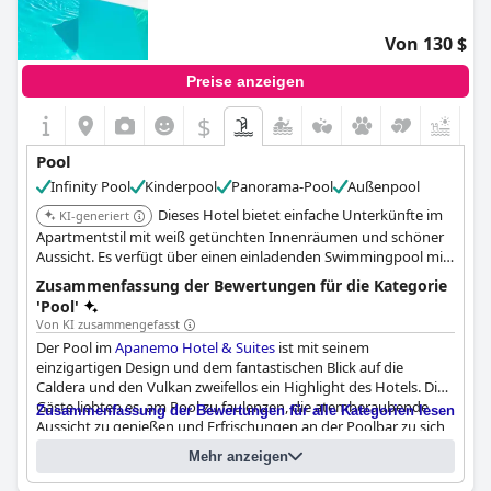
Von 130 $
Preise anzeigen
$
Pool
Infinity Pool
Kinderpool
Panorama-Pool
Außenpool
Dieses Hotel bietet einfache Unterkünfte im
KI-generiert
Apartmentstil mit weiß getünchten Innenräumen und schöner
Aussicht. Es verfügt über einen einladenden Swimmingpool mit
einem speziellen Kinderbereich, was es zu einer entspannten
Zusammenfassung der Bewertungen für die Kategorie
Wahl für Familien macht.
'Pool'
Von KI zusammengefasst
Der Pool im
Apanemo Hotel & Suites
ist mit seinem
einzigartigen Design und dem fantastischen Blick auf die
Caldera und den Vulkan zweifellos ein Highlight des Hotels. Die
Gäste liebten es, am Pool zu faulenzen, die atemberaubende
Zusammenfassung der Bewertungen für alle Kategorien lesen
Aussicht zu genießen und Erfrischungen an der Poolbar zu sich
zu nehmen. Obwohl einige den Pool manchmal als etwas kühl
Mehr anzeigen
Fragebogen
empfanden, war er tief genug, um sich an einem heißen Tag
Antworten zuletzt aktualisiert von Apanemo Hotel & Suites
abzukühlen. Der Poolbereich selbst war wunderschön, mit