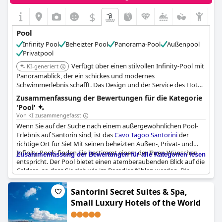
$
Pool
Infinity Pool
Beheizter Pool
Panorama-Pool
Außenpool
Privatpool
Verfügt über einen stilvollen Infinity-Pool mit
KI-generiert
Panoramablick, der ein schickes und modernes
Schwimmerlebnis schafft. Das Design und der Service des Hotels
verbessern die gesamte Pool-Atmosphäre.
Zusammenfassung der Bewertungen für die Kategorie
'Pool'
Von KI zusammengefasst
Wenn Sie auf der Suche nach einem außergewöhnlichen Pool-
Erlebnis auf Santorin sind, ist das
Cavo Tagoo Santorini
der
richtige Ort für Sie! Mit seinen beheizten Außen-, Privat- und
Infinity-Pools finden Sie bestimmt einen, der Ihren Wünschen
Zusammenfassung der Bewertungen für alle Kategorien lesen
entspricht. Der Pool bietet einen atemberaubenden Blick auf die
Caldera, so dass Sie sich wie im Paradies fühlen werden. Die
musikalische Atmosphäre verleiht der Entspannung am Pool
eine zusätzliche Note. Der Service am Pool ist ebenfalls
Santorini Secret Suites & Spa,
lobenswert und die Betten sind sehr bequem. Einige Gäste
Small Luxury Hotels of the World
empfanden den Pool jedoch als überfüllt und laut, und einige
schlagen vor, dass mehr Schatten zur Verfügung gestellt werden