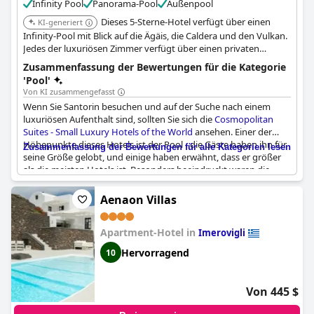
Infinity Pool
Panorama-Pool
Außenpool
Dieses 5-Sterne-Hotel verfügt über einen
KI-generiert
Infinity-Pool mit Blick auf die Ägäis, die Caldera und den Vulkan.
Jedes der luxuriösen Zimmer verfügt über einen privaten
Whirlpool und einen Balkon mit freiem Meerblick.
Zusammenfassung der Bewertungen für die Kategorie
'Pool'
Von KI zusammengefasst
Wenn Sie Santorin besuchen und auf der Suche nach einem
luxuriösen Aufenthalt sind, sollten Sie sich die
Cosmopolitan
Suites - Small Luxury Hotels of the World
ansehen. Einer der
Höhepunkte dieses Hotels ist der Pool - die Gäste haben ihn für
Zusammenfassung der Bewertungen für alle Kategorien lesen
seine Größe gelobt, und einige haben erwähnt, dass er größer
als die meisten Hotels ist. Besonders beeindruckt waren die
Gäste von der atemberaubenden Aussicht vom Pool, der einen
Blick auf das Meer und die Caldera bietet. Einige Gäste haben
Aenaon Villas
den Infinity-Pool sogar als "einfach nicht von dieser Welt" und
"außergewöhnlich" bezeichnet. Das Hotelpersonal wurde als
Apartment-Hotel in
sehr hilfsbereit beschrieben und trug zur entspannten
Imerovigli
Atmosphäre des Poolbereichs bei. Einige Gäste haben
Hervorragend
10
vorgeschlagen, dass der Pool länger als bis 20 Uhr geöffnet
bleiben könnte. Während ein Gast erwähnte, dass der Pool
kleiner sei, als er bei der Buchung aufgrund der Bilder erwartet
Von 445 $
hatte, haben die meisten Gäste nur Positives über den schönen
Pool mit seinem Panoramablick zu sagen.