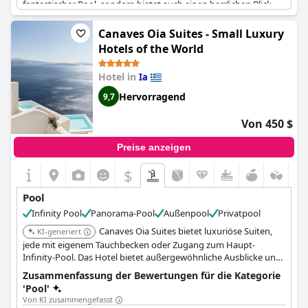
fantastischer Pool, sondern bietet auch einen herrlichen Blick
auf die Stadt. Der schöne Poolbereich ist gut gepflegt und für
seine Sauberkeit bekannt. Der Infinity-Pool ist gigantisch groß
Canaves Oia Suites - Small Luxury
und befindet sich am oberen Pool, was für diejenigen, die einen
Hotels of the World
ruhigeren Platz suchen, ideal ist. An manchen Tagen kann es
jedoch sehr voll werden und die Liegestühle können knapp
Hotel in
Ia
werden. Darüber hinaus gibt es 2 Overloopzwembaden für die
Gäste zu genießen. Schließlich haben einige Gäste den Live-DJ
Hervorragend
9,7
gelobt, der für die perfekte Atmosphäre sorgt, um bei der
schönen Aussicht vom Pool zu entspannen.
Von 450 $
Preise anzeigen
$
Pool
Infinity Pool
Panorama-Pool
Außenpool
Privatpool
Canaves Oia Suites bietet luxuriöse Suiten,
KI-generiert
jede mit eigenem Tauchbecken oder Zugang zum Haupt-
Infinity-Pool. Das Hotel bietet außergewöhnliche Ausblicke und
erstklassige Annehmlichkeiten für einen unvergesslichen
Zusammenfassung der Bewertungen für die Kategorie
Aufenthalt.
'Pool'
Von KI zusammengefasst