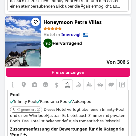
das sich bis zu seinem Infinity-Pool erstreckt und den Gästen
einen atemberaubenden Blick über die Ägäis ermöglicht. Es
bietet ein unvergessliches Erlebnis mit spektakulären
Sonnenuntergängen. Das Hotel verfügt über außergewöhnliche
Honeymoon Petra Villas
Speisemöglichkeiten.
Hotel in
Imerovigli
Hervorragend
9,6
Von 306 $
Preise anzeigen
$
Pool
Infinity Pool
Panorama-Pool
Außenpool
Dieses Hotel verfügt über einen Infinity-Pool
KI-generiert
und einen Whirlpool/Jacuzzi. Es bietet auch Zimmer mit privaten
Pools. Das Hotel ist bekannt dafür, ein romantisches Reiseziel
mit Ruhe und endlosen Bildern natürlicher Schönheit zu bieten.
Zusammenfassung der Bewertungen für die Kategorie
'Pool'