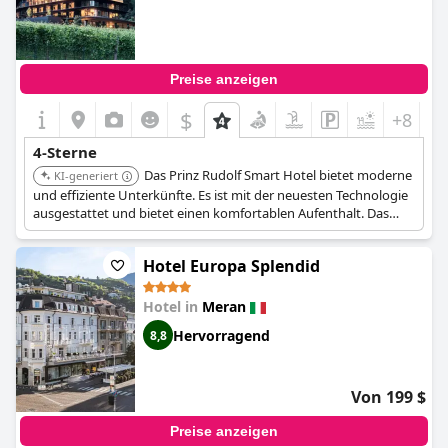
Preise anzeigen
$
+8
4-Sterne
Das Prinz Rudolf Smart Hotel bietet moderne
KI-generiert
und effiziente Unterkünfte. Es ist mit der neuesten Technologie
ausgestattet und bietet einen komfortablen Aufenthalt. Das
Hotel ist ideal für technikaffine Reisende, die Bequemlichkeit
und Innovation suchen.
Hotel Europa Splendid
Hotel in
Meran
Hervorragend
8,8
Von 199 $
Preise anzeigen