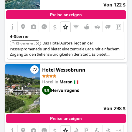
Von 122 $
Preise anzeigen
$
+6
4-Sterne
Das Hotel Aurora liegt an der
KI-generiert
Passerpromenade und bietet eine zentrale Lage mit einfachem
Zugang zu den Sehenswürdigkeiten der Stadt. Es bietet
komfortable Unterkünfte und eine angenehme Atmosphäre.
Das Hotel ist ideal für Gäste, die im Herzen von Meran sein
Hotel Wessobrunn
möchten.
Hotel in
Meran
Hervorragend
8,8
Von 298 $
Preise anzeigen
$
+8