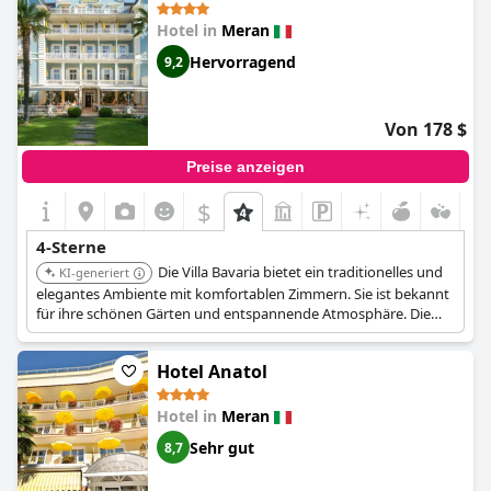
empfehlen es als erstklassiges Ziel für einen luxuriösen und
Hotel in
Meran
entspannenden Urlaub.
Hervorragend
9,2
Von 178 $
Preise anzeigen
$
4-Sterne
Die Villa Bavaria bietet ein traditionelles und
KI-generiert
elegantes Ambiente mit komfortablen Zimmern. Sie ist bekannt
für ihre schönen Gärten und entspannende Atmosphäre. Die
Villa bietet eine Mischung aus klassischem Charme und
modernem Komfort.
Hotel Anatol
Hotel in
Meran
Sehr gut
8,7