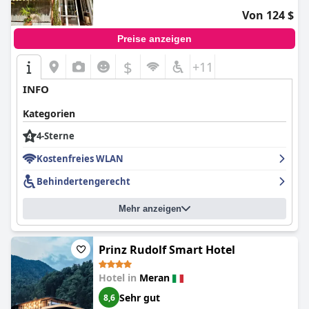
Von 124 $
Preise anzeigen
$
+11
INFO
Kategorien
4-Sterne
Kostenfreies WLAN
Behindertengerecht
Mehr anzeigen
Prinz Rudolf Smart Hotel
Hotel in
Meran
Sehr gut
8,6