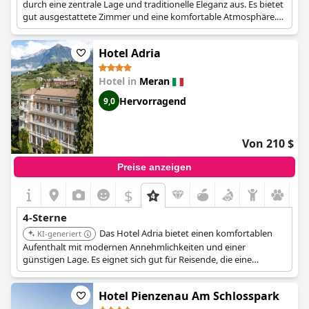
durch eine zentrale Lage und traditionelle Eleganz aus. Es bietet
gut ausgestattete Zimmer und eine komfortable Atmosphäre.
Das Hotel eignet sich für Gäste, die die historischen Stätten und
kulturellen Attraktionen der Stadt erkunden möchten.
Hotel Adria
Hotel in
Meran
Hervorragend
9,0
Von 210 $
Preise anzeigen
$
4-Sterne
Das Hotel Adria bietet einen komfortablen
KI-generiert
Aufenthalt mit modernen Annehmlichkeiten und einer
günstigen Lage. Es eignet sich gut für Reisende, die eine
entspannende Basis zur Erkundung der Stadt suchen. Das Hotel
verbindet Zugänglichkeit mit einer einladenden Atmosphäre.
Hotel Pienzenau Am Schlosspark