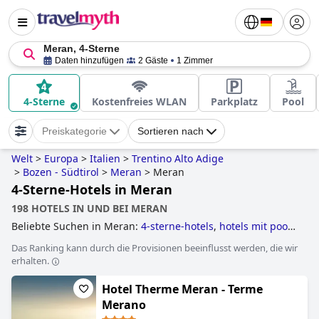
Meran, 4-Sterne
Daten hinzufügen
2 Gäste
1 Zimmer
4-Sterne
Kostenfreies WLAN
Parkplatz
Pool
Preiskategorie
Sortieren nach
Welt
>
Europa
>
Italien
>
Trentino Alto Adige
>
Bozen - Südtirol
>
Meran
>
Meran
4-Sterne-Hotels in Meran
198 HOTELS IN UND BEI MERAN
Beliebte Suchen in Meran:
4-sterne-hotels
,
hotels mit pool
,
hotels mit infinity-pool
,
3-sterne-hotels
,
kleine hotels
,
Das Ranking kann durch die Provisionen beeinflusst werden, die wir
hotels mit hallenbad
,
yoga hotels
,
familienhotels
,
erhalten.
golfhotels
,
hundefreundliche hotels
and
wellnesshotels
.
Hotel Therme Meran - Terme
Merano