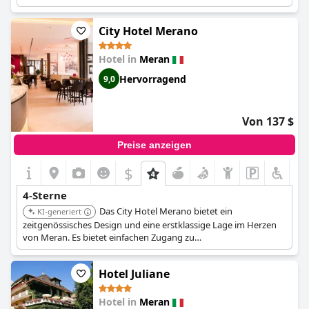
verbessern das Gästeerlebnis.
City Hotel Merano
Hotel in
Meran
Hervorragend
9,0
Von 137 $
Preise anzeigen
$
4-Sterne
Das City Hotel Merano bietet ein
KI-generiert
zeitgenössisches Design und eine erstklassige Lage im Herzen
von Meran. Es bietet einfachen Zugang zu
Einkaufsmöglichkeiten, Restaurants und kulturellen
Einrichtungen. Das Hotel ist ideal für Gäste, die ein modernes
Hotel Juliane
und bequemes Stadterlebnis suchen.
Hotel in
Meran