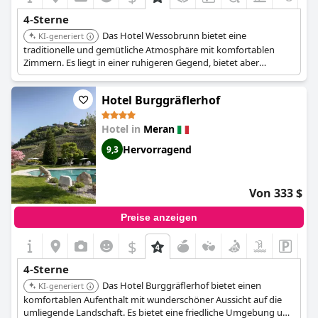
4-Sterne
Das Hotel Wessobrunn bietet eine
KI-generiert
traditionelle und gemütliche Atmosphäre mit komfortablen
Zimmern. Es liegt in einer ruhigeren Gegend, bietet aber
dennoch einfachen Zugang zum Stadtzentrum. Das Hotel
eignet sich für Gäste, die ein entspannendes und authentisches
Hotel Burggräflerhof
Erlebnis suchen.
Hotel in
Meran
Hervorragend
9,3
Von 333 $
Preise anzeigen
$
4-Sterne
Das Hotel Burggräflerhof bietet einen
KI-generiert
komfortablen Aufenthalt mit wunderschöner Aussicht auf die
umliegende Landschaft. Es bietet eine friedliche Umgebung und