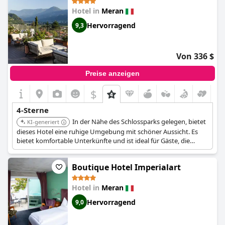
Hotel in
Meran
Hervorragend
9,3
Von 336 $
Preise anzeigen
$
4-Sterne
In der Nähe des Schlossparks gelegen, bietet
KI-generiert
dieses Hotel eine ruhige Umgebung mit schöner Aussicht. Es
bietet komfortable Unterkünfte und ist ideal für Gäste, die
Natur und Ruhe schätzen. Das Hotel verbindet eine günstige
Lage mit einer friedlichen Umgebung.
Boutique Hotel Imperialart
Hotel in
Meran
Hervorragend
9,0