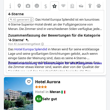
$
4-Sterne
Das Hotel Europa Splendid ist ein luxuriöses
KI-generiert
4-Sterne-Superior-Hotel direkt an der Fußgängerzone von
Meran. Die Zimmer sind in verschiedenen Stilen verfügbar, jedes
mit schallisolierten Fenstern und kostenlosem WLAN, einer
Zusammenfassung der Bewertungen für die Kategorie
rustikalen Atmosphäre und großen, renovierten Badezimmern.
'4-Sterne'
Von KI zusammengefasst
Das
Hotel Europa Splendid
in Meran wird für seine erstklassige
Lage und seine großartigen Einrichtungen gelobt, auch wenn
einige Gäste der Meinung sind, dass es seine 4-Sterne-
Bewertung nicht erreicht. Einige Gäste bemängelten zwar, dass
Zusammenfassung der Bewertungen für alle Kategorien lesen
die Zimmer etwas kleiner sind, waren aber von der Qualität der
Einrichtung und den Annehmlichkeiten beeindruckt. Das
Restaurant und die Bar des Hotels wurden ebenfalls als
herausragende Merkmale hervorgehoben. Auch wenn einige
Hotel Aurora
Gäste der Meinung waren, dass der Service nicht dem Preis
entsprach, ist das
Hotel Europa Splendid
insgesamt eine
Hotel in
Meran
erschwingliche und sehr empfehlenswerte Option für alle, die
eine komfortable Unterkunft in bester Lage suchen.
Sehr gut
8,6