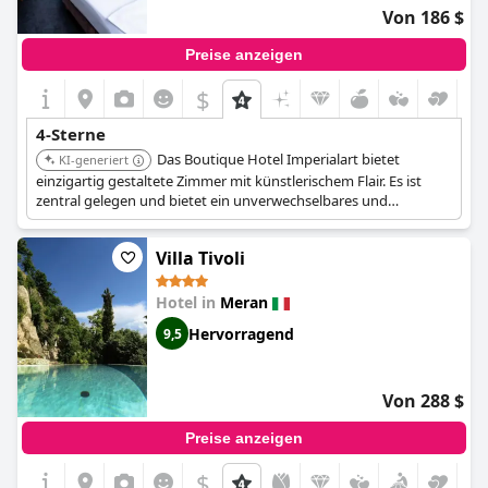
Von 186 $
Preise anzeigen
$
4-Sterne
Das Boutique Hotel Imperialart bietet
KI-generiert
einzigartig gestaltete Zimmer mit künstlerischem Flair. Es ist
zentral gelegen und bietet ein unverwechselbares und
unvergessliches Erlebnis. Das Hotel ist perfekt für Gäste, die
Kreativität und Individualität schätzen.
Villa Tivoli
Hotel in
Meran
Hervorragend
9,5
Von 288 $
Preise anzeigen
$