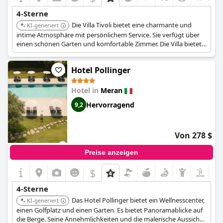
4-Sterne
Die Villa Tivoli bietet eine charmante und
KI-generiert
intime Atmosphäre mit persönlichem Service. Sie verfügt über
einen schönen Garten und komfortable Zimmer. Die Villa bietet
einen ruhigen Rückzugsort, während sie dennoch nah am
Stadtzentrum liegt.
Hotel Pollinger
Hotel in
Meran
Hervorragend
9,2
Von 278 $
Preise anzeigen
$
4-Sterne
Das Hotel Pollinger bietet ein Wellnesscenter,
KI-generiert
einen Golfplatz und einen Garten. Es bietet Panoramablicke auf
die Berge. Seine Annehmlichkeiten und die malerische Aussicht