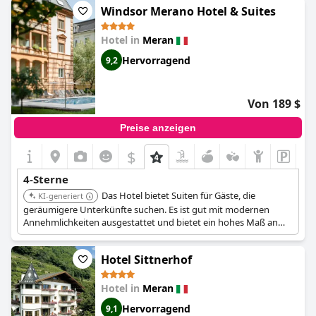
insgesamt erstklassig. Einige der Badezimmer könnten zwar
Windsor Merano Hotel & Suites
eine kleine Renovierung vertragen, aber das hat den
Gesamteindruck nicht beeinträchtigt. Lassen Sie sich von ein
Hotel in
Meran
paar negativen Kommentaren nicht abschrecken, das
Hotel
Juliane
ist definitiv einen Besuch wert!
Hervorragend
9,2
Von 189 $
Preise anzeigen
$
4-Sterne
Das Hotel bietet Suiten für Gäste, die
KI-generiert
geräumigere Unterkünfte suchen. Es ist gut mit modernen
Annehmlichkeiten ausgestattet und bietet ein hohes Maß an
Komfort. Seine Lage bietet einfachen Zugang zu den
Sehenswürdigkeiten der Stadt.
Hotel Sittnerhof
Hotel in
Meran
Hervorragend
9,1