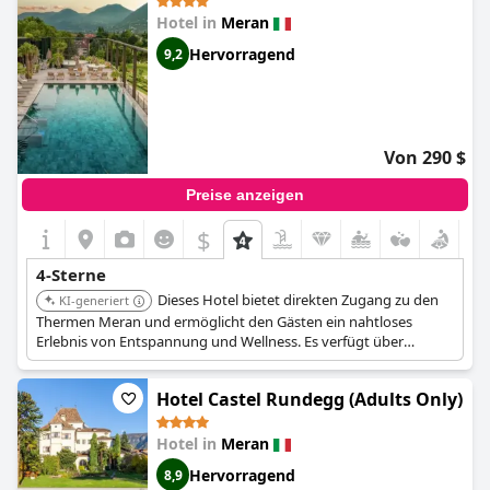
Hotel in
Meran
Hervorragend
9,2
Von 290 $
Preise anzeigen
$
4-Sterne
Dieses Hotel bietet direkten Zugang zu den
KI-generiert
Thermen Meran und ermöglicht den Gästen ein nahtloses
Erlebnis von Entspannung und Wellness. Es verfügt über
mehrere Swimmingpools, Spa-Dienstleistungen und eine
zentrale Lage, was es ideal für diejenigen macht, die Komfort
Hotel Castel Rundegg (Adults Only)
und Bequemlichkeit suchen.
Hotel in
Meran
Hervorragend
8,9