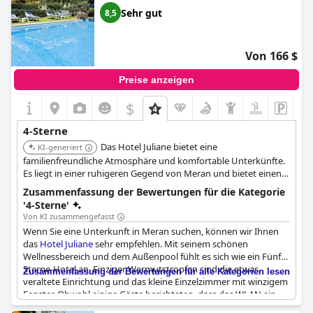
Sehr gut
8,5
Von 166 $
Preise anzeigen
$
4-Sterne
Das Hotel Juliane bietet eine
KI-generiert
familienfreundliche Atmosphäre und komfortable Unterkünfte.
Es liegt in einer ruhigeren Gegend von Meran und bietet einen
friedlichen Aufenthalt. Das Hotel ist für Gäste geeignet, die eine
Zusammenfassung der Bewertungen für die Kategorie
entspannte Umgebung abseits des belebten Stadtzentrums
'4-Sterne'
suchen.
Von KI zusammengefasst
Wenn Sie eine Unterkunft in Meran suchen, können wir Ihnen
das
Hotel Juliane
sehr empfehlen. Mit seinem schönen
Wellnessbereich und dem Außenpool fühlt es sich wie ein Fünf-
Sterne-Hotel an. Einziger Wermutstropfen sind die etwas
Zusammenfassung der Bewertungen für alle Kategorien lesen
veraltete Einrichtung und das kleine Einzelzimmer mit winzigem
Fenster. Obwohl einige Gäste berichteten, dass das WLAN ein
wenig instabil war, waren die Einrichtungen und der Service