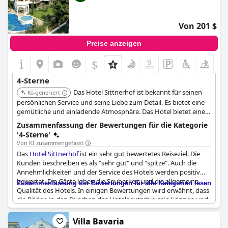
Von 201 $
Preise anzeigen
$
4-Sterne
Das Hotel Sittnerhof ist bekannt für seinen
KI-generiert
persönlichen Service und seine Liebe zum Detail. Es bietet eine
gemütliche und einladende Atmosphäre. Das Hotel bietet einen
komfortablen Aufenthalt mit einfachem Zugang zu den
Zusammenfassung der Bewertungen für die Kategorie
Hauptattraktionen der Stadt.
'4-Sterne'
Von KI zusammengefasst
Das
Hotel Sittnerhof
ist ein sehr gut bewertetes Reiseziel. Die
Kunden beschreiben es als "sehr gut" und "spitze". Auch die
Annehmlichkeiten und der Service des Hotels werden positiv
bewertet. Die Gäste loben die Sauberkeit und die allgemeine
Zusammenfassung der Bewertungen für alle Kategorien lesen
Qualität des Hotels. In einigen Bewertungen wird erwähnt, dass
die Böden in den Duschen des Hotels rutschig sein können und
daher für Senioren nicht geeignet sind und dass die Garage des
Hotels nicht ideal für größere Fahrzeuge ist. Trotz dieser kleinen
Villa Bavaria
Probleme bewerten die Besucher das
Hotel Sittnerhof
hoch und