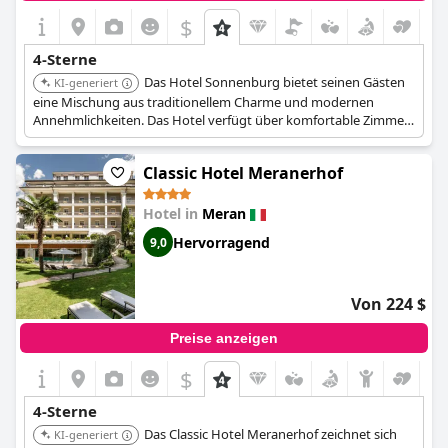
$
4-Sterne
Das Hotel Sonnenburg bietet seinen Gästen
KI-generiert
eine Mischung aus traditionellem Charme und modernen
Annehmlichkeiten. Das Hotel verfügt über komfortable Zimmer
und eine entspannte Atmosphäre. Es eignet sich für Reisende,
die einen ruhigen Rückzugsort mit bequemem Zugang zu
Classic Hotel Meranerhof
lokalen Sehenswürdigkeiten suchen.
Hotel in
Meran
Hervorragend
9,0
Von 224 $
Preise anzeigen
$
4-Sterne
Das Classic Hotel Meranerhof zeichnet sich
KI-generiert