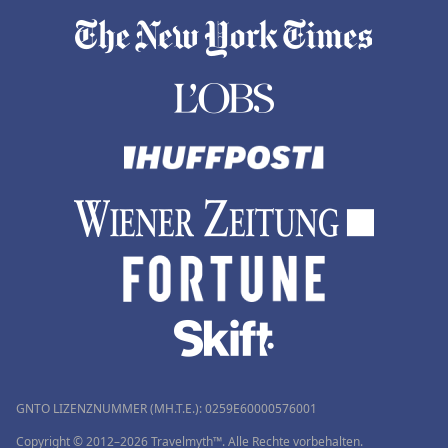
GNTO LIZENZNUMMER (MH.T.E.): 0259Ε60000576001
Copyright © 2012–2026 Travelmyth™. Alle Rechte vorbehalten.