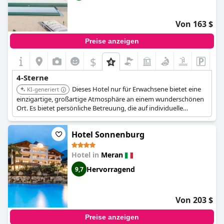
Von 163 $
Preise anzeigen
$
4-Sterne
Dieses Hotel nur für Erwachsene bietet eine
KI-generiert
einzigartige, großartige Atmosphäre an einem wunderschönen
Ort. Es bietet persönliche Betreuung, die auf individuelle
Wünsche zugeschnitten ist. Sein Fokus auf Exklusivität und
personalisierten Service wird von den Gästen geschätzt.
Hotel Sonnenburg
Hotel in
Meran
Hervorragend
9,7
Von 203 $
Preise anzeigen