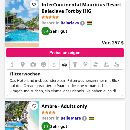
InterContinental Mauritius Resort
Balaclava Fort by IHG
Resort in
Balaclava
Sehr gut
8,4
Von 257 $
Preise anzeigen
$
Flitterwochen
Das Hotel und insbesondere sein Flitterwochenzimmer mit Blick
auf den Ozean garantieren Paaren, die eine romantische
Umgebung suchen, ein einmaliges Erlebnis. Sie haben auch die
Qual der Wahl, wenn es darum geht, zu essen oder etwas zu
unternehmen, denn das Hotel bietet zahlreiche Restaurants,
Ambre - Adults only
Bars, Wassersportmöglichkeiten, ein Spa und Swimmingpools.
Resort in
Belle Mare
Sehr gut
8,7