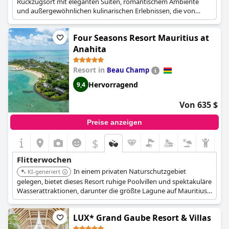
Rückzugsort mit eleganten Suiten, romantischem Ambiente
und außergewöhnlichen kulinarischen Erlebnissen, die von
renommierten Köchen kreiert werden. Seine Strandlage und der
Fokus auf Luxustourismus machen es perfekt für
Four Seasons Resort Mauritius at
Hochzeitsreisende, die Ruhe und Romantik suchen.
Anahita
Resort in
Beau Champ
Hervorragend
9,4
Von 635 $
Preise anzeigen
$
Flitterwochen
In einem privaten Naturschutzgebiet
KI-generiert
gelegen, bietet dieses Resort ruhige Poolvillen und spektakuläre
Wasserattraktionen, darunter die größte Lagune auf Mauritius.
Paare können sich in Spa-Behandlungen in Überwasser-Suiten
verwöhnen lassen und romantische Abendessen bei
LUX* Grand Gaube Resort & Villas
Kerzenschein am Quiet Beach genießen.