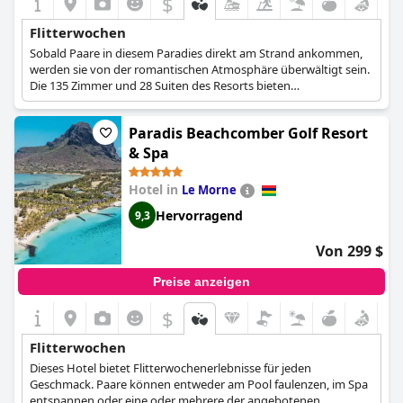
$
Flitterwochen
Sobald Paare in diesem Paradies direkt am Strand ankommen,
werden sie von der romantischen Atmosphäre überwältigt sein.
Die 135 Zimmer und 28 Suiten des Resorts bieten
unvergleichlichen Luxus und Entspannung, die fast an das
Erlebnis im hauseigenen Spa heranreichen.
Paradis Beachcomber Golf Resort
& Spa
Hotel in
Le Morne
Hervorragend
9,3
Von 299 $
Preise anzeigen
$
Flitterwochen
Dieses Hotel bietet Flitterwochenerlebnisse für jeden
Geschmack. Paare können entweder am Pool faulenzen, im Spa
entspannen oder eine oder mehrere der angebotenen