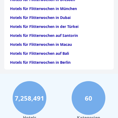
Hotels für Flitterwochen in München
Hotels für Flitterwochen in Dubai
Hotels für Flitterwochen in der Türkei
Hotels für Flitterwochen auf Santorin
Hotels für Flitterwochen in Macau
Hotels für Flitterwochen auf Bali
Hotels für Flitterwochen in Berlin
Hotels für Flitterwochen in Griechenland
Hotels für Flitterwochen auf Mauritius
Hotels für Flitterwochen in Paris
7,258,491
60
Hotels für Flitterwochen in Tulum
Hotels für Flitterwochen auf den Malediven
Hotels für Flitterwochen auf Kreta
Hotels
Kategorien