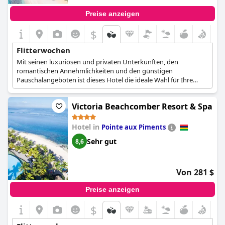
für Frischvermählte, um sich Romantik, Entspannung und
Preise anzeigen
tropischen Luxus zu gönnen.
$
Flitterwochen
Mit seinen luxuriösen und privaten Unterkünften, den
romantischen Annehmlichkeiten und den günstigen
Pauschalangeboten ist dieses Hotel die ideale Wahl für Ihre
Flitterwochen.
Victoria Beachcomber Resort & Spa
Hotel in
Pointe aux Piments
Sehr gut
8,6
Von 281 $
Preise anzeigen
$