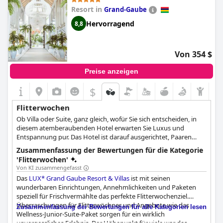
Resort in
Grand-Gaube
Hervorragend
8,8
Von 354 $
Preise anzeigen
$
Flitterwochen
Ob Villa oder Suite, ganz gleich, wofür Sie sich entscheiden, in
diesem atemberaubenden Hotel erwarten Sie Luxus und
Entspannung pur. Das Hotel ist darauf ausgerichtet, Paaren
absolute Ruhe und Komfort zu bieten und wird so zu Ihrem
Zusammenfassung der Bewertungen für die Kategorie
ganz privaten Paradies, in dem nur Sie und Ihr Liebster leben.
'Flitterwochen'
Von KI zusammengefasst
Das
LUX* Grand Gaube Resort & Villas
ist mit seinen
wunderbaren Einrichtungen, Annehmlichkeiten und Paketen
speziell für Frischvermählte das perfekte Flitterwochenziel.
Überraschungen für Flitterwöchner und Angebote wie das
Zusammenfassung der Bewertungen für alle Kategorien lesen
Wellness-Junior-Suite-Paket sorgen für ein wirklich