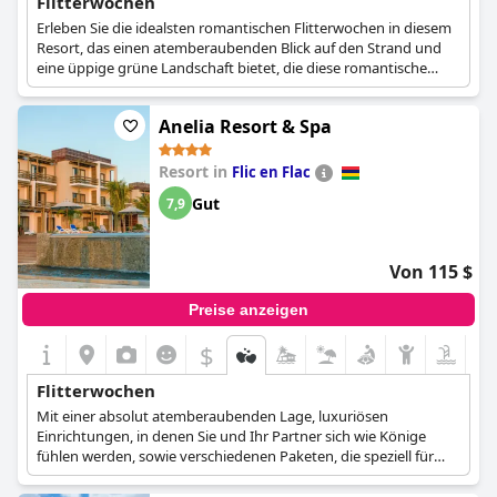
Flitterwochen
Erleben Sie die idealsten romantischen Flitterwochen in diesem
Resort, das einen atemberaubenden Blick auf den Strand und
eine üppige grüne Landschaft bietet, die diese romantische
Reise so einzigartig wie möglich macht.
Anelia Resort & Spa
Resort in
Flic en Flac
Gut
7,9
Von 115 $
Preise anzeigen
$
Flitterwochen
Mit einer absolut atemberaubenden Lage, luxuriösen
Einrichtungen, in denen Sie und Ihr Partner sich wie Könige
fühlen werden, sowie verschiedenen Paketen, die speziell für
frisch verheiratete Paare entwickelt wurden, ist dieses Hotel
geradezu ideal für die romantischste Flitterwochenreise.