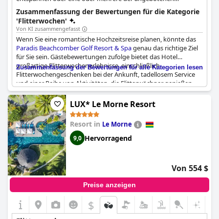
Sportarten ausprobieren.
Zusammenfassung der Bewertungen für die Kategorie
'Flitterwochen'
Von KI zusammengefasst
Wenn Sie eine romantische Hochzeitsreise planen, könnte das
Paradis Beachcomber Golf Resort & Spa
genau das richtige Ziel
für Sie sein. Gästebewertungen zufolge bietet das Hotel
großartige Flitterwochenerlebnisse, einschließlich
Zusammenfassung der Bewertungen für alle Kategorien lesen
Flitterwochengeschenken bei der Ankunft, tadellosem Service
und einer Reihe von Aktivitäten, die Flitterwöchner genießen
können. Die Gäste schwärmen von dem ausgezeichneten Essen
und den Möglichkeiten zur Entspannung und zum Sport. Einige
LUX* Le Morne Resort
Gäste sind der Meinung, dass das Hotel klarer formulieren
könnte, was in den Flitterwochenpaketen enthalten ist, aber
Resort in
Le Morne
insgesamt sagen die Gäste, dass sie sich kein besseres
Flitterwochenziel hätten wünschen können. Einige Gäste sind
Hervorragend
9,0
sogar zurückgekehrt, um ihren Jahrestag zu feiern!
Von 554 $
Preise anzeigen
$