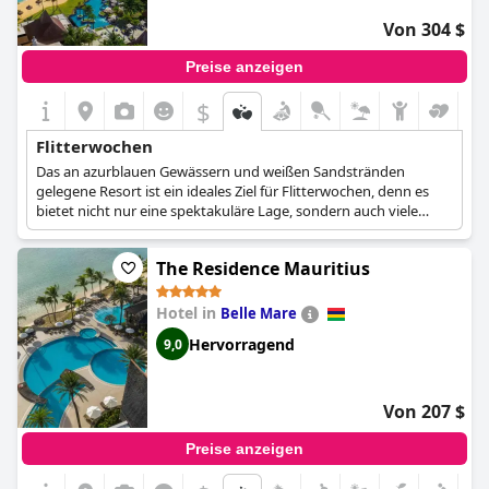
Von 304 $
Preise anzeigen
$
Flitterwochen
Das an azurblauen Gewässern und weißen Sandstränden
gelegene Resort ist ein ideales Ziel für Flitterwochen, denn es
bietet nicht nur eine spektakuläre Lage, sondern auch viele
romantische Annehmlichkeiten für Sie beide. Ob bei einem
romantischen Abendessen bei Kerzenschein mit
The Residence Mauritius
wunderschönen Sonnenuntergängen im Hintergrund, bei
einem Glas Champagner in der Privatsphäre Ihres Zimmers oder
bei einer Spa-Behandlung für Paare - in diesem Hotel werden Sie
Hotel in
Belle Mare
und Ihr Liebster unvergessliche romantische Momente
Hervorragend
9,0
verbringen.
Von 207 $
Preise anzeigen