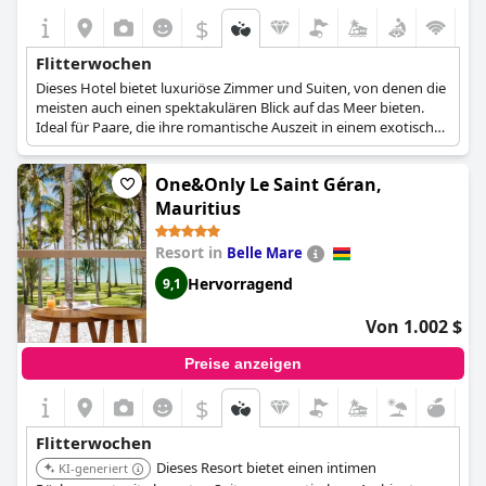
$
Flitterwochen
Dieses Hotel bietet luxuriöse Zimmer und Suiten, von denen die
meisten auch einen spektakulären Blick auf das Meer bieten.
Ideal für Paare, die ihre romantische Auszeit in einem exotischen
Paradies verbringen möchten, weit weg vom Trubel der
Großstädte.
One&Only Le Saint Géran,
Mauritius
Resort in
Belle Mare
Hervorragend
9,1
Von 1.002 $
Preise anzeigen
$
Flitterwochen
Dieses Resort bietet einen intimen
KI-generiert