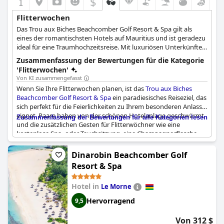
$
Flitterwochen
Das Trou aux Biches Beachcomber Golf Resort & Spa gilt als
eines der romantischsten Hotels auf Mauritius und ist geradezu
ideal für eine Traumhochzeitsreise. Mit luxuriösen Unterkünften,
erstklassigen Einrichtungen und einer Lage direkt am Strand,
Zusammenfassung der Bewertungen für die Kategorie
die Ihr Herz höher schlagen lässt, wird dieses Hotel all Ihre
'Flitterwochen'
romantischen Träume wahr werden lassen.
Von KI zusammengefasst
Wenn Sie Ihre Flitterwochen planen, ist das
Trou aux Biches
Beachcomber Golf Resort & Spa
ein paradiesisches Reiseziel, das
sich perfekt für die Feierlichkeiten zu Ihrem besonderen Anlass
eignet. Paare haben von der schönen Hotelanlage geschwärmt
Zusammenfassung der Bewertungen für alle Kategorien lesen
und die zusätzlichen Gesten für Flitterwöchner wie eine
kostenlose Spa- oder Tauchsitzung, eine Champagnerflasche
auf dem Zimmer und spezielle Vorbereitungen für die
Flitterwochensuite geschätzt. Einige Gäste erwähnten sogar,
Dinarobin Beachcomber Golf
dass sie Geschenke oder Sonderangebote für ihre Flitterwochen
Resort & Spa
erhielten. Die tropische Honeymoon-Suite mit privatem Pool
wurde besonders gelobt, weil sie eine luxuriöse und
Hotel in
Le Morne
entspannende Atmosphäre bietet. Während einige Gäste
enttäuscht waren, dass bestimmte Annehmlichkeiten für die
Hervorragend
9,5
Flitterwochen fehlten, berichteten andere von einem
unvergesslichen Flitterwochenurlaub. Insgesamt ist das
Trou
Von 312 $
aux Biches Beachcomber Golf Resort & Spa
ein großartiger Ort