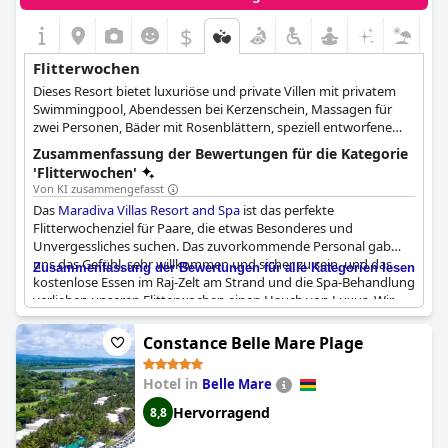
$
Flitterwochen
Dieses Resort bietet luxuriöse und private Villen mit privatem
Swimmingpool, Abendessen bei Kerzenschein, Massagen für
zwei Personen, Bäder mit Rosenblättern, speziell entworfene
Menüs und eine Fülle anderer Annehmlichkeiten, die die
Zusammenfassung der Bewertungen für die Kategorie
Flitterwochen eines jeden Paares absolut unvergesslich machen.
'Flitterwochen'
Von KI zusammengefasst
Das
Maradiva Villas Resort and Spa
ist das perfekte
Flitterwochenziel für Paare, die etwas Besonderes und
Unvergessliches suchen. Das zuvorkommende Personal gab
uns das Gefühl, sehr willkommen und sicher zu sein, und das
Zusammenfassung der Bewertungen für alle Kategorien lesen
kostenlose Essen im Raj-Zelt am Strand und die Spa-Behandlung
verliehen unseren Flitterwochen einen Hauch von Luxus. Wir
können dieses Resort als perfekten Ort zum Entspannen und
Feiern unserer Flitterwochen sehr empfehlen. Einige Gäste
Constance Belle Mare Plage
waren jedoch enttäuscht, dass die versprochenen
Annehmlichkeiten für die Flitterwochen, wie z. B. ein
Hotel in
Belle Mare
Rosenblütenbad und ein später Check-out, nicht angeboten
wurden, und hatten das Gefühl, dass sie dadurch ihr Geld
Hervorragend
8,8
verschwendet hatten.