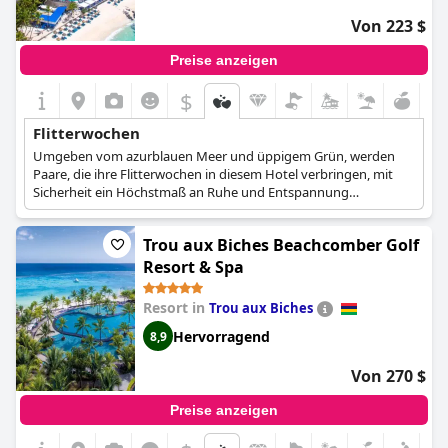
Von 223 $
Preise anzeigen
$
Flitterwochen
Umgeben vom azurblauen Meer und üppigem Grün, werden
Paare, die ihre Flitterwochen in diesem Hotel verbringen, mit
Sicherheit ein Höchstmaß an Ruhe und Entspannung
verspüren, wenn sie dieses romantische Paradies betreten.
Trou aux Biches Beachcomber Golf
Resort & Spa
Resort in
Trou aux Biches
Hervorragend
8,9
Von 270 $
Preise anzeigen