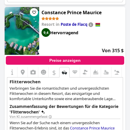
unvergessliches Erlebnis. Der Höhepunkt für viele war das
herrliche Abendessen am Strand. Auch wenn einige
vorgegebene Erlebnisse vielleicht nicht besonders genug waren,
Constance Prince Maurice
war das Gesamterlebnis perfekt für eine romantische und
unvergessliche Hochzeitsreise.
Resort in
Poste de Flacq
Hervorragend
9,4
Von 315 $
Preise anzeigen
$
Flitterwochen
Verbringen Sie die romantischsten und unvergesslichsten
Flitterwochen in diesem Resort, das einzigartige und
komfortable Unterkünfte sowie eine atemberaubende Lage
direkt am Strand bietet.
Zusammenfassung der Bewertungen für die Kategorie
'Flitterwochen'
Von KI zusammengefasst
Wenn Sie auf der Suche nach einem unvergesslichen
Flitterwochen-Erlebnis sind, ist das
Constance Prince Maurice