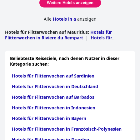
Weitere Hotels anzeigen
Alle
Hotels in a
anzeigen
Hotels für Flitterwochen auf Mauritius
:
Hotels für
Flitterwochen in Riviere du Rempart
|
Hotels für
Flitterwochen in Black River
|
Hotels für Flitterwochen in
Flacq
|
Hotels für Flitterwochen in
Pamplemousses
|
Hotels für Flitterwochen in Grand
Beliebteste Reiseziele, nach denen Nutzer in dieser
Port
|
Hotels für Flitterwochen in Rodriguez
|
Hotels für
Kategorie suchen:
Flitterwochen in Savanne
|
Hotels für Flitterwochen in den
Plains Wilhems
|
Hotels für Flitterwochen in Port Louis
Hotels für Flitterwochen auf Sardinien
Hotels für Flitterwochen in Deutschland
Hotels für Flitterwochen auf Barbados
Hotels für Flitterwochen in Indonesien
Hotels für Flitterwochen in Bayern
Hotels für Flitterwochen in Französisch-Polynesien
Hotels für Flitterwochen in Dresden