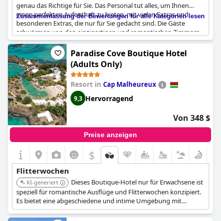
genau das Richtige für Sie. Das Personal tut alles, um Ihnen
einen perfekten Aufenthalt zu bieten, mit vielen Extras und
Zusammenfassung der Bewertungen für alle Kategorien lesen
besonderen Extras, die nur für Sie gedacht sind. Die Gäste
schwärmen von den einzigartigen und romantischen Zimmern,
die einen atemberaubenden Blick auf die Lagune und das
natürliche Fischreservat bieten. Die Liebe zum Detail für
Paradise Cove Boutique Hotel
Flitterwöchner ist wirklich zauberhaft und auf hohem Niveau.
(Adults Only)
Sie werden mit wunderbaren Erinnerungen an einen perfekten
Aufenthalt abreisen, der alle Erwartungen übertrifft. Es ist das
Resort in
Cap Malheureux
ideale Ziel für Paare, die einen entspannenden und
romantischen Urlaub verbringen möchten.
Hervorragend
9,3
Von 348 $
Preise anzeigen
$
Flitterwochen
Dieses Boutique-Hotel nur für Erwachsene ist
KI-generiert
speziell für romantische Ausflüge und Flitterwochen konzipiert.
Es bietet eine abgeschiedene und intime Umgebung mit
Merkmalen wie „Liebesnestern“, privaten Speisemöglichkeiten
und einem Fokus auf Privatsphäre und Entspannung für Paare.