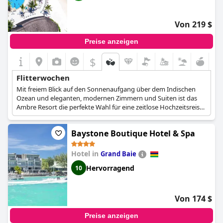
Von 219 $
Preise anzeigen
$
Flitterwochen
Mit freiem Blick auf den Sonnenaufgang über dem Indischen
Ozean und eleganten, modernen Zimmern und Suiten ist das
Ambre Resort die perfekte Wahl für eine zeitlose Hochzeitsreise.
Paare können sich am Pool entspannen oder im exklusiven
Pavillon unter freiem Himmel eine besondere Kerzenmassage
Baystone Boutique Hotel & Spa
genießen.
Hotel in
Grand Baie
Hervorragend
10
Von 174 $
Preise anzeigen