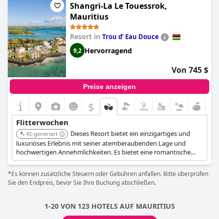
Shangri-La Le Touessrok,
Mauritius
Resort in
Trou dʼ Eau Douce
Hervorragend
9,2
Von 745 $
Preise anzeigen
$
Flitterwochen
Dieses Resort bietet ein einzigartiges und
KI-generiert
luxuriöses Erlebnis mit seiner atemberaubenden Lage und
hochwertigen Annehmlichkeiten. Es bietet eine romantische
Umgebung mit außergewöhnlichem Service, perfekt um
bleibende Erinnerungen zu schaffen.
*Es können zusätzliche Steuern oder Gebühren anfallen. Bitte überprüfen
Sie den Endpreis, bevor Sie Ihre Buchung abschließen.
1-20 VON 123 HOTELS AUF MAURITIUS