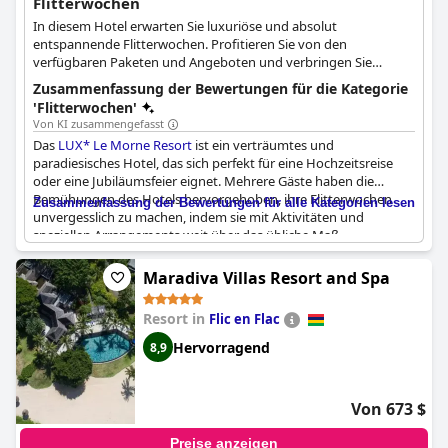
Flitterwochen
In diesem Hotel erwarten Sie luxuriöse und absolut
entspannende Flitterwochen. Profitieren Sie von den
verfügbaren Paketen und Angeboten und verbringen Sie
märchenhafte Flitterwochen, genau so, wie Sie sie sich
Zusammenfassung der Bewertungen für die Kategorie
wünschen.
'Flitterwochen'
Von KI zusammengefasst
Das
LUX* Le Morne Resort
ist ein verträumtes und
paradiesisches Hotel, das sich perfekt für eine Hochzeitsreise
oder eine Jubiläumsfeier eignet. Mehrere Gäste haben die
Bemühungen des Hotels hervorgehoben, ihre Flitterwochen
Zusammenfassung der Bewertungen für alle Kategorien lesen
unvergesslich zu machen, indem sie mit Aktivitäten und
speziellen Arrangements weit über das übliche Maß
hinausgingen. Es gab einige Kommentare, die sich auf den
kommerziellen Aspekt der Flitterwochen-Specials bezogen, aber
Maradiva Villas Resort and Spa
insgesamt war das Hotel in der Lage, eine sehr gut
durchgeführte Jubiläumsfeier zu organisieren. Das Hotel bietet
Resort in
Flic en Flac
Entspannung und außergewöhnlichen Service, was es zu einem
großartigen Ziel für einen romantischen Ausflug macht.
Hervorragend
8,9
Von 673 $
Preise anzeigen