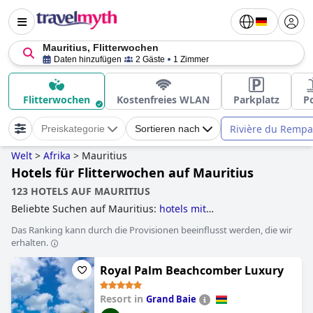
Mauritius, Flitterwochen
Daten hinzufügen
2 Gäste
1 Zimmer
Flitterwochen
Kostenfreies WLAN
Parkplatz
P
Rivière du Rempa
Preiskategorie
Sortieren nach
Welt
>
Afrika
>
Mauritius
Hotels für Flitterwochen auf Mauritius
123 HOTELS AUF MAURITIUS
Beliebte Suchen auf Mauritius:
hotels mit
wasserbungalow
,
hotels für flitterwochen
,
hotels mit
Das Ranking kann durch die Provisionen beeinflusst werden, die wir
wasserrutsche
,
hotels mit all inclusive angeboten
,
hotels
erhalten.
mit privatpool
,
hotels im boutique-stil
,
yoga hotels
,
golfhotels
,
hotels direkt am strand
,
3-sterne-hotels
,
Royal Palm Beachcomber Luxury
luxushotels
and
5-sterne-hotels
.
Resort in
Grand Baie