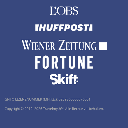
GNTO LIZENZNUMMER (MH.T.E.): 0259Ε60000576001
Copyright © 2012–2026 Travelmyth™. Alle Rechte vorbehalten.