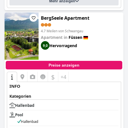
Antworten zuletzt aktualisiert von Hotel Bannwaldsee
Mehr anzeigen
Standort des Pools:
Innenpool
Wann hat der Pool geöffnet?
Ganzjährig
BergSeele Apartment
Öffnungszeiten:
07:00 - 22:00
4.7 Meilen von Schwangau
Apartment in
Füssen
Hervorragend
9,0
Preise anzeigen
$
+4
INFO
Kategorien
Hallenbad
Pool
Hallenbad