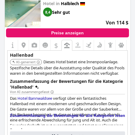
Hotel in
Halblech
Sehr gut
8,4
Von 114 $
Preise anzeigen
$
Hallenbad
Dieses Hotel bietet eine Innenpoolanlage.
KI-generiert
Spezifische Details über die Ausstattung oder Qualität des Pools
waren in den bereitgestellten Informationen nicht verfügbar.
Zusammenfassung der Bewertungen für die Kategorie
'Hallenbad'
Von KI zusammengefasst
Das
Hotel Bannwaldsee
verfügt über ein fantastisches
Hallenbad mit einem modernen und geschmackvollen Design.
Die Gäste waren vor allem von der Größe und der Sauberkeit
des Beckens begeistert, so dass es tagsüber und auch abends
Zusammenfassung der Bewertungen für alle Kategorien lesen
eine erfrischende Abwechslung für Jung und Alt ist. Auch die
Saunalandschaft ist gut ausgestattet und trägt zur allgemeinen
Fragebogen
Entspannung bei.