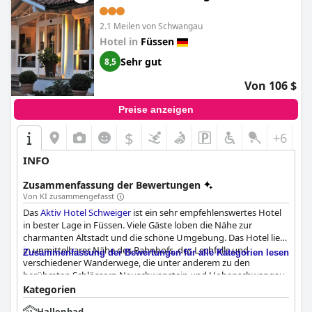
2.1 Meilen von Schwangau
Hotel in
Füssen
Sehr gut
8,5
Von 106 $
Preise anzeigen
$
+6
INFO
Zusammenfassung der Bewertungen
Von KI zusammengefasst
Das
Aktiv Hotel Schweiger
ist ein sehr empfehlenswertes Hotel
in bester Lage in Füssen. Viele Gäste loben die Nähe zur
charmanten Altstadt und die schöne Umgebung. Das Hotel liegt
in unmittelbarer Nähe des Bahnhofs, des Lechfalls und
Zusammenfassung der Bewertungen für alle Kategorien lesen
verschiedener Wanderwege, die unter anderem zu den
berühmten Schlössern Neuschwanstein und Hohenschwangau
führen. Das Frühstück im
Aktiv Hotel Schweiger
wurde von den
Kategorien
Gästen sehr positiv bewertet, da es eine große Auswahl an