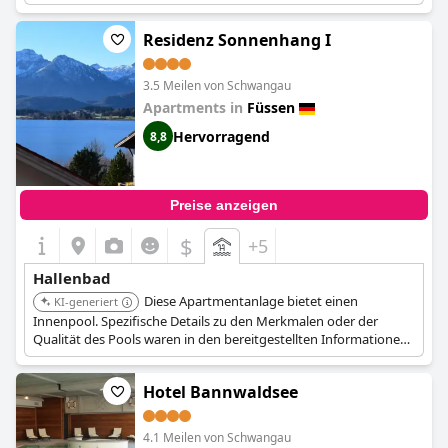
Bereichs des Hotels, der eine Sauna und ein Dampfbad umfasst.
Residenz Sonnenhang I
3.5 Meilen von Schwangau
Apartments in
Füssen
Hervorragend
8,8
Preise anzeigen
$
+5
Hallenbad
Diese Apartmentanlage bietet einen
KI-generiert
Innenpool. Spezifische Details zu den Merkmalen oder der
Qualität des Pools waren in den bereitgestellten Informationen
nicht verfügbar.
Hotel Bannwaldsee
4.1 Meilen von Schwangau