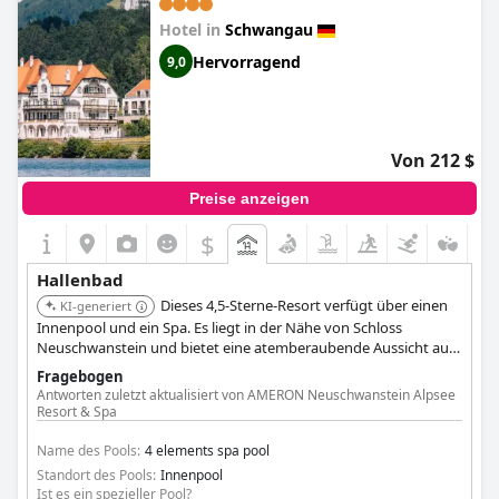
Hotel in
Schwangau
Hervorragend
9,0
Von 212 $
Preise anzeigen
$
Hallenbad
Dieses 4,5-Sterne-Resort verfügt über einen
KI-generiert
Innenpool und ein Spa. Es liegt in der Nähe von Schloss
Neuschwanstein und bietet eine atemberaubende Aussicht auf
die Alpen. Das Resort ist bekannt für seine komfortablen
Fragebogen
Unterkünfte und entspannende Atmosphäre.
Antworten zuletzt aktualisiert von AMERON Neuschwanstein Alpsee
Resort & Spa
Name des Pools:
4 elements spa pool
Standort des Pools:
Innenpool
Ist es ein spezieller Pool?