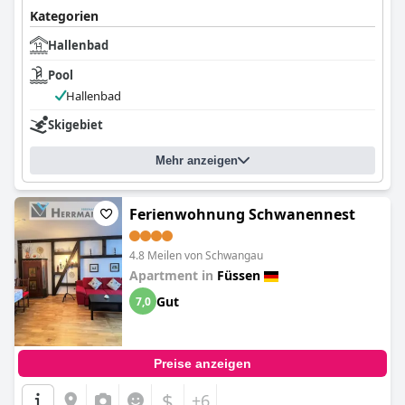
Kategorien
Hallenbad
Pool
Hallenbad
Skigebiet
Mehr anzeigen
Ferienwohnung Schwanennest
4.8 Meilen von Schwangau
Apartment in
Füssen
Gut
7,0
Preise anzeigen
$
+6