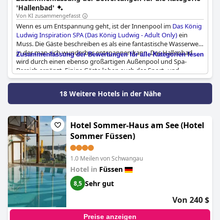
Entspannungserlebnisse bieten.
'Hallenbad'
Von KI zusammengefasst
Wenn es um Entspannung geht, ist der Innenpool im
Das König
Ludwig Inspiration SPA (Das König Ludwig - Adult Only)
ein
Muss. Die Gäste beschreiben es als eine fantastische Wasserwelt,
in der man sich wunderbar entspannen kann. Das Hallenbad
Zusammenfassung der Bewertungen für alle Kategorien lesen
wird durch einen ebenso großartigen Außenpool und Spa-
Bereich ergänzt. Einige Gäste loben auch das Sport- und
Wellnessangebot, andere erwähnen die Private Spa Suite mit
eigenem Whirlpool. Ein Gast hebt die Ruhe und Entspannung
18 Weitere Hotels in der Nähe
hervor, die der Innenpool bietet, während ein anderer erwähnt,
dass er einen ruhigen Abend am Pool genießen kann. Obwohl
ein Gast fand, dass es drinnen etwas zu warm war, scheinen sich
die Gäste insgesamt einig zu sein, dass der Innenpool ein
Hotel Sommer-Haus am See (Hotel
großartiger Ort zum Entspannen und Erholen ist.
Sommer Füssen)
1.0 Meilen von Schwangau
Hotel in
Füssen
Sehr gut
8,5
Von 240 $
Preise anzeigen