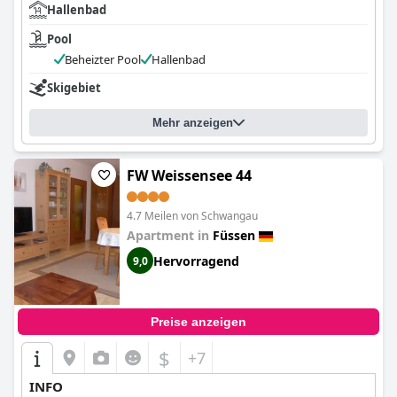
Hallenbad
Pool
Beheizter Pool
Hallenbad
Skigebiet
Mehr anzeigen
FW Weissensee 44
4.7 Meilen von Schwangau
Apartment in
Füssen
Hervorragend
9,0
Preise anzeigen
$
+7
INFO