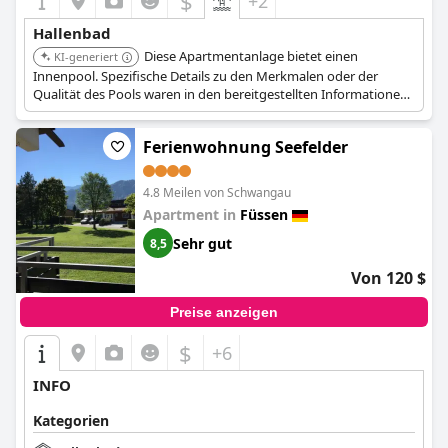
$
+2
Hallenbad
Diese Apartmentanlage bietet einen
KI-generiert
Innenpool. Spezifische Details zu den Merkmalen oder der
Qualität des Pools waren in den bereitgestellten Informationen
nicht verfügbar.
Ferienwohnung Seefelder
4.8 Meilen von Schwangau
Apartment in
Füssen
Sehr gut
8,5
Von 120 $
Preise anzeigen
$
+6
INFO
Kategorien