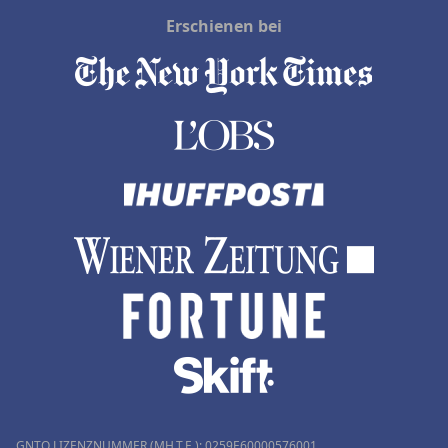
Erschienen bei
GNTO LIZENZNUMMER (MH.T.E.): 0259Ε60000576001