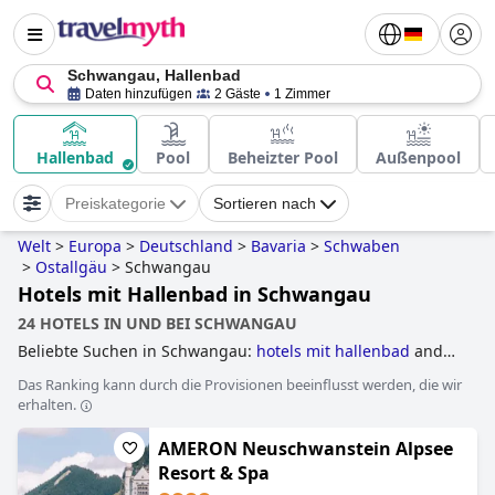
Schwangau, Hallenbad
Daten hinzufügen
2 Gäste
1 Zimmer
Hallenbad
Pool
Beheizter Pool
Außenpool
Preiskategorie
Sortieren nach
Welt
>
Europa
>
Deutschland
>
Bavaria
>
Schwaben
>
Ostallgäu
>
Schwangau
Hotels mit Hallenbad in Schwangau
24 HOTELS IN UND BEI SCHWANGAU
Beliebte Suchen in Schwangau:
hotels mit hallenbad
and
hotels mit pool
.
Das Ranking kann durch die Provisionen beeinflusst werden, die wir
erhalten.
AMERON Neuschwanstein Alpsee
Resort & Spa