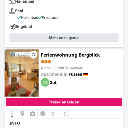
Hallenbad
Pool
Hallenbad
Privatpool
Skigebiet
Mehr anzeigen
Ferienwohnung Bergblick
4.8 Meilen von Schwangau
Apartment in
Füssen
Gut
7,5
Preise anzeigen
$
+6
INFO