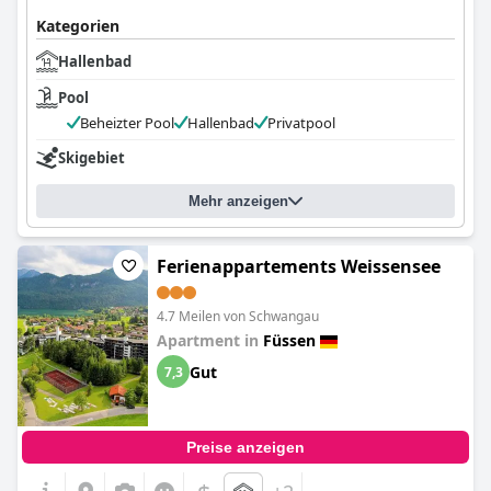
Kategorien
Hallenbad
Pool
Beheizter Pool
Hallenbad
Privatpool
Skigebiet
Mehr anzeigen
Ferienappartements Weissensee
4.7 Meilen von Schwangau
Apartment in
Füssen
Gut
7,3
Preise anzeigen