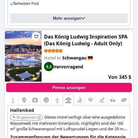
Beheizter Pool
Mehr anzeigen
Das König Ludwig Inspiration SPA
(Das König Ludwig - Adult Only)
Hotel in
Schwangau
Hervorragend
9,3
Von 345 $
Preise anzeigen
$
Hallenbad
Dieses Hotel verfügt über eine ausgedehnte
KI-generiert
Wasserwelt mit mehreren Innenpools. Highlights sind der 160
m² große Schwanenpool mit Luftsprudel-Liegen und der 20 m
lange Sportpool, die vielfältige Schwimm- und
Zusammenfassung der Bewertungen für die Kategorie