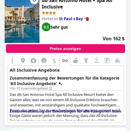
db San Antonio Hotel + Spa All
zu reservieren, und die Tatsache, dass das Hotel keinen eigenen
Inclusive
Strand hat. Trotz dieser kleinen Probleme bietet die Anlage
insgesamt ein gutes Preis-Leistungs-Verhältnis und einen
Hotel in
St Paul s Bay
ausgezeichneten Service.
Sehr gut
8,3
Von 162 $
Preise anzeigen
$
All Inclusive Angebote
Zusammenfassung der Bewertungen für die Kategorie
'All Inclusive Angebote'
Von KI zusammengefasst
Das db San Antonio Hotel Spa All Inclusive Resort bietet den
Gästen alles, was sie von einem All-Inclusive-Erlebnis brauchen
und erwarten, mit anständigem und qualitativ hochwertigem
Essen, das jeden Tag in verschiedenen Restaurants serviert wird.
Zusammenfassung der Bewertungen für alle Kategorien lesen
Einige Gäste waren jedoch der Meinung, dass das All-Inclusive-
Paket recht teuer war, da einige Bars aufgrund der COVID-19-
Vorschriften geschlossen waren, was auch zu weniger Gästen