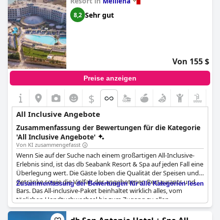
Resort in
Mellieħa
Sehr gut
8,2
Von 155 $
Preise anzeigen
$
All Inclusive Angebote
Zusammenfassung der Bewertungen für die Kategorie
'All Inclusive Angebote'
Von KI zusammengefasst
Wenn Sie auf der Suche nach einem großartigen All-Inclusive-
Erlebnis sind, ist das db Seabank Resort & Spa auf jeden Fall eine
Überlegung wert. Die Gäste loben die Qualität der Speisen und
Getränke sowie die Vielfalt der angebotenen Restaurants und
Zusammenfassung der Bewertungen für alle Kategorien lesen
Bars. Das All-inclusive-Paket beinhaltet wirklich alles, vom
täglichen Handtuchwechsel bis zum Zugang zu allen
Hoteleinrichtungen. Allerdings gibt es ein paar Dinge zu
beachten, wie z. B. die Notwendigkeit, für einige der Restaurants