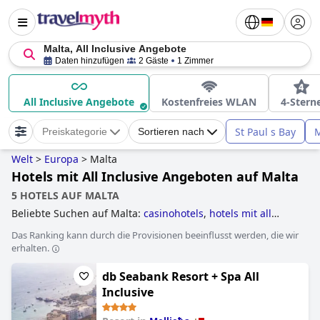
Malta, All Inclusive Angebote
Daten hinzufügen
2 Gäste
1 Zimmer
All Inclusive Angebote
Kostenfreies WLAN
4-Stern
St Paul s Bay
M
Preiskategorie
Sortieren nach
Welt
>
Europa
>
Malta
Hotels mit All Inclusive Angeboten auf Malta
5 HOTELS AUF MALTA
Beliebte Suchen auf Malta:
casinohotels
,
hotels mit all
inclusive angeboten
,
hotels mit wasserrutsche
,
hotels im
Das Ranking kann durch die Provisionen beeinflusst werden, die wir
boutique-stil
,
hotels mit infinity-pool
,
5-sterne-hotels
,
yoga
erhalten.
hotels
,
erwachsenenhotels
,
kleine hotels
,
luxushotels
and
4-sterne-hotels
.
db Seabank Resort + Spa All
Inclusive