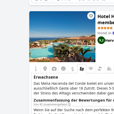
alkoholfreien Getränke und die tägliche Hap
trugen zu einem entspannten und ruhigen Amb
Hotel H
member 
Hotel in
Herv
9,2
$
Erwachsene
Das Melia Hacienda del Conde bietet ein unver
ausschließlich Gäste über 18 Zutritt. Dieses 
der Stress des Alltags verschwinden dabei g
Privatssphäre lässt dieses Hotel keine Wünsche
Zusammenfassung der Bewertungen für d
Von KI zusammengefasst
Wenn Sie auf der Suche nach dem perfekten Rü