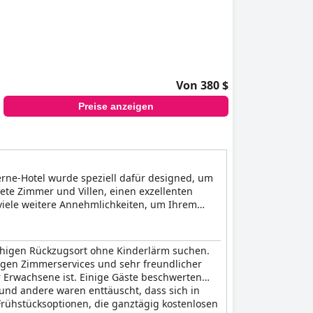
 Aufenthalt. Viele der Gäste haben es mit
Hotels einzigartig und dennoch sehr gut
nen wir Ihnen dieses Hotel nur für Erwachsene
Von 380 $
Preise anzeigen
erne-Hotel wurde speziell dafür designed, um
ete Zimmer und Villen, einen exzellenten
viele weitere Annehmlichkeiten, um Ihrem
 ruhigen Rückzugsort ohne Kinderlärm suchen.
rtigen Zimmerservices und sehr freundlicher
ür Erwachsene ist. Einige Gäste beschwerten
, und andere waren enttäuscht, dass sich in
rühstücksoptionen, die ganztägig kostenlosen