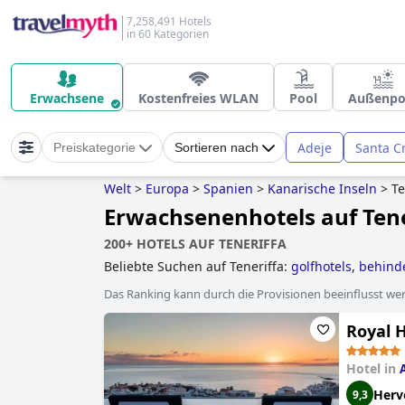
7,258,491 Hotels
in 60 Kategorien
Erwachsene
Kostenfreies WLAN
Pool
Außenpo
Adeje
Santa C
Preiskategorie
Sortieren nach
Welt
>
Europa
>
Spanien
>
Kanarische Inseln
>
Te
Erwachsenenhotels auf Tene
200+ HOTELS AUF TENERIFFA
Beliebte Suchen auf Teneriffa:
golfhotels
,
behinde
privatpool
,
hotels mit all inclusive angeboten
,
hot
Das Ranking kann durch die Provisionen beeinflusst werd
familienhotels
.
Royal 
Hotel in
Herv
9,3