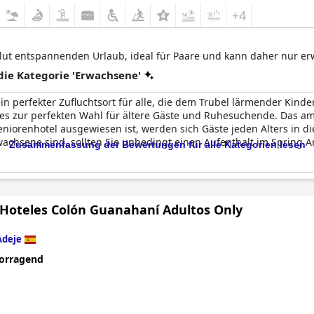
+4
olut entspannenden Urlaub, ideal für Paare und kann daher nur 
ie Kategorie 'Erwachsene'
ein perfekter Zufluchtsort für alle, die dem Trubel lärmender Kin
 es zur perfekten Wahl für ältere Gäste und Ruhesuchende. Das a
Seniorenhotel ausgewiesen ist, werden sich Gäste jeden Alters in 
wachsene sind, sollten Sie unbedingt einen Aufenthalt im Spring 
Zusammenfassung der Bewertungen für alle Kategorien lesen
 Hoteles Colón Guanahaní Adultos Only
Adeje
orragend