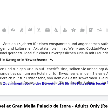
ne Gäste ab 16 Jahren für einen entspannten und angenehmen Aufen
en und kulturellen Aktivitäten bis hin zu Wein- und Cocktail-Wo
 Hotel geradezu ideal für einen unvergesslichen Urlaub mit Freund
ie Kategorie 'Erwachsene'
n und ruhigen Urlaub auf Teneriffa sind, sollten Sie unbedingt 
handelt es sich um ein Hotel nur für Erwachsene, in dem Sie eine A
 Bereich nur für Erwachsene, von dem die Gäste schwärmen. Die ru
ringen möchten. Insgesamt sagen die Gäste, dass ihr Aufenthalt im
Zusammenfassung der Bewertungen für alle Kategorien lesen
, perfekt für eine Unterkunft nur für Erwachsene und sehr freundlic
elte ein Gast, dass der Swimmingpool im Bereich nur für Erwachse
el at Gran Melia Palacio de Isora - Adults Only (R
sen in den Hotelrestaurants, weil ihre Partner nicht die richtige