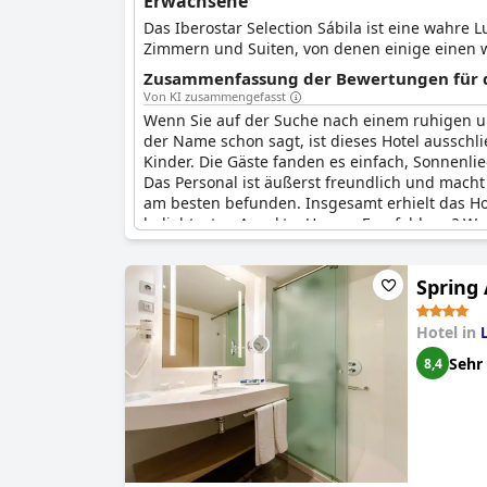
Erwachsene
Das Iberostar Selection Sábila ist eine wahre
Zimmern und Suiten, von denen einige einen 
Zusammenfassung der Bewertungen für d
Von KI zusammengefasst
Wenn Sie auf der Suche nach einem ruhigen u
der Name schon sagt, ist dieses Hotel aussch
Kinder. Die Gäste fanden es einfach, Sonnenlie
Das Personal ist äußerst freundlich und mach
am besten befunden. Insgesamt erhielt das Hot
beliebtesten Aspekte. Unsere Empfehlung? Wenn
Sábila - Adults Only
absteigen.
Spring 
Hotel in
Sehr
8,4