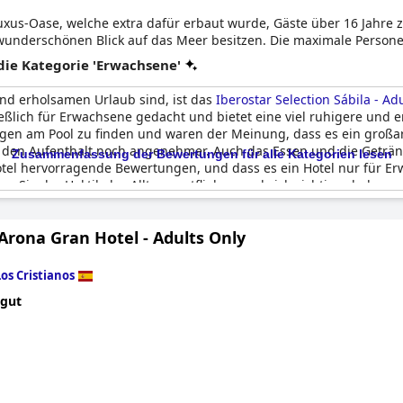
 Luxus-Oase, welche extra dafür erbaut wurde, Gäste über 16 Jahre
wunderschönen Blick auf das Meer besitzen. Die maximale Persone
ie Kategorie 'Erwachsene'
nd erholsamen Urlaub sind, ist das
Iberostar Selection Sábila - Ad
ließlich für Erwachsene gedacht und bietet eine viel ruhigere un
gen am Pool zu finden und waren der Meinung, dass es ein großarti
t den Aufenthalt noch angenehmer. Auch das Essen und die Geträn
Zusammenfassung der Bewertungen für alle Kategorien lesen
el hervorragende Bewertungen, und dass es ein Hotel nur für Erwa
 Sie der Hektik des Alltags entfliehen und sich richtig erholen m
Arona Gran Hotel - Adults Only
Los Cristianos
 gut