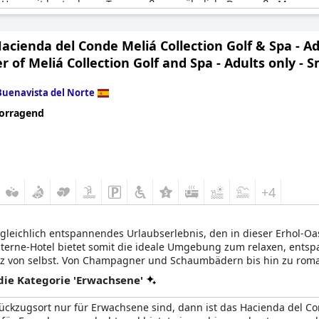
py Hour mit kostenlosen Tapas außergewöhnlich. Der große Meerwa
iente bei.
acienda del Conde Meliá Collection Golf & Spa - A
of Meliá Collection Golf and Spa - Adults only - S
Buenavista del Norte
orragend
+4
gleichlich entspannendes Urlaubserlebnis, den in dieser Erhol-O
5-Sterne-Hotel bietet somit die ideale Umgebung zum relaxen, ent
anz von selbst. Von Champagner und Schaumbädern bis hin zu rom
 offen.
ie Kategorie 'Erwachsene'
ckzugsort nur für Erwachsene sind, dann ist das Hacienda del Con