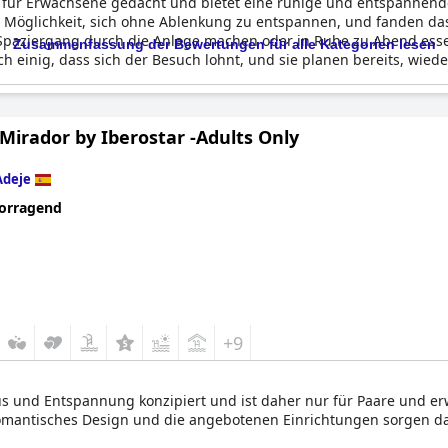
ßlich für Erwachsene gedacht und bietet eine ruhige und entspann
er Möglichkeit, sich ohne Ablenkung zu entspannen, und fanden da
 Spaziergang durch die Anlage machen oder in Ruhe zu Abend ess
Zusammenfassung der Bewertungen für alle Kategorien lesen
sich einig, dass sich der Besuch lohnt, und sie planen bereits, wi
 Mirador by Iberostar -Adults Only
Adeje
orragend
+9
us und Entspannung konzipiert und ist daher nur für Paare und er
mantisches Design und die angebotenen Einrichtungen sorgen daf