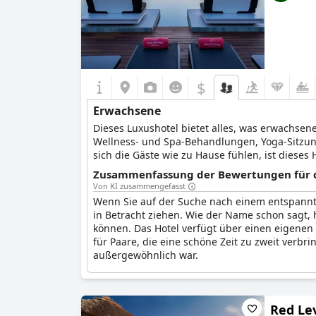
$
Erwachsene
Dieses Luxushotel bietet alles, was erwachse
Wellness- und Spa-Behandlungen, Yoga-Sitzung
sich die Gäste wie zu Hause fühlen, ist dieses
Zusammenfassung der Bewertungen für d
Von KI zusammengefasst
Wenn Sie auf der Suche nach einem entspannte
in Betracht ziehen. Wie der Name schon sagt, 
können. Das Hotel verfügt über einen eigenen
für Paare, die eine schöne Zeit zu zweit verb
außergewöhnlich war.
Das Hotel hat viel zu bieten - großartige Lage
erwähnten jedoch ein paar Probleme. So bemäng
Red Lev
Außerdem hatten einige Gäste Probleme beim Es