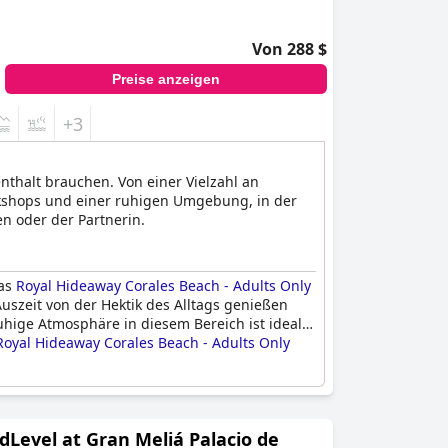
Von 288 $
Preise anzeigen
+3
thalt brauchen. Von einer Vielzahl an
rkshops und einer ruhigen Umgebung, in der
en oder der Partnerin.
das
Royal Hideaway Corales Beach - Adults Only
uszeit von der Hektik des Alltags genießen
hige Atmosphäre in diesem Bereich ist ideal
Royal Hideaway Corales Beach - Adults Only
hes und hilfsbereites Personal. Einige Gäste
ne zu klein ist und schnell überfüllt wird.
edLevel at Gran Meliá Palacio de
 Kleidung trugen.