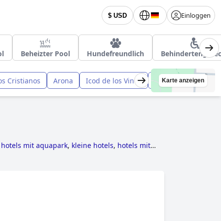
Einloggen
$ USD
ol
Beheizter Pool
Hundefreundlich
Behindertengere
os Cristianos
Arona
Icod de los Vinos
San Miguel de Abo
Karte anzeigen
,
hotels mit aquapark
,
kleine hotels
,
hotels mit
hotels
,
luxushotels
,
4-sterne-hotels
and