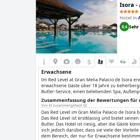
Isora -
Trotz dieser kleinen Rückschläge ist das
Royal 
anderen Luxushotels verglichen, in denen sie
Hotel in
geplant sind. Wenn Sie eine Reise nach Tener
wärmstens empfehlen.
Sehr
8,4
$
Erwachsene
Im Red Level at Gran Melia Palacio de Isora e
erwachsene Gäste über 18 Jahre zu beherberge
Butler-Service, einen belebenden Spa, Außenp
Urlaub zu einem entspannten und romantisch
Zusammenfassung der Bewertungen für d
Von KI zusammengefasst
Das Red Level im Gran Melia Palacio de Isora b
Das Red Level ist erstklassig und bietet seine
Butler. Das Hotel ist riesig, aber die Gäste k
sich jedoch darüber, dass sie viele der Vortei
dem Bereich, der nur für Erwachsene bestimmt