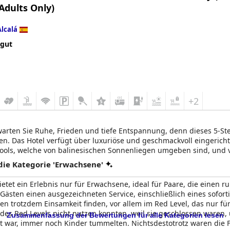
 Adults Only)
Hideaway Corales Beach - Adults Only
ein großartiger Ort für einen
 gewohnt haben, und sagen, dass das Design und die Struktur des 
Alcalá
iffa planen und einen erholsamen Urlaub verbringen möchten, kön
 gut
+2
rwarten Sie Ruhe, Frieden und tiefe Entspannung, denn dieses 5-St
n. Das Hotel verfügt über luxuriöse und geschmackvoll eingericht
ools, welche von balinesischen Sonnenliegen umgeben sind, und 
en Ereignis zu machen.
ie Kategorie 'Erwachsene'
ietet ein Erlebnis nur für Erwachsene, ideal für Paare, die einen
n Gästen einen ausgezeichneten Service, einschließlich eines sofo
önnen trotzdem Einsamkeit finden, vor allem im Red Level, das nur f
le des Red Levels nicht nutzen konnten, weil sie geschlossen waren
Zusammenfassung der Bewertungen für alle Kategorien lesen
 war, immer noch Kinder tummelten. Nichtsdestotrotz waren die F