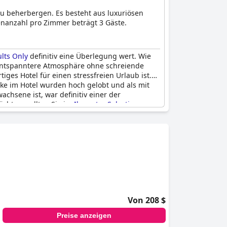
 zu beherbergen. Es besteht aus luxuriösen
nanzahl pro Zimmer beträgt 3 Gäste.
ults Only
definitiv eine Überlegung wert. Wie
d entspanntere Atmosphäre ohne schreiende
ges Hotel für einen stressfreien Urlaub ist.
ke im Hotel wurden hoch gelobt und als mit
chsene ist, war definitiv einer der
öchten, sollten Sie im
Iberostar Selection
Von 208 $
Preise anzeigen