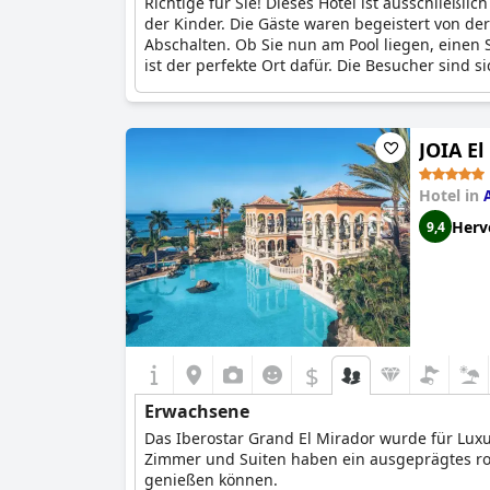
Richtige für Sie! Dieses Hotel ist ausschlie
der Kinder. Die Gäste waren begeistert von d
Abschalten. Ob Sie nun am Pool liegen, einen
ist der perfekte Ort dafür. Die Besucher sind 
JOIA El
Hotel in
Herv
9,4
$
Erwachsene
Das Iberostar Grand El Mirador wurde für Lux
Zimmer und Suiten haben ein ausgeprägtes ro
genießen können.