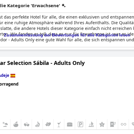
ie Kategorie 'Erwachsene'
st das perfekte Hotel für alle, die einen exklusiven und entspanne
r eine ruhige Atmosphäre während Ihres Aufenthalts. Die Qualität 
latte, die andere Hotels dieser Kategorie einfach nicht erreichen 
en. Wir fanden es toll, dass es nur für Erwachsene ist, was es id
Zusammenfassung der Bewertungen für alle Kategorien lesen
ador - Adults Only eine gute Wahl für alle, die sich entspannen und
ar Selection Sábila - Adults Only
Adeje
orragend