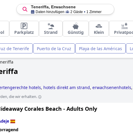
Teneriffa, Erwachsene
Daten hinzufügen
2 Gäste
1 Zimmer
ol
Parkplatz
Strand
Günstig
Klein
Privatpo
ruz de Tenerife
Puerto de la Cruz
Playa de las Américas
L
neriffa
riffa
rtengerechte hotels
,
hotels direkt am strand
,
erwachsenenhotels
els im boutique-stil
,
hotels mit infinity-pool
,
5-sterne-hotels
,
yoga 
en, die wir erhalten.
Hideaway Corales Beach - Adults Only
Adeje
orragend