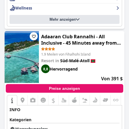
Wellness
Mehr anzeigen
Adaaran Club Rannalhi - All
Inclusive - 45 Minutes away from
Male by Speedboat
1.9 Meilen von Fihalhohi Island
Resort in
Süd-Malé-Atoll
Hervorragend
8,8
Von 391 $
Preise anzeigen
$
+5
INFO
Kategorien