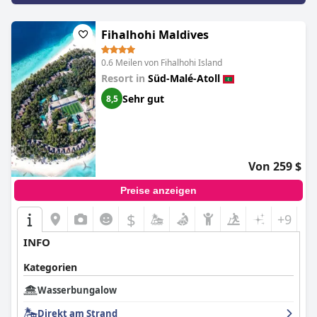
Fihalhohi Maldives
0.6 Meilen von Fihalhohi Island
Resort in
Süd-Malé-Atoll
Sehr gut
8,5
Von 259 $
Preise anzeigen
$
+9
INFO
Kategorien
Wasserbungalow
Direkt am Strand