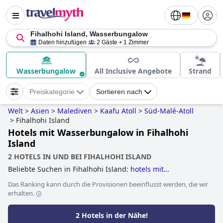
Fihalhohi Island, Wasserbungalow
Daten hinzufügen
2 Gäste
1 Zimmer
Wasserbungalow
All Inclusive Angebote
Strand
Preiskategorie
Sortieren nach
Welt
>
Asien
>
Malediven
>
Kaafu Atoll
>
Süd-Malé-Atoll
>
Fihalhohi Island
Hotels mit Wasserbungalow in Fihalhohi
Island
2 HOTELS IN UND BEI FIHALHOHI ISLAND
Beliebte Suchen in Fihalhohi Island:
hotels mit
wasserbungalow
.
Das Ranking kann durch die Provisionen beeinflusst werden, die wir
erhalten.
2 Hotels in der Nähe!