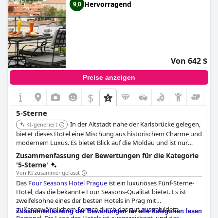
Hervorragend
9,0
Von 642 $
Preise anzeigen
$
5-Sterne
In der Altstadt nahe der Karlsbrücke gelegen,
KI-generiert
bietet dieses Hotel eine Mischung aus historischem Charme und
modernem Luxus. Es bietet Blick auf die Moldau und ist nur
wenige Schritte vom Altstädter Ring in Prag entfernt, was eine
Zusammenfassung der Bewertungen für die Kategorie
erstklassige Lage und luxuriöse Unterkünfte bietet.
'5-Sterne'
Von KI zusammengefasst
Das
Four Seasons Hotel Prague
ist ein luxuriöses Fünf-Sterne-
Hotel, das die bekannte Four Seasons-Qualität bietet. Es ist
zweifelsohne eines der besten Hotels in Prag mit
außergewöhnlichem Service durch das gut ausgebildete
Zusammenfassung der Bewertungen für alle Kategorien lesen