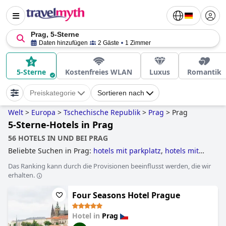
Prag, 5-Sterne
Daten hinzufügen
2 Gäste
1 Zimmer
5-Sterne
Kostenfreies WLAN
Luxus
Romantik
Preiskategorie
Sortieren nach
Welt
>
Europa
>
Tschechische Republik
>
Prag
>
Prag
5-Sterne-Hotels in Prag
56 HOTELS IN UND BEI PRAG
Beliebte Suchen in Prag:
hotels mit parkplatz
,
hotels mit
pool
,
klosterhotels
,
5-sterne-hotels
,
außergewöhnliche
Das Ranking kann durch die Provisionen beeinflusst werden, die wir
hotels
,
3-sterne-hotels
,
wellnesshotels
,
hotels im boutique-
erhalten.
stil
,
luxushotels
,
romantische hotels
,
4-sterne-hotels
and
günstige hotels
.
Four Seasons Hotel Prague
Hotel in
Prag