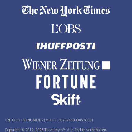
GNTO LIZENZNUMMER (MH.T.E.): 0259Ε60000576001
Copyright © 2012–2026 Travelmyth™. Alle Rechte vorbehalten.