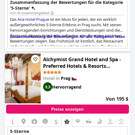
Zusammenfassung der Bewertungen für die Kategorie
'5-Sterne'
Von KI zusammengefasst
Das
Aria Hotel Prague
ist ein Muss für jeden, der ein wirklich
außergewöhnliches 5-Sterne-Erlebnis in Prag sucht. Mit seinen
hervorragenden Einrichtungen und Dienstleistungen sind die
Gäste mit diesem Hotel sehr zufrieden, wie die vielen positiven
Zusammenfassung der Bewertungen für alle Kategorien lesen
Bewertungen zeigen. Das Frühstück ist köstlich, das Restaurant
ist fantastisch und die Weinauswahl ist erstklassig. Die Zimmer
sind komfortabel und die Lage des Hotels ist unschlagbar. Einige
Kritiker erwähnen zwar kleinere Probleme mit dem Frühstück
Alchymist Grand Hotel and Spa -
und den Zimmern, aber insgesamt wird dieses Hotel sehr
Preferred Hotels & Resorts
empfohlen, und 100 % der Gäste geben ihr Gütesiegel.
(Alchymist Grand Hotel and Spa)
Hotel in
Prag
Hervorragend
9,3
Von 195 $
Preise anzeigen
$
+1
5-Sterne