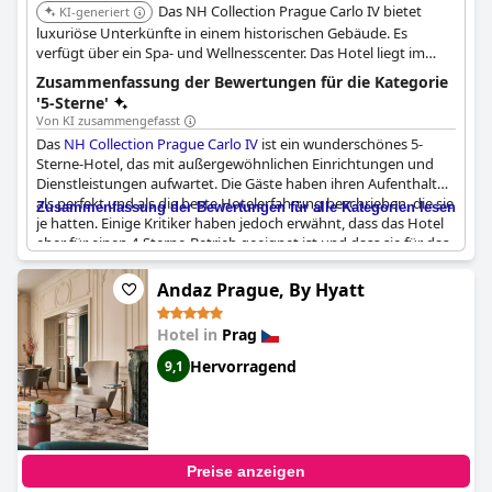
Das NH Collection Prague Carlo IV bietet
KI-generiert
luxuriöse Unterkünfte in einem historischen Gebäude. Es
verfügt über ein Spa- und Wellnesscenter. Das Hotel liegt im
Stadtzentrum, in der Nähe vieler Attraktionen.
Zusammenfassung der Bewertungen für die Kategorie
'5-Sterne'
Von KI zusammengefasst
Das
NH Collection Prague Carlo IV
ist ein wunderschönes 5-
Sterne-Hotel, das mit außergewöhnlichen Einrichtungen und
Dienstleistungen aufwartet. Die Gäste haben ihren Aufenthalt
als perfekt und als die beste Hotelerfahrung beschrieben, die sie
Zusammenfassung der Bewertungen für alle Kategorien lesen
je hatten. Einige Kritiker haben jedoch erwähnt, dass das Hotel
eher für einen 4-Sterne-Betrieb geeignet ist und dass sie für das
Geld, das sie bezahlt haben, mehr erwartet haben. Trotzdem hat
das freundliche und hilfsbereite Personal viele Gäste
Andaz Prague, By Hyatt
beeindruckt, die den außergewöhnlichen Service genossen
haben. Das Hotel selbst befindet sich in einem
Hotel in
Prag
atemberaubenden, historischen Gebäude, das von den Gästen
als eines der schönsten Hotels bezeichnet wurde, in denen sie je
Hervorragend
9,1
übernachtet haben. Einige Gäste bemängelten zwar die
schmutzige Aussicht oder die mangelnde Auswahl an
Annehmlichkeiten, doch insgesamt bietet das
NH Collection
Prague Carlo IV
ein hervorragendes Erlebnis, das es zu einem
perfekten 5-Sterne-Hotel macht.
Preise anzeigen