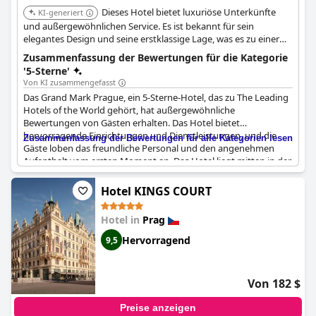
Dieses Hotel bietet luxuriöse Unterkünfte
KI-generiert
und außergewöhnlichen Service. Es ist bekannt für sein
elegantes Design und seine erstklassige Lage, was es zu einer
Top-Wahl für anspruchsvolle Reisende macht, die ein High-End-
Zusammenfassung der Bewertungen für die Kategorie
Erlebnis suchen.
'5-Sterne'
Von KI zusammengefasst
Das Grand Mark Prague, ein 5-Sterne-Hotel, das zu The Leading
Hotels of the World gehört, hat außergewöhnliche
Bewertungen von Gästen erhalten. Das Hotel bietet
hervorragende Einrichtungen und Dienstleistungen, und die
Zusammenfassung der Bewertungen für alle Kategorien lesen
Gäste loben das freundliche Personal und den angenehmen
Aufenthalt vom ersten Moment an. Das Hotel liegt mitten in der
Stadt und ist doch eine Oase der Entspannung mit einem
wunderschönen Spa und Garten. Der Service ist erstklassig und
Hotel KINGS COURT
entspricht der 5-Sterne-Bewertung. Das Personal ist sehr
zuvorkommend und bemüht, dass sich die Gäste während ihres
Hotel in
Prag
gesamten Aufenthalts wohl fühlen. Auch die Preise sind für ein
5-Sterne-Hotel sehr günstig. Alles in allem ist das The Grand
Hervorragend
9,5
Mark Prague eine fantastische Option für alle, die einen
außergewöhnlichen und entspannenden Aufenthalt in dieser
schönen Stadt suchen.
Von 182 $
Preise anzeigen