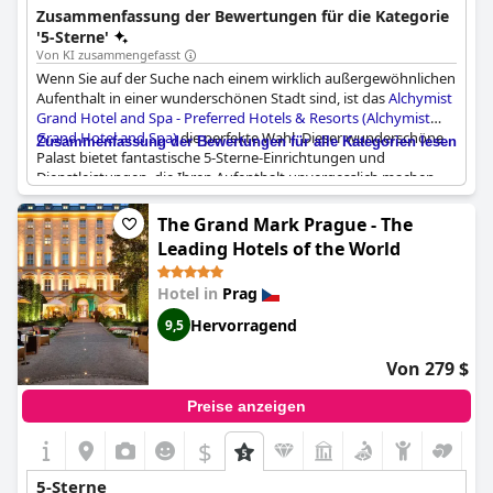
Zusammenfassung der Bewertungen für die Kategorie
'5-Sterne'
Von KI zusammengefasst
Wenn Sie auf der Suche nach einem wirklich außergewöhnlichen
Aufenthalt in einer wunderschönen Stadt sind, ist das
Alchymist
Grand Hotel and Spa - Preferred Hotels & Resorts (Alchymist
Grand Hotel and Spa)
die perfekte Wahl. Dieser wunderschöne
Zusammenfassung der Bewertungen für alle Kategorien lesen
Palast bietet fantastische 5-Sterne-Einrichtungen und
Dienstleistungen, die Ihren Aufenthalt unvergesslich machen
werden. Obwohl einige Gäste der Meinung sind, dass es sich
nicht um ein echtes Fünf-Sterne-Hotel handelt, bewerten die
The Grand Mark Prague - The
meisten es als einfach hervorragend. Das Hotel befindet sich in
Leading Hotels of the World
zentraler Lage, so dass Sie die Stadt leicht erkunden können.
Gäste aus aller Welt schwärmen von den erstklassigen
Hotel in
Prag
Annehmlichkeiten und dem hervorragenden Service des Hotels.
Von den komfortablen Zimmern bis hin zum luxuriösen Spa
Hervorragend
9,5
bietet dieses Hotel ein hervorragendes Preis-Leistungs-
Verhältnis. Alles in allem ist es ein außergewöhnliches Erlebnis,
Von 279 $
das sehr zu empfehlen ist.
Preise anzeigen
$
5-Sterne