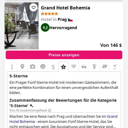
Englischkenntnisse des Empfangspersonals mögen dürftig sein,
aber das 5-Sterne-Hotel macht dies durch seinen
Grand Hotel Bohemia
außergewöhnlichen Service und seine Einrichtungen mehr als
wett. Es gibt zwar kein Wellness- oder Fitnesscenter, aber die
Hotel in
Prag
Gäste haben festgestellt, dass der einzigartige Charme und die
Schönheit des Hotels dies mehr als wettmachen. Und vergessen
Hervorragend
9,2
Sie nicht, die kostenlosen Bademäntel in Ihrem schönen Zimmer
zu genießen - es sind die kleinen Aufmerksamkeiten wie diese,
die das
Golden Well
wirklich auszeichnen.
Von 146 $
Preise anzeigen
$
5-Sterne
Ein Prager Fünf-Sterne-Hotel mit modernen Gästezimmern, die
eine perfekte Kombination für einen unvergesslichen Aufenthalt
bilden.
Zusammenfassung der Bewertungen für die Kategorie
'5-Sterne'
Von KI zusammengefasst
Machen Sie eine Reise nach Prag und übernachten Sie im
Grand
Hotel Bohemia
- einem luxuriösen Fünf-Sterne-Hotel, das Sie
nicht enttäuschen wird. Die Ausstattung und der Service sind