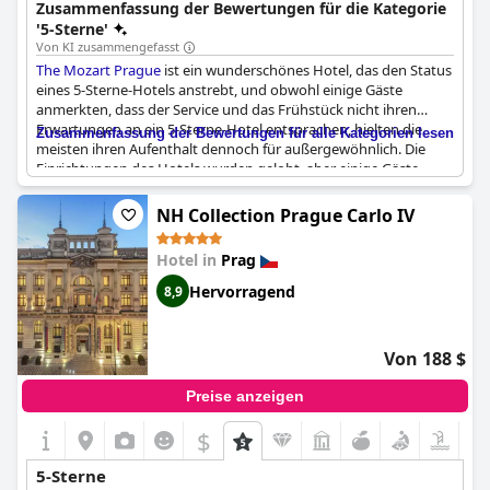
Zusammenfassung der Bewertungen für die Kategorie
'5-Sterne'
Von KI zusammengefasst
The Mozart Prague
ist ein wunderschönes Hotel, das den Status
eines 5-Sterne-Hotels anstrebt, und obwohl einige Gäste
anmerkten, dass der Service und das Frühstück nicht ihren
Erwartungen an ein 5-Sterne-Hotel entsprachen, hielten die
Zusammenfassung der Bewertungen für alle Kategorien lesen
meisten ihren Aufenthalt dennoch für außergewöhnlich. Die
Einrichtungen des Hotels wurden gelobt, aber einige Gäste
fanden, dass es dem Personal an Aufmerksamkeit und der
Fähigkeit, Fragen zu beantworten, mangelte. Trotz einiger
NH Collection Prague Carlo IV
kleinerer Mängel empfehlen die Gäste dieses Hotel sehr und
sind der Meinung, dass es seine Fünf-Sterne-Bewertung
Hotel in
Prag
durchaus verdient.
Hervorragend
8,9
Von 188 $
Preise anzeigen
$
5-Sterne