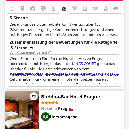
$
5-Sterne
Diese luxuriöse 5-Sterne-Unterkunft verfügt über 138
Gästezimmer, einzigartige Konferenzeinrichtungen und einen
prächtigen Ballsaal, der für alle Arten von besonderen Anlässen
und Hochzeiten geeignet ist.
Zusammenfassung der Bewertungen für die Kategorie
'5-Sterne'
Von KI zusammengefasst
Wenn Sie in einem Fünf-Sterne-Hotel im Herzen Prags
übernachten möchten, ist das
Hotel KINGS COURT
genau das
Richtige für Sie. Die Gäste schwärmen von dem
außergewöhnlichen Service und viele erwähnen, dass sie das
Zusammenfassung der Bewertungen für alle Kategorien lesen
Gefühl haben, wirklich in einem Hotel der Spitzenklasse zu
wohnen. Die Lage ist perfekt, direkt im Zentrum der Stadt, und
die Zimmer sind geräumig und gut ausgestattet mit luxuriösen
Bädern. Das Frühstück zeichnet sich durch eine große Vielfalt an
Buddha-Bar Hotel Prague
Optionen aus, darunter sogar Sushi. Trotz des hohen
Qualitätsniveaus waren viele Gäste von dem günstigen Preis
Hotel in
Prag
angenehm überrascht. Alles in allem ist es klar, warum so viele
Gäste dieses Hotel empfehlen und wiederkommen wollen - es
Hervorragend
9,0
übertrifft wirklich alle Erwartungen.