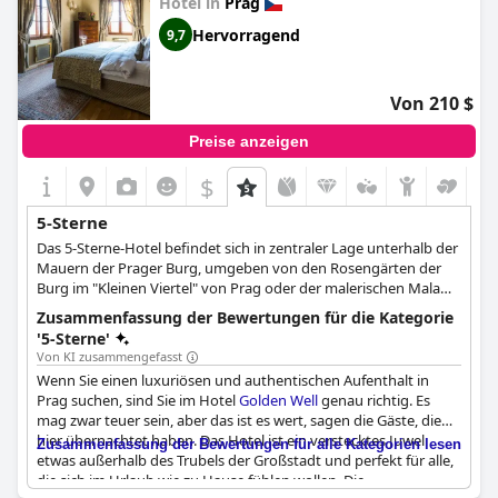
Hotel in
Prag
Insgesamt übertrifft dieses wunderschöne Hotel die
Erwartungen und bietet ein unvergessliches Erlebnis.
Hervorragend
9,7
Von 210 $
Preise anzeigen
$
5-Sterne
Das 5-Sterne-Hotel befindet sich in zentraler Lage unterhalb der
Mauern der Prager Burg, umgeben von den Rosengärten der
Burg im "Kleinen Viertel" von Prag oder der malerischen Mala
Strana.
Zusammenfassung der Bewertungen für die Kategorie
'5-Sterne'
Von KI zusammengefasst
Wenn Sie einen luxuriösen und authentischen Aufenthalt in
Prag suchen, sind Sie im Hotel
Golden Well
genau richtig. Es
mag zwar teuer sein, aber das ist es wert, sagen die Gäste, die
hier übernachtet haben. Das Hotel ist ein verstecktes Juwel
Zusammenfassung der Bewertungen für alle Kategorien lesen
etwas außerhalb des Trubels der Großstadt und perfekt für alle,
die sich im Urlaub wie zu Hause fühlen wollen. Die