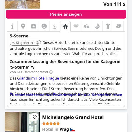
garantiert.
Von 111 $
Preise anzeigen
$
5-Sterne
Dieses Hotel bietet luxuriöse Unterkünfte
KI-generiert
und außergewöhnlichen Service. Sein modernes Design und die
zentrale Lage machen es zur ersten Wahl für anspruchsvolle
Reisende, die ein High-End-Erlebnis suchen.
Zusammenfassung der Bewertungen für die Kategorie
'5-Sterne'
Von KI zusammengefasst
Das
Grandium Hotel Prague
bietet eine Reihe von Einrichtungen
und Dienstleistungen, die bei seinen Gästen gemischte Gefühle
hinsichtlich seiner Fünf-Sterne-Bewertung hervorrufen. Das
Äußere des Hotels und die Zimmer sehen mit ihrer modernen,
Zusammenfassung der Bewertungen für alle Kategorien lesen
luxuriösen Einrichtung sicherlich danach aus. Viele Rezensenten
finden, dass die Zimmer ihren Erwartungen an ein Fünf-Sterne-
Haus entsprechen und die Gesamtatmosphäre hochwertig ist.
Michelangelo Grand Hotel
Gäste loben häufig das Frühstück und bezeichnen es als
angenehm, einige halten es sogar für ein Fünf-Sterne-Frühstück.
Hotel in
Prag
Trotzdem wird erwähnt, dass es Bereiche gibt, in denen der