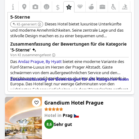
$
+7
5-Sterne
Dieses Hotel bietet luxuriöse Unterkünfte
KI-generiert
und moderne Annehmlichkeiten. Seine zentrale Lage und das
stilvolle Design machen es zu einer bequemen und
hochwertigen Wahl für Reisende.
Zusammenfassung der Bewertungen für die Kategorie
'5-Sterne'
Von KI zusammengefasst
Das
Andaz Prague, By Hyatt
bietet eine moderne Variante des
Fünf-Sterne-Luxus im Herzen der Prager Altstadt. Gäste
schwärmen von dem außergewöhnlichen Service und den
Einrichtungen und bezeichnen es als eines der besten Hotels in
Zusammenfassung der Bewertungen für alle Kategorien lesen
Europa. Das Hotel liegt nur wenige Gehminuten von den
wichtigsten Sehenswürdigkeiten wie dem Wenzelsplatz entfernt
und ist somit ein idealer Standort für Touristen. Die Zimmer sind
wunderschön gestaltet und entsprechen den höchsten Fünf-
Grandium Hotel Prague
Sterne-Deluxe-Standards. Die Gäste schätzen auch die Ruhe, die
trotz der zentralen Lage herrscht. Auch wenn das Frühstück
Hotel in
Prag
nicht dem Fünf-Sterne-Standard entspricht, bietet das Andaz
Prague insgesamt ein außergewöhnliches Reiseerlebnis, das
Sehr gut
8,6
von den Gästen immer wieder als "hervorragend" und
"fantastisch" bezeichnet wird und einen erneuten Besuch