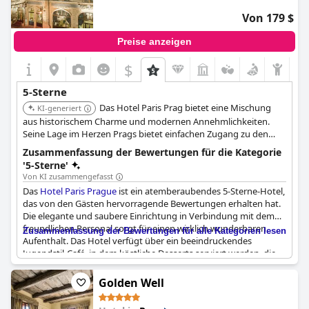
Zahnpasta und Bürste fragen muss. Alles in allem sind der
Von 179 $
Service und die Einrichtungen des
Buddha-Bar Hotel Prague
jedoch ein Muss für Ihren nächsten Besuch in der Stadt.
Preise anzeigen
$
5-Sterne
Das Hotel Paris Prag bietet eine Mischung
KI-generiert
aus historischem Charme und modernen Annehmlichkeiten.
Seine Lage im Herzen Prags bietet einfachen Zugang zu den
wichtigsten Sehenswürdigkeiten. Das Hotel ist bekannt für
Zusammenfassung der Bewertungen für die Kategorie
seinen einzigartigen architektonischen Stil.
'5-Sterne'
Von KI zusammengefasst
Das
Hotel Paris Prague
ist ein atemberaubendes 5-Sterne-Hotel,
das von den Gästen hervorragende Bewertungen erhalten hat.
Die elegante und saubere Einrichtung in Verbindung mit dem
freundlichen Personal sorgt für einen wirklich wunderbaren
Zusammenfassung der Bewertungen für alle Kategorien lesen
Aufenthalt. Das Hotel verfügt über ein beeindruckendes
Jugendstil-Café, in dem köstliche Desserts serviert werden, die
man sich nicht entgehen lassen sollte. Trotz einiger kleinerer
Probleme mit dem Duschdruck und dem Frühstück sind sich die
Golden Well
Gäste einig, dass das
Hotel Paris Prague
eine fantastische Wahl
für einen luxuriösen Aufenthalt in einer großartigen Lage ist.