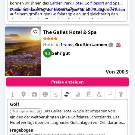
können wir Ihnen das
Carden Park Hotel, Golf Resort and Spa
empfehlen. In diesem exklusiven Golfresort können die Gäste
Zusammenfassung der Bewertungen für alle Kategorien lesen
auf einem großartigen Golfplatz spielen und gleichzeitig den
atemberaubenden Blick auf das Gelände von ihren Zimmern aus
genießen - vor allem von den Zimmern mit Balkonen, die den
Golfplatz überblicken. Das Resort ist zwar ein wenig teuer, aber
The Gailes Hotel & Spa
der Golfservice und die Gastfreundschaft sind erstklassig. Dieser
gute Ort zum Entspannen bietet nichts Besonderes, aber die
Hotel in
,
Großbritannien
Irvine
Gäste schwärmen von den Annehmlichkeiten des Golf Resorts
und den atemberaubenden Zimmern des Resorts.
Sehr gut
8,2
Von 200 $
Preise anzeigen
$
Golf
Das Gailes Hotel & Spa ist umgeben von
KI-generiert
einigen der weltberühmten Links-Golfplätze Schottlands. Das
Hotel verfügt über umfangreiche Golfanlagen vor Ort, darunter
Ayrshires einzige Toptracer-Driving Range und ein Lehrstudio.
Fragebogen
Das Hotel bietet auch Golfreisen und Erlebnisse zum Spielen von