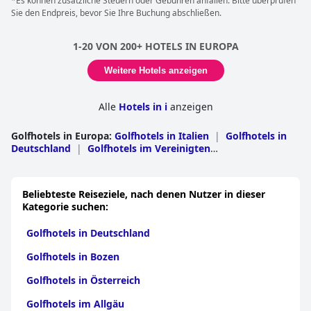
*Es können zusätzliche Steuern oder Gebühren anfallen. Bitte überprüfen
Sie den Endpreis, bevor Sie Ihre Buchung abschließen.
1-20 VON 200+ HOTELS IN EUROPA
Weitere Hotels anzeigen
Alle
Hotels in i
anzeigen
Golfhotels in Europa
:
Golfhotels in Italien
|
Golfhotels in
Deutschland
|
Golfhotels im Vereinigten
Königreich
|
Golfhotels in Frankreich
|
Golfhotels in
Spanien
|
Golfhotels in Österreich
|
Golfhotels in der
Schweiz
|
Golfhotels in den Niederlanden
|
Golfhotels in
Beliebteste Reiseziele, nach denen Nutzer in dieser
Schweden
|
Golfhotels in der Tschechischen
Kategorie suchen:
Republik
|
Golfhotels in Irland
|
Golfhotels in
Portugal
|
Golfhotels in Belgien
|
Golfhotels in
Golfhotels in Deutschland
Dänemark
|
Golfhotels in Griechenland
|
Golfhotels in
Finnland
|
Golfhotels in Norwegen
|
Golfhotels in
Golfhotels in Bozen
Polen
|
Golfhotels in Slowenien
|
Golfhotels in
Bulgarien
|
Golfhotels in Island
|
Golfhotels in der
Golfhotels in Österreich
Slowakei
|
Golfhotels in Kroatien
|
Golfhotels in
Ungarn
|
Golfhotels auf Zypern
|
Golfhotels in
Golfhotels im Allgäu
Andorra
|
Golfhotels in Luxemburg
|
Golfhotels in