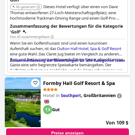
Dieses Hotel verfügt über einen von Dave
KI-generiert
Thomas entworfenen 27-Loch-Meisterschaftsgolfplatz, eine
hochmoderne Trackman-Driving Range und einen Golf-Pro-
Shop. Es bietet sowohl den Calverley- als auch den Hall-Platz, die
Zusammenfassung der Bewertungen für die Kategorie
Herausforderungen für alle Spielstärken bieten. Das Hotel gilt
'Golf'
als eines der besten in Yorkshire mit 152 Schlafzimmern, einem
Von KI zusammengefasst
hoteleigenen Spa, Restaurant und einer Bar.
Wenn Sie ein Golfenthusiast sind und einen luxuriösen
Aufenthalt suchen, ist das
Oulton Hall Hotel, Spa & Golf Resort
eine gute Wahl. Das Claret Jug bietet im Vergleich zu anderen
Bars und Restaurants wettbewerbsfähige Preise, obwohl einige
Zusammenfassung der Bewertungen für alle Kategorien lesen
Gäste eine sehr begrenzte Speisekarte bemängelten. Der
Golfplatz selbst ist ein Highlight, und die Gäste schwärmen von
den Mitarbeitern des Golfplatzrestaurants. Wenn Sie kein Golfer
sind, ist das Resort trotzdem eine gute Option für einen kurzen
Formby Hall Golf Resort & Spa
Aufenthalt, obwohl einige Gäste sich wünschten, sie hätten Zeit
für eine Runde Golf gehabt. Insgesamt scheint das Resort ein
Hotel in
,
Großbritannien
Southport
ausgewogenes Angebot sowohl für Golfer als auch für Nicht-
Golfer zu haben, und die Gäste haben es genossen, dort
besondere Anlässe zu feiern.
Gut
7,8
Von 109 $
Preise anzeigen