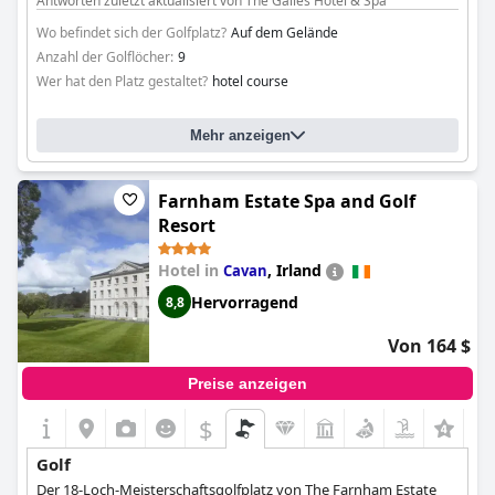
Antworten zuletzt aktualisiert von The Gailes Hotel & Spa
Weltklasse-Golfplätzen in Ayrshire an.
Wo befindet sich der Golfplatz?
Auf dem Gelände
Anzahl der Golflöcher:
9
Wer hat den Platz gestaltet?
hotel course
Mehr anzeigen
Farnham Estate Spa and Golf
Resort
Hotel in
,
Irland
Cavan
Hervorragend
8,8
Von 164 $
Preise anzeigen
$
Golf
Der 18-Loch-Meisterschaftsgolfplatz von The Farnham Estate