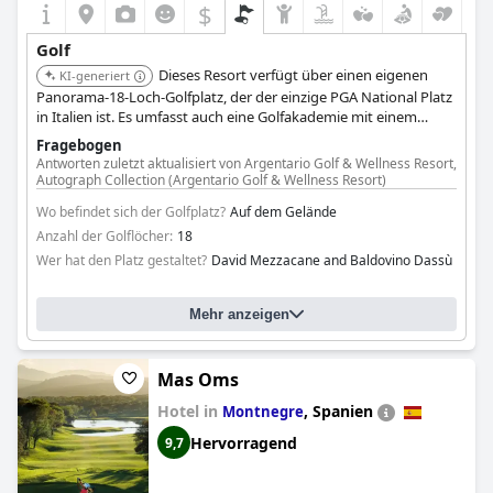
$
Golf
Dieses Resort verfügt über einen eigenen
KI-generiert
Panorama-18-Loch-Golfplatz, der der einzige PGA National Platz
in Italien ist. Es umfasst auch eine Golfakademie mit einem
TrackMan IIIe Simulator, einer Driving Range und
Fragebogen
Übungsbereichen, die umfassende Einrichtungen für
Antworten zuletzt aktualisiert von Argentario Golf & Wellness Resort,
Golfbegeisterte bieten.
Autograph Collection (Argentario Golf & Wellness Resort)
Wo befindet sich der Golfplatz?
Auf dem Gelände
Anzahl der Golflöcher:
18
Wer hat den Platz gestaltet?
David Mezzacane and Baldovino Dassù
Mehr anzeigen
Mas Oms
Hotel in
,
Spanien
Montnegre
Hervorragend
9,7