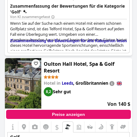
Unterkünfte, was es zu einer großartigen Wahl für einen Golf-
Zusammenfassung der Bewertungen für die Kategorie
und Wellnessurlaub macht.
'Golf'
Von KI zusammengefasst
Wenn Sie auf der Suche nach einem Hotel mit einem schönen
Golfplatz sind, ist das Telford Hotel, Spa & Golf Resort auf jeden
Fall eine Überlegung wert. Umgeben von einer
atemberaubenden Aussicht und beeindruckenden Gärten bietet
Zusammenfassung der Bewertungen für alle Kategorien lesen
dieses Hotel hervorragende Sporteinrichtungen, einschließlich
eines großartigen Golfplatzes. Nach Ansicht der letzten Gäste ist
der Golfplatz wirklich erstklassig, viele bezeichnen ihn als
"ausgezeichnet" oder "großartig". Einige Gäste haben jedoch
Oulton Hall Hotel, Spa & Golf
angemerkt, dass die großen Golfgruppen manchmal ein wenig
Resort
Krawall verursachen können, da einige Mitglieder im Barbereich
etwas zu rüpelhaft und grob werden. Trotzdem sind sich die
Hotel in
,
Großbritannien
Leeds
meisten Gäste einig, dass das Telford Hotel eine gute Wahl für
diejenigen ist, die ein gutes Essen, eine schöne Landschaft und
Sehr gut
8,2
natürlich ein hervorragendes Golfspiel suchen.
Von 140 $
Preise anzeigen
$
Golf