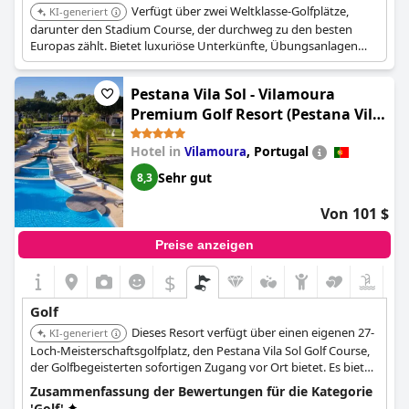
Verfügt über zwei Weltklasse-Golfplätze,
KI-generiert
darunter den Stadium Course, der durchweg zu den besten
Europas zählt. Bietet luxuriöse Unterkünfte, Übungsanlagen
und ist ein regelmäßiger Austragungsort für Turniere der
European Tour. Bietet ein umfassendes Golferlebnis mit
Pestana Vila Sol - Vilamoura
hochwertigen Ausstattungen und Integration in die Natur.
Premium Golf Resort (Pestana Vila
Sol Golf - Vilamoura)
Hotel in
,
Portugal
Vilamoura
Sehr gut
8,3
Von 101 $
Preise anzeigen
$
Golf
Dieses Resort verfügt über einen eigenen 27-
KI-generiert
Loch-Meisterschaftsgolfplatz, den Pestana Vila Sol Golf Course,
der Golfbegeisterten sofortigen Zugang vor Ort bietet. Es bietet
umfassende Golfeinrichtungen, darunter ein Clubhaus und
Zusammenfassung der Bewertungen für die Kategorie
einen Pro-Shop.
'Golf'