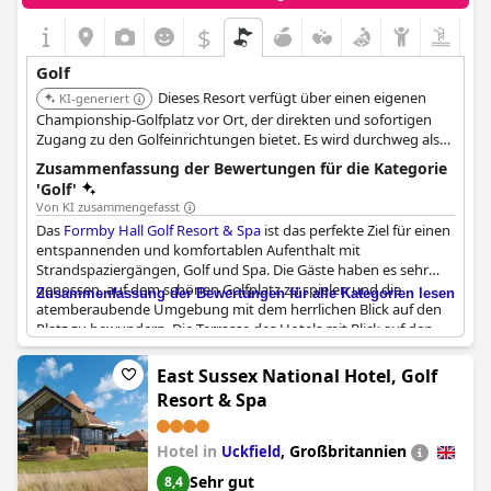
$
Golf
Dieses Resort verfügt über einen eigenen
KI-generiert
Championship-Golfplatz vor Ort, der direkten und sofortigen
Zugang zu den Golfeinrichtungen bietet. Es wird durchweg als
erstklassiges Golfreiseziel hervorgehoben.
Zusammenfassung der Bewertungen für die Kategorie
'Golf'
Von KI zusammengefasst
Das
Formby Hall Golf Resort & Spa
ist das perfekte Ziel für einen
entspannenden und komfortablen Aufenthalt mit
Strandspaziergängen, Golf und Spa. Die Gäste haben es sehr
genossen, auf dem schönen Golfplatz zu spielen und die
Zusammenfassung der Bewertungen für alle Kategorien lesen
atemberaubende Umgebung mit dem herrlichen Blick auf den
Platz zu bewundern. Die Terrasse des Hotels mit Blick auf den
Golfplatz ist ein großartiger Ort, um die Landschaft zu genießen,
und der Golfplatz wird gut unterstützt. Trotz des
East Sussex National Hotel, Golf
frühmorgendlichen Lärms durch begeisterte Golfer haben die
Resort & Spa
Gäste die Einrichtungen im Allgemeinen als gut empfunden,
und der Blick auf den Golfplatz hebt dieses Luxushotel wirklich
hervor. Die Gäste planen bereits ihre Rückkehr im Sommer und
Hotel in
,
Großbritannien
Uckfield
können das Hotel für einen perfekten Golfurlaub nur
Sehr gut
8,4
empfehlen. Auch wenn Sie kein Golfer sind, ist das
Formby Hall