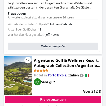
liegt inmitten von sanften Hügeln und dichten Wäldern und
zählt zu den besten in der gesamten Grafschaft. Die Gäste
können auch Ausrüstung im Pro Shop kaufen oder das
Fragebogen
Clubhaus besuchen und einen unvergesslichen Golfausflug
Antworten zuletzt aktualisiert von unsere Editoren
verbringen.
Wo befindet sich der Golfplatz?
Auf dem Gelände
Anzahl der Golflöcher:
18
Wer hat den Platz gestaltet?
Jeff Howes
Mehr anzeigen
Argentario Golf & Wellness Resort,
Autograph Collection (Argentario
Golf & Wellness Resort)
Hotel in
,
Italien
Porto Ercole
Sehr gut
8,1
Von 312 $
Preise anzeigen