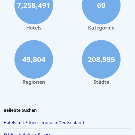
7,258,491
60
Golfhotels in Salzburg
Golfhotels in Munster
Golfhotels in Portugal
Hotels
Kategorien
Golfhotels an der Nordsee
Golfhotels an der Algarve
49,804
208,995
Regionen
Städte
Beliebte Suchen
Hotels mit Fitnessstudio in Deutschland
Schlosshotels in Bayern