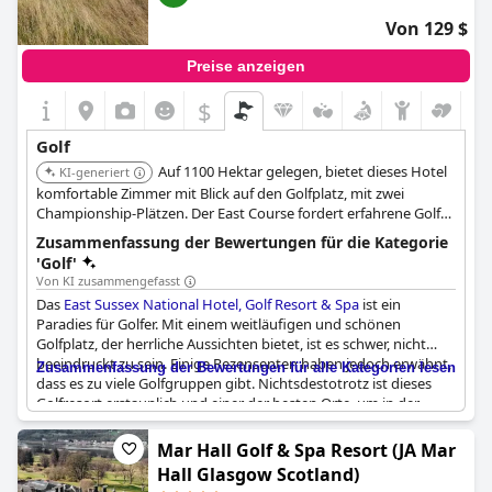
Golf Resort & Spa
ein guter Ort für einen Aufenthalt mit
Von 129 $
bequemem Zugang zu den Zimmern und einem schönen Blick
auf den Golfplatz. Beachten Sie jedoch, dass der Golfplatz nicht
Preise anzeigen
für alle Gäste zugänglich ist und dass es einige Beschwerden
über erhöhte Preise bei besonderen Veranstaltungen wie den
$
PGA Seniors gegeben hat.
Golf
Auf 1100 Hektar gelegen, bietet dieses Hotel
KI-generiert
komfortable Zimmer mit Blick auf den Golfplatz, mit zwei
Championship-Plätzen. Der East Course fordert erfahrene Golfer
heraus, und der West Course besticht durch eine herrliche
Zusammenfassung der Bewertungen für die Kategorie
Landschaft.
'Golf'
Von KI zusammengefasst
Das
East Sussex National Hotel, Golf Resort & Spa
ist ein
Paradies für Golfer. Mit einem weitläufigen und schönen
Golfplatz, der herrliche Aussichten bietet, ist es schwer, nicht
beeindruckt zu sein. Einige Rezensenten haben jedoch erwähnt,
Zusammenfassung der Bewertungen für alle Kategorien lesen
dass es zu viele Golfgruppen gibt. Nichtsdestotrotz ist dieses
Golfresort erstaunlich und einer der besten Orte, um in der
Gegend zu bleiben. Auch das Preis-Leistungs-Verhältnis ist gut.
Abgesehen von den Golfanlagen verfügt das Hotel über einen
Mar Hall Golf & Spa Resort (JA Mar
Golfclub und bietet Zugang zu Freizeiteinrichtungen. Die
Hall Glasgow Scotland)
Rezensenten waren begeistert von dem schönen Hotel mit