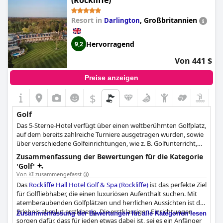
(Rockliffe)
Resort in
,
Großbritannien
Darlington
Hervorragend
9,2
Von 441 $
Preise anzeigen
$
Golf
Das 5-Sterne-Hotel verfügt über einen weltberühmten Golfplatz,
auf dem bereits zahlreiche Turniere ausgetragen wurden, sowie
über verschiedene Golfeinrichtungen, wie z. B. Golfunterricht,
eine Golfakademie, einen Pro Shop, in dem Sie Ihre gesamte
Zusammenfassung der Bewertungen für die Kategorie
Ausrüstung kaufen können, und eine atemberaubende
'Golf'
Landschaft, die Ihr Golfspiel und Ihren gesamten Aufenthalt
Von KI zusammengefasst
unvergesslich machen wird.
Das
Rockliffe Hall Hotel Golf & Spa (Rockliffe)
ist das perfekte Ziel
für Golfliebhaber, die einen luxuriösen Aufenthalt suchen. Mit
atemberaubenden Golfplätzen und herrlichen Aussichten ist das
Erlebnis absolut erstklassig. Die erstklassigen Einrichtungen
Zusammenfassung der Bewertungen für alle Kategorien lesen
sorgen dafür, dass für jeden etwas dabei ist, sei es ein Anfänger