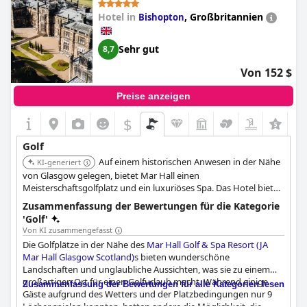
seinen ausgezeichneten Einrichtungen, dem hervorragenden
Hotel in
,
Großbritannien
Bishopton
Essen und dem Blick vom Balkon auf den mit Rehen übersäten
Golfplatz. Dieses Luxushotel in ländlicher Umgebung ist ein
Schmuckstück und ein guter Ausgangspunkt für die Erkundung
Sehr gut
8,7
der Umgebung. Die Rezensenten genossen auch Spaziergänge
rund um den Golfplatz und bewunderten die schöne Aussicht.
Von 152 $
Alles in allem ist das
East Sussex National Hotel, Golf Resort &
Spa
für Golfliebhaber der perfekte Ort, um sich mit Blick auf den
Preise anzeigen
Golfplatz zu erholen.
$
+7
Golf
Auf einem historischen Anwesen in der Nähe
KI-generiert
von Glasgow gelegen, bietet Mar Hall einen
Meisterschaftsgolfplatz und ein luxuriöses Spa. Das Hotel bietet
elegante Unterkünfte und gehobene Küche, was es zu einer
Zusammenfassung der Bewertungen für die Kategorie
ausgezeichneten Wahl für einen entspannenden Golfurlaub
'Golf'
macht.
Von KI zusammengefasst
Die Golfplätze in der Nähe des
Mar Hall Golf & Spa Resort (JA
Mar Hall Glasgow Scotland)
s bieten wunderschöne
Landschaften und unglaubliche Aussichten, was sie zu einem
großartigen Ort für einen Golfurlaub macht. Während einige
Zusammenfassung der Bewertungen für alle Kategorien lesen
Gäste aufgrund des Wetters und der Platzbedingungen nur 9
Löcher spielen konnten, hatten andere die Möglichkeit, die