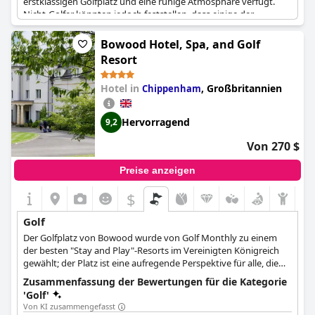
erstklassigen Golfplatz und eine ruhige Atmosphäre verfügt.
Nicht-Golfer könnten jedoch feststellen, dass einige der
Dienstleistungen für das Niveau der Sterne fehlen, und das
Resort kann von einem Auto abhängig sein, um andere
Bowood Hotel, Spa, and Golf
Attraktionen zu erreichen. Nichtsdestotrotz ist das Hotel sehr
Resort
schön und bietet Einrichtungen wie ein Spa, das Claret Jug
Restaurant und einen malerischen Blick auf den Golfplatz von
Hotel in
,
Großbritannien
Chippenham
den Gästezimmern aus. Alles in allem eine hervorragende Wahl
für einen erholsamen Aufenthalt oder einen Golfrückzug.
Hervorragend
9,2
Von 270 $
Preise anzeigen
$
Golf
Der Golfplatz von Bowood wurde von Golf Monthly zu einem
der besten "Stay and Play"-Resorts im Vereinigten Königreich
gewählt; der Platz ist eine aufregende Perspektive für alle, die
das Spiel lieben.
Zusammenfassung der Bewertungen für die Kategorie
'Golf'
Von KI zusammengefasst