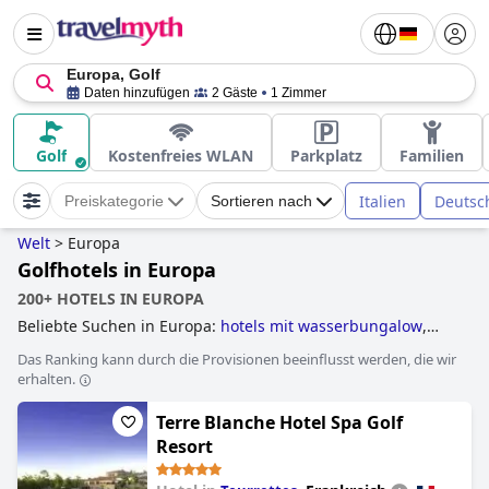
Europa, Golf
Daten hinzufügen
2 Gäste
1 Zimmer
Golf
Kostenfreies WLAN
Parkplatz
Familien
Italien
Deutsc
Preiskategorie
Sortieren nach
Welt
>
Europa
Golfhotels in Europa
200+ HOTELS IN EUROPA
Beliebte Suchen in Europa:
hotels mit wasserbungalow
,
hotels für flitterwochen
,
außergewöhnliche hotels
,
hotels
Das Ranking kann durch die Provisionen beeinflusst werden, die wir
mit privatpool
,
golfhotels
,
erwachsenenhotels
,
erhalten.
baumhaushotels
,
hotels mit all inclusive angeboten
,
luxushotels
,
yoga hotels
,
hotels im boutique-stil
,
Terre Blanche Hotel Spa Golf
romantische hotels
,
casinohotels
,
spukhotels
,
hotels direkt
am strand
and
familienhotels
.
Resort