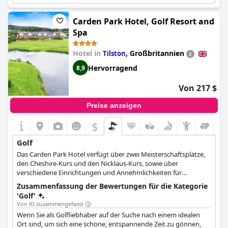
luxuriösen Spa- und Golfeinrichtungen des Resorts zu genießen.
Das Hotelpersonal wurde für seinen aufmerksamen Service
Carden Park Hotel, Golf Resort and
gelobt und die Bar vor Ort servierte köstliche Mahlzeiten. Die
Spa
Lage des Resorts macht es außerdem zu einem idealen
Ausgangspunkt für die Erkundung der Umgebung, auch wenn
Hotel in
,
Großbritannien
Tilston
es schwierig sein kann, auf dem Gelände spazieren zu gehen,
ohne die Golfer zu stören. Obwohl nicht klar ist, ob der Golfclub
Hervorragend
8,9
zum Hotel gehört, sind Gäste mehrfach nach Mar Hall
zurückgekehrt, um die schönen Hirsche, das ausgezeichnete
Von 217 $
Essen und die entspannenden Spa-Einrichtungen zu genießen.
Preise anzeigen
$
Golf
Das Carden Park Hotel verfügt über zwei Meisterschaftsplätze,
den Cheshire-Kurs und den Nicklaus-Kurs, sowie über
verschiedene Einrichtungen und Annehmlichkeiten für
Golfliebhaber wie einen Pro Shop, Mitgliedschaftsoptionen, eine
Zusammenfassung der Bewertungen für die Kategorie
Driving Range und verschiedene Firmenpakete und -
'Golf'
einrichtungen.
Von KI zusammengefasst
Wenn Sie als Golfliebhaber auf der Suche nach einem idealen
Ort sind, um sich eine schöne, entspannende Zeit zu gönnen,