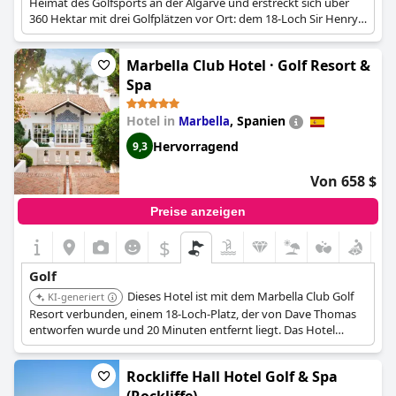
was es zu einer ausgezeichneten Wahl für einen Golfurlaub
Heimat des Golfsports an der Algarve und erstreckt sich über
macht.
360 Hektar mit drei Golfplätzen vor Ort: dem 18-Loch Sir Henry
Cotton Championship Course, dem 9-Loch Resort Course und
Insgesamt erweist sich das
dem 9-Loch Academy Course. Es bietet umfangreiche
Pestana Vila Sol - Vilamoura
Marbella Club Hotel · Golf Resort &
Premium Golf Resort (Pestana Vila Sol Golf - Vilamoura)
Golfeinrichtungen, darunter eine Driving Range, einen Pro-Shop
als ein
idealer Ort für einen Golfurlaub, der den Charme
und Golfstunden.
Spa
hervorragender Golfeinrichtungen mit dem Komfort von
Annehmlichkeiten vor Ort und ansprechenden Preisen
Hotel in
,
Spanien
Marbella
verbindet.
Hervorragend
9,3
Von 658 $
Preise anzeigen
$
Golf
Dieses Hotel ist mit dem Marbella Club Golf
KI-generiert
Resort verbunden, einem 18-Loch-Platz, der von Dave Thomas
entworfen wurde und 20 Minuten entfernt liegt. Das Hotel
bietet einen kostenlosen Shuttleservice zum Golfplatz sowie
einen Pro Shop, eine Driving Range und ein Putting Green.
Rockliffe Hall Hotel Golf & Spa