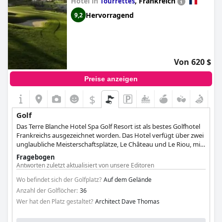
Hotel in
,
Frankreich
Tourrettes
Hervorragend
9,2
Von 620 $
Preise anzeigen
$
Golf
Das Terre Blanche Hotel Spa Golf Resort ist als bestes Golfhotel
Frankreichs ausgezeichnet worden. Das Hotel verfügt über zwei
unglaubliche Meisterschaftsplätze, Le Château und Le Riou, mit
jeweils 18 Löchern, die von der Natur und der Schönheit der
Fragebogen
umliegenden Landschaft inspiriert sind, und ermöglicht es den
Antworten zuletzt aktualisiert von unsere Editoren
Gästen, voll und ganz in das Golferlebnis einzutauchen und
einen angenehmen und unvergesslichen Aufenthalt zu
Wo befindet sich der Golfplatz?
Auf dem Gelände
verbringen. Ein Clubhaus und ein Trainingszentrum stehen den
Anzahl der Golflöcher:
36
Gästen ebenfalls zur Verfügung.
Wer hat den Platz gestaltet?
Architect Dave Thomas