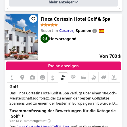
Mehr anzeigen
Finca Cortesin Hotel Golf & Spa
Resort in
,
Spanien
Casares
Hervorragend
9,5
Von 700 $
Preise anzeigen
$
Golf
Das Finca Cortesin Hotel Golf & Spa verfügt über einen 18-Loch-
Meisterschaftsgolfplatz, der zu einem der besten Golfplätze
Spaniens und zu einem der besten in Europa gewählt wurde. Die
wunderschöne natürliche Umgebung und das angenehme
Zusammenfassung der Bewertungen für die Kategorie
Wetter sorgen für ein durch und durch angenehmes
'Golf'
Golferlebnis für alle interessierten Gäste.
Von KI zusammengefasst
Das
Finca Cortesin Hotel Golf & Spa
verfügt über einen der