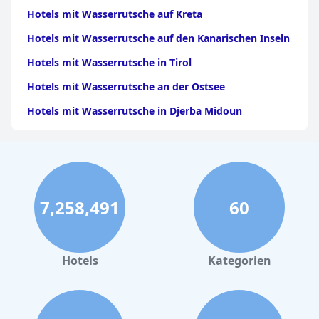
Hotels mit Wasserrutsche auf Kreta
Hotels mit Wasserrutsche auf den Kanarischen Inseln
Hotels mit Wasserrutsche in Tirol
Hotels mit Wasserrutsche an der Ostsee
Hotels mit Wasserrutsche in Djerba Midoun
Hotels mit Wasserrutsche auf Korfu
Hotels mit Wasserrutsche in Bozen
Hotels mit Wasserrutsche in Andalusien
7,258,491
60
Hotels mit Wasserrutsche auf Kos
Hotels mit Wasserrutsche auf Gran Canaria
Hotels mit Wasserrutsche auf Lanzarote
Hotels
Kategorien
Hotels mit Wasserrutsche auf den Malediven
Hotels mit Wasserrutsche auf Fuerteventura