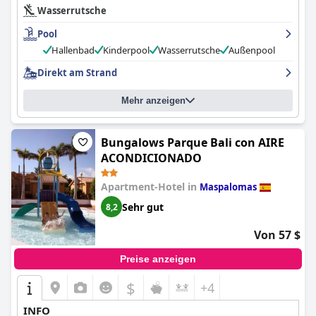
Wasserrutsche
Pool
Hallenbad
Kinderpool
Wasserrutsche
Außenpool
Direkt am Strand
Mehr anzeigen
Bungalows Parque Bali con AIRE
ACONDICIONADO
Apartment-Hotel in
Maspalomas
Sehr gut
8,2
Von 57 $
Preise anzeigen
$
+4
INFO