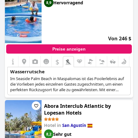
Hervorragend
8,9
Von 246 $
Preise anzeigen
$
Wasserrutsche
Im Seaside Palm Beach in Maspalomas ist das Poolerlebnis auf
die Vorlieben jedes einzelnen Gastes zugeschnitten, um einen
perfekten Rückzugsort für alle zu gewährleisten. Mit einer
bemerkenswerten Auswahl an fünf verschiedenen Pools bietet
das Resort eine harmonische Mischung aus Genuss,
Abora Interclub Atlantic by
Entspannung und familienfreundlichem Vergnügen, was es zu
einem wahrhaft luxuriösen Reiseziel macht.
Lopesan Hotels
Für die Kleinsten gibt es einen flachen Baby-Pool mit einer Tiefe
von 0,5 Metern, der ihnen eine sichere und angenehme
Hotel in
San Agustín
Umgebung zum Planschen und Spielen bietet. Außerdem gibt
Sehr gut
es ein spezielles Kinderbecken mit einer Tiefe von 0,9 bis 1,10
8,2