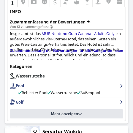
$
INFO
Zusammenfassung der Bewertungen
Von KI zusammengefasst
Insgesamt ist das
MUR Neptuno Gran Canaria - Adults Only
ein
außergewöhnliches Vier-Sterne-Hotel, das seinen Gästen ein
gutes Preis-Leistungs-Verhältnis bietet. Das Hotel ist sehr
gepflegt und die Gäste können einen angenehmen Aufenthalt
Zusammenfassung der Bewertungen für alle Kategorien lesen
erwarten. Das Personal ist freundlich und einladend, so dass
man sich im Hotel wohlfühlt. Einige Gäste bemängeln zwar das
schwache Frühstück, doch die hervorragenden Einrichtungen
Kategorien
und Dienstleistungen des Hotels machen dies mehr als wett.
Wasserrutsche
Einige Gäste sind sogar der Meinung, dass das Hotel mehr als
vier Sterne verdient hätte. Trotz einiger kleinerer Probleme, wie
Pool
z. B. die Gebühren für die Nutzung des Safes, können die Gäste
einen komfortablen und angenehmen Aufenthalt in diesem
Beheizter Pool
Wasserrutsche
Außenpool
empfehlenswerten Hotel erwarten.
Golf
Mehr anzeigen
Servatur Waikiki