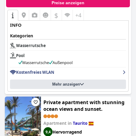
Preise anzeigen
$
+4
INFO
Kategorien
Wasserrutsche
Pool
Wasserrutsche
Außenpool
Kostenfreies WLAN
Mehr anzeigen
Private apartment with stunning
ocean views and sunset.
Apartment in
Taurito
Hervorragend
9,4