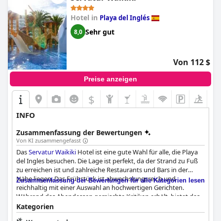
Hotel in
Playa del Inglés
Sehr gut
8,0
Von 112 $
Preise anzeigen
$
INFO
Zusammenfassung der Bewertungen
Von KI zusammengefasst
Das
Servatur Waikiki
Hotel ist eine gute Wahl für alle, die Playa
del Ingles besuchen. Die Lage ist perfekt, da der Strand zu Fuß
zu erreichen ist und zahlreiche Restaurants und Bars in der
Nähe liegen. Das Frühstück ist abwechslungsreich und
Zusammenfassung der Bewertungen für alle Kategorien lesen
reichhaltig mit einer Auswahl an hochwertigen Gerichten.
Während das Abendessen gemischte Kritiken erhält, bietet das
Buffet eine große Auswahl an Optionen für Erwachsene und
Kategorien
Kinder. Die Zimmer sind in der Regel sauber und gemütlich, mit