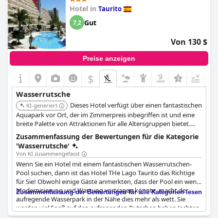
Hotel in
Taurito
Gut
7,2
Von 130 $
Preise anzeigen
$
Wasserrutsche
Dieses Hotel verfügt über einen fantastischen
KI-generiert
Aquapark vor Ort, der im Zimmerpreis inbegriffen ist und eine
breite Palette von Attraktionen für alle Altersgruppen bietet.
Seine Nähe sowohl zum Hotel als auch zum Strand trägt zur
Zusammenfassung der Bewertungen für die Kategorie
Bequemlichkeit bei und macht es zu einer Top-Wahl für Familien,
'Wasserrutsche'
die Wasserspaß suchen.
Von KI zusammengefasst
Wenn Sie ein Hotel mit einem fantastischen Wasserrutschen-
Pool suchen, dann ist das Hotel THe Lago Taurito das Richtige
für Sie! Obwohl einige Gäste anmerkten, dass der Pool ein wenig
Modernisierung und Wartung vertragen könnte, macht der
Zusammenfassung der Bewertungen für alle Kategorien lesen
aufregende Wasserpark in der Nähe dies mehr als wett. Sie
werden viel Spaß auf den aufregenden Rutschen haben (achten
Sie nur darauf, dass einige von ihnen ein wenig rau sind!) und