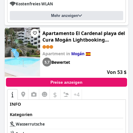
Kostenfreies WLAN
Mehr anzeigen
Apartamento El Cardenal playa del
Cura Mogán Lightbooking
(GuestReady - Apartamento El
Cardenal playa de Cura Mogán)
Apartment in
Mogán
Bewertet
5,7
Von 53 $
Preise anzeigen
$
+4
INFO
Kategorien
Wasserrutsche