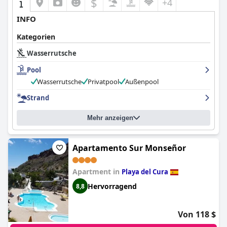
$
+4
INFO
Kategorien
Wasserrutsche
Pool
Wasserrutsche
Privatpool
Außenpool
Strand
Mehr anzeigen
Apartamento Sur Monseñor
Apartment in
Playa del Cura
Hervorragend
8,8
Von 118 $