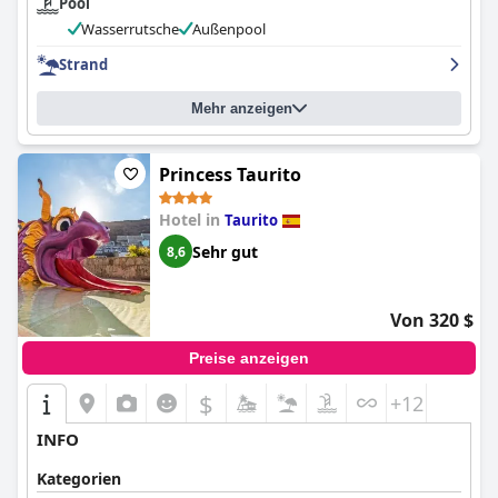
Pool
Wasserrutsche
Außenpool
Strand
Mehr anzeigen
Princess Taurito
Hotel in
Taurito
Sehr gut
8,6
Von 320 $
Preise anzeigen
$
+12
INFO
Kategorien