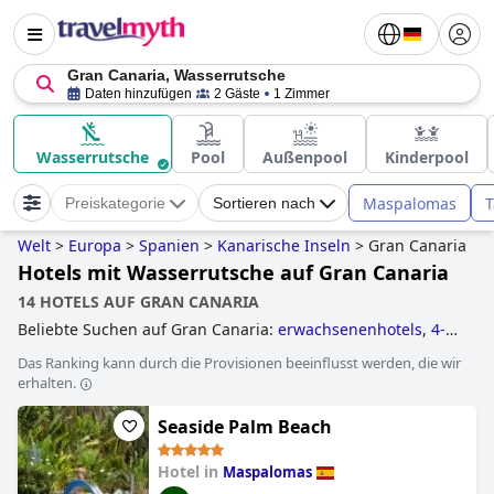
Gran Canaria, Wasserrutsche
Daten hinzufügen
2 Gäste
1 Zimmer
Wasserrutsche
Pool
Außenpool
Kinderpool
Maspalomas
T
Preiskategorie
Sortieren nach
Welt
>
Europa
>
Spanien
>
Kanarische Inseln
>
Gran Canaria
Hotels mit Wasserrutsche auf Gran Canaria
14 HOTELS AUF GRAN CANARIA
Beliebte Suchen auf Gran Canaria:
erwachsenenhotels
,
4-
sterne-hotels
,
hotels direkt am strand
,
luxushotels
,
hotels
Das Ranking kann durch die Provisionen beeinflusst werden, die wir
mit wasserrutsche
,
hotels mit all inclusive angeboten
,
erhalten.
hotels mit aquapark
,
behindertengerechte hotels
,
golfhotels
,
kleine hotels
,
hotels mit infinity-pool
,
5-sterne-
Seaside Palm Beach
hotels
,
yoga hotels
and
familienhotels
.
Hotel in
Maspalomas