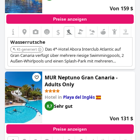
Metern. Dieser aufregende Pool ist mit einer aufregenden
Wasserrutsche, einer faszinierenden Wasserfontäne und sogar
Von 159 $
einem Wasserballnetz ausgestattet und sorgt für endlose
Momente des Spaßes und des Lachens bei den Kleinen.
Preise anzeigen
Unabhängig von Ihren Urlaubswünschen hat das Seaside Palm
Beach einen Pool, der perfekt zu Ihren Vorlieben passt und
$
Ihnen ein unvergessliches Erlebnis in diesem luxuriösen
Familienresort auf Gran Canaria verspricht. Kommen Sie und
Wasserrutsche
entdecken Sie die Wunder unserer Pools selbst!
Das 4*-Hotel Abora Interclub Atlantic auf
KI-generiert
Gran Canaria verfügt über mehrere riesige Swimmingpools, 2
Außen-Whirlpools und einen Splash-Park mit mehreren
Wasserrutschen.
MUR Neptuno Gran Canaria -
Adults Only
Hotel in
Playa del Inglés
Sehr gut
8,7
Von 131 $
Preise anzeigen