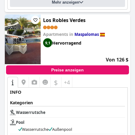
Mehr anzeigen
Los Robles Verdes
Apartments in
Maspalomas
Hervorragend
9,1
Von 126 $
Preise anzeigen
$
+4
INFO
Kategorien
Wasserrutsche
Pool
Wasserrutsche
Außenpool