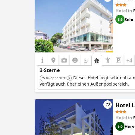
Hotel in
Sehr
8,6
$
+4
3-Sterne
Dieses Hotel liegt sehr nah a
KI-generiert
verfügt auch über einen Außenpoolbereich.
Hotel 
Hotel in
Herv
9,0