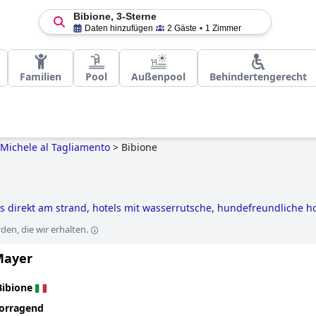
Bibione, 3-Sterne
Daten hinzufügen
2 Gäste
1 Zimmer
Familien
Pool
Außenpool
Behindertengerecht
Michele al Tagliamento
>
Bibione
ls direkt am strand
,
hotels mit wasserrutsche
,
hundefreundliche ho
en, die wir erhalten.
Mayer
Bibione
orragend