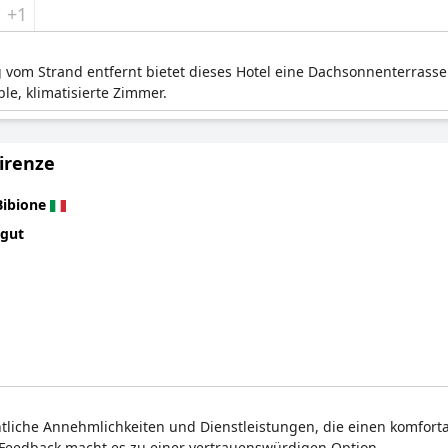
+1
 vom Strand entfernt bietet dieses Hotel eine Dachsonnenterrasse
le, klimatisierte Zimmer.
irenze
Bibione
 gut
ntliche Annehmlichkeiten und Dienstleistungen, die einen komforta
 Feedback macht es zu einer vertrauenswürdigen Option.