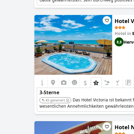
Hotel V
Hotel in
Herv
8,8
$
3-Sterne
Das Hotel Victoria ist bekann
KI-generiert
wesentlichen Annehmlichkeiten gewährleiste
Hotel 