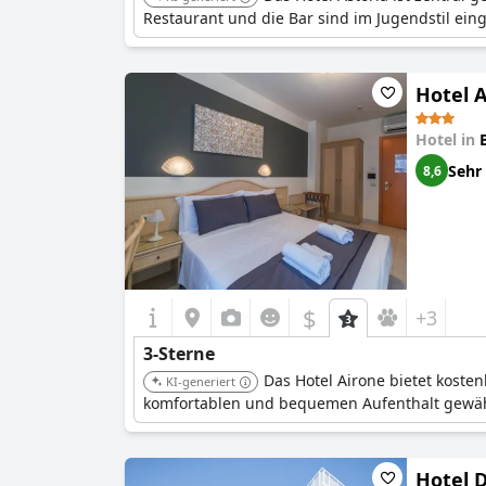
Restaurant und die Bar sind im Jugendstil eing
Hotel 
Hotel in
Sehr
8,6
$
+3
3-Sterne
Das Hotel Airone bietet koste
KI-generiert
komfortablen und bequemen Aufenthalt gewähr
Hotel D