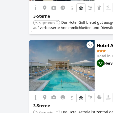
$
3-Sterne
Das Hotel Golf bietet gut aus
KI-generiert
auf verbesserte Annehmlichkeiten und Dienstl
Hotel A
Hotel in
Herv
9,2
$
3-Sterne
Das Hotel Astoria ist zentral
KI-generiert