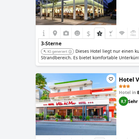
$
3-Sterne
Dieses Hotel liegt nur einen 
KI-generiert
Strandbereich. Es bietet komfortable Unterkünf
Hotel V
Hotel in
Sehr
8,7