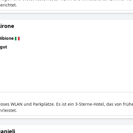
erichtet.
Airone
Bibione
 gut
nloses WLAN und Parkplätze. Es ist ein 3-Sterne-Hotel, das von fr
leistet.
anieli