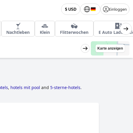
Einloggen
$ USD
Nachtleben
Klein
Flitterwochen
E Auto Ladestat
Karte anzeigen
tels
,
hotels mit pool
and
5-sterne-hotels
.