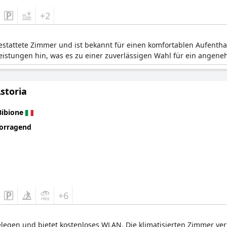
+2
gestattete Zimmer und ist bekannt für einen komfortablen Aufentha
eistungen hin, was es zu einer zuverlässigen Wahl für ein angene
storia
Bibione
orragend
+6
 gelegen und bietet kostenloses WLAN. Die klimatisierten Zimmer v