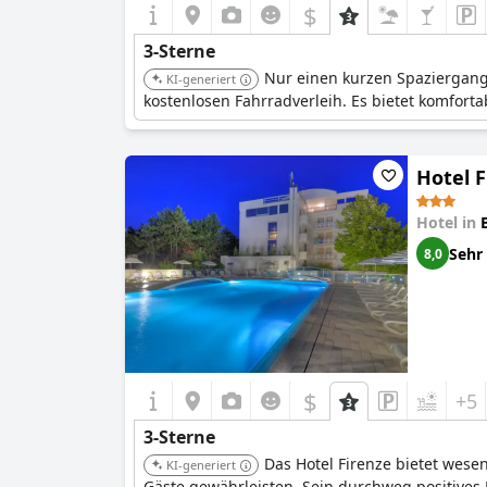
$
3-Sterne
Nur einen kurzen Spaziergang
KI-generiert
kostenlosen Fahrradverleih. Es bietet komfortab
Hotel F
Hotel in
Sehr
8,0
$
+5
3-Sterne
Das Hotel Firenze bietet wese
KI-generiert
Gäste gewährleisten. Sein durchweg positives