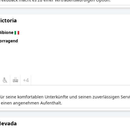
ictoria
Bibione
orragend
+4
t für seine komfortablen Unterkünfte und seinen zuverlässigen Ser
n einen angenehmen Aufenthalt.
Nevada