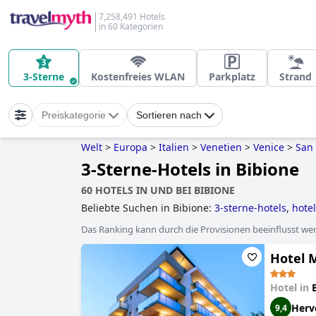
7,258,491 Hotels
in 60 Kategorien
3-Sterne
Kostenfreies WLAN
Parkplatz
Strand
Preiskategorie
Sortieren nach
Welt
>
Europa
>
Italien
>
Venetien
>
Venice
>
San 
3-Sterne-Hotels in Bibione
60 HOTELS IN UND BEI BIBIONE
Beliebte Suchen in Bibione:
3-sterne-hotels
,
hote
Das Ranking kann durch die Provisionen beeinflusst werd
Hotel 
Hotel in
Herv
9,4