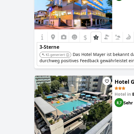
$
3-Sterne
Das Hotel Mayer ist bekannt d
KI-generiert
durchweg positives Feedback gewährleistet ein
Hotel G
Hotel in
Sehr
8,7