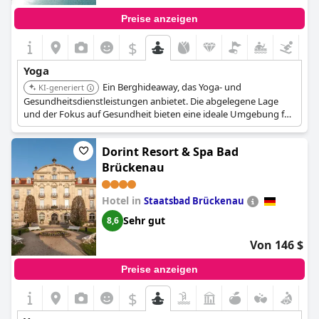
Preise anzeigen
$
Yoga
Ein Berghideaway, das Yoga- und
KI-generiert
Gesundheitsdienstleistungen anbietet. Die abgelegene Lage
und der Fokus auf Gesundheit bieten eine ideale Umgebung für
einen erholsamen Yoga-Retreat. Gäste können personalisierte
Wellnessprogramme und atemberaubende Bergblicke
Dorint Resort & Spa Bad
genießen.
Brückenau
Hotel in
Staatsbad Brückenau
Sehr gut
8,6
Von 146 $
Preise anzeigen
$