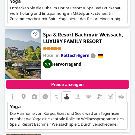
Yoga
Entdecken Sie die Ruhe im Dorint Resort & Spa Bad Brückenau,
wo Erholung und Entspannung im Mittelpunkt stehen. In
Zusammenarbeit mit Spirit Yoga bietet das Resort einen ruhigen
Zufluchtsort mit Schönheits- und Spa-Behandlungen,
energetisierendem Yoga am Morgen, Golfspielen und
Spa & Resort Bachmair Weissach,
spannenden Ausflügen. Dorints Engagement, unvergessliche
Aufenthalte zu schaffen, sei es für Abenteuer, Entspannung,
LUXURY FAMILY RESORT
Familienzeit oder aktive Ausflüge, sorgt für eine reizvolle
Erfahrung für alle Gäste.
Hotel in
Rottach-Egern
Dorints Yoga-Philosophie, inspiriert von Mahatma Gandhis Zitat,
Hervorragend
9,1
integriert Yoga in die Unternehmenskultur, um Achtsamkeit und
Präsenz zu kultivieren. Mit mehreren bezaubernden Yoga-
Destinationen, einschließlich des Flaggschiffs Dorint Resort &
Spa Bad Brückenau, zielt die Zusammenarbeit der Marke mit
Preise anzeigen
Spirit Yoga darauf ab, Menschen wieder mit der Essenz des Yoga
zu verbinden - der Einheit von Körper, Geist und Seele.
$
Yoga
Die Harmonie von Körper, Geist und Seele wird am Tegernsee
erlebbar, wo Yoga eine zentrale Rolle im Wellnessprogramm des
Spa & Resort Bachmair Weissach spielt. Durch verschiedene
Asanas (Yogastellungen) und Atemübungen verbessert Yoga die
Flexibilität, Kraft und Ausdauer und fördert gleichzeitig die