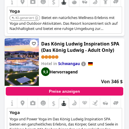
$
Yoga
Bietet ein natürliches Wellness-Erlebnis mit
KI-generiert
Yoga und Outdoor-Aktivitäten. Das Resort konzentriert sich auf
Nachhaltigkeit und bietet eine ruhige Umgebung zur
Entspannung. Gäste können Bio-Küche und naturbasierte
Wellness-Programme genießen.
Das König Ludwig Inspiration SPA
(Das König Ludwig - Adult Only)
Hotel in
Schwangau
Hervorragend
9,3
Von 346 $
Preise anzeigen
$
Yoga
Yoga und Power Yoga im Das König Ludwig Inspiration SPA
bieten ein ganzheitliches Erlebnis, das Körper, Geist und Seele in