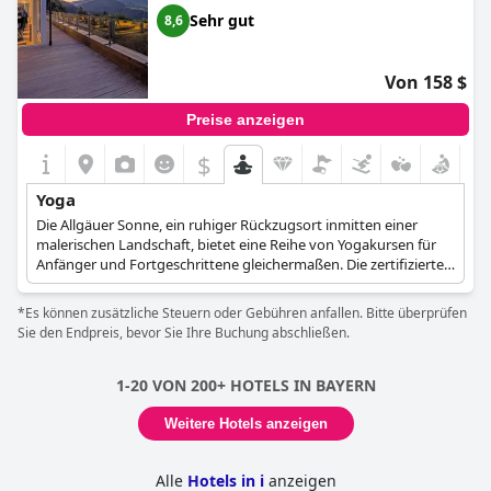
Sehr gut
8,6
Von 158 $
Preise anzeigen
$
Yoga
Die Allgäuer Sonne, ein ruhiger Rückzugsort inmitten einer
malerischen Landschaft, bietet eine Reihe von Yogakursen für
Anfänger und Fortgeschrittene gleichermaßen. Die zertifizierte
Yogalehrerin Melanie leitet eine Vielzahl von Kursen, wie z.B.
Rücken-Yoga, Balance-Yoga, Soft-Yoga und Power-Yoga. Die
*Es können zusätzliche Steuern oder Gebühren anfallen. Bitte überprüfen
Teilnehmer können sich darauf freuen, mehr Flexibilität, Kraft
Sie den Endpreis, bevor Sie Ihre Buchung abschließen.
und Körperbewusstsein zu erlangen und gleichzeitig die
Harmonie zwischen Körper, Geist und Seele zu fördern.
1-20 VON 200+ HOTELS IN BAYERN
Einzigartige Angebote in der Allgäu Sonne sind die Fünf Tibeter
und der Sonnengruß. Die Fünf Tibeter sind eine
Weitere Hotels anzeigen
energiegeladene Yogasequenz, die verschiedene Haltungen für
ein abgerundetes Workout kombiniert. Der Sonnengruß
Alle
Hotels in i
anzeigen
hingegen dient als exzellentes Aufwärmtraining, das den