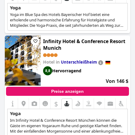
Sportverletzungen und unterstützt die Rehabilitation und
Rückbildungsgymnastik. Außerdem helfen diese Übungen bei
Yoga
der Vorbeugung und Behandlung von Blasenschwäche und
Yoga im Blue Spa des Hotels Bayerischer Hof bietet eine
Osteoporose. Die Methode, die von ihrem Erfinder Joseph
erholende und harmonische Erfahrung für Hotelgäste und
Hubert Pilates ursprünglich Contrology genannt wurde,
Mitglieder. Die Yoga-Praxis, die seit Jahrhunderten als Weg zur
konzentriert sich auf die Muskelkontrolle durch die Kraft des
Entspannung und Revitalisierung bekannt ist, hilft, Körper und
Geistes.
Geist durch Atemübungen, Körperhaltungen und Meditation zu
Infinity Hotel & Conference Resort
vereinen.
Munich
Individuelle Yoga-Sitzungen im Hotel Bayerischer Hof gehen auf
die individuellen Bedürfnisse jedes Teilnehmers ein. Durch die
Hotel in
Unterschleißheim
Einbeziehung maßgeschneiderter Atemübungen, Positionen
und Meditationstechniken können die Gäste das Gleichgewicht
Hervorragend
8,8
und die Harmonie in ihrem Körper und ihrer Seele
wiederherstellen. Die ruhige Atmosphäre des Blue Spa trägt
Von 146 $
zusätzlich zur allgemeinen Ruhe der Yoga-Erfahrung bei.
Preise anzeigen
$
Yoga
Im Infinity Hotel & Conference Resort München können die
Gäste im eigenen Yogaraum Ruhe und geistige Klarheit finden.
Mit der einfallenden Morgensonne und einer ablenkungsfreien