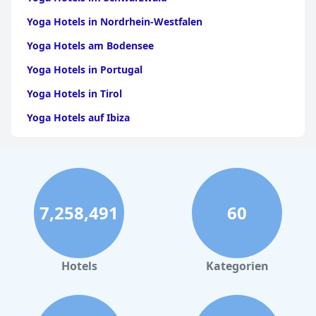
Yoga Hotels in Nordrhein-Westfalen
Yoga Hotels am Bodensee
Yoga Hotels in Portugal
Yoga Hotels in Tirol
Yoga Hotels auf Ibiza
Yoga Hotels in Griechenland
Yoga Hotels in Baden Württemberg
Yoga Hotels in Hessen
7,258,491
60
Yoga Hotels in Bodenmais
Yoga Hotels auf Bali
Yoga Hotels in Schleswig Holstein
Hotels
Kategorien
Yoga Hotels in Bad Wörishofen
Yoga Hotels in Sri Lanka