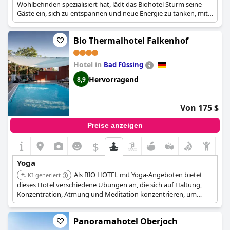
Wohlbefinden spezialisiert hat, lädt das Biohotel Sturm seine
Gäste ein, sich zu entspannen und neue Energie zu tanken, mit
Angeboten, die Yoga als Teil ihres ganzheitlichen Ansatzes
umfassen.
Bio Thermalhotel Falkenhof
Hotel in
Bad Füssing
Hervorragend
8,9
Von 175 $
Preise anzeigen
$
Yoga
Als BIO HOTEL mit Yoga-Angeboten bietet
KI-generiert
dieses Hotel verschiedene Übungen an, die sich auf Haltung,
Konzentration, Atmung und Meditation konzentrieren, um
Körper, Geist und Seele zu stärken. Es bietet auch spezielle Yoga-
Retreat-Pakete an.
Panoramahotel Oberjoch