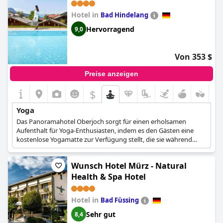
Hotel in
Bad Hindelang
Hervorragend
9,0
Von 353 $
Preise anzeigen
$
Yoga
Das Panoramahotel Oberjoch sorgt für einen erholsamen
Aufenthalt für Yoga-Enthusiasten, indem es den Gästen eine
kostenlose Yogamatte zur Verfügung stellt, die sie während
ihres Aufenthalts nutzen können. Damit wird sichergestellt, dass
jeder Gast die Möglichkeit hat, seine Lieblingspraxis auszuüben,
Wunsch Hotel Mürz - Natural
egal ob er ein erfahrener Yogi oder ein Neuling in dieser Disziplin
ist.
Health & Spa Hotel
Im Sinne des Wohlbefindens bietet das Panoramahotel
Hotel in
Bad Füssing
Oberjoch ein abwechslungsreiches Wochenprogramm mit Yoga
und anderen Übungen an. Diese Aktivitäten können in den
Sehr gut
8,4
hoteleigenen Räumen oder inmitten der atemberaubenden