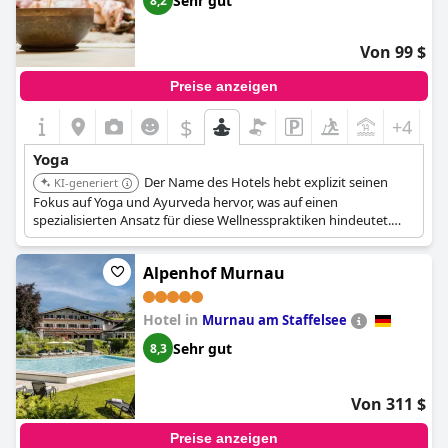
Sehr gut
8,2
Von 99 $
Preise anzeigen
$
+4
Yoga
Der Name des Hotels hebt explizit seinen
KI-generiert
Fokus auf Yoga und Ayurveda hervor, was auf einen
spezialisierten Ansatz für diese Wellnesspraktiken hindeutet.
Dies weist auf spezielle Programme und Einrichtungen hin, die
speziell auf Gäste zugeschnitten sind, die sich für Yoga und
Alpenhof Murnau
ganzheitliche Gesundheit interessieren.
Hotel in
Murnau am Staffelsee
Sehr gut
8,3
Von 311 $
Preise anzeigen