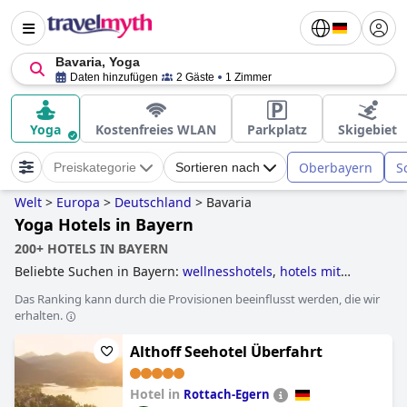
Bavaria, Yoga
Daten hinzufügen
2 Gäste
1 Zimmer
Yoga
Kostenfreies WLAN
Parkplatz
Skigebiet
Oberbayern
S
Preiskategorie
Sortieren nach
Welt
>
Europa
>
Deutschland
>
Bavaria
Yoga Hotels in Bayern
200+ HOTELS IN BAYERN
Beliebte Suchen in Bayern:
wellnesshotels
,
hotels mit
beheiztem pool
,
yoga hotels
,
hotels mit hundebetreuung
,
Das Ranking kann durch die Provisionen beeinflusst werden, die wir
hotels mit fitnessstudio
,
schlosshotels
,
hotels mit
erhalten.
außenpool
,
hotels mit panorama-pool
,
romantische hotels
,
außergewöhnliche hotels
,
familienhotels
,
hotels mit
Althoff Seehotel Überfahrt
infinity-pool
,
hotels mit e auto ladestation
,
hundefreundliche hotels
,
klosterhotels
,
hotels mit
whirlpool im zimmer
,
hotels für flitterwochen
,
hotels mit
Hotel in
Rottach-Egern
kinderpool
,
tennishotels
,
erwachsenenhotels
,
hotels mit