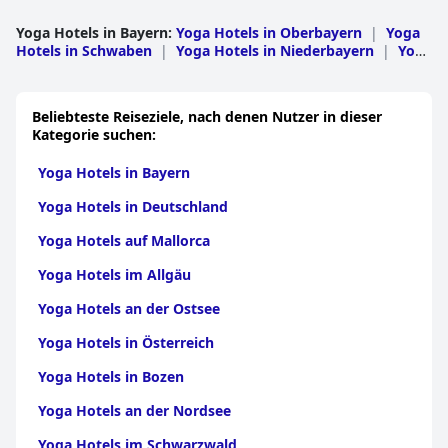
Kreislauf anregt und alle Muskelgruppen beansprucht - ein
belebendes und erfrischendes Erlebnis.
Yoga Hotels in Bayern
:
Yoga Hotels in Oberbayern
|
Yoga
Hotels in Schwaben
|
Yoga Hotels in Niederbayern
|
Yoga
Hotels in Oberfranken
|
Yoga Hotels in der
Oberpfalz
|
Yoga Hotels in Mittelfranken
|
Yoga Hotels in
Unterfranken
Beliebteste Reiseziele, nach denen Nutzer in dieser
Kategorie suchen:
Yoga Hotels in Bayern
Yoga Hotels in Deutschland
Yoga Hotels auf Mallorca
Yoga Hotels im Allgäu
Yoga Hotels an der Ostsee
Yoga Hotels in Österreich
Yoga Hotels in Bozen
Yoga Hotels an der Nordsee
Yoga Hotels im Schwarzwald