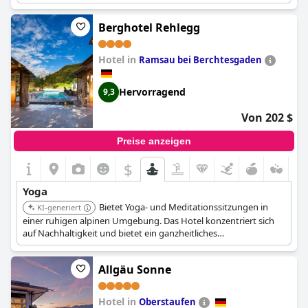
Zone ist dies der perfekte Raum, um seine Yogapraxis zu
verfeinern und zu entspannen.
Berghotel Rehlegg
Die Yogakurse im Resort gehen auf die individuellen Bedürfnisse
ein, egal ob die Gäste eine Drop-in-Session, Zugang zum Spa
Hotel in
Ramsau bei Berchtesgaden
oder eine exklusive persönliche Stunde mit bis zu 10 Personen
bevorzugen. Das freundliche Personal ist immer bereit, die
verfügbaren Optionen zu besprechen und eine erholende und
Hervorragend
9,3
bereichernde Yoga-Erfahrung für Körper, Geist und Seele zu
gewährleisten.
Von 202 $
Preise anzeigen
$
Yoga
Bietet Yoga- und Meditationssitzungen in
KI-generiert
einer ruhigen alpinen Umgebung. Das Hotel konzentriert sich
auf Nachhaltigkeit und bietet ein ganzheitliches
Wellnessprogramm, einschließlich naturbasierter Aktivitäten.
Die Kombination aus Umweltbewusstsein und
Allgäu Sonne
Wellnesspraktiken schafft ein einzigartiges Erlebnis.
Hotel in
Oberstaufen