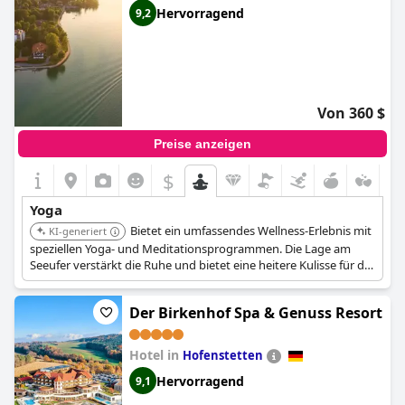
pool
,
hotels, die einige nachhaltige praktiken umgesetzt
Hervorragend
9,2
haben
,
hotels mit hallenbad
,
baumhaushotels
,
hotels mit
privatpool
,
historische hotels
,
golfhotels
,
4-sterne-hotels
,
kleine hotels
,
businesshotels
,
5-sterne-hotels
,
luxushotels
,
behindertengerechte hotels
,
3-sterne-hotels
,
hotels im
boutique-stil
,
hotels mit kostenfreiem wlan
,
hotels mit
extra sicherheits und hygienevorschriften
,
hotels mit
Von 360 $
kostenfreiem hundeaufenthalt
,
hotels mit hundespielwiese
and
hotels mit kamin im zimmer
.
Preise anzeigen
$
Yoga
Bietet ein umfassendes Wellness-Erlebnis mit
KI-generiert
speziellen Yoga- und Meditationsprogrammen. Die Lage am
Seeufer verstärkt die Ruhe und bietet eine heitere Kulisse für die
Yoga-Praxis. Gäste können spezielle Retreats und personalisierte
Wellness-Pläne genießen.
Der Birkenhof Spa & Genuss Resort
Hotel in
Hofenstetten
Hervorragend
9,1