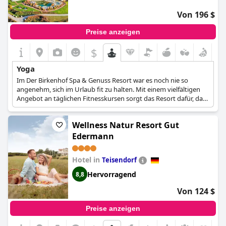
Von 196 $
Preise anzeigen
$
Yoga
Im Der Birkenhof Spa & Genuss Resort war es noch nie so
angenehm, sich im Urlaub fit zu halten. Mit einem vielfältigen
Angebot an täglichen Fitnesskursen sorgt das Resort dafür, dass
jeder Gast während seines Aufenthalts aktiv und gesund bleiben
kann.
Wellness Natur Resort Gut
Der neu gestaltete Fitnessraum bietet eine Vielzahl an
Edermann
ansprechenden Fitnesskursen, von beruhigenden Yoga- und
Pilates-Sitzungen bis hin zu belebenden Step-Aerobic-Kursen.
Hotel in
Teisendorf
Das Birkenhof Spa & Genuss Resort bietet Sportbegeisterten
aller Niveaus ein abgerundetes Erlebnis, das die Bedürfnisse
Hervorragend
8,8
aller aktiven Reisenden befriedigt, die die perfekte Balance
zwischen Entspannung und körperlicher Aktivität suchen.
Von 124 $
Preise anzeigen