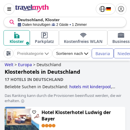
Deutschland, Kloster
Daten hinzufügen
2 Gäste
1 Zimmer
Kloster
Parkplatz
Kostenfreies WLAN
Business
Bavaria
Niede
Preiskategorie
Sortieren nach
Welt
>
Europa
>
Deutschland
Klosterhotels in Deutschland
17 HOTELS IN DEUTSCHLAND
Beliebte Suchen in Deutschland:
hotels mit kinderpool
,
historische hotels
,
tennishotels
,
hotels mit wasserrutsche
,
Das Ranking kann durch die Provisionen beeinflusst werden, die wir
luxushotels
,
familienhotels
,
hotels mit panorama-pool
,
erhalten.
außergewöhnliche hotels
,
hotels im skigebiet
,
golfhotels
,
hotels mit fitnessstudio
,
hotels mit e auto ladestation
,
Hotel Klosterhotel Ludwig der
hotels mit infinity-pool
,
hotels mit hundebetreuung
,
hotels,
die einige nachhaltige praktiken umgesetzt haben
,
yoga
Bayer
hotels
,
hotels für flitterwochen
,
wolkenkratzerhotels
,
hotels
mit beheiztem pool
,
skihotels an der piste
,
schlosshotels
,