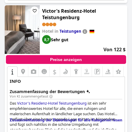
Victor's Residenz-Hotel
Teistungenburg
Hotel in
Teistungen
Sehr gut
8,7
Von 122 $
Preise anzeigen
$
INFO
Zusammenfassung der Bewertungen
Von KI zusammengefasst
Das
Victor's Residenz-Hotel Teistungenburg
ist ein sehr
empfehlenswertes Hotel für alle, die einen ruhigen und
malerischen Aufenthalt in ländlicher Lage suchen. Das Hotel
verfügt über eine hervorragende Lage mitten im Nirgendwo
Zusammenfassung der Bewertungen für alle Kategorien lesen
und fügt sich nahtlos in die schöne Umgebung mit
atemberaubendem Blick auf die Landschaft und die idyllische