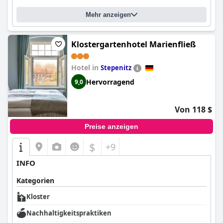
Mehr anzeigen
Klostergartenhotel Marienfließ
Hotel in
Stepenitz
Hervorragend
9,0
Von 118 $
Preise anzeigen
$
+9
INFO
Kategorien
Kloster
Nachhaltigkeitspraktiken