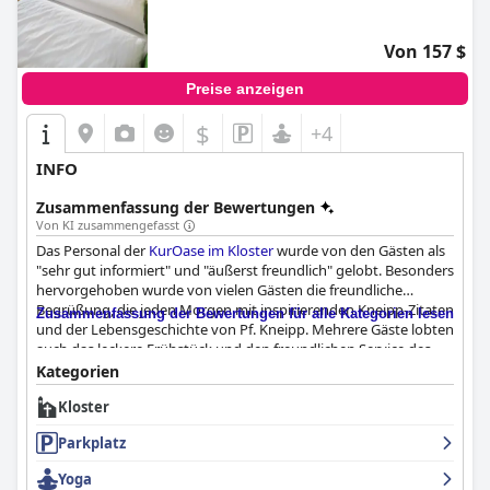
macht, die einen erholsamen Rückzugsort suchen, der dennoch
nahe am Geschehen in Köln liegt.
Von 157 $
Preise anzeigen
$
+4
INFO
Zusammenfassung der Bewertungen
Von KI zusammengefasst
Das Personal der
KurOase im Kloster
wurde von den Gästen als
"sehr gut informiert" und "äußerst freundlich" gelobt. Besonders
hervorgehoben wurde von vielen Gästen die freundliche
Begrüßung, die jeden Morgen mit inspirierenden Kneipp-Zitaten
Zusammenfassung der Bewertungen für alle Kategorien lesen
und der Lebensgeschichte von Pf. Kneipp. Mehrere Gäste lobten
auch das leckere Frühstück und den freundlichen Service des
Frühstückspersonals. Ein Gast berichtete von einer weniger
Kategorien
freundlichen Empfangsdame am Morgen, aber die Mehrheit der
Kloster
Bewertungen betonte die allgemeine Freundlichkeit und
Hilfsbereitschaft des Personals. Insgesamt waren die Gäste mit
Parkplatz
dem Service des Hotels sehr zufrieden.
Yoga