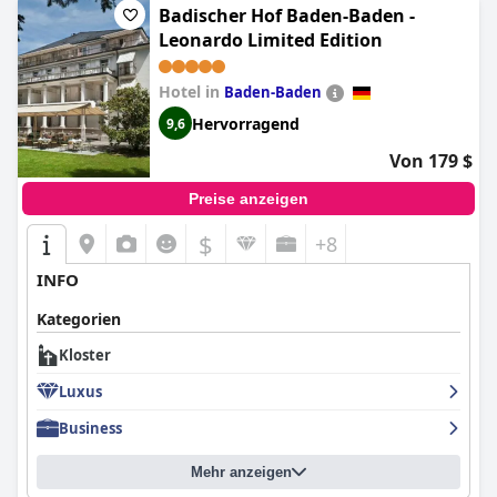
Badischer Hof Baden-Baden -
Leonardo Limited Edition
Hotel in
Baden-Baden
Hervorragend
9,6
Von 179 $
Preise anzeigen
$
+8
INFO
Kategorien
Kloster
Luxus
Business
Mehr anzeigen