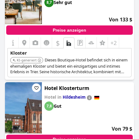
Geschäftsreisende noch einige Verbesserungsmöglichkeiten
Sehr gut
8,7
gibt, ist das Hotel aufgrund seiner luxuriösen Ausstattung und
seiner außergewöhnlichen Lage eine gute Wahl für alle, die
einen erholsamen Aufenthalt suchen.
Von 133 $
Preise anzeigen
$
+2
Kloster
Dieses Boutique-Hotel befindet sich in einem
KI-generiert
ehemaligen Kloster und bietet ein einzigartiges und intimes
Erlebnis in Trier. Seine historische Architektur, kombiniert mit
modernem Komfort, bietet einen ruhigen und charmanten
Rückzugsort.
Hotel Klosterturm
Hotel in
Hildesheim
Gut
7,8
Von 79 $