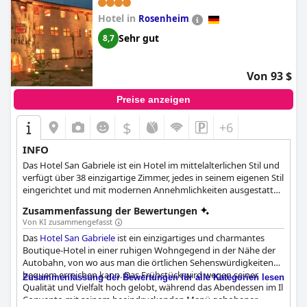
Hotel in
Rosenheim
Sehr gut
8,7
Von 93 $
Preise anzeigen
$
+6
INFO
Das Hotel San Gabriele ist ein Hotel im mittelalterlichen Stil und
verfügt über 38 einzigartige Zimmer, jedes in seinem eigenen Stil
eingerichtet und mit modernen Annehmlichkeiten ausgestattet.
Haustiere sind im Hotel und im Restaurant willkommen, jedoch
Zusammenfassung der Bewertungen
nicht im Frühstücksbereich. Das Hotel verfügt nicht über eigene
Von KI zusammengefasst
Wellnesseinrichtungen, aber die Gäste können die nahe
Das
Hotel San Gabriele
ist ein einzigartiges und charmantes
gelegenen Thermalbäder und Therapiezentren nutzen. Das
Boutique-Hotel in einer ruhigen Wohngegend in der Nähe der
Restaurant Il Convento des Hotels San Gabriele bietet exklusive
Autobahn, von wo aus man die örtlichen Sehenswürdigkeiten
Speisen und einen gut sortierten Weinkeller. Das Hotel bietet
bequem erreichen kann. Das Frühstück wird wegen seiner
auch Konferenzräume für Geschäftstreffen oder Seminare.
Zusammenfassung der Bewertungen für alle Kategorien lesen
Qualität und Vielfalt hoch gelobt, während das Abendessen im Il
Convento mit seinem beeindruckenden Menü gehobener