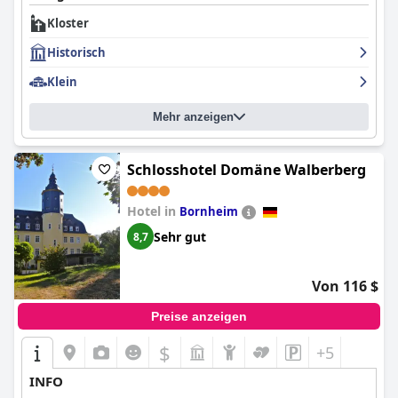
Kloster
Historisch
Klein
Mehr anzeigen
Schlosshotel Domäne Walberberg
Hotel in
Bornheim
Sehr gut
8,7
Von 116 $
Preise anzeigen
$
+5
INFO