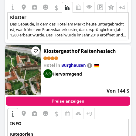
außergewöhnlichen Service, traditionellen Charme und
$
+4
moderne Annehmlichkeiten und ist somit ein sehr
empfehlenswerter Aufenthalt für Besucher von Ettal.
Kloster
Das Gebäude, in dem das Hotel am Markt heute untergebracht
ist, war früher ein Franziskanerkloster, das ursprünglich im Jahr
1280 erbaut wurde. Das Hotel wurde im Jahr 2019 eröffnet und
empfängt seither die ersten Gäste.
Klostergasthof Raitenhaslach
Hotel in
Burghausen
Hervorragend
8,9
Von 144 $
Preise anzeigen
$
+9
INFO
Kategorien