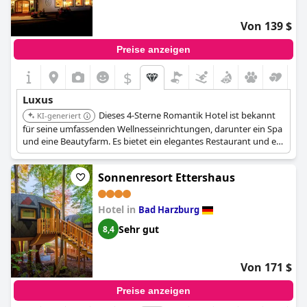
Von 139 $
Preise anzeigen
$
Luxus
Dieses 4-Sterne Romantik Hotel ist bekannt
KI-generiert
für seine umfassenden Wellnesseinrichtungen, darunter ein Spa
und eine Beautyfarm. Es bietet ein elegantes Restaurant und ein
Café, die einen luxuriösen und komfortablen Aufenthalt im
Herzen von Bad Harzburg ermöglichen.
Sonnenresort Ettershaus
Hotel in
Bad Harzburg
Sehr gut
8,4
Von 171 $
Preise anzeigen