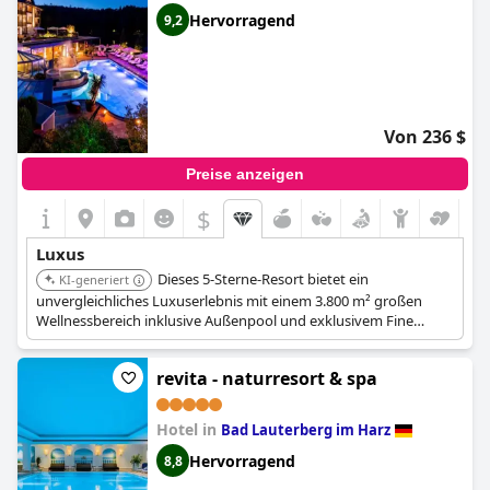
Hervorragend
9,2
Von 236 $
Preise anzeigen
$
Luxus
Dieses 5-Sterne-Resort bietet ein
KI-generiert
unvergleichliches Luxuserlebnis mit einem 3.800 m² großen
Wellnessbereich inklusive Außenpool und exklusivem Fine
Dining im 'Joseph's' mit Sterneküche. Es gilt als eines der
führenden SPA-Resorts Deutschlands und bietet einen
revita - naturresort & spa
umfassenden und hochwertigen Wellness-Rückzugsort.
Hotel in
Bad Lauterberg im Harz
Hervorragend
8,8