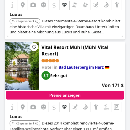
$
Luxus
Dieses charmante 4-Sterne-Resort kombiniert
KI-generiert
eine historische Villa mit einzigartigen Baumhaus-Unterkünften
und bietet eine Mischung aus Luxus und Ruhe. Gäste
profitieren von erstklassigen Annehmlichkeiten, tadellosem
Service und einem Wellnessbereich für einen entspannenden
Vital Resort Mühl (Mühl Vital
Rückzugsort.
Resort)
Hotel in
Bad Lauterberg im Harz
Sehr gut
8,7
Von 171 $
Preise anzeigen
$
Luxus
Dieses 2014 komplett renovierte 4-Sterne-
KI-generiert
Familien-Wellnesshotel verfügt über einen 1.800 m² großen