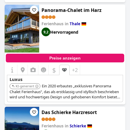
Panoramaterrasse mit Bergblick. Sie verfügen über einen
modernen Stilmix, Fußbodenheizung und hochwertige
Panorama-Chalet im Harz
Annehmlichkeiten wie eine Sonos Soundbar und 4K Smart UHD-
Fernseher.
Ferienhaus in
Thale
Hervorragend
9,2
Preise anzeigen
$
+2
Luxus
Ein 2020 erbautes „exklusives Panorama
KI-generiert
Chalet Ferienhaus“, das als erstklassig und idyllisch beschrieben
wird und hochwertiges Design und gehobenen Komfort bietet.
Zu den Merkmalen gehören ein Kamin und atemberaubende
Ausblicke von seiner erhöhten, ruhigen Lage.
Das Schierke Harzresort
Ferienhaus in
Schierke