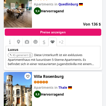
Apartments in
Quedlinburg
Hervorragend
9,4
Von 136 $
Preise anzeigen
$
+2
Luxus
Diese Unterkunft ist ein exklusives
KI-generiert
Apartmenthaus mit luxuriösen 5-Sterne-Apartments. Es
befindet sich in einer restaurierten Jugendstilvilla mit einem
großen Garten und einem natürlichen Schwimmteich. Die
individuell gestalteten Apartments verfügen über eine elegante
Villa Rosenburg
Einrichtung, hochwertige Möbel und moderne
Annehmlichkeiten, einige mit Hydromassage-Badewanne.
Apartments in
Thale
Hervorragend
8,8