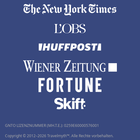
GNTO LIZENZNUMMER (MH.T.E.): 0259Ε60000576001
Copyright © 2012–2026 Travelmyth™. Alle Rechte vorbehalten.