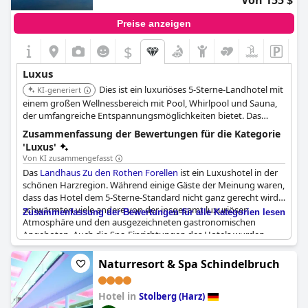
Von 155 $
Preise anzeigen
$
Luxus
Dies ist ein luxuriöses 5-Sterne-Landhotel mit
KI-generiert
einem großen Wellnessbereich mit Pool, Whirlpool und Sauna,
der umfangreiche Entspannungsmöglichkeiten bietet. Das
Hotel ist bekannt für seine gute Qualität und aufregende Küche.
Zusammenfassung der Bewertungen für die Kategorie
Es liegt ruhig am Fuße des Brockens.
'Luxus'
Von KI zusammengefasst
Das
Landhaus Zu den Rothen Forellen
ist ein Luxushotel in der
schönen Harzregion. Während einige Gäste der Meinung waren,
dass das Hotel dem 5-Sterne-Standard nicht ganz gerecht wird,
schwärmten viele andere von der insgesamt luxuriösen
Zusammenfassung der Bewertungen für alle Kategorien lesen
Atmosphäre und den ausgezeichneten gastronomischen
Angeboten. Auch die Spa-Einrichtungen des Hotels wurden
hoch gelobt. Einige Gäste waren jedoch der Meinung, dass die
Preise zu hoch seien und dass sie kein gutes Preis-Leistungs-
Naturresort & Spa Schindelbruch
Verhältnis erhalten hätten. Trotzdem bleibt das
Landhaus Zu
den Rothen Forellen
eine beliebte Wahl für alle, die einen
Hotel in
verträumten Aufenthalt auf dem Land in einer charmanten,
Stolberg (Harz)