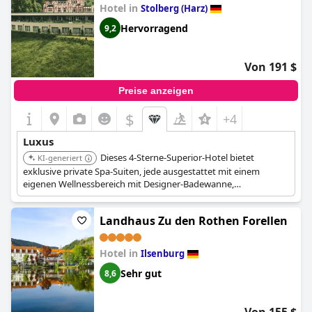
Hotel in
zu klein für eine 5-Sterne-Kategorie waren. Obwohl einige Gäste
Stolberg (Harz)
kleinere Probleme mit dem Hotel hatten, war es dennoch ein
Hervorragend
9,2
luxuriöses Erlebnis.
Von 191 $
Preise anzeigen
$
+4
Luxus
Dieses 4-Sterne-Superior-Hotel bietet
KI-generiert
exklusive private Spa-Suiten, jede ausgestattet mit einem
eigenen Wellnessbereich mit Designer-Badewanne,
Dampf-/Infrarotsauna und einem privaten Whirlpool auf dem
Balkon. Das Gourmetrestaurant '20zwanzig' ergänzt das
Landhaus Zu den Rothen Forellen
luxuriöse und private Rückzugserlebnis.
Hotel in
Ilsenburg
Sehr gut
8,6