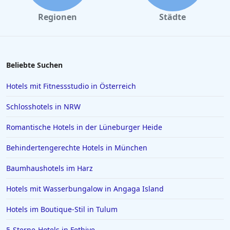
Luxushotels in der Provinz Antalya
Regionen
Städte
Luxushotels in Las Vegas
Luxushotels in Hessen
Luxushotels auf Bali
Beliebte Suchen
Luxushotels in Europa
Hotels mit Fitnessstudio in Österreich
Luxushotels in Polen
Schlosshotels in NRW
Luxushotels in Abu Dhabi
Romantische Hotels in der Lüneburger Heide
Luxushotels auf den Seychellen
Behindertengerechte Hotels in München
Luxushotels in Basel
Luxushotels in Apulien
Baumhaushotels im Harz
Luxushotels in Provence Alpes Cote d Azur
Hotels mit Wasserbungalow in Angaga Island
Luxushotels in Capri
Hotels im Boutique-Stil in Tulum
5-Sterne-Hotels in Fethiye