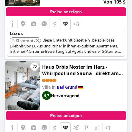
Von 105 $
Preise anzeigen
$
+8
Luxus
Diese Unterkunft bietet ein „beispielloses
KI-generiert
Erlebnis von Luxus und Ruhe“ in ihren exquisiten Apartments,
mit einer 4,5-Sterne-Bewertung auf Agoda und einer 5-Sterne-
DTV-Zertifizierung. Sie umfasst private Spa-Einrichtungen wie
eine Sauna und ein türkisches Dampfbad, eingebettet in einen
Haus Orbis Noster im Harz -
4000m² großen Park.
Whirlpool und Sauna - direkt am
Wald
Villa in
Bad Grund
Hervorragend
9,7
Preise anzeigen
$
+1