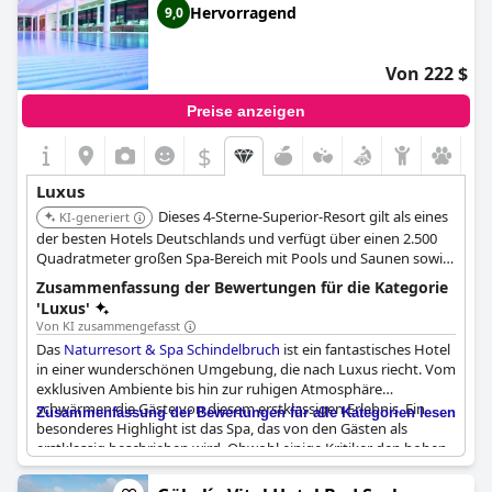
wenn auch etwas in die Jahre gekommenen 5-Sterne-Lage
Hervorragend
9,0
suchen.
Von 222 $
Preise anzeigen
$
Luxus
Dieses 4-Sterne-Superior-Resort gilt als eines
KI-generiert
der besten Hotels Deutschlands und verfügt über einen 2.500
Quadratmeter großen Spa-Bereich mit Pools und Saunen sowie
exzellente Gastronomie. Es bietet stilvolle Unterkünfte und ein
Zusammenfassung der Bewertungen für die Kategorie
starkes Engagement für Nachhaltigkeit, wodurch eine exklusive
'Luxus'
und ruhige Umgebung geschaffen wird.
Von KI zusammengefasst
Das
Naturresort & Spa Schindelbruch
ist ein fantastisches Hotel
in einer wunderschönen Umgebung, die nach Luxus riecht. Vom
exklusiven Ambiente bis hin zur ruhigen Atmosphäre
schwärmen die Gäste von diesem erstklassigen Erlebnis. Ein
Zusammenfassung der Bewertungen für alle Kategorien lesen
besonderes Highlight ist das Spa, das von den Gästen als
erstklassig beschrieben wird. Obwohl einige Kritiker den hohen
Preis erwähnen, ist der hohe Standard dieses 4-Sterne-Hotels
unbestreitbar. Wenn Sie auf der Suche nach einem luxuriösen