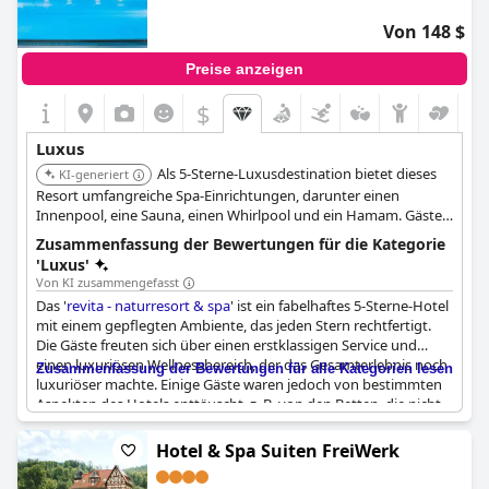
Von 148 $
Preise anzeigen
$
Luxus
Als 5-Sterne-Luxusdestination bietet dieses
KI-generiert
Resort umfangreiche Spa-Einrichtungen, darunter einen
Innenpool, eine Sauna, einen Whirlpool und ein Hamam. Gäste
können ein 120 m² großes Fitnesscenter mit TechnoGym-
Zusammenfassung der Bewertungen für die Kategorie
Geräten und eine Vielzahl von Speisemöglichkeiten genießen,
'Luxus'
was einen ganzheitlichen und hochwertigen Aufenthalt
Von KI zusammengefasst
gewährleistet.
Das '
revita - naturresort & spa
' ist ein fabelhaftes 5-Sterne-Hotel
mit einem gepflegten Ambiente, das jeden Stern rechtfertigt.
Die Gäste freuten sich über einen erstklassigen Service und
einen luxuriösen Wellnessbereich, der das Gesamterlebnis noch
Zusammenfassung der Bewertungen für alle Kategorien lesen
luxuriöser machte. Einige Gäste waren jedoch von bestimmten
Aspekten des Hotels enttäuscht, z. B. von den Betten, die nicht
dem 5-Sterne-Standard entsprachen, vom rustikalen Ambiente,
das nicht ihren Erwartungen entsprach, und von einigen
Hotel & Spa Suiten FreiWerk
Wartungsproblemen. Einige Gäste merkten auch an, dass das
WiFi des Hotels nicht dem Standard entsprach und die Zimmer