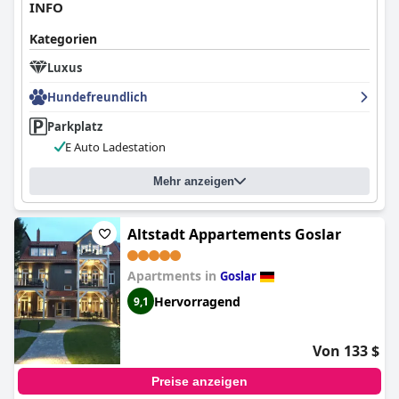
INFO
Kategorien
Luxus
Hundefreundlich
Parkplatz
E Auto Ladestation
Mehr anzeigen
Altstadt Appartements Goslar
Apartments in
Goslar
Hervorragend
9,1
Von 133 $
Preise anzeigen