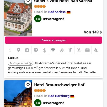
Göbel´s Vital Hotel Bad Sachsa
Rückzugsort sind und bereit sind, dafür zu zahlen, könnte das
Naturresort & Spa Schindelbruch
genau das Richtige für Sie
Hotel in
sein.
Bad Sachsa
Hervorragend
8,8
Von 149 $
Preise anzeigen
$
Luxus
Als 4-Sterne-Superior-Hotel bietet es ein
KI-generiert
geräumiges 1.000 m² großes 'Vitalis SPA' mit Innen- und
Außenpools sowie einer vielfältigen Saunalandschaft. Genießen
Sie exklusive Speisen im Wintergartenrestaurant 'La Vida', das
regionale Zutaten und einen hohen Servicestandard betont.
Hotel Braunschweiger Hof
Hotel in
Bad Harzburg
Hervorragend
8,8