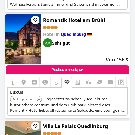
Wellnessbereich. Seine Zimmer und Suiten sind mit warmen
Farben und Naturhölzern gestaltet und bieten ein hohes Maß
an Komfort und kulinarische Genüsse mit ausgewählten
Romantik Hotel am Brühl
Weinen.
Hotel in
Quedlinburg
Sehr gut
8,6
Von 156 $
Preise anzeigen
$
Luxus
Eingebettet zwischen Quedlinburgs
KI-generiert
historischem Zentrum und dem Brühlpark, bietet dieses
Romantik Hotel liebevoll restaurierte Gebäude, eine Lounge mit
Kamin und handbemalte Wände. Das Restaurant 'Le Mariage'
bietet exklusive Gourmetmenüs für ein anspruchsvolles
Villa Le Palais Quedlinburg
kulinarisches Erlebnis.