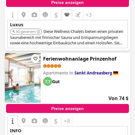
Preise anzeigen
$
+3
Luxus
Diese Wellness-Chalets bieten einen privaten
KI-generiert
Saunabereich mit finnischer Sauna und Entspannungsliegen
sowie eine hochwertige Einbauküche und einen Holzofen. Sie
bieten einen modernen Stilmix mit Fußbodenheizung und
sorgen so für ein komfortables und entspannendes High-End-
Ferienwohnanlage Prinzenhof
Erlebnis.
Apartments in
Sankt Andreasberg
Gut
7,7
Von 74 $
Preise anzeigen
$
+8
INFO