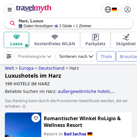
Harz, Luxus
Daten hinzufügen
2 Gäste
1 Zimmer
Luxus
Kostenfreies WLAN
Parkplatz
Skigebiet
Thale
Braunla
Preiskategorie
Sortieren nach
Welt
>
Europa
>
Deutschland
>
Harz
Luxushotels im Harz
199 HOTELS IM HARZ
Beliebte Suchen im Harz:
außergewöhnliche hotels
,
luxushotels
,
hotels im skigebiet
,
schlosshotels
,
Das Ranking kann durch die Provisionen beeinflusst werden, die wir
wellnesshotels
,
hotels mit hallenbad
,
familienhotels
,
3-
erhalten.
sterne-hotels
,
hundefreundliche hotels
,
baumhaushotels
,
romantische hotels
,
4-sterne-hotels
,
yoga hotels
,
hotels mit
Romantischer Winkel RoLigio &
pool
,
5-sterne-hotels
,
erwachsenenhotels
,
kleine hotels
and
günstige hotels
.
Wellness Resort
Resort in
Bad Sachsa