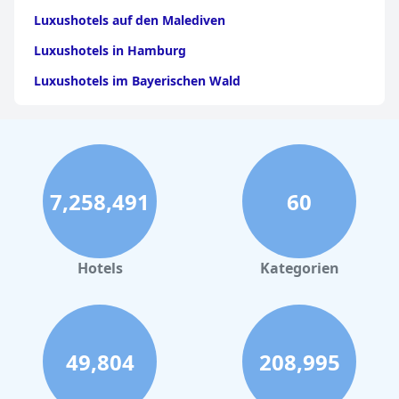
Luxushotels auf den Malediven
Luxushotels in Hamburg
Luxushotels im Bayerischen Wald
Luxushotels in Griechenland
Luxushotels in Stuttgart
Luxushotels auf Gran Canaria
7,258,491
60
Luxushotels auf Mykonos
Luxushotels in Bozen
Luxushotels in Italien
Hotels
Kategorien
Luxushotels in New York
Luxushotels im Sauerland
Luxushotels auf den Kanarischen Inseln
49,804
208,995
Luxushotels auf Fuerteventura