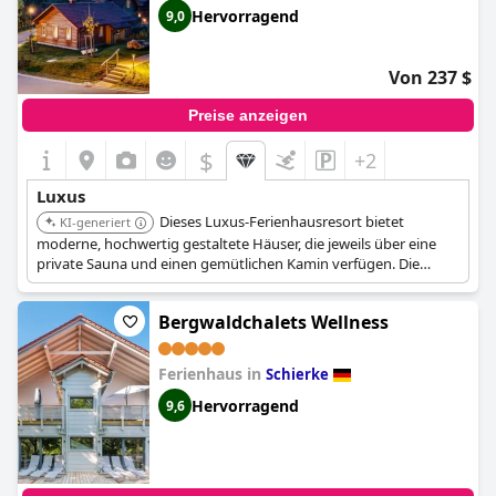
Hervorragend
9,0
Von 237 $
Preise anzeigen
$
+2
Luxus
Dieses Luxus-Ferienhausresort bietet
KI-generiert
moderne, hochwertig gestaltete Häuser, die jeweils über eine
private Sauna und einen gemütlichen Kamin verfügen. Die
geräumigen und komfortablen Unterkünfte umfassen zwei
Badezimmer und voll ausgestattete Küchen, die einen
Bergwaldchalets Wellness
verwöhnenden Aufenthalt bieten.
Ferienhaus in
Schierke
Hervorragend
9,6