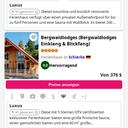
Luxus
Dieses luxuriöse und kürzlich renovierte
KI-generiert
Ferienhaus verfügt über einen privaten Außenwhirlpool für bis
zu fünf Personen und eine Sauna mit Waldblick. Es bietet 200 m²
stilvollen Wohnraum auf fünf Schlafzimmern, komplett mit
Kamin und Panoramafenstern.
Bergwaldlodges (Bergwaldlodges
Einklang & Blickfang)
Ferienhaus in
Schierke
Hervorragend
9,0
Von 376 $
Preise anzeigen
$
+2
Luxus
Diese mit 5 Sternen DTV-zertifizierten
KI-generiert
exklusiven Ferienhäuser bieten eine große finnische Sauna,
einen gemütlichen Kamin und eine 60 m² große