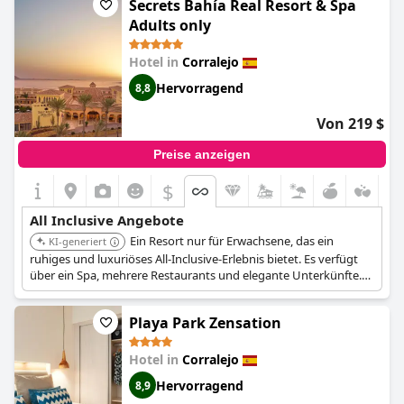
Secrets Bahía Real Resort & Spa
Qualität des Alkohols. Für den Preis ist der All-inclusive-Service
Adults only
ein gutes Preis-Leistungs-Verhältnis, da die Gäste bemerkten,
dass alles im Preis inbegriffen war und es keine Überraschungen
Hotel in
Corralejo
gab. Obwohl einige Gäste die Zimmer als etwas älter und die
Betten als unbequem empfanden, betonten sie, dass die
Hervorragend
8,8
Sauberkeit erstklassig war. Für diejenigen, die ein Upgrade vom
Buffet wünschen, gibt es zwei Spezialitätenrestaurants vor Ort,
Von 219 $
für die allerdings eine Reservierung erforderlich ist, da sie sich
schnell füllen. Alles in allem ist das
Hotel Riu Oliva Beach Resort -
Preise anzeigen
All Inclusive
ideal für Reisende, die einen Strandurlaub mit allen
Annehmlichkeiten genießen möchten.
$
All Inclusive Angebote
Ein Resort nur für Erwachsene, das ein
KI-generiert
ruhiges und luxuriöses All-Inclusive-Erlebnis bietet. Es verfügt
über ein Spa, mehrere Restaurants und elegante Unterkünfte.
Bekannt für seinen Fokus auf Entspannung und
anspruchsvolles Ambiente.
Playa Park Zensation
Hotel in
Corralejo
Hervorragend
8,9