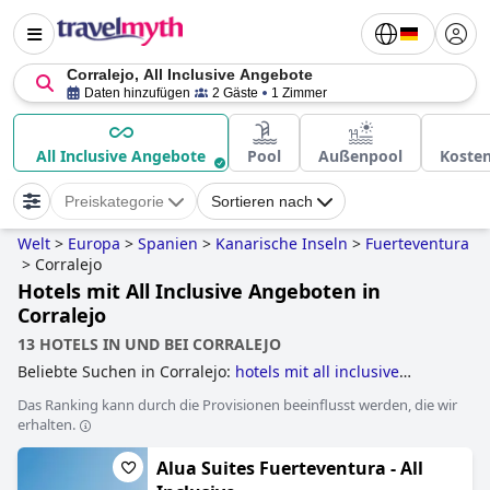
Corralejo, All Inclusive Angebote
Daten hinzufügen
2 Gäste
1 Zimmer
All Inclusive Angebote
Pool
Außenpool
Koste
Preiskategorie
Sortieren nach
Welt
>
Europa
>
Spanien
>
Kanarische Inseln
>
Fuerteventura
>
Corralejo
Hotels mit All Inclusive Angeboten in
Corralejo
13 HOTELS IN UND BEI CORRALEJO
Beliebte Suchen in Corralejo:
hotels mit all inclusive
angeboten
.
Das Ranking kann durch die Provisionen beeinflusst werden, die wir
erhalten.
Alua Suites Fuerteventura - All