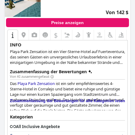
Von 142 $
Preise anzeigen
$
INFO
Playa Park Zensation ist ein Vier-Sterne-Hotel auf Fuerteventura,
das seinen Gästen ein unvergessliches Urlaubserlebnis in einer
einzigartigen Umgebung in der Nähe bekannter Strände und
des Naturparks von Corralejo bietet. Das Hotel verfügt über
Zusammenfassung der Bewertungen
hochwertige Dienstleistungen und Einrichtungen, darunter
Von KI zusammengefasst
verschiedene Pools, Bars, Restaurants, Zimmeroptionen, ein Spa
Das
Playa Park Zensation
ist ein sehr empfehlenswertes 4-
und ein Fitnessstudio. Fuerteventura ist ideal, um Sportarten
Sterne-Hotel in Corralejo und bietet eine ruhige und günstige
wie Wandern, Laufen, Golf, Radfahren und Wassersport zu
Lage nur einen kurzen Spaziergang vom Stadtzentrum und
treiben. Mit seiner Nähe zum Botanischen Park, zum Naturpark
mehreren Stränden entfernt. Das Hotel ist makellos sauber und
von Corralejo und zu zwei Golfplätzen ist das Playa Park
Zusammenfassung der Bewertungen für alle Kategorien lesen
verfügt über geräumige und gut gestaltete Zimmer, die einen
Zensation der perfekte Ausgangspunkt für die Erkundung der
tollen Blick auf die Pools bieten. Die Gäste schwärmen von der
Attraktionen der Insel und für Outdoor-Aktivitäten, die einen
vielfältigen und köstlichen Frühstücksauswahl, während das
unvergesslichen Aufenthalt für alle Gäste garantieren.
Kategorien
Abendbuffet ausgewogen ist und mit regionalen und
All Inclusive Angebote
internationalen Gerichten für jeden Geschmack etwas bereithält.
Das Personal ist außergewöhnlich und bietet einen großartigen