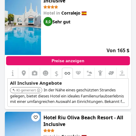
Inclusive
Hotel in
Corralejo
Sehr gut
8,0
Von 165 $
Preise anzeigen
$
All Inclusive Angebote
In der Nähe eines geschützten Strandes
KI-generiert
gelegen, bietet dieses Hotel ein ideales Familienurlaubserlebnis
mit einer umfangreichen Auswahl an Einrichtungen. Bekannt für
seine geräumigen Suiten und All-Inclusive-Angebote, was es zu
einer bequemen Wahl für Familien macht.
Hotel Riu Oliva Beach Resort - All
Inclusive