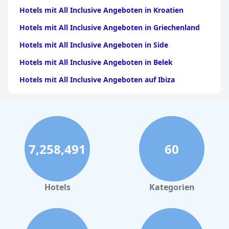
Hotels mit All Inclusive Angeboten in Kroatien
Hotels mit All Inclusive Angeboten in Griechenland
Hotels mit All Inclusive Angeboten in Side
Hotels mit All Inclusive Angeboten in Belek
Hotels mit All Inclusive Angeboten auf Ibiza
Hotels mit All Inclusive Angeboten in Italien
Hotels mit All Inclusive Angeboten in Bodrum
Hotels mit All Inclusive Angeboten auf Lanzarote
7,258,491
60
Hotels mit All Inclusive Angeboten auf Malta
Hotels mit All Inclusive Angeboten auf Rhodos
Hotels mit All Inclusive Angeboten auf Gran Canaria
Hotels
Kategorien
Hotels mit All Inclusive Angeboten auf Chalkidiki
Hotels mit All Inclusive Angeboten auf Mauritius