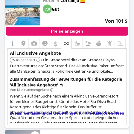
Hotel in
Corralejo
Gut
7,8
Von 101 $
Preise anzeigen
$
All Inclusive Angebote
Ein Grandhotel direkt an Grandes Playas,
KI-generiert
Fuerteventuras größtem Strand. Das All-Inclusive-Paket umfasst
alle Mahlzeiten, Snacks, alkoholfreie Getränke und lokale
Markengetränke. Bietet eine breite Palette an Aktivitäten und
Zusammenfassung der Bewertungen für die Kategorie
Unterhaltung für alle Altersgruppen.
'All Inclusive Angebote'
Von KI zusammengefasst
Wenn Sie auf der Suche nach einem All-inclusive-Strandresort
für ein kleines Budget sind, könnte das Hotel Riu Oliva Beach
Resort genau das Richtige für Sie sein. Das Buffet ist
abwechslungsreich und reichhaltig, und viele Gäste loben die
Zusammenfassung der Bewertungen für alle Kategorien lesen
Qualität und den Geschmack der Speisen trotz gelegentlicher
Wiederholungen. Einige sagten sogar, es sei eines der besten,
das sie je in einem All-inclusive-Hotel hatten. Die Getränke sind
reichlich vorhanden, und einige Gäste schwärmen von der