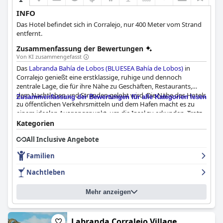
INFO
Das Hotel befindet sich in Corralejo, nur 400 Meter vom Strand
entfernt.
Zusammenfassung der Bewertungen
Von KI zusammengefasst
Das
Labranda Bahía de Lobos (BLUESEA Bahía de Lobos)
in
Corralejo genießt eine erstklassige, ruhige und dennoch
zentrale Lage, die für ihre Nähe zu Geschäften, Restaurants,
dem Nachtleben und Stränden gelobt wird. Die Nähe des Hotels
Zusammenfassung der Bewertungen für alle Kategorien lesen
zu öffentlichen Verkehrsmitteln und dem Hafen macht es zu
einem idealen Ausgangspunkt, um die Insel zu erkunden. Trotz
seiner zentralen Lage bleibt es ein ruhiger Rückzugsort, wobei
Kategorien
die gepflegten und geräumigen Zimmer zu dem positiven
All Inclusive Angebote
Gesamterlebnis beitragen.
Familien
Das Frühstück im
Labranda Bahía de Lobos (BLUESEA Bahía de
Lobos)
wird für seine umfangreiche Vielfalt, Qualität und
Nachtleben
Organisation sehr geschätzt, was einen zufriedenstellenden
Start in den Tag gewährleistet. Das Abendessen erhält jedoch
Mehr anzeigen
gemischte Bewertungen. Während die Qualität des Essens oft
gelobt wird, sind ein Mangel an Abwechslung und sich
wiederholende Gerichte häufige Kritikpunkte. Gäste erleben
gelegentlich lange Warteschlangen an der Bar, und Getränke
Labranda Corralejo Village