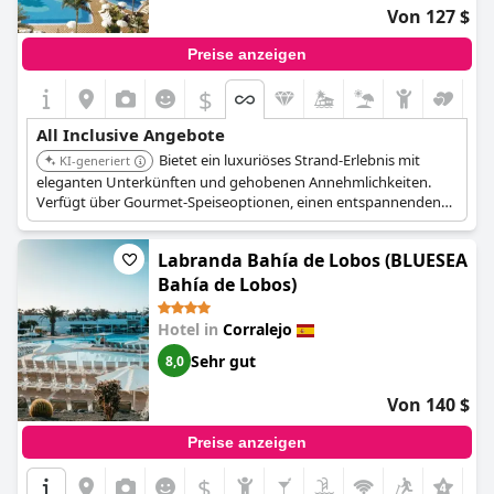
Von 127 $
Preise anzeigen
$
All Inclusive Angebote
Bietet ein luxuriöses Strand-Erlebnis mit
KI-generiert
eleganten Unterkünften und gehobenen Annehmlichkeiten.
Verfügt über Gourmet-Speiseoptionen, einen entspannenden
Poolbereich und tadellosen Service, der einen unvergesslichen
Aufenthalt gewährleistet.
Labranda Bahía de Lobos (BLUESEA
Bahía de Lobos)
Hotel in
Corralejo
Sehr gut
8,0
Von 140 $
Preise anzeigen
$