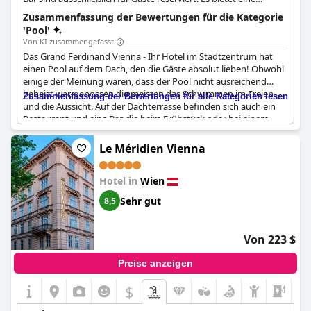
einzigartige Wiener Eleganz mit zeitgenössischem Glanz.
Zusammenfassung der Bewertungen für die Kategorie
'Pool'
Von KI zusammengefasst
Das Grand Ferdinand Vienna - Ihr Hotel im Stadtzentrum hat
einen Pool auf dem Dach, den die Gäste absolut lieben! Obwohl
einige der Meinung waren, dass der Pool nicht ausreichend
beheizt war, genossen die meisten das Schwimmen im Freien
Zusammenfassung der Bewertungen für alle Kategorien lesen
und die Aussicht. Auf der Dachterrasse befinden sich auch ein
Restaurant und eine Bar, die beim Frühstück oder bei einem
Drink ein magisches Erlebnis bieten. Der hoteleigene Parkservice
erleichtert den Gästen den Weg zum Pool auf dem Dach.
Le Méridien Vienna
Insgesamt empfehlen die Gäste dieses Hotel wegen seiner
beiden Spitzenrestaurants, des ausgezeichneten Frühstücks
Hotel in
Wien
und der Grand Étage im 8. Stock mit einer wunderschönen
Dachterrasse und einem Pool.
Sehr gut
8,5
Von 223 $
Preise anzeigen
$