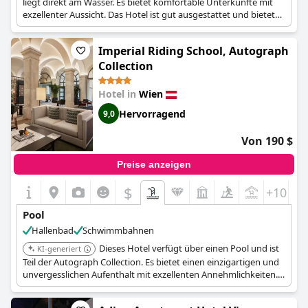
liegt direkt am Wasser. Es bietet komfortable Unterkünfte mit
exzellenter Aussicht. Das Hotel ist gut ausgestattet und bietet
eine Reihe von Dienstleistungen.
Imperial Riding School, Autograph
Collection
Hotel in
Wien
Hervorragend
9,0
Von 190 $
Preise anzeigen
$
+10
Pool
Hallenbad
Schwimmbahnen
Dieses Hotel verfügt über einen Pool und ist
KI-generiert
Teil der Autograph Collection. Es bietet einen einzigartigen und
unvergesslichen Aufenthalt mit exzellenten Annehmlichkeiten.
Das Hotel verbindet historischen Charme mit modernem
Komfort.