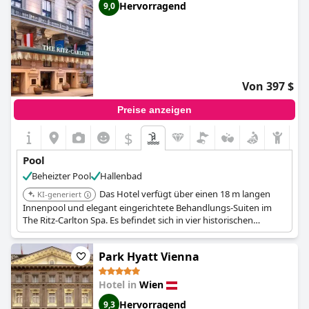
Hervorragend
9,0
Von 397 $
Preise anzeigen
$
Pool
Beheizter Pool
Hallenbad
Das Hotel verfügt über einen 18 m langen
KI-generiert
Innenpool und elegant eingerichtete Behandlungs-Suiten im
The Ritz-Carlton Spa. Es befindet sich in vier historischen
Palästen aus dem 19. Jahrhundert und verbindet legendären
Service mit österreichischer Gastfreundschaft. Die Atmosphere
Park Hyatt Vienna
Rooftop Bar bietet einen atemberaubenden Blick über die Stadt.
Hotel in
Wien
Hervorragend
9,3