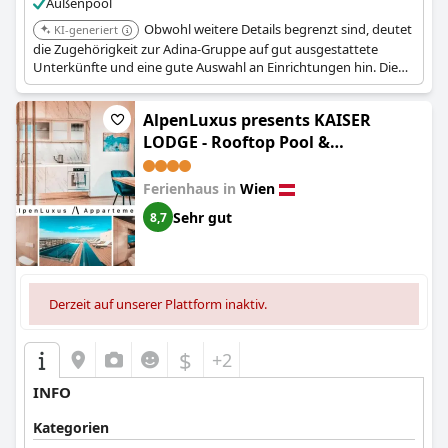
Außenpool
Obwohl weitere Details begrenzt sind, deutet
KI-generiert
die Zugehörigkeit zur Adina-Gruppe auf gut ausgestattete
Unterkünfte und eine gute Auswahl an Einrichtungen hin. Die
Lage in der Nähe der Donau könnte angenehme Ausblicke
bieten. Adina Apartment Hotels verfügen typischerweise über
AlpenLuxus presents KAISER
Pools und Fitnesscenter.
LODGE - Rooftop Pool &
Underground Car Park (KAISER
LODGE with Balcony & Rooftop
Ferienhaus in
Wien
Pool Access, AlpenLuxus
Sehr gut
8,7
Collection)
Derzeit auf unserer Plattform inaktiv.
$
+2
INFO
Kategorien