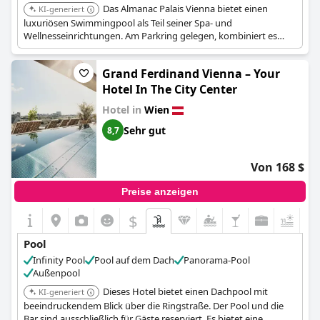
Das Almanac Palais Vienna bietet einen
KI-generiert
luxuriösen Swimmingpool als Teil seiner Spa- und
Wellnesseinrichtungen. Am Parkring gelegen, kombiniert es
historische Eleganz mit modernen Annehmlichkeiten.
Grand Ferdinand Vienna – Your
Hotel In The City Center
Hotel in
Wien
Sehr gut
8,7
Von 168 $
Preise anzeigen
$
Pool
Infinity Pool
Pool auf dem Dach
Panorama-Pool
Außenpool
Dieses Hotel bietet einen Dachpool mit
KI-generiert
beeindruckendem Blick über die Ringstraße. Der Pool und die
Bar sind ausschließlich für Gäste reserviert. Es bietet eine