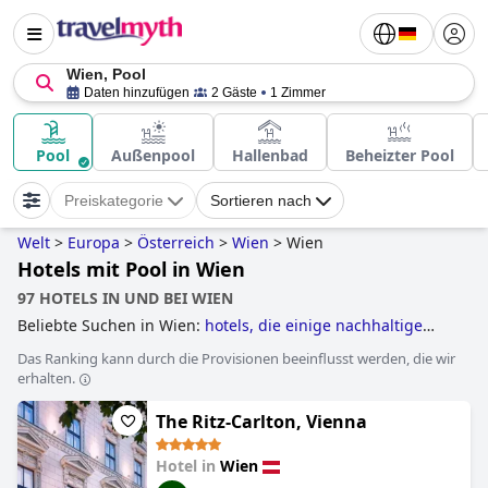
Wien, Pool
Daten hinzufügen
2 Gäste
1 Zimmer
Pool
Außenpool
Hallenbad
Beheizter Pool
Preiskategorie
Sortieren nach
Welt
>
Europa
>
Österreich
>
Wien
>
Wien
Hotels mit Pool in Wien
97 HOTELS IN UND BEI WIEN
Beliebte Suchen in Wien:
hotels, die einige nachhaltige
praktiken umgesetzt haben
,
hotels mit pool auf dem dach
,
Das Ranking kann durch die Provisionen beeinflusst werden, die wir
luxushotels
,
hotels mit whirlpool im zimmer
,
hotels mit
erhalten.
parkplatz
,
3-sterne-hotels
,
hotels mit pool
,
4-sterne-hotels
,
5-sterne-hotels
,
hotels im boutique-stil
,
hundefreundliche
The Ritz-Carlton, Vienna
hotels
,
kleine hotels
,
romantische hotels
,
familienhotels
,
hotels mit kostenfreiem wlan
and
günstige hotels
.
Hotel in
Wien