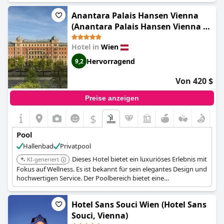
Anantara Palais Hansen Vienna
(Anantara Palais Hansen Vienna -
A Leading Hotel of the World)
Hotel in
Wien
Hervorragend
9,2
Von 420 $
Preise anzeigen
$
Pool
Hallenbad
Privatpool
Dieses Hotel bietet ein luxuriöses Erlebnis mit
KI-generiert
Fokus auf Wellness. Es ist bekannt für sein elegantes Design und
hochwertigen Service. Der Poolbereich bietet eine
entspannende und anspruchsvolle Umgebung.
Hotel Sans Souci Wien (Hotel Sans
Souci, Vienna)