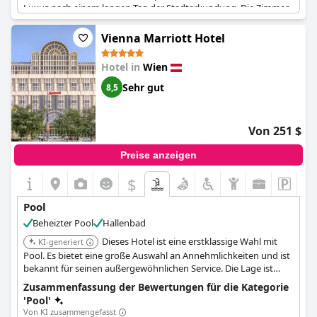
Luxus nach einem langen Tag der Stadterkundung. Die Zimmer
waren sehr komfortabel und hatten Zugang zu sauberen und
angenehmen Spas. Ein Gast nannte es sogar das "beste
Vienna Marriott Hotel
Schwimmbad", das er je erlebt hatte. Außerdem kann der Pool
nach dem Auschecken ohne zusätzliche Kosten genutzt werden.
Hotel in
Wien
Der Spa-Bereich, einschließlich des Pools, wurde als "absolut
top" beschrieben. Obwohl der Pool von einigen als etwas
Sehr gut
8,5
beengt empfunden wurde, wurde er dennoch als ein großes
Highlight des Hotels angesehen.
Von 251 $
Preise anzeigen
$
Pool
Beheizter Pool
Hallenbad
Dieses Hotel ist eine erstklassige Wahl mit
KI-generiert
Pool. Es bietet eine große Auswahl an Annehmlichkeiten und ist
bekannt für seinen außergewöhnlichen Service. Die Lage ist
günstig und die Einrichtungen sind gut gepflegt.
Zusammenfassung der Bewertungen für die Kategorie
'Pool'
Von KI zusammengefasst