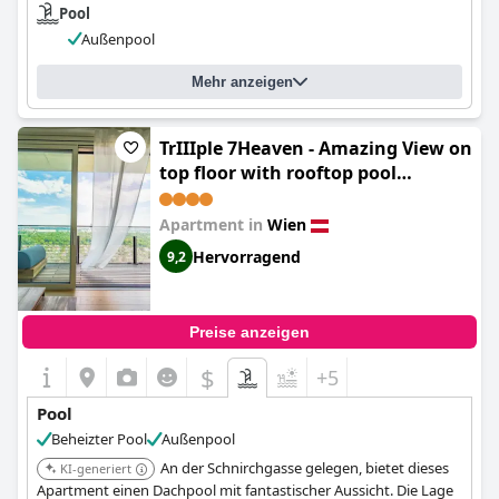
Pool
Außenpool
Mehr anzeigen
TrIIIple 7Heaven - Amazing View on
top floor with rooftop pool
(Wonderful Apartment with 2
bedrooms and pool and parking)
Apartment in
Wien
Hervorragend
9,2
Preise anzeigen
$
+5
Pool
Beheizter Pool
Außenpool
An der Schnirchgasse gelegen, bietet dieses
KI-generiert
Apartment einen Dachpool mit fantastischer Aussicht. Die Lage