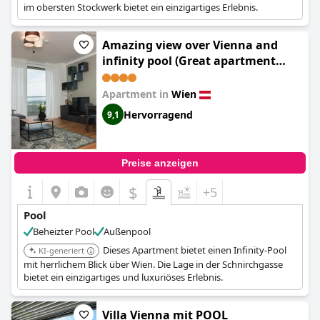
im obersten Stockwerk bietet ein einzigartiges Erlebnis.
Amazing view over Vienna and
infinity pool (Great apartment
with view and heated rooftop Pool)
Apartment in
Wien
Hervorragend
9,1
Preise anzeigen
$
+5
Pool
Beheizter Pool
Außenpool
Dieses Apartment bietet einen Infinity-Pool
KI-generiert
mit herrlichem Blick über Wien. Die Lage in der Schnirchgasse
bietet ein einzigartiges und luxuriöses Erlebnis.
Villa Vienna mit POOL