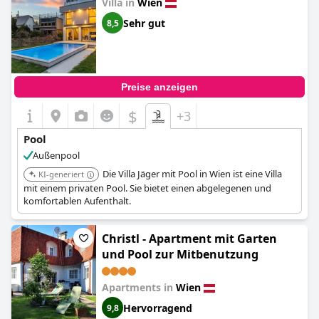
Villa in
Wien
Sehr gut
8,5
Preise anzeigen
$
+3
Pool
Außenpool
Die Villa Jäger mit Pool in Wien ist eine Villa
KI-generiert
mit einem privaten Pool. Sie bietet einen abgelegenen und
komfortablen Aufenthalt.
Christl - Apartment mit Garten
und Pool zur Mitbenutzung
Apartments in
Wien
Hervorragend
9,8