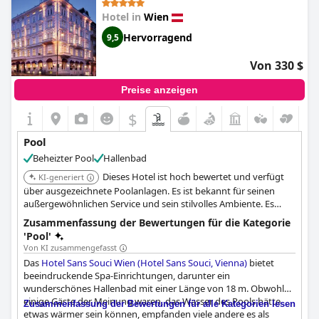
Hotel in
Wien
Hervorragend
9,5
Von 330 $
Preise anzeigen
$
Pool
Beheizter Pool
Hallenbad
Dieses Hotel ist hoch bewertet und verfügt
KI-generiert
über ausgezeichnete Poolanlagen. Es ist bekannt für seinen
außergewöhnlichen Service und sein stilvolles Ambiente. Es
bietet ein luxuriöses Erlebnis mit Liebe zum Detail.
Zusammenfassung der Bewertungen für die Kategorie
'Pool'
Von KI zusammengefasst
Das
Hotel Sans Souci Wien (Hotel Sans Souci, Vienna)
bietet
beeindruckende Spa-Einrichtungen, darunter ein
wunderschönes Hallenbad mit einer Länge von 18 m. Obwohl
einige Gäste der Meinung waren, das Wasser des Pools hätte
Zusammenfassung der Bewertungen für alle Kategorien lesen
etwas wärmer sein können, empfanden viele andere es als