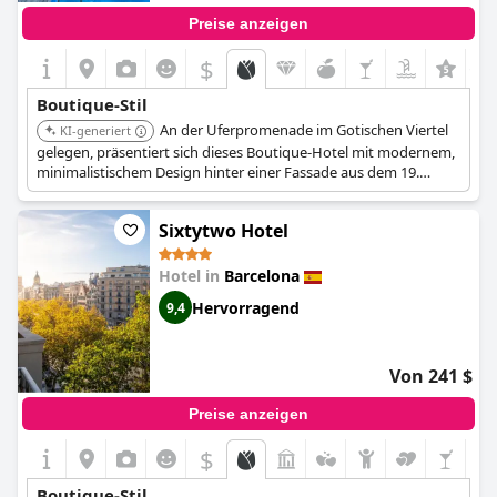
Preise anzeigen
$
+1
Boutique-Stil
An der Uferpromenade im Gotischen Viertel
KI-generiert
gelegen, präsentiert sich dieses Boutique-Hotel mit modernem,
minimalistischem Design hinter einer Fassade aus dem 19.
Jahrhundert. Es bietet einen Dachpool mit Meerblick und ein
Restaurant eines Michelin-Sternekoches, was eine stilvolle und
Sixtytwo Hotel
künstlerische Atmosphäre schafft.
Hotel in
Barcelona
Hervorragend
9,4
Von 241 $
Preise anzeigen
$
Boutique-Stil