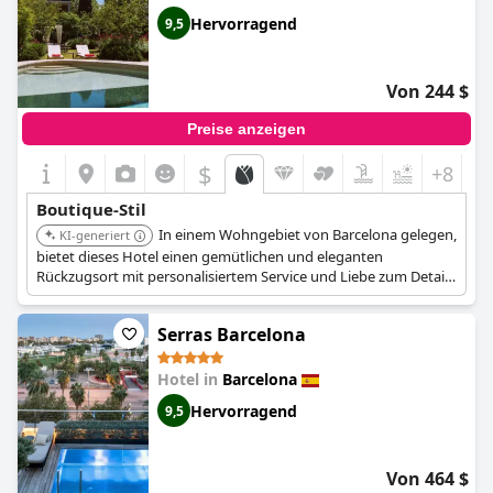
Hervorragend
9,5
Von 244 $
Preise anzeigen
$
+8
Boutique-Stil
In einem Wohngebiet von Barcelona gelegen,
KI-generiert
bietet dieses Hotel einen gemütlichen und eleganten
Rückzugsort mit personalisiertem Service und Liebe zum Detail.
Seine ruhige Lage und das anspruchsvolle Design bieten ein
entspannendes und einzigartiges Erlebnis.
Serras Barcelona
Hotel in
Barcelona
Hervorragend
9,5
Von 464 $