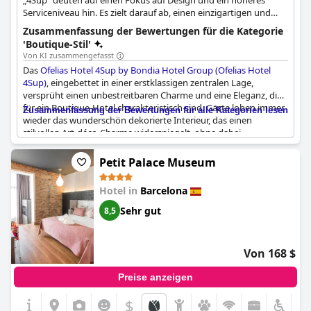
„4Sup“ deuten auf einen Fokus auf Design und ein höheres
Serviceniveau hin. Es zielt darauf ab, einen einzigartigen und
komfortablen Aufenthalt mit Liebe zu ästhetischen Details zu
Zusammenfassung der Bewertungen für die Kategorie
bieten.
'Boutique-Stil'
Von KI zusammengefasst
Das
Ofelias Hotel 4Sup by Bondia Hotel Group (Ofelias Hotel
4Sup)
, eingebettet in einer erstklassigen zentralen Lage,
versprüht einen unbestreitbaren Charme und eine Eleganz, die
für ein Boutique-Hotel charakteristisch sind. Gäste loben immer
Zusammenfassung der Bewertungen für alle Kategorien lesen
wieder das wunderschön dekorierte Interieur, das einen
stilvollen Art-déco-Charme widerspiegelt, ohne dabei
aufdringlich zu wirken. Das geschmackvolle Dekor und das
gemütliche Ambiente des Hotels schaffen eine einladende
Petit Palace Museum
Atmosphäre und machen es zu einem reizvollen Rückzugsort
für diejenigen, die einen kleinen, entspannten Aufenthalt
Hotel in
Barcelona
suchen.
Sehr gut
8,5
Die Liebe zum Detail im Design des Hotels ist überall erkennbar.
Jedes Element, von den öffentlichen Bereichen bis zu den
gemütlichen Zimmern, wurde sorgfältig gestaltet, um ein
Von 168 $
einzigartiges Boutique-Feeling zu bewahren. Die Dekorationen
bleiben dem Boutique-Charakter treu und verbinden moderne
Preise anzeigen
Ästhetik mit urigen, charmanten Akzenten. Das Ergebnis ist ein
wunderschön renoviertes Hotel, das sowohl Komfort als auch
$
Stil bietet.