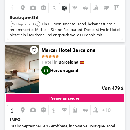
$
Boutique-Stil
Ein GL Monumento Hotel, bekannt für sein
KI-generiert
renommiertes Michelin-Sterne-Restaurant. Dieses stilvolle Hotel
bietet ein luxuriöses und anspruchsvolles Erlebnis mit
modernem Design und hochwertigen Annehmlichkeiten, wobei
der Schwerpunkt auf außergewöhnlichem Service und
Mercer Hotel Barcelona
Gastronomie liegt.
Hotel in
Barcelona
Hervorragend
8,8
Von 479 $
Preise anzeigen
$
+10
INFO
Das im September 2012 eröffnete, innovative Boutique-Hotel