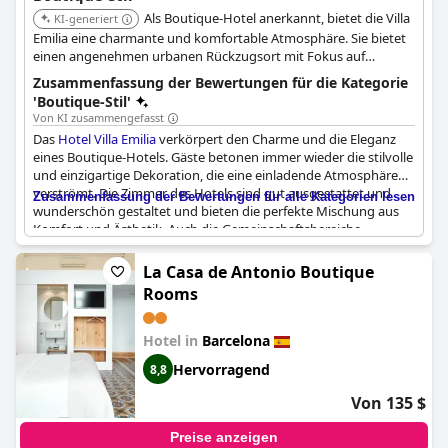
Als Boutique-Hotel anerkannt, bietet die Villa
KI-generiert
Emilia eine charmante und komfortable Atmosphäre. Sie bietet
einen angenehmen urbanen Rückzugsort mit Fokus auf
Gästeerlebnis und Service.
Zusammenfassung der Bewertungen für die Kategorie
'Boutique-Stil'
Von KI zusammengefasst
Das
Hotel Villa Emilia
verkörpert den Charme und die Eleganz
eines Boutique-Hotels. Gäste betonen immer wieder die stilvolle
und einzigartige Dekoration, die eine einladende Atmosphäre
verströmt. Die Zimmer des Hotels sind gut ausgestattet und
Zusammenfassung der Bewertungen für alle Kategorien lesen
wunderschön gestaltet und bieten die perfekte Mischung aus
Komfort und Ästhetik. Auch die Gemeinschaftsbereiche,
darunter die Lobby und die Dachterrasse, beeindrucken mit
ihrer charmanten und stilvollen Dekoration.
La Casa de Antonio Boutique
Rooms
Das freundliche und aufmerksame Personal trägt zum positiven
Gesamterlebnis der Gäste bei, indem es außergewöhnlichen
Service bietet und für eine warme und gastfreundliche
Hotel in
Barcelona
Umgebung sorgt. Darüber hinaus erhöhen praktische
Hervorragend
8,8
Annehmlichkeiten wie Wasserkocher und Kaffeemaschinen in
den Zimmern den Komfort des Aufenthalts.
Von 135 $
Das kulinarische Angebot im
Hotel Villa Emilia
wird mit
Preise anzeigen
großartigem Essen für die Gäste gelobt. Die erstklassige Lage