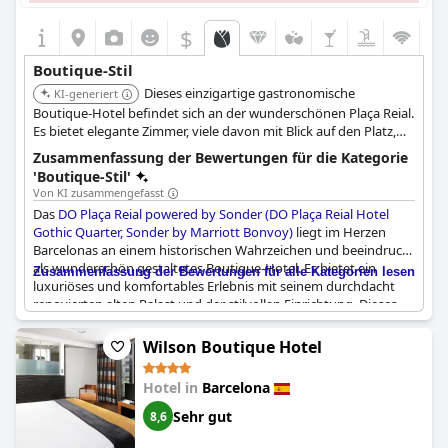
sich immer erinnern werden.
$
Boutique-Stil
Dieses einzigartige gastronomische
KI-generiert
Boutique-Hotel befindet sich an der wunderschönen Plaça Reial.
Es bietet elegante Zimmer, viele davon mit Blick auf den Platz,
und ist somit ein idealer Ausgangspunkt, um die historische
Zusammenfassung der Bewertungen für die Kategorie
Stadt und ihre Esskultur zu erkunden.
'Boutique-Stil'
Von KI zusammengefasst
Das
DO Plaça Reial powered by Sonder (DO Plaça Reial Hotel
Gothic Quarter, Sonder by Marriott Bonvoy)
liegt im Herzen
Barcelonas an einem historischen Wahrzeichen und beeindruckt
als wunderschön gestaltetes Boutique-Hotel. Es bietet ein
Zusammenfassung der Bewertungen für alle Kategorien lesen
luxuriöses und komfortables Erlebnis mit seinem durchdacht
renovierten alten Palast und der stilvollen Einrichtung. Dieses
kleine Hotel versprüht Charme und Eleganz und spricht
besonders Liebhaber alter Gebäude an. Die Gäste loben oft die
Wilson Boutique Hotel
malerische Aussicht, insbesondere vom Dach und den kleinen
Balkonen mit Blick auf den beeindruckenden Platz, was es zu
Hotel in
Barcelona
einem ruhigen Rückzugsort im pulsierenden Zentrum der Stadt
macht.
Sehr gut
8,6