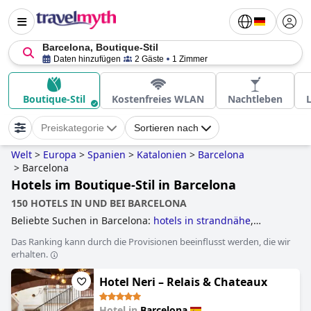
Barcelona, Boutique-Stil
Daten hinzufügen
2 Gäste
1 Zimmer
Boutique-Stil
Kostenfreies WLAN
Nachtleben
Preiskategorie
Sortieren nach
Welt
>
Europa
>
Spanien
>
Katalonien
>
Barcelona
>
Barcelona
Hotels im Boutique-Stil in Barcelona
150 HOTELS IN UND BEI BARCELONA
Beliebte Suchen in Barcelona:
hotels in strandnähe
,
businesshotels
,
hotels mit beheiztem pool
,
hotels im
Das Ranking kann durch die Provisionen beeinflusst werden, die wir
boutique-stil
,
hotels mit privatpool
,
yoga hotels
,
erhalten.
luxushotels
,
3-sterne-hotels
,
kleine hotels
,
hotels direkt am
strand
,
familienhotels
,
5-sterne-hotels
and
günstige
Hotel Neri – Relais & Chateaux
hotels
.
Hotel in
Barcelona