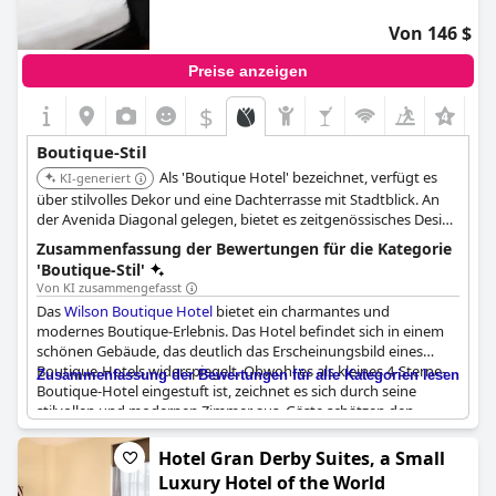
Von 146 $
Preise anzeigen
$
+4
Boutique-Stil
Als 'Boutique Hotel' bezeichnet, verfügt es
KI-generiert
über stilvolles Dekor und eine Dachterrasse mit Stadtblick. An
der Avenida Diagonal gelegen, bietet es zeitgenössisches Design
und einen komfortablen Aufenthalt.
Zusammenfassung der Bewertungen für die Kategorie
'Boutique-Stil'
Von KI zusammengefasst
Das
Wilson Boutique Hotel
bietet ein charmantes und
modernes Boutique-Erlebnis. Das Hotel befindet sich in einem
schönen Gebäude, das deutlich das Erscheinungsbild eines
Boutique-Hotels widerspiegelt. Obwohl es als kleines 4-Sterne-
Zusammenfassung der Bewertungen für alle Kategorien lesen
Boutique-Hotel eingestuft ist, zeichnet es sich durch seine
stilvollen und modernen Zimmer aus. Gäste schätzen den
Boutique-Ansatz bei den Annehmlichkeiten, der zum
Gesamtcharme und zur Attraktivität beiträgt. Dieses stilvolle
Hotel Gran Derby Suites, a Small
Haus bietet ein tolles, kleines Boutique-Erlebnis und ist somit
Luxury Hotel of the World
eine ausgezeichnete Wahl für Reisende, die einen Boutique-