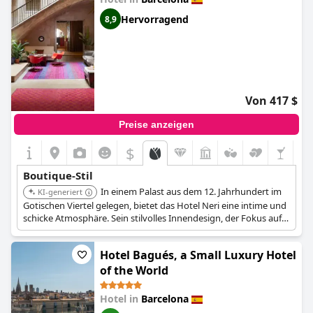
Hervorragend
8,9
Von 417 $
Preise anzeigen
$
Boutique-Stil
In einem Palast aus dem 12. Jahrhundert im
KI-generiert
Gotischen Viertel gelegen, bietet das Hotel Neri eine intime und
schicke Atmosphäre. Sein stilvolles Innendesign, der Fokus auf
das Erbe und der erstklassige persönliche Service machen es zu
einem herausragenden Boutique-Reiseziel.
Hotel Bagués, a Small Luxury Hotel
of the World
Hotel in
Barcelona