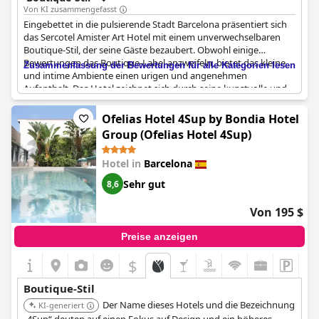
Eindruck.
Von KI zusammengefasst
Eingebettet in die pulsierende Stadt Barcelona präsentiert sich
das Sercotel Amister Art Hotel mit einem unverwechselbaren
Boutique-Stil, der seine Gäste bezaubert. Obwohl einige
Bewertungen das Boutique-Label anzweifeln, bietet das kleine
Zusammenfassung der Bewertungen für alle Kategorien lesen
und intime Ambiente einen urigen und angenehmen
Aufenthalt. Das Hotel zeichnet sich durch seine kunstvolle und
stilvolle Dekoration aus und bietet seinen Besuchern eine
gemütliche Wohn- und Salonatmosphäre. Der freundliche
Ofelias Hotel 4Sup by Bondia Hotel
Dachbereich trägt zur einladenden Atmosphäre bei und macht
Group (Ofelias Hotel 4Sup)
es ideal für einen romantischen Valentinstagsausflug. Das
Innendesign bleibt komfortabel und durchdacht gestaltet, was
Hotel in
Barcelona
das gesamte Boutique-Hotelerlebnis verbessert.
Sehr gut
8,6
Von 195 $
Preise anzeigen
$
Boutique-Stil
Der Name dieses Hotels und die Bezeichnung
KI-generiert