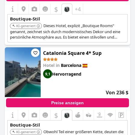
des Hotels ist ein weiterer wesentlicher Vorteil, da sich in der
$
+4
Nähe zahlreiche Restaurants und Lebensmittelgeschäfte
befinden, so dass die Gäste die Umgebung bequem erkunden
Boutique-Stil
können.
Dieses Hotel, explizit „Boutique Rooms“
KI-generiert
Insgesamt zeichnet sich das
genannt, zeichnet sich durch modernistisches Dekor und eine
Hotel Villa Emilia
als ein
wunderschön gestaltetes und elegant geführtes Boutique-Hotel
persönliche Atmosphäre aus. Es bietet einen stilvollen und
aus und ist somit eine ausgezeichnete Wahl für Reisende, die
komfortablen Aufenthalt mit Liebe zum Designdetail.
einen raffinierten und angenehmen Aufenthalt suchen.
Catalonia Square 4* Sup
Hotel in
Barcelona
Hervorragend
9,1
Von 236 $
Preise anzeigen
$
Boutique-Stil
Obwohl Teil einer größeren Kette, deuten die
KI-generiert