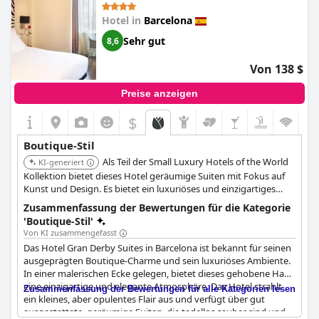
Aufenthalt suchen. Wer jedoch eine romantische Atmosphäre
Hotel in
Barcelona
sucht, findet es möglicherweise weniger geeignet. Insgesamt
behält es seinen Reiz als solides Boutique-Hotel.
Sehr gut
8,6
Von 138 $
Preise anzeigen
$
Boutique-Stil
Als Teil der Small Luxury Hotels of the World
KI-generiert
Kollektion bietet dieses Hotel geräumige Suiten mit Fokus auf
Kunst und Design. Es bietet ein luxuriöses und einzigartiges
Erlebnis mit künstlerischen Akzenten im gesamten Haus.
Zusammenfassung der Bewertungen für die Kategorie
'Boutique-Stil'
Von KI zusammengefasst
Das Hotel Gran Derby Suites in Barcelona ist bekannt für seinen
ausgeprägten Boutique-Charme und sein luxuriöses Ambiente.
In einer malerischen Ecke gelegen, bietet dieses gehobene Haus
eine einzigartige und elegante Atmosphäre. Das Hotel strahlt
Zusammenfassung der Bewertungen für alle Kategorien lesen
ein kleines, aber opulentes Flair aus und verfügt über gut
ausgestattete, geräumige Suiten, die tadellos sauber sind und