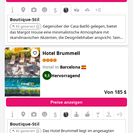
Wahl für diejenigen macht, die Boutique-Charme in einer
erstklassigen Lage suchen.
$
+8
Boutique-Stil
Gegenüber der Casa Batlló gelegen, bietet
KI-generiert
das Margot House eine minimalistische Atmosphäre mit
skandinavischen Akzenten, die Designliebhaber anspricht. Seine
geräumigen Zimmer und durchdachten Designdetails schaffen
eine ruhige und stilvolle Umgebung.
Hotel Brummell
Hotel in
Barcelona
Hervorragend
9,3
Von 185 $
Preise anzeigen
$
+9
Boutique-Stil
Das Hotel Brummell liegt im angesagten
KI-generiert