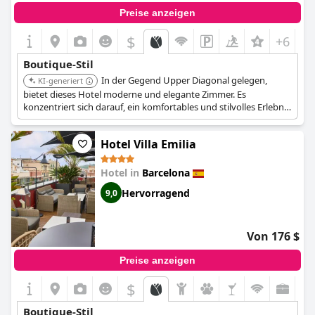
Preise anzeigen
$
+6
Boutique-Stil
In der Gegend Upper Diagonal gelegen,
KI-generiert
bietet dieses Hotel moderne und elegante Zimmer. Es
konzentriert sich darauf, ein komfortables und stilvolles Erlebnis
in einem eher wohnlichen Teil der Stadt zu bieten.
Hotel Villa Emilia
Hotel in
Barcelona
Hervorragend
9,0
Von 176 $
Preise anzeigen
$
Boutique-Stil