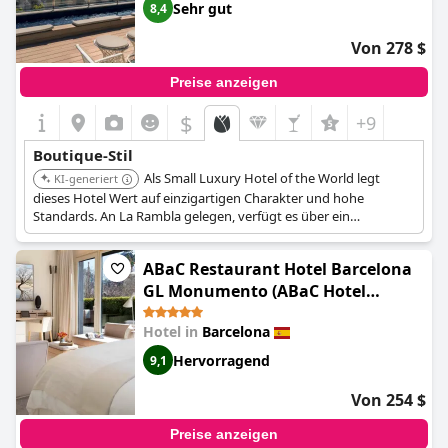
Sehr gut
8,4
Von 278 $
Preise anzeigen
$
+9
Boutique-Stil
Als Small Luxury Hotel of the World legt
KI-generiert
dieses Hotel Wert auf einzigartigen Charakter und hohe
Standards. An La Rambla gelegen, verfügt es über ein
atemberaubendes modernistisches Gebäude und ist bekannt
für sein künstlerisches Design, inspiriert von der Masriera
ABaC Restaurant Hotel Barcelona
Schmuckkollektion.
GL Monumento (ABaC Hotel
Boutique 5 GL)
Hotel in
Barcelona
Hervorragend
9,1
Von 254 $
Preise anzeigen