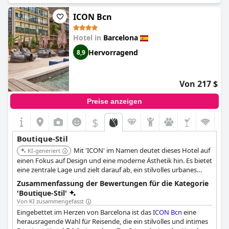
separate Schlafbereiche bieten, die für Einzelpersonen oder
Paare geeignet sind.
ICON Bcn
Gäste loben das Personal für seine ausgesprochene
Hotel in
Barcelona
Aufmerksamkeit, Freundlichkeit und Professionalität, was
wesentlich zur einladenden und gemütlichen Atmosphäre des
Hervorragend
8,9
Hotels beiträgt. Die vorhandenen Einrichtungen sind erstklassig
und tragen zum Komfort und zur Bequemlichkeit des
Aufenthalts bei. Mehrere Bewertungen heben die schöne
Von 217 $
Einrichtung und die heimelige Atmosphäre hervor, die ein
Gefühl von Exklusivität und Komfort vermitteln.
Preise anzeigen
Der Charme und Charakter des Hotel Gran Derby Suites werden
$
immer wieder hervorgehoben, was es perfekt für einen
mehrtägigen Aufenthalt in der Stadt macht. Persönliche Gesten,
Boutique-Stil
wie z. B. die Bereitstellung einer Flasche Wein und Obst als
Mit 'ICON' im Namen deutet dieses Hotel auf
Entschuldigung, verbessern das Gästeerlebnis zusätzlich und
KI-generiert
sorgen für einen unvergesslichen Aufenthalt in diesem
einen Fokus auf Design und eine moderne Ästhetik hin. Es bietet
luxuriösen Boutique-Hotel.
eine zentrale Lage und zielt darauf ab, ein stilvolles urbanes
Erlebnis zu bieten.
Zusammenfassung der Bewertungen für die Kategorie
'Boutique-Stil'
Von KI zusammengefasst
Eingebettet im Herzen von Barcelona ist das
ICON Bcn
eine
herausragende Wahl für Reisende, die ein stilvolles und intimes