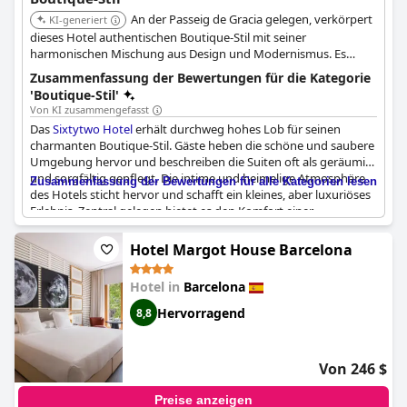
An der Passeig de Gracia gelegen, verkörpert
KI-generiert
dieses Hotel authentischen Boutique-Stil mit seiner
harmonischen Mischung aus Design und Modernismus. Es
bietet personalisierten Service und achtet genau auf Details, was
Zusammenfassung der Bewertungen für die Kategorie
einen luxuriösen und exquisiten Aufenthalt in bester Lage
'Boutique-Stil'
ermöglicht.
Von KI zusammengefasst
Das
Sixtytwo Hotel
erhält durchweg hohes Lob für seinen
charmanten Boutique-Stil. Gäste heben die schöne und saubere
Umgebung hervor und beschreiben die Suiten oft als geräumig
und sorgfältig gepflegt. Die intime und heimelige Atmosphäre
Zusammenfassung der Bewertungen für alle Kategorien lesen
des Hotels sticht hervor und schafft ein kleines, aber luxuriöses
Erlebnis. Zentral gelegen bietet es den Komfort einer
erstklassigen Lage in der Stadt, während es fast unbemerkt in
einem Gebäude von bedeutendem Charme eingebettet ist.
Hotel Margot House Barcelona
Besucher erwähnen häufig die moderne, schön gestaltete
Hotel in
Barcelona
Inneneinrichtung und den renovierten Stil des Hotels, der
einzigartige Eigenschaften beibehält, die es in seiner Kategorie
Hervorragend
8,8
einzigartig machen. Das Personal wird für seine Freundlichkeit
gelobt, was zum insgesamt angenehmen und ruhigen
Aufenthalt beiträgt. Das Boutique-Ambiente, der detaillierte
Von 246 $
Service und das intime Gefühl sind Schlüsselelemente, die die
Gäste schätzen, was das
Sixtytwo Hotel
zu einer wunderbaren
Preise anzeigen