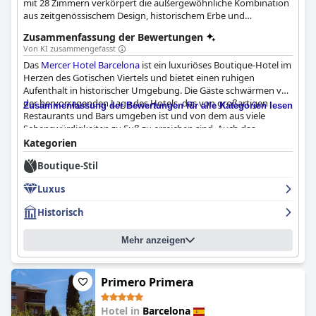
mit 28 Zimmern verkörpert die außergewöhnliche Kombination
aus zeitgenössischem Design, historischem Erbe und
außergewöhnlichem Service.
Zusammenfassung der Bewertungen
Von KI zusammengefasst
Das
Mercer Hotel Barcelona
ist ein luxuriöses Boutique-Hotel im
Herzen des Gotischen Viertels und bietet einen ruhigen
Aufenthalt in historischer Umgebung. Die Gäste schwärmen von
der hervorragenden Lage des Hotels, das von großartigen
Zusammenfassung der Bewertungen für alle Kategorien lesen
Restaurants und Bars umgeben ist und von dem aus viele
Sehenswürdigkeiten zu Fuß zu erreichen sind. Auch das
Frühstück hat die Gäste beeindruckt: Einige bezeichneten es als
Kategorien
eines der besten, das sie in Europa erlebt haben, auch wenn die
Boutique-Stil
Meinungen über Preise und Auswahl auseinandergehen. Die
Zimmer sind schön und stilvoll, mit bequemen Betten und einer
Luxus
friedlichen Atmosphäre, auch wenn einige Gäste sie etwas
dunkel fanden. Das Personal ist außergewöhnlich und bietet
Historisch
einen warmen und aufmerksamen Service, der immer wieder
über das normale Maß hinausgeht, um den Gästen einen
Mehr anzeigen
angenehmen Aufenthalt zu ermöglichen. Insgesamt ist das
Mercer Hotel Barcelona
eine wahre Oase der Ruhe und des
Luxus, die Eleganz ausstrahlt, ohne prätentiös zu sein.
Primero Primera
Hotel in
Barcelona