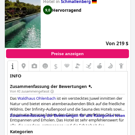
Hotel in
Schmallenberg
Hervorragend
9,0
Von 219 $
Preise anzeigen
$
INFO
Zusammenfassung der Bewertungen
Von KI zusammengefasst
Das
Waldhaus Ohlenbach
ist ein verstecktes Juwel inmitten der
Natur und bietet einen atemberaubenden Blick auf die friedliche
Wildnis. Der Infinity-Außenpool und die Sauna des Hotels sowie
die private Terrasse bieten den Gästen den perfekten Ort zum
Zusammenfassung der Bewertungen für alle Kategorien lesen
Entspannen und Erholen. Das Hotel ist sehr empfehlenswert für
alle, die wandern, entspannen und die Schönheit des
Sauerlandes genießen möchten. Das Frühstücksbuffet ist
Kategorien