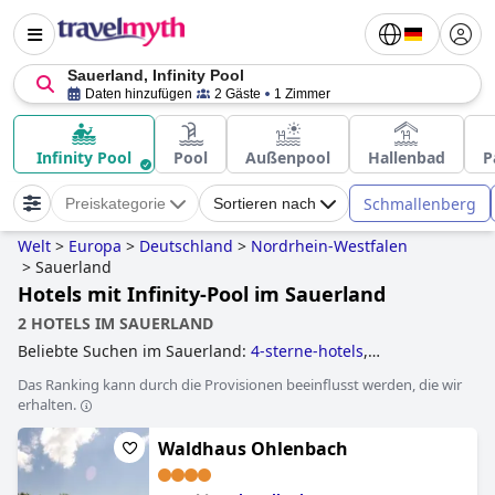
Sauerland, Infinity Pool
Daten hinzufügen
2 Gäste
1 Zimmer
Infinity Pool
Pool
Außenpool
Hallenbad
P
Schmallenberg
Preiskategorie
Sortieren nach
Welt
>
Europa
>
Deutschland
>
Nordrhein-Westfalen
>
Sauerland
Hotels mit Infinity-Pool im Sauerland
2 HOTELS IM SAUERLAND
Beliebte Suchen im Sauerland:
4-sterne-hotels
,
wellnesshotels
,
familienhotels
,
hundefreundliche hotels
,
Das Ranking kann durch die Provisionen beeinflusst werden, die wir
hotels mit infinity-pool
,
kleine hotels
,
baumhaushotels
,
erhalten.
hotels mit hallenbad
,
yoga hotels
,
luxushotels
,
romantische hotels
,
hotels mit pool
,
5-sterne-hotels
,
Waldhaus Ohlenbach
erwachsenenhotels
and
hotels mit all inclusive angeboten
.