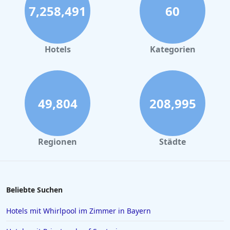
7,258,491
60
Hotels mit Infinity-Pool in Shanghai
Hotels mit Infinity-Pool in Kuala Lumpur
Hotels mit Infinity-Pool in Palma de Mallorca
Hotels
Kategorien
49,804
208,995
Regionen
Städte
Beliebte Suchen
Hotels mit Whirlpool im Zimmer in Bayern