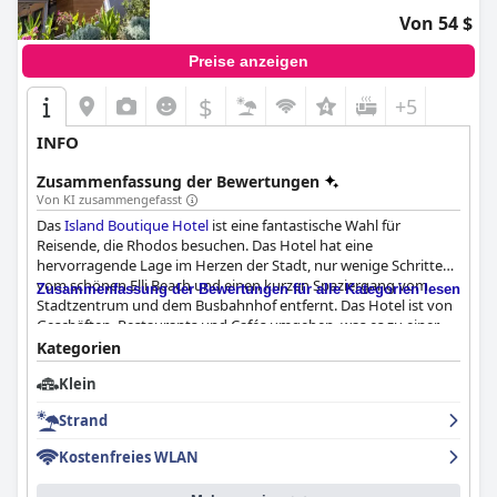
Von 54 $
Preise anzeigen
$
+5
INFO
Zusammenfassung der Bewertungen
Von KI zusammengefasst
Das
Island Boutique Hotel
ist eine fantastische Wahl für
Reisende, die Rhodos besuchen. Das Hotel hat eine
hervorragende Lage im Herzen der Stadt, nur wenige Schritte
vom schönen Elli Beach und einen kurzen Spaziergang vom
Zusammenfassung der Bewertungen für alle Kategorien lesen
Stadtzentrum und dem Busbahnhof entfernt. Das Hotel ist von
Geschäften, Restaurants und Cafés umgeben, was es zu einer
bequemen und leicht erreichbaren Option für Reisende macht.
Kategorien
Das Personal ist freundlich und hilfsbereit, ein besonderes Lob
Klein
gilt den Rezeptionistinnen Christina und Artemis. Das Hotel
bietet moderne und stilvolle Zimmer mit ausgezeichneter
Strand
Ausstattung, darunter Verdunkelungsvorhänge, Memory-
Schaum-Matratzen und geräumige Balkone. Während das
Kostenfreies WLAN
Frühstück gemischte Kritiken erhielt, bietet das Nisos-
Restaurant köstliche Optionen für das Abendessen, darunter