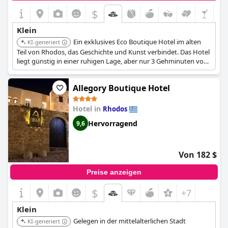
$
+3
Klein
Ein exklusives Eco Boutique Hotel im alten
KI-generiert
Teil von Rhodos, das Geschichte und Kunst verbindet. Das Hotel
liegt günstig in einer ruhigen Lage, aber nur 3 Gehminuten von
den vielen lokalen Tavernen, Restaurants, Geschäften und Bars
der Altstadt entfernt.
Allegory Boutique Hotel
Hotel in
Rhodos
Hervorragend
9,6
Von 182 $
Preise anzeigen
$
+7
Klein
Gelegen in der mittelalterlichen Stadt
KI-generiert