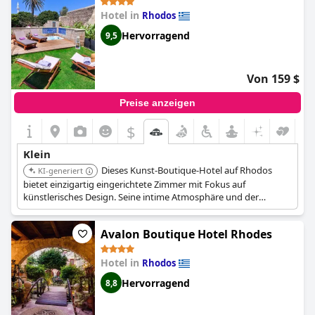
Hotel in
Rhodos
Hervorragend
9,5
Von 159 $
Preise anzeigen
$
Klein
Dieses Kunst-Boutique-Hotel auf Rhodos
KI-generiert
bietet einzigartig eingerichtete Zimmer mit Fokus auf
künstlerisches Design. Seine intime Atmosphäre und der
persönliche Service verbessern das gesamte Gasterlebnis.
Avalon Boutique Hotel Rhodes
Hotel in
Rhodos
Hervorragend
8,8