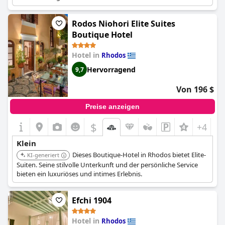
Komfort, wodurch eine gemütliche und einladende Atmosphäre
für die Gäste entsteht.
Rodos Niohori Elite Suites
Boutique Hotel
Hotel in
Rhodos
Hervorragend
9,7
Von 196 $
Preise anzeigen
$
+4
Klein
Dieses Boutique-Hotel in Rhodos bietet Elite-
KI-generiert
Suiten. Seine stilvolle Unterkunft und der persönliche Service
bieten ein luxuriöses und intimes Erlebnis.
Efchi 1904
Hotel in
Rhodos