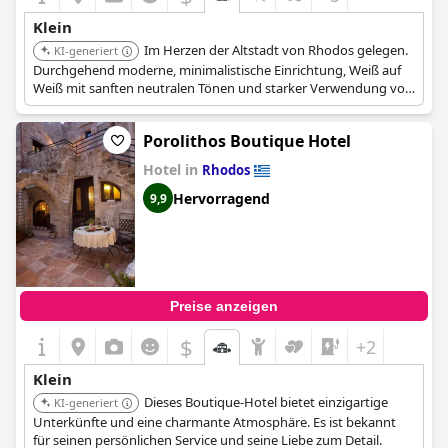
Klein
Im Herzen der Altstadt von Rhodos gelegen.
KI-generiert
Durchgehend moderne, minimalistische Einrichtung, Weiß auf
Weiß mit sanften neutralen Tönen und starker Verwendung von
Holz, Glas, Metall und Stein. Die Suiten bieten jeden Komfort
und das Personal ist hilfsbereit und freundlich.
Porolithos Boutique Hotel
Hotel in
Rhodos
Hervorragend
9,9
Preise anzeigen
$
+2
Klein
Dieses Boutique-Hotel bietet einzigartige
KI-generiert
Unterkünfte und eine charmante Atmosphäre. Es ist bekannt
für seinen persönlichen Service und seine Liebe zum Detail.