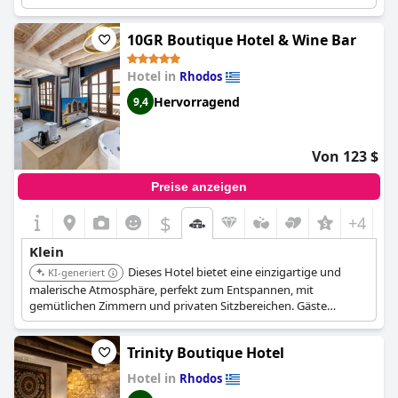
10GR Boutique Hotel & Wine Bar
Hotel in
Rhodos
Hervorragend
9,4
Von 123 $
Preise anzeigen
$
+4
Klein
Dieses Hotel bietet eine einzigartige und
KI-generiert
malerische Atmosphäre, perfekt zum Entspannen, mit
gemütlichen Zimmern und privaten Sitzbereichen. Gäste
können eine spezielle Spa-Behandlung genießen und die große
Doppeldusche nutzen.
Trinity Boutique Hotel
Hotel in
Rhodos