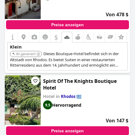
Von 478 $
Preise anzeigen
$
Klein
Dieses Boutique-Hotel befindet sich in der
KI-generiert
Altstadt von Rhodos. Es bietet Suiten in einer restaurierten
Ritterresidenz aus dem 14. Jahrhundert und ermöglicht ein
immersives historisches Erlebnis. Es bietet eine charmante und
intime Atmosphäre.
Spirit Of The Knights Boutique
Hotel
Hotel in
Rhodos
Hervorragend
9,5
Von 147 $
Preise anzeigen