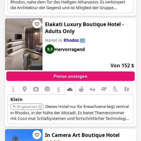
Rhodos, nahe dem Tor des Heiligen Athanasios. Es verkörpert
die Architektur der Gegend und ist Mitglied der Gruppe
Griechische Historische Hotels, YADES & Historic Hotels of
Europe. Es bietet klimatisierte Zimmer, einen Garten,
Elakati Luxury Boutique Hotel -
kostenloses WLAN und eine Terrasse.
Adults Only
Hotel in
Rhodos
Hervorragend
9,3
Von 152 $
Preise anzeigen
$
Klein
Dieses Hotel nur für Erwachsene liegt zentral
KI-generiert
in Rhodos, in der Nähe der Altstadt. Es bietet Themenzimmer
mit Coco-mat Schlafsystemen und fortschrittlicher Technologie
für Beleuchtung und Klimaanlage, wodurch ein einzigartiges
Ambiente geschaffen wird.
In Camera Art Boutique Hotel