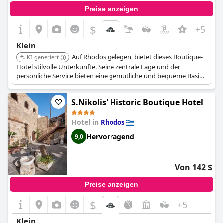
Preise anzeigen
$
+5
Klein
Auf Rhodos gelegen, bietet dieses Boutique-
KI-generiert
Hotel stilvolle Unterkünfte. Seine zentrale Lage und der
persönliche Service bieten eine gemütliche und bequeme Basis,
um die Stadt zu erkunden.
S.Nikolis' Historic Boutique Hotel
Hotel in
Rhodos
Hervorragend
9,0
Von 142 $
Preise anzeigen
$
+5
Klein