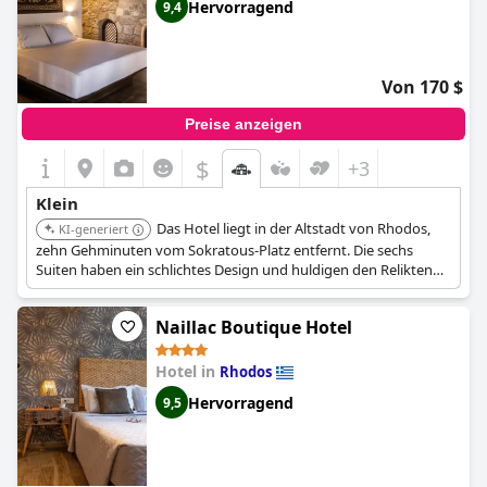
Hervorragend
9,4
Von 170 $
Preise anzeigen
$
+3
Klein
Das Hotel liegt in der Altstadt von Rhodos,
KI-generiert
zehn Gehminuten vom Sokratous-Platz entfernt. Die sechs
Suiten haben ein schlichtes Design und huldigen den Relikten
der Vergangenheit, wie z. B. den nackten Steinmauern des
ursprünglichen Gebäudes, die im gesamten Hotel zu sehen sind.
Naillac Boutique Hotel
Das Frühstück wird im ruhigen Innenhof des Hotels serviert.
Hotel in
Rhodos
Hervorragend
9,5