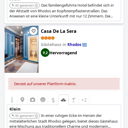
Das familiengeführte Hotel befindet sich in
KI-generiert
der Altstadt von Rhodos an Kopfsteinpflasterstraßen. Das
Anwesen ist eine kleine Unterkunft mit nur 12 Zimmern. Die
Hotelbar (Standort der antiken Agora) verfügt über einen 800
Jahre alten eingebauten Kamin.
Casa De La Sera
Gästehaus in
Rhodos
Hervorragend
9,2
Derzeit auf unserer Plattform inaktiv.
$
+2
Klein
In einer ruhigen Ecke im Herzen der
KI-generiert
mittelalterlichen Stadt Rhodos gelegen, bietet dieses Gästehaus
eine Mischung aus traditionellem Charme und modernem