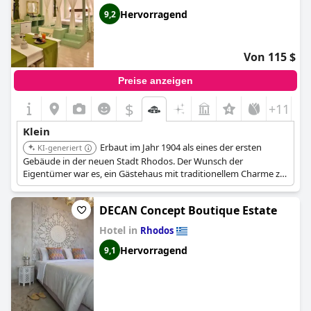
Hervorragend
9,2
Von 115 $
Preise anzeigen
$
+11
Klein
Erbaut im Jahr 1904 als eines der ersten
KI-generiert
Gebäude in der neuen Stadt Rhodos. Der Wunsch der
Eigentümer war es, ein Gästehaus mit traditionellem Charme zu
schaffen, ganz wie bei Oma. Jede der Suiten verfügt über eine
kleine Küchenzeile und es wird ein exquisites Frühstück serviert,
DECAN Concept Boutique Estate
das in der wärmeren Jahreszeit im privaten und ummauerten
Innenhof gereicht wird.
Hotel in
Rhodos
Hervorragend
9,1