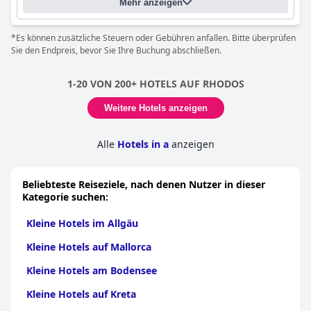
Mehr anzeigen
traditionelle griechische Küche und asiatisch inspirierte Gerichte.
Die Sauberkeit des Hotels ist außergewöhnlich, wobei das
Housekeeping-Personal besonders gelobt wird. Der Jacuzzi und
*Es können zusätzliche Steuern oder Gebühren anfallen. Bitte überprüfen
der Whirlpool, die in einigen Zimmern zur Verfügung stehen,
Sie den Endpreis, bevor Sie Ihre Buchung abschließen.
bieten einen zusätzlichen Hauch von Luxus für Gäste, die sich
entspannen möchten. Insgesamt empfehlen die Gäste das
Island Boutique Hotel
als ein fantastisches Vier-Sterne-Hotel mit
1-20 VON 200+ HOTELS AUF RHODOS
einem hervorragenden Preis-Leistungs-Verhältnis und einem
ausgezeichneten Kundenservice.
Weitere Hotels anzeigen
Alle
Hotels in a
anzeigen
Beliebteste Reiseziele, nach denen Nutzer in dieser
Kategorie suchen:
Kleine Hotels im Allgäu
Kleine Hotels auf Mallorca
Kleine Hotels am Bodensee
Kleine Hotels auf Kreta