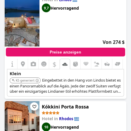
Hervorragend
9,7
Von 274 $
Preise anzeigen
$
Klein
Eingebettet in den Hang von Lindos bietet es
KI-generiert
einen Panoramablick auf die Ägäis. Jede der zwölf Suiten verfügt
über ein einzigartiges Lindianer-Stil erhöhtes Plattformbett und
eine private ummauerte Terrasse. Ein Gourmetrestaurant auf
dem Dach serviert griechische Küche.
Kókkini Porta Rossa
Hotel in
Rhodos
Hervorragend
10