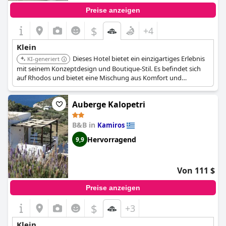
Preise anzeigen
$
+4
Klein
Dieses Hotel bietet ein einzigartiges Erlebnis
KI-generiert
mit seinem Konzeptdesign und Boutique-Stil. Es befindet sich
auf Rhodos und bietet eine Mischung aus Komfort und
künstlerischem Flair.
Auberge Kalopetri
B&B in
Kamiros
Hervorragend
9,9
Von 111 $
Preise anzeigen
$
+3
Klein