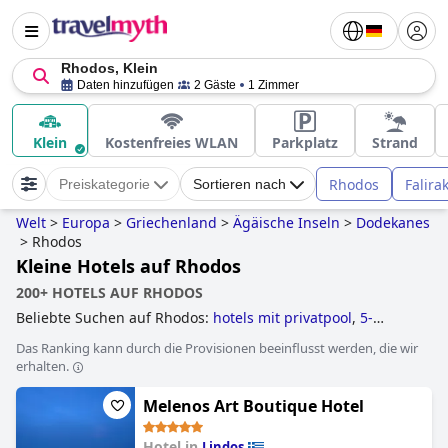
Rhodos, Klein
Daten hinzufügen
2 Gäste
1 Zimmer
Klein
Kostenfreies WLAN
Parkplatz
Strand
Rhodos
Falirak
Preiskategorie
Sortieren nach
Welt
>
Europa
>
Griechenland
>
Ägäische Inseln
>
Dodekanes
>
Rhodos
Kleine Hotels auf Rhodos
200+ HOTELS AUF RHODOS
Beliebte Suchen auf Rhodos:
hotels mit privatpool
,
5-
sterne-hotels
,
erwachsenenhotels
,
kleine hotels
,
hotels im
Das Ranking kann durch die Provisionen beeinflusst werden, die wir
boutique-stil
,
hotels mit aquapark
,
hotels mit all inclusive
erhalten.
angeboten
,
hotels mit wasserrutsche
,
4-sterne-hotels
,
luxushotels
,
hotels mit infinity-pool
,
hotels direkt am
Melenos Art Boutique Hotel
strand
,
3-sterne-hotels
,
hotels mit pool
and
günstige
hotels
.
Hotel in
Lindos