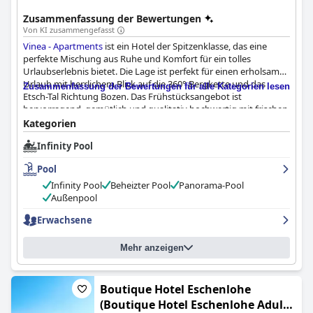
Zusammenfassung der Bewertungen
Von KI zusammengefasst
Vinea - Apartments
ist ein Hotel der Spitzenklasse, das eine
perfekte Mischung aus Ruhe und Komfort für ein tolles
Urlaubserlebnis bietet. Die Lage ist perfekt für einen erholsamen
Urlaub mit herrlichem Blick auf die 360° Bergkette und das
Zusammenfassung der Bewertungen für alle Kategorien lesen
Etsch-Tal Richtung Bozen. Das Frühstücksangebot ist
hervorragend, gemütlich und qualitativ hochwertig mit frischen
und schön zubereiteten Speisen, die einfach unvergleichlich
Kategorien
sind. Die Zimmer sind modern, komfortabel und mit allem
Infinity Pool
ausgestattet, was man braucht, einschließlich Kochgelegenheit.
Die Sauberkeit des Hauses ist tadellos und die Zimmer sind
Pool
stilvoll und hochwertig eingerichtet. Das Personal ist äußerst
freundlich, einladend und hilfsbereit und bietet den Gästen eine
Infinity Pool
Beheizter Pool
Panorama-Pool
warme Atmosphäre und persönliche Betreuung. Der Pool ist
Außenpool
eine traumhafte Oase inmitten der schönen Architektur,
Erwachsene
umgeben von Weinbergen und Apfelbäumen, mit ausreichend
Liegen und Platz für alle. Das Hotel ist auch hundefreundlich mit
Suiten im Erdgeschoss und Annehmlichkeiten für pelzige
Mehr anzeigen
Begleiter. Insgesamt bietet
Vinea - Apartments
eine einladende
und komfortable Umgebung für einen fantastischen Aufenthalt.
Boutique Hotel Eschenlohe
(Boutique Hotel Eschenlohe Adults