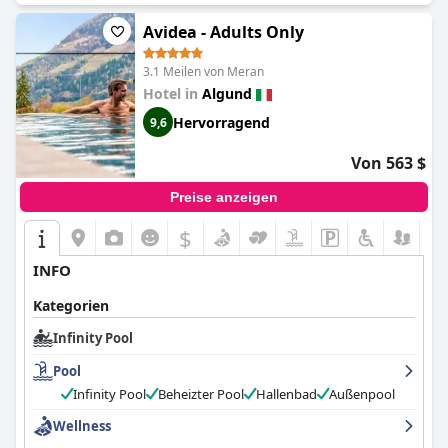
malerischen Umgebung.
Avidea - Adults Only
3.1 Meilen von Meran
Hotel in
Algund
Hervorragend
9,6
Von 563 $
Preise anzeigen
$
INFO
Kategorien
Infinity Pool
Pool
Infinity Pool
Beheizter Pool
Hallenbad
Außenpool
Wellness