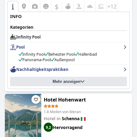
$
+12
INFO
Kategorien
Infinity Pool
Pool
Infinity Pool
Beheizter Pool
Hallenbad
Panorama-Pool
Außenpool
Nachhaltigkeitspraktiken
Mehr anzeigen
Hotel Hohenwart
1.8 Meilen von Meran
Hotel in
Schenna
Hervorragend
9,2