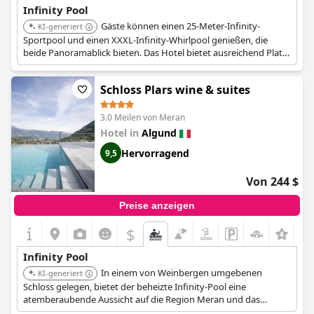
Infinity Pool
Gäste können einen 25-Meter-Infinity-
KI-generiert
Sportpool und einen XXXL-Infinity-Whirlpool genießen, die
beide Panoramablick bieten. Das Hotel bietet ausreichend Platz
sowohl für aktives Schwimmen als auch für entspanntes Baden
mit Aussicht.
Schloss Plars wine & suites
3.0 Meilen von Meran
Hotel in
Algund
Hervorragend
9,5
Von 244 $
Preise anzeigen
$
Infinity Pool
In einem von Weinbergen umgebenen
KI-generiert
Schloss gelegen, bietet der beheizte Infinity-Pool eine
atemberaubende Aussicht auf die Region Meran und das
Etschtal. Er bietet einen ruhigen Wasser-Rückzugsort in einer