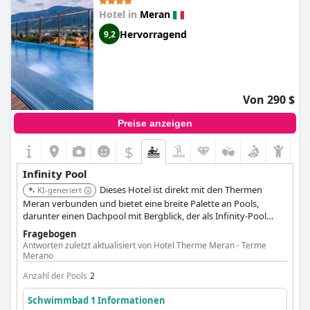
Hotel in
Meran
Hervorragend
9,2
Von 290 $
Preise anzeigen
$
Infinity Pool
Dieses Hotel ist direkt mit den Thermen
KI-generiert
Meran verbunden und bietet eine breite Palette an Pools,
darunter einen Dachpool mit Bergblick, der als Infinity-Pool
fungiert. Das Hotel bietet zudem exzellenten Service und eine
Fragebogen
fantastische Atmosphäre.
Antworten zuletzt aktualisiert von Hotel Therme Meran - Terme
Merano
Anzahl der Pools
2
Schwimmbad 1 Informationen