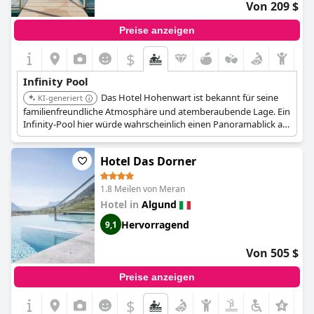
Von 209 $
Preise anzeigen
$
Infinity Pool
Das Hotel Hohenwart ist bekannt für seine
KI-generiert
familienfreundliche Atmosphäre und atemberaubende Lage. Ein
Infinity-Pool hier würde wahrscheinlich einen Panoramablick auf
die umliegende Landschaft bieten, perfekt zum Entspannen und
für den Familienspaß.
Hotel Das Dorner
1.8 Meilen von Meran
Hotel in
Algund
Hervorragend
9,1
Von 505 $
Preise anzeigen
$