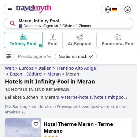
Meran, Infinity Pool
Daten hinzufügen
2 Gäste
1 Zimmer
Infinity Pool
Pool
Außenpool
Panorama-Pool
Preiskategorie
Sortieren nach
Welt
>
Europa
>
Italien
>
Trentino Alto Adige
>
Bozen - Südtirol
>
Meran
>
Meran
Hotels mit Infinity-Pool in Meran
14 HOTELS IN UND BEI MERAN
Beliebte Suchen in Meran:
4-sterne-hotels
,
hotels mit pool
,
hotels mit infinity-pool
,
3-sterne-hotels
,
kleine hotels
,
Das Ranking kann durch die Provisionen beeinflusst werden, die wir
hotels mit hallenbad
,
yoga hotels
,
familienhotels
,
erhalten.
golfhotels
,
hundefreundliche hotels
and
wellnesshotels
.
Hotel Therme Meran - Terme
Merano