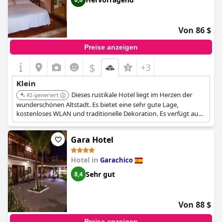
Von 86 $
Preise anzeigen
$
+3
Klein
Dieses rustikale Hotel liegt im Herzen der
KI-generiert
wunderschönen Altstadt. Es bietet eine sehr gute Lage,
kostenloses WLAN und traditionelle Dekoration. Es verfügt auch
über ein Restaurant und eine Bar. Das Hotel ist eine
ausgezeichnete Wahl, um den authentischen Charme von La
Gara Hotel
Orotava zu erleben.
Hotel in
Garachico
Sehr gut
8,4
Von 88 $
Preise anzeigen