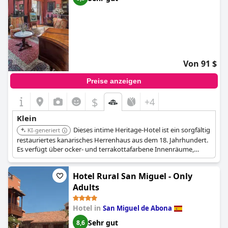
Von 91 $
Preise anzeigen
$
+4
Klein
Dieses intime Heritage-Hotel ist ein sorgfältig
KI-generiert
restauriertes kanarisches Herrenhaus aus dem 18. Jahrhundert.
Es verfügt über ocker- und terrakottafarbene Innenräume,
polierte Fliesenböden, Holzbalkendecken und antike Betten.
Einige Zimmer verfügen über private Terrassen, die den
Hotel Rural San Miguel - Only
romantischen Reiz noch verstärken.
Adults
Hotel in
San Miguel de Abona
Sehr gut
8,6