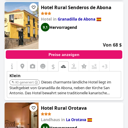
Hotel Rural Senderos de Abona
Hotel in
Granadilla de Abona
Hervorragend
9,1
Von 68 $
Preise anzeigen
$
+3
Klein
Dieses charmante ländliche Hotel liegt im
KI-generiert
Stadtgebiet von Granadilla de Abona, neben der Kirche San
Antonio. Das Hotel bewahrt seine traditionelle kanarische
Struktur mit exquisiten traditionellen Möbeln und Holzböden
und bietet ein einzigartiges und gemütliches Erlebnis. Es verfügt
Hotel Rural Orotava
auch über einen Garten mit lokalen Pflanzen, einen Außenpool
und ein Museum für kanarische Traditionen.
Landhaus in
La Orotava
Hervorragend
8,8