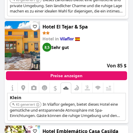
private Umgebung. Sein ländlicher Charme und die ruhige Lage
machen es zu einer idealen Wahl für diejenigen, die ein intimes
Erlebnis abseits der belebten Touristengebiete suchen.
Hotel El Tejar & Spa
Hotel in
Vilaflor
Sehr gut
8,5
Von 85 $
Preise anzeigen
$
Klein
In Vilaflor gelegen, bietet dieses Hotel eine
KI-generiert
gemütliche und entspannende Atmosphäre mit Spa-
Einrichtungen. Gäste können die ruhige Umgebung und den
persönlichen Service genießen. Das Hotel bietet ein
einzigartiges Erlebnis mit seinem Fokus auf Wellness.
Hotel Emblemático Casa Casilda