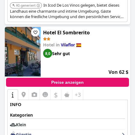
In Icod De Los Vinos gelegen, bietet dieses
KI-generiert
Landhaus eine charmante und intime Umgebung. Gäste
können die friedliche Umgebung und den persönlichen Service
genießen. Das Hotel bietet ein einzigartiges kulturelles Erlebnis
mit traditioneller Architektur.
Hotel El Sombrerito
Hotel in
Vilaflor
Sehr gut
8,0
Von 62 $
Preise anzeigen
$
+3
INFO
Kategorien
Klein
Günstig