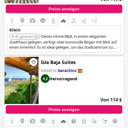
Preise anzeigen
$
+2
Klein
Dieses intime B&B, in einem eleganten
KI-generiert
Stadthaus gelegen, verfügt über kunstvolle Bögen mit Blick auf
einen Innenhof. Es ist ideal gelegen, um das Stadtzentrum zu
erkunden, und bietet eine Mischung aus traditioneller
Architektur und modernen Annehmlichkeiten, was es perfekt für
Isla Baja Suites
einen charmanten und romantischen Kurzurlaub macht.
Hotel in
Garachico
Hervorragend
9,2
Von 114 $
Preise anzeigen
$