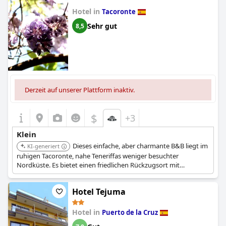
Hotel in
Tacoronte
Sehr gut
8,5
Derzeit auf unserer Plattform inaktiv.
$
+3
Klein
Dieses einfache, aber charmante B&B liegt im
KI-generiert
ruhigen Tacoronte, nahe Teneriffas weniger besuchter
Nordküste. Es bietet einen friedlichen Rückzugsort mit
persönlichem Service. Die Lage des Hotels ermöglicht die
Erkundung der umliegenden Natur.
Hotel Tejuma
Hotel in
Puerto de la Cruz