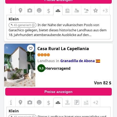
$
+3
Klein
In der Nähe der vulkanischen Pools von
KI-generiert
Garachico gelegen, bietet dieses historische Landhaus aus dem
18. Jahrhundert atemberaubende Ausblicke auf den
Atlantischen Ozean. Die Zimmer sind charmant mit hellen
Akzenten und hohen Decken eingerichtet. Das Hotel bietet ein
Casa Rural La Capellania
authentisches kanarisches Erlebnis.
Landhaus in
Granadilla de Abona
Hervorragend
9,0
Von 82 $
Preise anzeigen
$
+2
Klein
Dieses Landhaus bietet eine gemütliche und
KI-generiert