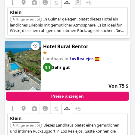
$
+6
Klein
In Guimar gelegen, bietet dieses Hotel ein
KI-generiert
ländliches Erlebnis mit gemütlicher Atmosphäre. Es ist ideal für
Gäste, die einen ruhigen und intimen Rückzugsort suchen. Die
Lage des Hotels ermöglicht die Erkundung der umliegenden
Natur.
Hotel Rural Bentor
Landhaus in
Los Realejos
Sehr gut
8,1
Von 75 $
Preise anzeigen
$
+5
Klein
Dieses Landhaus bietet einen gemütlichen
KI-generiert
und intimen Rückzugsort in Los Realejos. Gäste können die