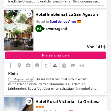
friedliche Umgebung und den persönlichen Service genießen.
Das Hotel bietet ein einzigartiges kulturelles Erlebnis mit
traditioneller Architektur.
Hotel Emblemático San Agustin
Hotel in
Icod de los Vinos
Hervorragend
9,3
Von 141 $
Preise anzeigen
$
+4
Klein
Dieses Hotel befindet sich in einem
KI-generiert
wunderschön restaurierten Stammhaus aus dem 17.
Jahrhundert. Es verfügt über einen schattigen Innenhof und
bewahrt den ursprünglichen Charakter des alten Gebäudes. Das
Hotel liegt zentral in einer Fußgängerzone in der Nähe von
Hotel Rural Victoria - La Orotava
Geschäften und Restaurants.