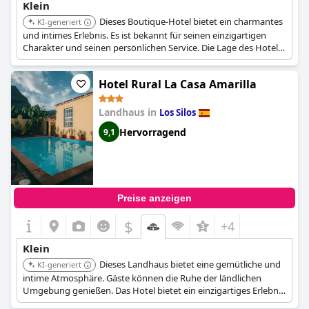
Klein
Dieses Boutique-Hotel bietet ein charmantes
KI-generiert
und intimes Erlebnis. Es ist bekannt für seinen einzigartigen
Charakter und seinen persönlichen Service. Die Lage des Hotels
ermöglicht es den Gästen, die Umgebung bequem zu erkunden.
Hotel Rural La Casa Amarilla
Landhaus in
Los Silos
Hervorragend
9,1
Preise anzeigen
$
+4
Klein
Dieses Landhaus bietet eine gemütliche und
KI-generiert
intime Atmosphäre. Gäste können die Ruhe der ländlichen
Umgebung genießen. Das Hotel bietet ein einzigartiges Erlebnis
mit persönlichem Service.