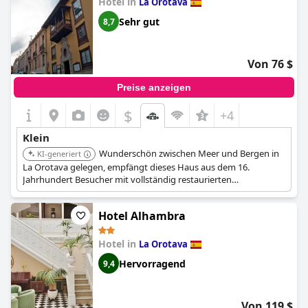
Hotel in
La Orotava
Sehr gut
8,7
Von 76 $
Preise anzeigen
$
+4
Klein
Wunderschön zwischen Meer und Bergen in
KI-generiert
La Orotava gelegen, empfängt dieses Haus aus dem 16.
Jahrhundert Besucher mit vollständig restaurierten
Einrichtungen, die gleichzeitig seine ursprüngliche Architektur
bewahren. Es bietet einfache, traditionelle Zimmer mit Blick auf
Hotel Alhambra
einen zentralen Innenhof. Das Hotel verfügt über ein
ausgezeichnetes regionales Restaurant und eine entspannte
Atmosphäre.
Hotel in
La Orotava
Hervorragend
9,4
Von 119 $