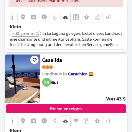
Derzeit auf unserer Plattform inaktiv.
$
+6
Klein
In La Laguna gelegen, bietet dieses Landhaus
KI-generiert
eine charmante und intime Atmosphäre. Gäste können die
friedliche Umgebung und den persönlichen Service genießen.
Das Hotel bietet ein einzigartiges kulturelles Erlebnis mit
traditioneller Architektur.
Casa Ida
Landhaus in
Garachico
Gut
7,8
Von 43 $
Preise anzeigen
$
+1
Klein