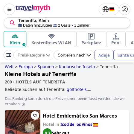
Teneriffa, Klein
Daten hinzufügen
2 Gäste
1 Zimmer
Klein
Kostenfreies WLAN
Parkplatz
Pool
A
Adeje
Santa C
Preiskategorie
Sortieren nach
Welt
>
Europa
>
Spanien
>
Kanarische Inseln
>
Teneriffa
Kleine Hotels auf Teneriffa
200+ HOTELS AUF TENERIFFA
Beliebte Suchen auf Teneriffa:
golfhotels
,
behindertengerechte hotels
,
hotels direkt am strand
,
Das Ranking kann durch die Provisionen beeinflusst werden, die wir
erwachsenenhotels
,
hotels mit aquapark
,
kleine hotels
,
erhalten.
hotels mit privatpool
,
hotels mit all inclusive angeboten
,
hotels im boutique-stil
,
hotels mit infinity-pool
,
5-sterne-
Hotel Emblemático San Marcos
hotels
,
yoga hotels
,
luxushotels
,
4-sterne-hotels
and
familienhotels
.
Hotel in
Icod de los Vinos
Sehr gut
8,3