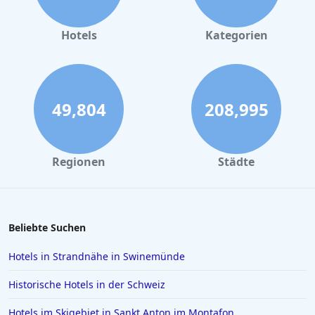
Kleine Hotels in Wiek auf Rügen
Kleine Hotels in Hamburg
Hotels
Kategorien
Kleine Hotels auf Gran Canaria
Kleine Hotels in Burg
Kleine Hotels im Harz
49,804
208,995
Kleine Hotels in der Sächsischen Schweiz
Kleine Hotels in Barcelona
Regionen
Städte
Beliebte Suchen
Hotels in Strandnähe in Swinemünde
Historische Hotels in der Schweiz
Hotels im Skigebiet in Sankt Anton im Montafon