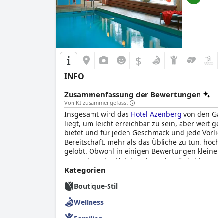
$
INFO
Zusammenfassung der Bewertungen
Von KI zusammengefasst
Insgesamt wird das
Hotel Azenberg
von den Gä
liegt, um leicht erreichbar zu sein, aber weit
bietet und für jeden Geschmack und jede Vorlie
Bereitschaft, mehr als das Übliche zu tun, h
gelobt. Obwohl in einigen Bewertungen kleine
einig, dass das Hotel saubere, komfortable un
für Familien angesehen, da das freundliche un
Kategorien
einigen Bewertungen erwähnt wird, dass das Ho
Boutique-Stil
vorgenommen werden könnten, gilt das
Hotel
Wellness