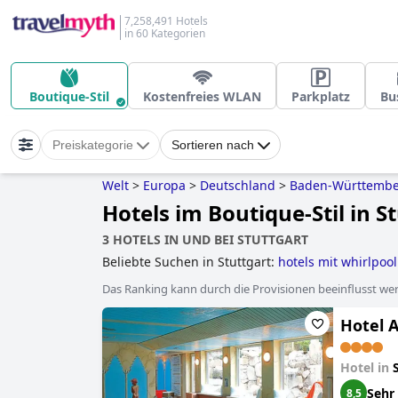
7,258,491 Hotels
in 60 Kategorien
Boutique-Stil
Kostenfreies WLAN
Parkplatz
Bu
Preiskategorie
Sortieren nach
Welt
>
Europa
>
Deutschland
>
Baden-Württemb
Hotels im Boutique-Stil in S
3 HOTELS IN UND BEI STUTTGART
Beliebte Suchen in Stuttgart:
hotels mit whirlpoo
romantische hotels
,
3-sterne-hotels
,
4-sterne-hot
Das Ranking kann durch die Provisionen beeinflusst werd
Hotel 
Hotel in
Sehr
8,5