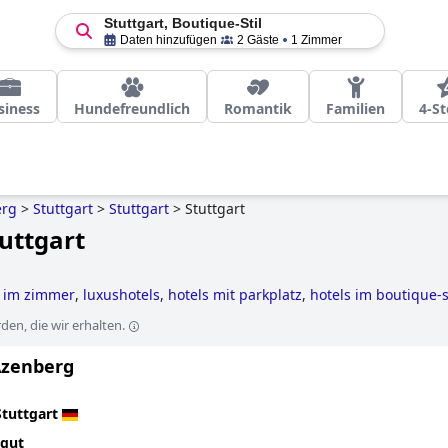
Stuttgart, Boutique-Stil
Daten hinzufügen
2 Gäste
1 Zimmer
siness
Hundefreundlich
Romantik
Familien
4-St
erg
>
Stuttgart
>
Stuttgart
>
Stuttgart
tuttgart
l im zimmer
,
luxushotels
,
hotels mit parkplatz
,
hotels im boutique-s
els
and
günstige hotels
.
en, die wir erhalten.
Azenberg
Stuttgart
 gut