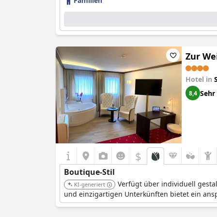
Familien
Zur We
Hotel in
Sehr
8,4
$
Boutique-Stil
Verfügt über individuell gest
KI-generiert
und einzigartigen Unterkünften bietet ein ans