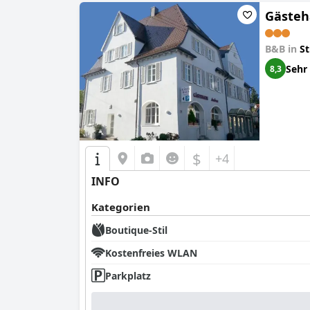
Gästeha
B&B in
St
Sehr
8,3
$
+4
INFO
Kategorien
Boutique-Stil
Kostenfreies WLAN
Parkplatz