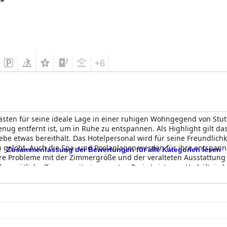
+6
sten für seine ideale Lage in einer ruhigen Wohngegend von Stut
 genug entfernt ist, um in Ruhe zu entspannen. Als Highlight gilt 
be etwas bereithält. Das Hotelpersonal wird für seine Freundlichke
och gelobt. Auch die Spa- und Poolanlagen werden für ihre entsp
Zusammenfassung der Bewertungen für alle Kategorien lesen
re Probleme mit der Zimmergröße und der veralteten Ausstattung
d gemütliche Zimmer mit einem guten Preis-Leistungs-Verhältnis bi
d aufmerksame Personal alles bietet, was für einen angenehmen Au
tel seiner Vier-Sterne-Klassifizierung nicht gerecht wird und Ve
 Azenberg
dennoch als eines der besten Hotels in Stuttgart.