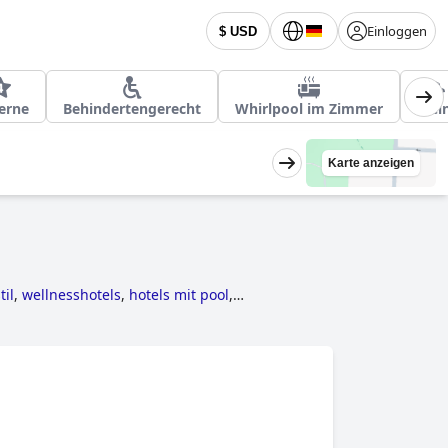
Einloggen
$ USD
erne
Behindertengerecht
Whirlpool im Zimmer
Klei
Karte anzeigen
til
,
wellnesshotels
,
hotels mit pool
,