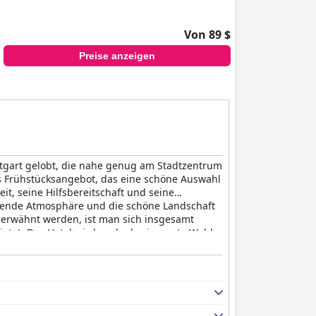
Von 89 $
Preise anzeigen
tgart gelobt, die nahe genug am Stadtzentrum
das Frühstücksangebot, das eine schöne Auswahl
it, seine Hilfsbereitschaft und seine
annende Atmosphäre und die schöne Landschaft
 erwähnt werden, ist man sich insgesamt
etet. Das Hotel wird auch als eine gute Wahl
fenthalt erforderlich ist. Auch wenn in
rbesserungen im Bereich der Nachhaltigkeit