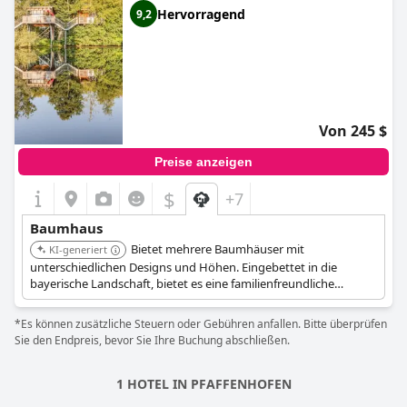
Hervorragend
9,2
Von 245 $
Preise anzeigen
$
+7
Baumhaus
Bietet mehrere Baumhäuser mit
KI-generiert
unterschiedlichen Designs und Höhen. Eingebettet in die
bayerische Landschaft, bietet es eine familienfreundliche
Umgebung mit Aktivitäten und Annehmlichkeiten, die sowohl
Erwachsene als auch Kinder ansprechen. Jedes Baumhaus ist
*Es können zusätzliche Steuern oder Gebühren anfallen. Bitte überprüfen
einzigartig dekoriert und bietet einen komfortablen Aufenthalt.
Sie den Endpreis, bevor Sie Ihre Buchung abschließen.
1 HOTEL IN PFAFFENHOFEN