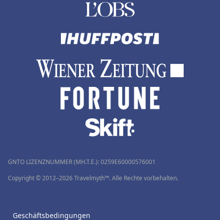
GNTO LIZENZNUMMER (MH.T.E.): 0259Ε60000576001
Copyright © 2012–2026 Travelmyth™. Alle Rechte vorbehalten.
Geschäftsbedingungen