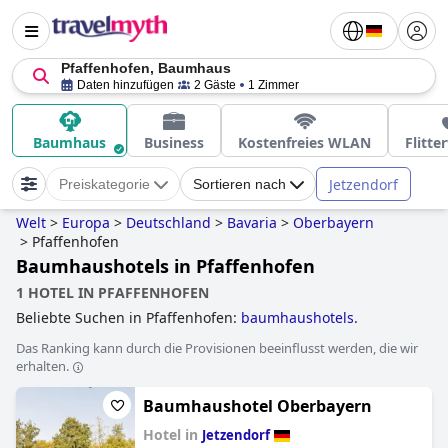
Pfaffenhofen, Baumhaus
Daten hinzufügen
2 Gäste
1 Zimmer
Baumhaus
Business
Kostenfreies WLAN
Flitt
Jetzendorf
Preiskategorie
Sortieren nach
Welt
>
Europa
>
Deutschland
>
Bavaria
>
Oberbayern
>
Pfaffenhofen
Baumhaushotels in Pfaffenhofen
1 HOTEL IN PFAFFENHOFEN
Beliebte Suchen in Pfaffenhofen:
baumhaushotels
.
Das Ranking kann durch die Provisionen beeinflusst werden, die wir
erhalten.
Baumhaushotel Oberbayern
Hotel in
Jetzendorf