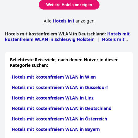
Weitere Hotels anzeigen
Alle
Hotels in i
anzeigen
Hotels mit kostenfreiem WLAN in Deutschland
:
Hotels mit
kostenfreiem WLAN in Schleswig Holstein
|
Hotels mit
kostenfreiem WLAN in Mecklenburg
Vorpommern
|
Hotels mit kostenfreiem WLAN in
Niedersachsen
|
Hotels mit kostenfreiem WLAN in
Beliebteste Reiseziele, nach denen Nutzer in dieser
Bayern
|
Hotels mit kostenfreiem WLAN in Baden
Kategorie suchen:
Württemberg
|
Hotels mit kostenfreiem WLAN in
Nordrhein-Westfalen
|
Hotels mit kostenfreiem WLAN in
Hotels mit kostenfreiem WLAN in Wien
Rheinland Pfalz
|
Hotels mit kostenfreiem WLAN in
Sachsen
|
Hotels mit kostenfreiem WLAN in
Hotels mit kostenfreiem WLAN in Düsseldorf
Hessen
|
Hotels mit kostenfreiem WLAN in Sachsen-
Anhalt
|
Hotels mit kostenfreiem WLAN in
Hotels mit kostenfreiem WLAN in Linz
Brandenburg
|
Hotels mit kostenfreiem WLAN in
Thüringen
|
Hotels mit kostenfreiem WLAN in
Hotels mit kostenfreiem WLAN in Deutschland
Berlin
|
Hotels mit kostenfreiem WLAN im
Saarland
|
Hotels mit kostenfreiem WLAN in
Hotels mit kostenfreiem WLAN in Österreich
Hamburg
|
Hotels mit kostenfreiem WLAN in
Bremen
|
Hotels mit kostenfreiem WLAN in Lebus
Hotels mit kostenfreiem WLAN in Bayern