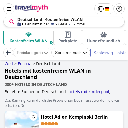
Deutschland, Kostenfreies WLAN
Daten hinzufügen
2 Gäste
1 Zimmer
Kostenfreies WLAN
Parkplatz
Hundefreundlich
Schleswig-Holste
Preiskategorie
Sortieren nach
Welt
>
Europa
>
Deutschland
Hotels mit kostenfreiem WLAN in
Deutschland
200+ HOTELS IN DEUTSCHLAND
Beliebte Suchen in Deutschland:
hotels mit kinderpool
,
historische hotels
,
tennishotels
,
hotels mit wasserrutsche
,
Das Ranking kann durch die Provisionen beeinflusst werden, die wir
luxushotels
,
familienhotels
,
hotels mit panorama-pool
,
erhalten.
außergewöhnliche hotels
,
hotels im skigebiet
,
golfhotels
,
hotels mit fitnessstudio
,
hotels mit e auto ladestation
,
Hotel Adlon Kempinski Berlin
hotels mit infinity-pool
,
hotels mit hundebetreuung
,
hotels,
die einige nachhaltige praktiken umgesetzt haben
,
yoga
hotels
,
hotels für flitterwochen
,
wolkenkratzerhotels
,
hotels