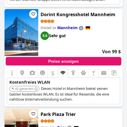
qualitativ hochwertiges Erlebnis, das sowohl für Geschäfts- als
auch für Freizeitreisende geeignet ist.
Dorint Kongresshotel Mannheim
Hotel in
Mannheim
Sehr gut
8,6
Von 99 $
Preise anzeigen
$
Kostenfreies WLAN
Dieses Hotel in Mannheim bietet seinen
KI-generiert
Gästen kostenloses WLAN. Es ist ideal für Reisende, die eine
nahtlose Internetverbindung suchen.
Park Plaza Trier