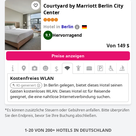
Lage hin, die für Geschäfts- und Freizeitreisende geeignet ist, die
Courtyard by Marriott Berlin City
eine gute Konnektivität benötigen.
Center
Hotel in
Berlin
Hervorragend
9,1
Von 149 $
Preise anzeigen
$
+5
Kostenfreies WLAN
In Berlin gelegen, bietet dieses Hotel seinen
KI-generiert
Gästen kostenloses WLAN. Dieses Hotel ist für Reisende
geeignet, die eine nahtlose Internetverbindung suchen.
*Es können zusätzliche Steuern oder Gebühren anfallen. Bitte überprüfen
Sie den Endpreis, bevor Sie Ihre Buchung abschließen.
1-20 VON 200+ HOTELS IN DEUTSCHLAND