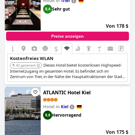
Hotel in
Trier
Sehr gut
8,4
Von 178 $
Preise anzeigen
$
Kostenfreies WLAN
Dieses Hotel bietet kostenlosen Highspeed-
KI-generiert
Internetzugang im gesamten Hotel. Es befindet sich im
Zentrum von Trier, in der Nähe der Hauptattraktionen der Stadt,
was es für Gäste, die in Verbindung bleiben müssen, sehr
praktisch macht.
ATLANTIC Hotel Kiel
Hotel in
Kiel
Hervorragend
8,8
Von 175 $