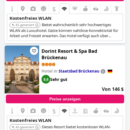
$
Kostenfreies WLAN
Bietet wahrscheinlich sehr hochwertiges
KI-generiert
WLAN als Luxushotel. Gäste können nahtlose Konnektivität für
Arbeit und Freizeit erwarten. Das Hotel verfügt auch über
Zimmer mit modernen Annehmlichkeiten, die einen
komfortablen und vernetzten Aufenthalt gewährleisten.
Dorint Resort & Spa Bad
Brückenau
Hotel in
Staatsbad Brückenau
Sehr gut
8,6
Von 146 $
Preise anzeigen
$
Kostenfreies WLAN
Dieses Resort bietet kostenlosen WLAN-
KI-generiert