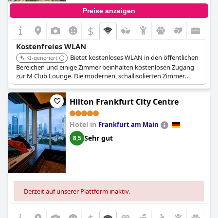
Preise anzeigen
$
Kostenfreies WLAN
Bietet kostenloses WLAN in den öffentlichen
KI-generiert
Bereichen und einige Zimmer beinhalten kostenlosen Zugang
zur M Club Lounge. Die modernen, schallisolierten Zimmer
verfügen zudem über Flachbild-Sat-TVs, was sie sowohl für
Arbeit als auch für Freizeit ideal macht.
Hilton Frankfurt City Centre
Hotel in
Frankfurt am Main
Sehr gut
8,5
Derzeit auf unserer Plattform inaktiv.