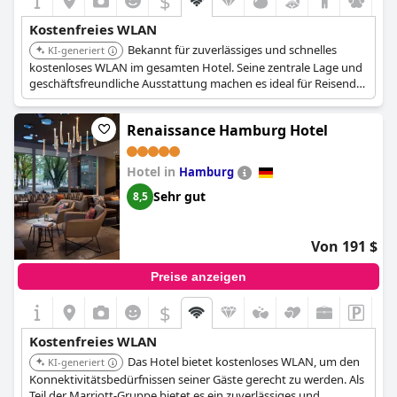
$
Kostenfreies WLAN
Bekannt für zuverlässiges und schnelles
KI-generiert
kostenloses WLAN im gesamten Hotel. Seine zentrale Lage und
geschäftsfreundliche Ausstattung machen es ideal für Reisende,
die in Verbindung bleiben müssen.
Renaissance Hamburg Hotel
Hotel in
Hamburg
Sehr gut
8,5
Von 191 $
Preise anzeigen
$
Kostenfreies WLAN
Das Hotel bietet kostenloses WLAN, um den
KI-generiert
Konnektivitätsbedürfnissen seiner Gäste gerecht zu werden. Als
Teil der Marriott-Gruppe bietet es ein zuverlässiges und