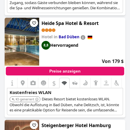
Zugang, sodass Gäste verbunden bleiben können, während sie
die Spa- und Wellnesseinrichtungen genießen. Die Kombination
aus Entspannung und Konnektivität macht es zu einer
großartigen Wahl für ein ausgewogenes Reiseerlebnis.
Heide Spa Hotel & Resort
Hotel in
Bad Düben
Hervorragend
8,8
Von 179 $
Preise anzeigen
$
Kostenfreies WLAN
Dieses Resort bietet kostenloses WLAN.
KI-generiert
Obwohl die Auflistung in Bad Düben, nahe Delitzsch, ist, könnte
es eine praktikable Option für Reisende sein, die umfassende
Dienstleistungen und Konnektivität suchen.
Steigenberger Hotel Hamburg