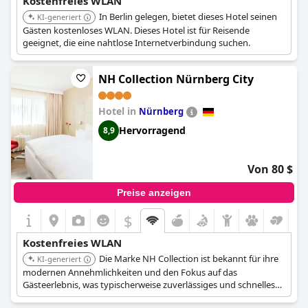
Kostenfreies WLAN
In Berlin gelegen, bietet dieses Hotel seinen
KI-generiert
Gästen kostenloses WLAN. Dieses Hotel ist für Reisende
geeignet, die eine nahtlose Internetverbindung suchen.
NH Collection Nürnberg City
Hotel in
Nürnberg
Hervorragend
8,9
Von 80 $
Preise anzeigen
$
Kostenfreies WLAN
Die Marke NH Collection ist bekannt für ihre
KI-generiert
modernen Annehmlichkeiten und den Fokus auf das
Gästeerlebnis, was typischerweise zuverlässiges und schnelles
WLAN umfasst. Das „City“ im Namen weist auf eine zentrale