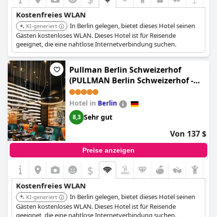
Kostenfreies WLAN
In Berlin gelegen, bietet dieses Hotel seinen
KI-generiert
Gästen kostenloses WLAN. Dieses Hotel ist für Reisende
geeignet, die eine nahtlose Internetverbindung suchen.
Pullman Berlin Schweizerhof
(PULLMAN Berlin Schweizerhof -
City Center, Zoo und
Kurfürstendamm)
Hotel in
Berlin
Sehr gut
8,3
Von 137 $
Preise anzeigen
$
Kostenfreies WLAN
In Berlin gelegen, bietet dieses Hotel seinen
KI-generiert
Gästen kostenloses WLAN. Dieses Hotel ist für Reisende
geeignet, die eine nahtlose Internetverbindung suchen.