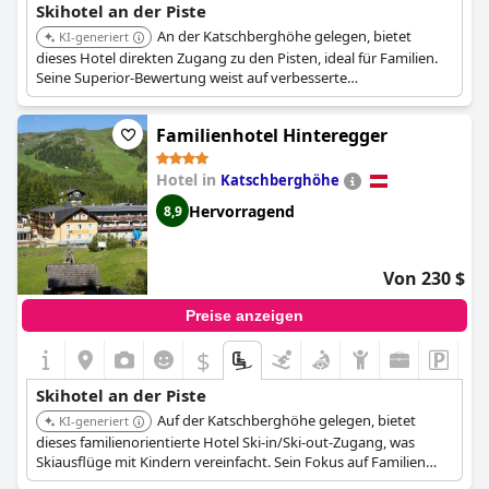
Skihotel an der Piste
An der Katschberghöhe gelegen, bietet
KI-generiert
dieses Hotel direkten Zugang zu den Pisten, ideal für Familien.
Seine Superior-Bewertung weist auf verbesserte
Annehmlichkeiten und Dienstleistungen für einen komfortablen
Skiurlaub hin.
Familienhotel Hinteregger
Hotel in
Katschberghöhe
Hervorragend
8,9
Von 230 $
Preise anzeigen
$
Skihotel an der Piste
Auf der Katschberghöhe gelegen, bietet
KI-generiert
dieses familienorientierte Hotel Ski-in/Ski-out-Zugang, was
Skiausflüge mit Kindern vereinfacht. Sein Fokus auf Familien
gewährleistet Annehmlichkeiten und Dienstleistungen, die auf