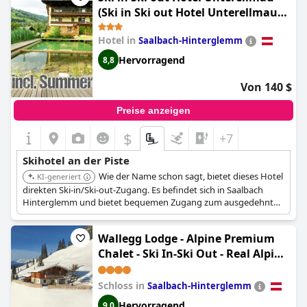
(Ski in Ski out Hotel Unterellmau
inkl Jokercard)
Hotel in
Saalbach-Hinterglemm
Hervorragend
8,8
Von 140 $
Preise anzeigen
$
+7
Skihotel an der Piste
Wie der Name schon sagt, bietet dieses Hotel
KI-generiert
direkten Ski-in/Ski-out-Zugang. Es befindet sich in Saalbach
Hinterglemm und bietet bequemen Zugang zum ausgedehnten
Skigebiet, ideal um die Zeit auf der Piste optimal zu nutzen.
Wallegg Lodge - Alpine Premium
Chalet - Ski In-Ski Out - Real Alpine
Location Saalbach
Schloss in
Saalbach-Hinterglemm
Hervorragend
9,0