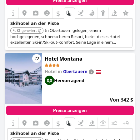
Preise anzeigen
$
Skihotel an der Piste
In Obertauern gelegen, einem
KI-generiert
hochgelegenen, schneesicheren Resort, bietet dieses Hotel
exzellenten Ski-in/Ski-out-Komfort. Seine Lage in einem
renommierten Skigebiet garantiert einfachen Zugang zu
hochwertigen Pisten.
Hotel Montana
Hotel in
Obertauern
Hervorragend
8,8
Von 342 $
Preise anzeigen
$
+9
Skihotel an der Piste