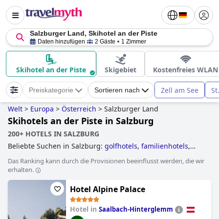
Salzburger Land, Skihotel an der Piste
Daten hinzufügen
2 Gäste
1 Zimmer
Skihotel an der Piste
Skigebiet
Kostenfreies WLAN
Zell am See
St
Preiskategorie
Sortieren nach
Welt
>
Europa
>
Österreich
>
Salzburger Land
Skihotels an der Piste in Salzburg
200+ HOTELS IN SALZBURG
Beliebte Suchen in Salzburg:
golfhotels
,
familienhotels
,
skihotels an der piste
,
wellnesshotels
,
hotels mit
Das Ranking kann durch die Provisionen beeinflusst werden, die wir
hallenbad
,
yoga hotels
and
günstige hotels
.
erhalten.
Hotel Alpine Palace
Hotel in
Saalbach-Hinterglemm