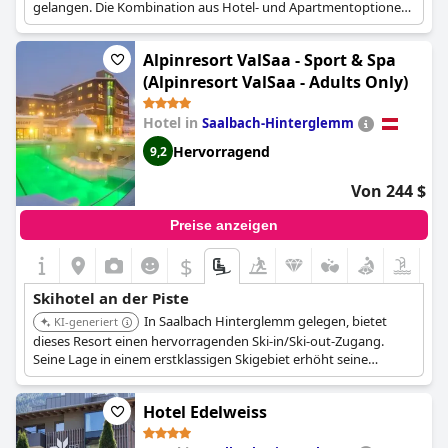
gelangen. Die Kombination aus Hotel- und Apartmentoptionen
bietet Flexibilität für unterschiedliche Bedürfnisse der
Reisenden.
Alpinresort ValSaa - Sport & Spa
(Alpinresort ValSaa - Adults Only)
Hotel in
Saalbach-Hinterglemm
Hervorragend
9,2
Von 244 $
Preise anzeigen
$
Skihotel an der Piste
In Saalbach Hinterglemm gelegen, bietet
KI-generiert
dieses Resort einen hervorragenden Ski-in/Ski-out-Zugang.
Seine Lage in einem erstklassigen Skigebiet erhöht seine
Attraktivität für Skibegeisterte, und die Sport- und Spa-
Einrichtungen verbessern das Erlebnis.
Hotel Edelweiss