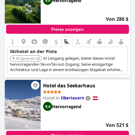
Hervorragend
9,0
Von 286 $
Preise anzeigen
$
Skihotel an der Piste
In Leogang gelegen, bietet dieses Hotel
KI-generiert
hervorragenden Ski-in/Ski-out-Zugang. Seine einzigartige
Architektur und Lage in einem erstklassigen Skigebiet erhöhen
seine Attraktivität für Skibegeisterte.
Hotel das Seekarhaus
Hotel in
Obertauern
Hervorragend
9,4
Von 521 $