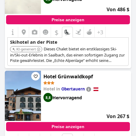
Von 486 $
Preise anzeigen
$
+3
Skihotel an der Piste
Dieses Chalet bietet ein erstklassiges Ski-
KI-generiert
in/Ski-out-Erlebnis in Saalbach, das einen sofortigen Zugang zur
Piste gewährleistet. Die „Echte Alpenlage“ erhöht seine
Attraktivität für einen echten Skiurlaub zusätzlich.
Hotel Grünwaldkopf
Hotel in
Obertauern
Hervorragend
8,8
Von 267 $
Preise anzeigen