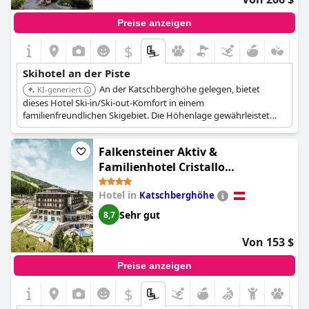
Preise anzeigen
$
Skihotel an der Piste
An der Katschberghöhe gelegen, bietet
KI-generiert
dieses Hotel Ski-in/Ski-out-Komfort in einem
familienfreundlichen Skigebiet. Die Höhenlage gewährleistet
gute Schneeverhältnisse während der gesamten Saison.
Falkensteiner Aktiv &
Familienhotel Cristallo
(Falkensteiner Hotel Cristallo l 4
Hotel in
Katschberghöhe
Star Superior)
Sehr gut
8,7
Von 153 $
Preise anzeigen
$