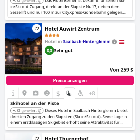
Das Hotel Berner ist bekannt für seinen Ski-
KI-generiert
in/Ski-out-Zugang, direkt an der Skipiste Nr. 17, neben dem
Sessellift und nur 100 m zur CityXpress-Gondelbahn gelegen.
Das Hotel bietet einen kompletten Winterservice inklusive
Skiverleih und Skischule im Hotel. Seine zentrale Lage bietet
Hotel Auwirt Zentrum
einfachen Zugang zu den Pisten und dem Stadtzentrum.
Hotel in
Saalbach-Hinterglemm
Sehr gut
8,3
Von 259 $
Preise anzeigen
$
+8
Skihotel an der Piste
Dieses Hotel in Saalbach Hinterglemm bietet
KI-generiert
direkten Zugang zu den Skipisten (Ski-in/Ski-out). Seine Lage in
einem erstklassigen Skigebiet erhöht seine Attraktivität für
Skibegeisterte.
Hotel Thurnerhof