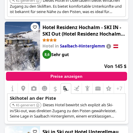
Dieses Hotel in Obertauern bietet einfachen
KI-generiert
Zugang zu den Skiliften. Es bietet komfortable Unterkünfte und
ist bekannt für seine Nähe zu den Pisten, was es ideal für
Skifahrer macht.
Hotel Residenz Hochalm - SKI IN -
SKI Out (Hotel Residenz Hochalm -
inklusive Joker Card im Sommer)
Hotel in
Saalbach-Hinterglemm
Sehr gut
8,6
Von 145 $
Preise anzeigen
$
+7
Skihotel an der Piste
Dieses Hotel bewirbt sich explizit als Ski-
KI-generiert
in/Ski-out, was direkten Zugang zu den Pisten gewährleistet.
Seine Lage in Saalbach Hinterglemm, einem erstklassigen
Skigebiet, erhöht seine Attraktivität für Skibegeisterte.
Ski in Ski out Hotel Unterellmau