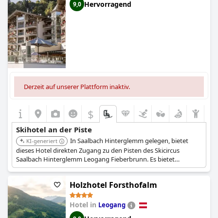
Hervorragend
9,0
Derzeit auf unserer Plattform inaktiv.
$
Skihotel an der Piste
In Saalbach Hinterglemm gelegen, bietet
KI-generiert
dieses Hotel direkten Zugang zu den Pisten des Skicircus
Saalbach Hinterglemm Leogang Fieberbrunn. Es bietet
luxuriöse Zimmer, Gourmetküche und einen großen
Wellnessbereich.
Holzhotel Forsthofalm
Hotel in
Leogang