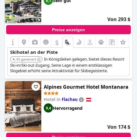
Sehr gut
8,1
Von 293 $
Preise anzeigen
$
Skihotel an der Piste
In Königsleiten gelegen, bietet dieses Resort
KI-generiert
Ski-in/Ski-out-Zugang. Seine Lage in einem erstklassigen
Skigebiet erhöht seine Attraktivität für Skibegeisterte.
Alpines Gourmet Hotel Montanara
Hotel in
Flachau
Hervorragend
9,4
Von 174 $