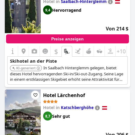
Hotel in
Saalbach-Hinterglemm
Hervorragend
9,4
Von 214 $
Preise anzeigen
$
+10
Skihotel an der Piste
In Saalbach Hinterglemm gelegen, bietet
KI-generiert
dieses Hotel hervorragenden Ski-in/Ski-out-Zugang. Seine Lage
in einem erstklassigen Skigebiet erhöht seine Attraktivität für
Skibegeisterte.
Hotel Lärchenhof
Hotel in
Katschberghöhe
Sehr gut
8,7
Von 206 $