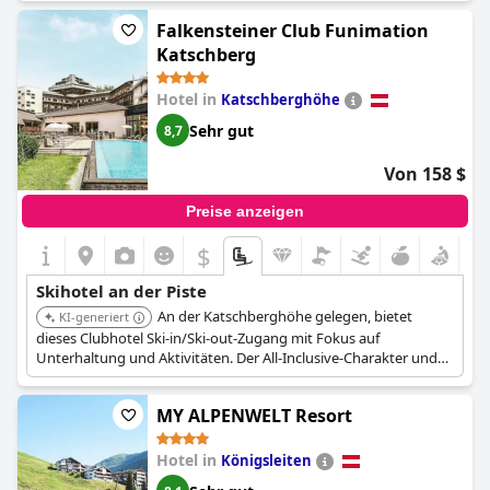
jüngere Gäste zugeschnitten sind.
Falkensteiner Club Funimation
Katschberg
Hotel in
Katschberghöhe
Sehr gut
8,7
Von 158 $
Preise anzeigen
$
Skihotel an der Piste
An der Katschberghöhe gelegen, bietet
KI-generiert
dieses Clubhotel Ski-in/Ski-out-Zugang mit Fokus auf
Unterhaltung und Aktivitäten. Der All-Inclusive-Charakter und
die familienfreundlichen Einrichtungen verbessern das
Skiurlaubserlebnis.
MY ALPENWELT Resort
Hotel in
Königsleiten