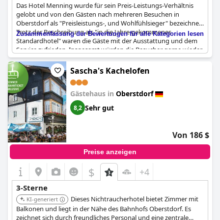
Das Hotel Menning wurde für sein Preis-Leistungs-Verhältnis
gelobt und von den Gästen nach mehreren Besuchen in
Oberstdorf als "Preisleistungs-, und Wohlfühlsieger" bezeichnet.
Trotz der Beschreibung als "in die Jahre gekommenes
Zusammenfassung der Bewertungen für alle Kategorien lesen
Standardhotel" waren die Gäste mit der Ausstattung und dem
Service zufrieden. Insgesamt würden die Besucher gerne wieder
ins Hotel Menning kommen.
Sascha's Kachelofen
Gästehaus in
Oberstdorf
Sehr gut
8,2
Von 186 $
Preise anzeigen
$
+4
3-Sterne
Dieses Nichtraucherhotel bietet Zimmer mit
KI-generiert
Balkonen und liegt in der Nähe des Bahnhofs Oberstdorf. Es
zeichnet sich durch freundliches Personal und eine zentrale