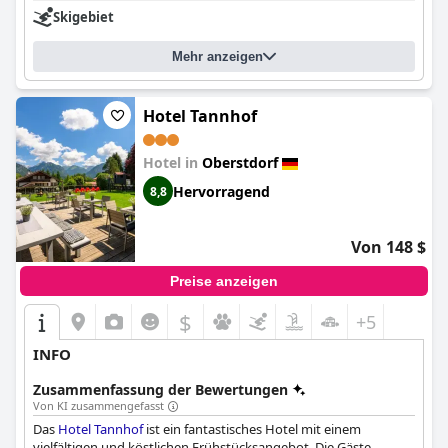
Skigebiet
Mehr anzeigen
Hotel Tannhof
Hotel in
Oberstdorf
Hervorragend
8,8
Von 148 $
Preise anzeigen
$
+5
INFO
Zusammenfassung der Bewertungen
Von KI zusammengefasst
Das
Hotel Tannhof
ist ein fantastisches Hotel mit einem
vielfältigen und köstlichen Frühstücksangebot. Die Gäste