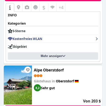
$
+4
INFO
Kategorien
3-Sterne
Kostenfreies WLAN
Skigebiet
Mehr anzeigen
Alpe Oberstdorf
Gästehaus in
Oberstdorf
Sehr gut
8,2
Von 203 $