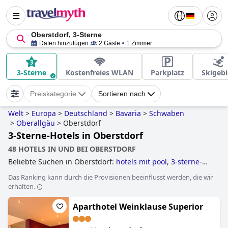
Oberstdorf, 3-Sterne
Daten hinzufügen
2 Gäste
1 Zimmer
3-Sterne
Kostenfreies WLAN
Parkplatz
Skigebi
Preiskategorie
Sortieren nach
Welt
>
Europa
>
Deutschland
>
Bavaria
>
Schwaben
>
Oberallgäu
>
Oberstdorf
3-Sterne-Hotels in Oberstdorf
48 HOTELS IN UND BEI OBERSTDORF
Beliebte Suchen in Oberstdorf:
hotels mit pool
,
3-sterne-
hotels
,
4-sterne-hotels
,
hundefreundliche hotels
,
Das Ranking kann durch die Provisionen beeinflusst werden, die wir
familienhotels
,
wellnesshotels
,
romantische hotels
and
5-
erhalten.
sterne-hotels
.
Aparthotel Weinklause Superior