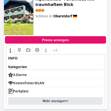
traumhaftem Blick
Schloss in
Oberstdorf
0.0
Preise anzeigen
$
+4
INFO
Kategorien
3-Sterne
Kostenfreies WLAN
Parkplatz
Mehr anzeigen