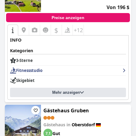
Von 196 $
Preise anzeigen
$
+12
INFO
Kategorien
3-Sterne
Fitnessstudio
Skigebiet
Mehr anzeigen
Gästehaus Gruben
Gästehaus in
Oberstdorf
Gut
7,1