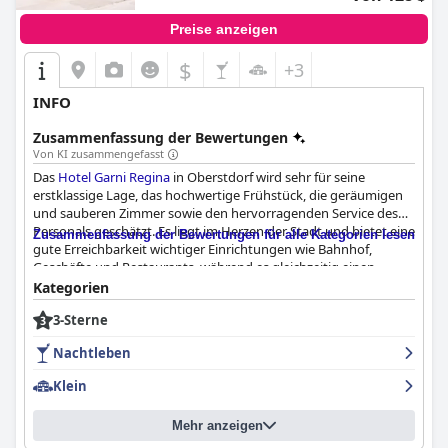
Preise anzeigen
$
+3
INFO
Zusammenfassung der Bewertungen
Von KI zusammengefasst
Das
Hotel Garni Regina
in Oberstdorf wird sehr für seine
erstklassige Lage, das hochwertige Frühstück, die geräumigen
und sauberen Zimmer sowie den hervorragenden Service des
Personals geschätzt. Es liegt im Herzen der Stadt und bietet eine
Zusammenfassung der Bewertungen für alle Kategorien lesen
gute Erreichbarkeit wichtiger Einrichtungen wie Bahnhof,
Geschäfte und Restaurants, während es gleichzeitig einen
ruhigen Rückzugsort bietet. Gäste schätzen die Nähe zur
Kategorien
Nabelhornbahn und zu zahlreichen Wanderwegen, was es zu
3-Sterne
einer ausgezeichneten Wahl für Outdoor-Enthusiasten macht.
Nachtleben
Das Frühstücksbuffet ist ein weiteres Highlight, das für seine
Reichhaltigkeit und seinen köstlichen Geschmack mit einer
Klein
guten Auswahl, einschließlich frischem Obst und einer Auswahl
an Broten und Brötchen, gelobt wird. Obwohl einige Gäste der
Mehr anzeigen
Meinung waren, dass das Frühstück vielfältiger sein könnte, ist
die Gesamtstimmung sehr positiv. Der gemütliche