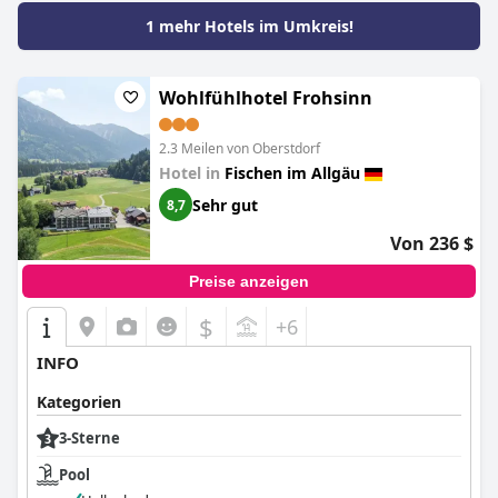
1 mehr Hotels im Umkreis!
Wohlfühlhotel Frohsinn
2.3 Meilen von Oberstdorf
Hotel in
Fischen im Allgäu
Sehr gut
8,7
Von 236 $
Preise anzeigen
$
+6
INFO
Kategorien
3-Sterne
Pool