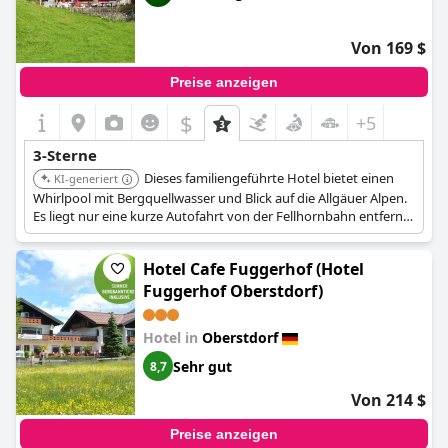
Von 169 $
Preise anzeigen
$
+5
3-Sterne
Dieses familiengeführte Hotel bietet einen
KI-generiert
Whirlpool mit Bergquellwasser und Blick auf die Allgäuer Alpen.
Es liegt nur eine kurze Autofahrt von der Fellhornbahn entfernt
und bietet bequemen Zugang zum Skifahren und Wandern. Das
Hotel bietet eine ruhige Umgebung und eine einladende
Hotel Cafe Fuggerhof (Hotel
Atmosphäre.
Fuggerhof Oberstdorf)
Hotel in
Oberstdorf
Sehr gut
8,7
Von 214 $
Preise anzeigen