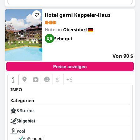
Lage mit gutem Frühstück aus.
Hotel garni Kappeler-Haus
Hotel in
Oberstdorf
Sehr gut
8,5
Von 90 $
Preise anzeigen
$
+6
INFO
Kategorien
3-Sterne
Skigebiet
Pool
Außenpool