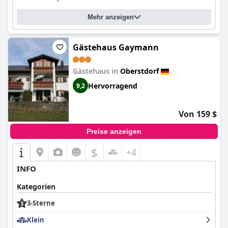
Mehr anzeigen
Gästehaus Gaymann
Gästehaus in
Oberstdorf
Hervorragend
9,2
Von 159 $
Preise anzeigen
$
+4
INFO
Kategorien
3-Sterne
Klein