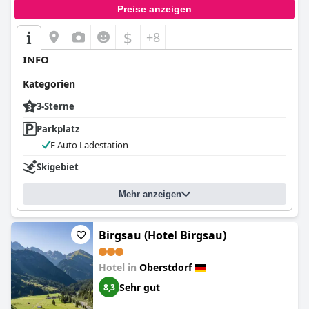
Preise anzeigen
$
+8
INFO
Kategorien
3-Sterne
Parkplatz
E Auto Ladestation
Skigebiet
Mehr anzeigen
Birgsau (Hotel Birgsau)
Hotel in
Oberstdorf
Sehr gut
8,3