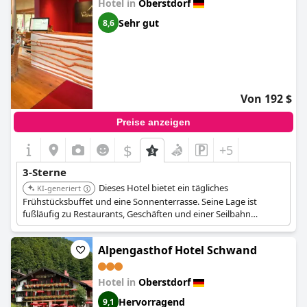
Hotel in
Oberstdorf
Sehr gut
8,6
Von 192 $
Preise anzeigen
$
+5
3-Sterne
Dieses Hotel bietet ein tägliches
KI-generiert
Frühstücksbuffet und eine Sonnenterrasse. Seine Lage ist
fußläufig zu Restaurants, Geschäften und einer Seilbahn
erreichbar. Es verfügt über moderne, gut ausgestattete Zimmer
und bietet Parkplätze.
Alpengasthof Hotel Schwand
Hotel in
Oberstdorf
Hervorragend
9,1