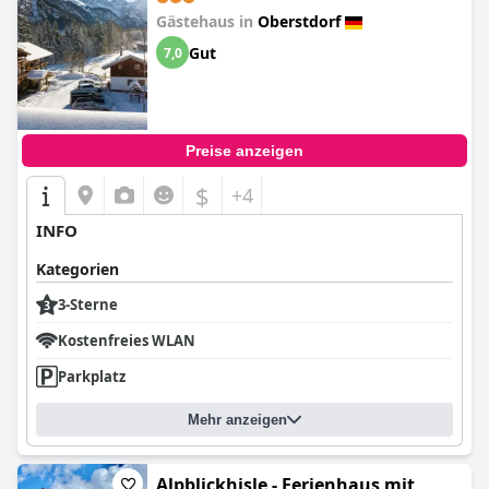
Gästehaus in
Oberstdorf
Gut
7,0
Preise anzeigen
$
+4
INFO
Kategorien
3-Sterne
Kostenfreies WLAN
Parkplatz
Mehr anzeigen
Alpblickhisle - Ferienhaus mit