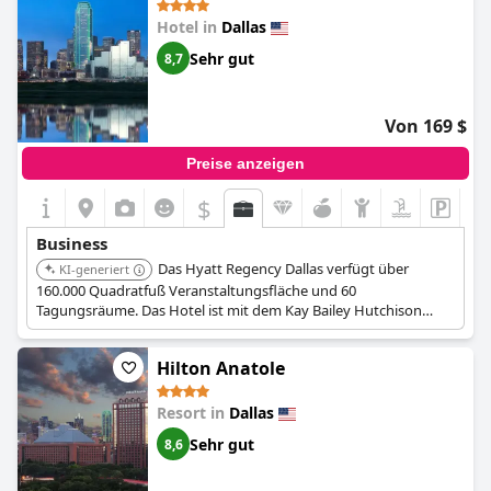
Kongress beherbergt. Trotz der Meinung eines Gastes erhielt
Hotel in
Dallas
das Hotel im Allgemeinen positive Bewertungen, mit Ausnahme
eines Kommentars, dass ein komplett neues Team benötigt
Sehr gut
8,7
wird. Insgesamt ist das Omni Dallas eine gute Wahl für
Geschäftsreisende, die einen einfachen Zugang zum
Kongresszentrum benötigen und gleichzeitig einen
Von 169 $
komfortablen und bequemen Platz zum Arbeiten suchen, auch
für diejenigen, die Schularbeiten erledigen müssen.
Preise anzeigen
$
Business
Das Hyatt Regency Dallas verfügt über
KI-generiert
160.000 Quadratfuß Veranstaltungsfläche und 60
Tagungsräume. Das Hotel ist mit dem Kay Bailey Hutchison
Convention Center verbunden und bietet nahtlosen Zugang zu
zusätzlichen Tagungseinrichtungen.
Hilton Anatole
Resort in
Dallas
Sehr gut
8,6