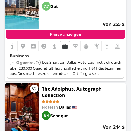
Gut
7,7
Von 255 $
Preise anzeigen
$
Business
Das Sheraton Dallas Hotel zeichnet sich durch
KI-generiert
über 230.000 Quadratfuß Tagungsfläche und 1.841 Gästezimmer
aus. Dies macht es zu einem idealen Ort für große
Firmenveranstaltungen und Konferenzen, da es ausreichend
Platz und Unterkünfte bietet.
The Adolphus, Autograph
Collection
Hotel in
Dallas
Sehr gut
8,4
Von 244 $