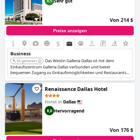
Sehr gut
8,5
Von 214 $
Preise anzeigen
$
Business
Das Westin Galleria Dallas ist mit dem
KI-generiert
Einkaufszentrum Galleria Dallas verbunden und bietet
bequemen Zugang zu Einkaufsmöglichkeiten und Restaurants.
Es bietet Geschäftseinrichtungen und -dienstleistungen.
Renaissance Dallas Hotel
Hotel in
Dallas
Hervorragend
8,8
Von 176 $