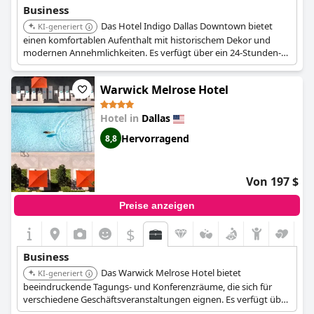
Business
Das Hotel Indigo Dallas Downtown bietet
KI-generiert
einen komfortablen Aufenthalt mit historischem Dekor und
modernen Annehmlichkeiten. Es verfügt über ein 24-Stunden-
Fitnesscenter und Business-Services.
Warwick Melrose Hotel
Hotel in
Dallas
Hervorragend
8,8
Von 197 $
Preise anzeigen
$
Business
Das Warwick Melrose Hotel bietet
KI-generiert
beeindruckende Tagungs- und Konferenzräume, die sich für
verschiedene Geschäftsveranstaltungen eignen. Es verfügt über
den Turtle Creek Grand Ballroom und den Crystal Ballroom, die