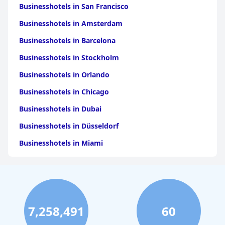
Businesshotels in San Francisco
Businesshotels in Amsterdam
Businesshotels in Barcelona
Businesshotels in Stockholm
Businesshotels in Orlando
Businesshotels in Chicago
Businesshotels in Dubai
Businesshotels in Düsseldorf
Businesshotels in Miami
Businesshotels in Seattle
Businesshotels in York
Businesshotels in Dallas
7,258,491
60
Businesshotels in Antalya