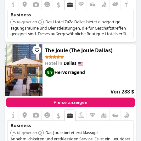
$
Einschränkungen seiner Business-Ausstattung besser für
Kurzaufenthalte als für längere Geschäftsreisen geeignet ist.
Business
Insgesamt ist das Hotel zwar für Geschäftsreisende in Ordnung,
Das Hotel ZaZa Dallas bietet einzigartige
wird aber eher für kurze Besuche als für längere
KI-generiert
Geschäftsaufenthalte empfohlen.
Tagungsräume und Dienstleistungen, die für Geschäftstreffen
geeignet sind. Dieses außergewöhnliche Boutique-Hotel verfügt
über 7.500 Quadratfuß Veranstaltungsfläche und 167
Gästezimmer.
The Joule (The Joule Dallas)
Hotel in
Dallas
Hervorragend
8,9
Von 288 $
Preise anzeigen
$
Business
Das Joule bietet erstklassige
KI-generiert
Annehmlichkeiten und erstklassigen Service. Es ist ein luxuriöser