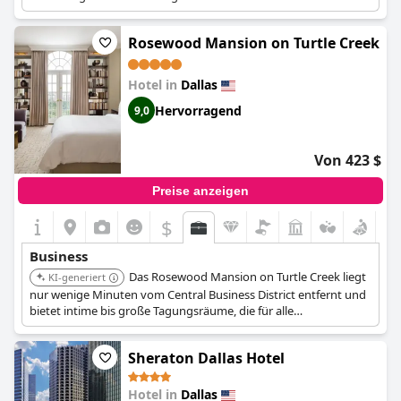
Center. Das Hotel bietet gehobene Speisemöglichkeiten und
einen erstklassigen Tagungsort.
Rosewood Mansion on Turtle Creek
Hotel in
Dallas
Hervorragend
9,0
Von 423 $
Preise anzeigen
$
Business
Das Rosewood Mansion on Turtle Creek liegt
KI-generiert
nur wenige Minuten vom Central Business District entfernt und
bietet intime bis große Tagungsräume, die für alle
geschäftlichen Anforderungen geeignet sind. Es verfügt über
einen entspannenden Innenhof und richtet sich an
Sheraton Dallas Hotel
Luxusreisende.
Hotel in
Dallas