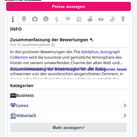
Preise anzeigen
$
INFO
Zusammenfassung der Bewertungen
Von KI zusammengefasst
In den positiven Bewertungen des
The Adolphus, Autograph
Collection
wird die luxuriöse und gemütliche Atmosphäre des
Hotels mit seinem umwerfenden Charme der alten Welt und
dem erstklassigen Service hervorgehoben. Die Gäste
Zusammenfassung der Bewertungen für alle Kategorien lesen
schwärmen von den wunderschön eingerichteten Zimmern, in
denen jedes kleine Detail Opulenz und Klasse ausstrahlt. Das
Hotel bietet ein wahrhaftiges Verwöhnprogramm und
Kategorien
hinterlässt bei seinen Gästen ein unvergessliches Gefühl. Wenn
Business
Sie auf der Suche nach einem luxuriösen Aufenthalt in Dallas
sind, ist das
The Adolphus, Autograph Collection
die perfekte
Luxus
Wahl.
Historisch
Mehr anzeigen