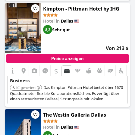
Kimpton - Pittman Hotel by IHG
Hotel in
Dallas
Sehr gut
8,2
Von 213 $
Preise anzeigen
$
Business
Das Kimpton Pittman Hotel bietet über 1670
KI-generiert
Quadratmeter flexible Kollaborationsflächen. Es verfügt über
einen restaurierten Ballsaal, Sitzungssäle mit lokalen
Kunstwerken und ein individuelles Catering mit A/V-
Ausstattung.
The Westin Galleria Dallas
Hotel in
Dallas