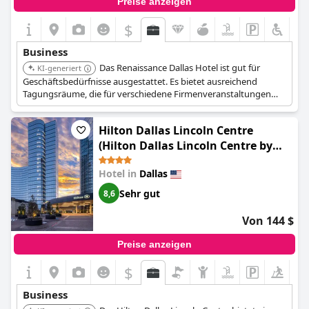
Preise anzeigen
$
Business
Das Renaissance Dallas Hotel ist gut für
KI-generiert
Geschäftsbedürfnisse ausgestattet. Es bietet ausreichend
Tagungsräume, die für verschiedene Firmenveranstaltungen
und Konferenzen geeignet sind.
Hilton Dallas Lincoln Centre
(Hilton Dallas Lincoln Centre by
the Galleria)
Hotel in
Dallas
Sehr gut
8,6
Von 144 $
Preise anzeigen
$
Business