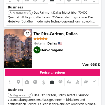
Business
Das Fairmont Dallas bietet über 70.000
KI-generiert
Quadratfuß Tagungsfläche und 25 Veranstaltungsräume. Das
Hotel verfügt über modernste Technologie und kann sowohl
kleine Vorstandssitzungen als auch große
Hauptversammlungen beherbergen.
The Ritz-Carlton, Dallas
Hotel in
Dallas
Hervorragend
9,5
Von 663 $
Preise anzeigen
$
Business
Das Ritz-Carlton, Dallas, bietet luxuriöse
KI-generiert
Veranstaltungsorte, erstklassige Annehmlichkeiten und
erstklassigen Service. Es liegt in der Nähe des American Airlines