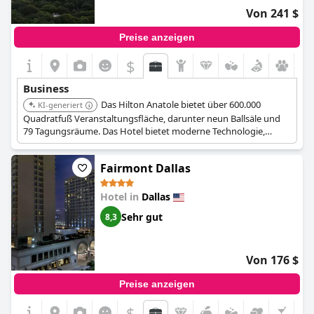
Von 241 $
Preise anzeigen
$
Business
Das Hilton Anatole bietet über 600.000
KI-generiert
Quadratfuß Veranstaltungsfläche, darunter neun Ballsäle und
79 Tagungsräume. Das Hotel bietet moderne Technologie,
geschultes Personal und Annehmlichkeiten wie einen
Poolkomplex und ein Spa.
Fairmont Dallas
Hotel in
Dallas
Sehr gut
8,3
Von 176 $
Preise anzeigen
$