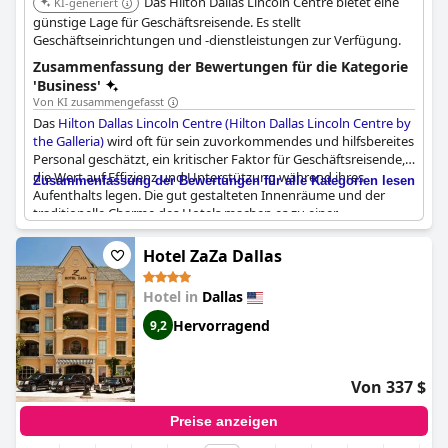
Das Hilton Dallas Lincoln Centre bietet eine
KI-generiert
günstige Lage für Geschäftsreisende. Es stellt
Geschäftseinrichtungen und -dienstleistungen zur Verfügung.
Zusammenfassung der Bewertungen für die Kategorie
'Business'
Von KI zusammengefasst
Das
Hilton Dallas Lincoln Centre (Hilton Dallas Lincoln Centre by
the Galleria)
wird oft für sein zuvorkommendes und hilfsbereites
Personal geschätzt, ein kritischer Faktor für Geschäftsreisende,
die Wert auf Effizienz und Unterstützung während ihres
Zusammenfassung der Bewertungen für alle Kategorien lesen
Aufenthalts legen. Die gut gestalteten Innenräume und der
traditionelle Charme des Hotels machen es zu einer
komfortablen Umgebung für Berufstätige. Obwohl es nicht
speziell als Business-Hotel vermarktet wird, verfügt es über
Hotel ZaZa Dallas
Einrichtungen, die auf Geschäftskonferenzen zugeschnitten sind
und ausreichend Platz und ein förderliches Umfeld für Meetings
Hotel in
Dallas
bieten.
Hervorragend
9,2
Allerdings weist das Hotel in bestimmten Bereichen Mängel auf,
die für Geschäftsreisende wesentlich sind. Es gibt kein
dediziertes Businesscenter, was ein erheblicher Nachteil für
Von 337 $
diejenigen sein könnte, die robuste Geschäftssupportleistungen
benötigen. Auch die Business Suite bedarf einer Verbesserung,
Preise anzeigen
um die Erwartungen von Geschäftsgästen zu erfüllen. Das
Feedback deutet darauf hin, dass das Hotel aufgrund der