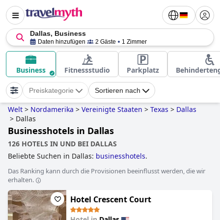
Dallas, Business
Daten hinzufügen
2 Gäste
1 Zimmer
Business
Fitnessstudio
Parkplatz
Behinderten
Preiskategorie
Sortieren nach
Welt
>
Nordamerika
>
Vereinigte Staaten
>
Texas
>
Dallas
>
Dallas
Businesshotels in Dallas
126 HOTELS IN UND BEI DALLAS
Beliebte Suchen in Dallas:
businesshotels
.
Das Ranking kann durch die Provisionen beeinflusst werden, die wir
erhalten.
Hotel Crescent Court
Hotel in
Dallas