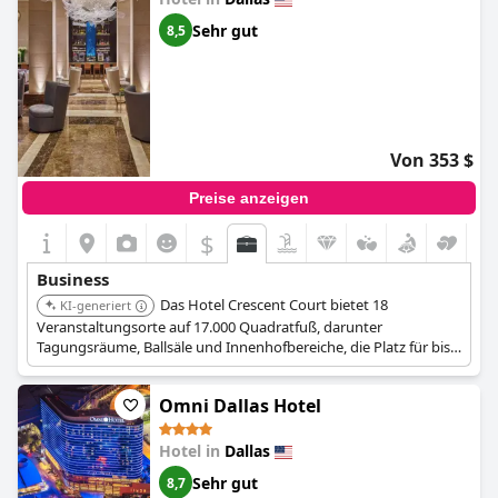
Sehr gut
8,5
Von 353 $
Preise anzeigen
$
Business
Das Hotel Crescent Court bietet 18
KI-generiert
Veranstaltungsorte auf 17.000 Quadratfuß, darunter
Tagungsräume, Ballsäle und Innenhofbereiche, die Platz für bis
zu 500 Gäste bieten. Es bietet erstklassige Koordinationsdienste,
vielfältige Catering-Menüs und gut ausgestattete Technologie.
Omni Dallas Hotel
Das Hotel verfügt außerdem über 186 Gästezimmer und Suiten,
Restaurants vor Ort und Freizeiteinrichtungen.
Hotel in
Dallas
Sehr gut
8,7