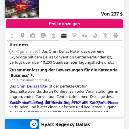
Von 237 $
Preise anzeigen
$
Business
Das Omni Dallas Hotel, das über eine
KI-generiert
Skybridge mit dem Dallas Convention Center verbunden ist,
verfügt über über 10.200 Quadratmeter Tagungsfläche und
bietet Platz für bis zu 3.000 Teilnehmer. Es bietet 1.001
Zusammenfassung der Bewertungen für die Kategorie
Gästezimmer und Suiten, eine Dachterrasse mit Pool, ein
'Business'
Fitnesscenter und ein luxuriöses Spa. Das Hotel bietet
Von KI zusammengefasst
verschiedene Suiten-Optionen mit separaten Wohn- und
Das
Omni Dallas Hotel
ist der perfekte Ort für
Schlafbereichen.
Geschäftsreisende, die an Konferenzen oder Veranstaltungen im
angrenzenden Convention Center teilnehmen. Die Lage des
Hotels ist großartig, denn es ist mit dem Kongresszentrum
Zusammenfassung der Bewertungen für alle Kategorien lesen
verbunden und bietet einen einfachen und bequemen Zugang
zu allen Aktivitäten. Die verschiedenen Einrichtungen und
Restaurants im Hotel sind auf die unterschiedlichen Bedürfnisse
von Geschäftskonferenzen abgestimmt. Das Hotel ist erstklassig
Hyatt Regency Dallas
und hat bereits große Sportveranstaltungen wie den Optavia-