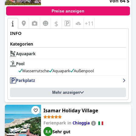
Von 64 $
Preise anzeigen
$
+11
INFO
Kategorien
Aquapark
Pool
Wasserrutsche
Aquapark
Außenpool
Parkplatz
Mehr anzeigen
Isamar Holiday Village
Ferienpark in
Chioggia
Sehr gut
8,4