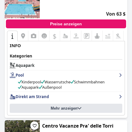
Von 63 $
Preise anzeigen
$
INFO
Kategorien
Aquapark
Pool
Kinderpool
Wasserrutsche
Schwimmbahnen
Aquapark
Außenpool
Direkt am Strand
Mehr anzeigen
Centro Vacanze Pra' delle Torri