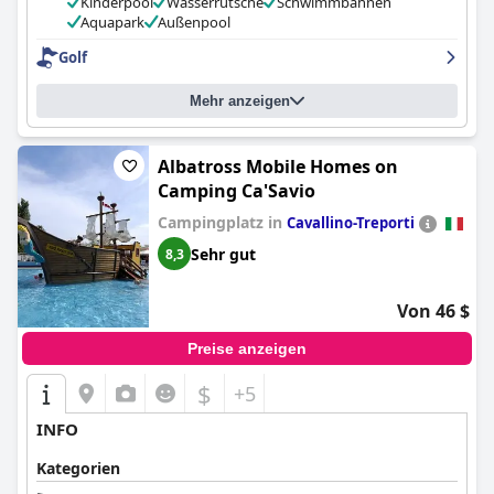
Kinderpool
Wasserrutsche
Schwimmbahnen
Aquapark
Außenpool
Golf
Mehr anzeigen
Albatross Mobile Homes on
Camping Ca'Savio
Campingplatz in
Cavallino-Treporti
Sehr gut
8,3
Von 46 $
Preise anzeigen
$
+5
INFO
Kategorien