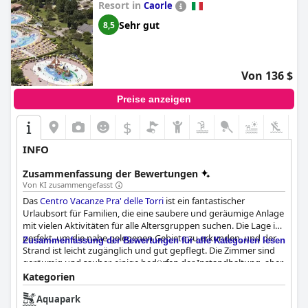
Resort in
Caorle
Sehr gut
8,5
Von 136 $
Preise anzeigen
$
INFO
Zusammenfassung der Bewertungen
Von KI zusammengefasst
Das
Centro Vacanze Pra' delle Torri
ist ein fantastischer
Urlaubsort für Familien, die eine saubere und geräumige Anlage
mit vielen Aktivitäten für alle Altersgruppen suchen. Die Lage ist
perfekt, um die nahe gelegenen Gebiete zu erkunden, und der
Zusammenfassung der Bewertungen für alle Kategorien lesen
Strand ist leicht zugänglich und gut gepflegt. Die Zimmer sind
geräumig und sauber, einige bedürfen der Instandhaltung, aber
insgesamt ist die Anlage sehr gepflegt. Das Personal ist
Kategorien
unglaublich freundlich und hilfsbereit und tut alles, um den
Aquapark
Gästen einen angenehmen Aufenthalt zu ermöglichen. Der