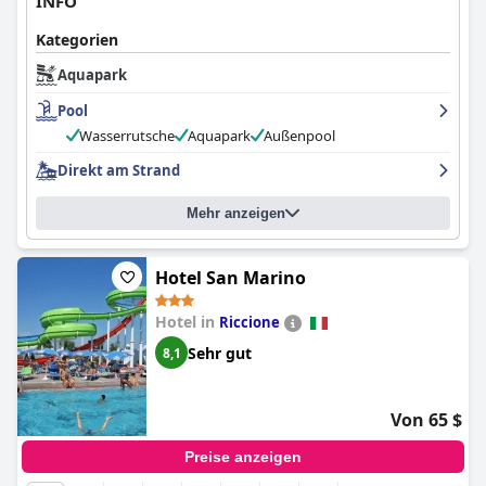
INFO
Kategorien
Aquapark
Pool
Wasserrutsche
Aquapark
Außenpool
Direkt am Strand
Mehr anzeigen
Hotel San Marino
Hotel in
Riccione
Sehr gut
8,1
Von 65 $
Preise anzeigen