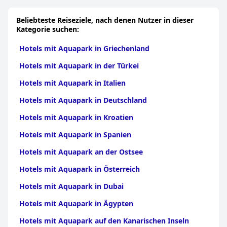
Aquapark in Apulien
und ansprechenden Aktivitäten den Wasserpark zu einem
|
Hotels mit Aquapark in
Kalabrien
beliebten Ort im Resort.
|
Hotels mit Aquapark in Friaul-Julisch
Beliebteste Reiseziele, nach denen Nutzer in dieser
Venetien
|
Hotels mit Aquapark auf Sardinien
|
Hotels
Kategorie suchen:
mit Aquapark in der Toskana
|
Hotels mit Aquapark in
Umbrien
Hotels mit Aquapark in Griechenland
Hotels mit Aquapark in der Türkei
Hotels mit Aquapark in Italien
Hotels mit Aquapark in Deutschland
Hotels mit Aquapark in Kroatien
Hotels mit Aquapark in Spanien
Hotels mit Aquapark an der Ostsee
Hotels mit Aquapark in Österreich
Hotels mit Aquapark in Dubai
Hotels mit Aquapark in Ägypten
Hotels mit Aquapark auf den Kanarischen Inseln