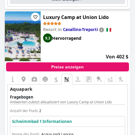
Luxury Camp at Union Lido
Resort in
Cavallino-Treporti
Hervorragend
9,3
Von 402 $
Preise anzeigen
$
Aquapark
Fragebogen
Antworten zuletzt aktualisiert von Luxury Camp at Union Lido
Anzahl der Pools
2
Schwimmbad 1 Informationen
Name des Pools:
Acqua park Laguna