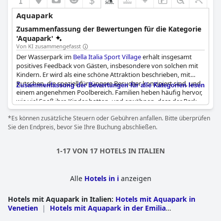
Aquapark
Zusammenfassung der Bewertungen für die Kategorie
'Aquapark'
Von KI zusammengefasst
Der Wasserpark im
Bella Italia Sport Village
erhält insgesamt
positives Feedback von Gästen, insbesondere von solchen mit
Kindern. Er wird als eine schöne Attraktion beschrieben, mit
Rutschen, die speziell für jüngere Besucher konzipiert sind, und
Zusammenfassung der Bewertungen für alle Kategorien lesen
einem angenehmen Poolbereich. Familien heben häufig hervor,
wie viel Spaß ihre Kinder hatten, und erwähnen, dass der Park
während seiner Öffnungszeiten leicht zugänglich war. Das
*Es können zusätzliche Steuern oder Gebühren anfallen. Bitte überprüfen
Personal wird für sein höfliches und zuvorkommendes
Sie den Endpreis, bevor Sie Ihre Buchung abschließen.
Verhalten gelobt, was zum insgesamt positiven Erlebnis
beiträgt.
1-17 VON 17 HOTELS IN ITALIEN
Obwohl einige Besucher erwähnen, dass der Wasserpark sich
überfüllt und etwas veraltet anfühlen kann, scheinen diese
Faktoren die Freude und Zufriedenheit vieler Gäste nicht zu
Alle
Hotels in i
anzeigen
überschatten. Die Umgebung bietet zudem eine große Auswahl
an Restaurants, die den Besuchern zahlreiche gastronomische
Hotels mit Aquapark in Italien
Möglichkeiten bieten. Trotz einiger Kritikpunkte bezüglich des
:
Hotels mit Aquapark in
Venetien
Zustands des Parks und eines gelegentlichen unangenehmen
|
Hotels mit Aquapark in der Emilia
Romagna
Geruchs macht die Kombination aus attraktiven Merkmalen
|
Hotels mit Aquapark in Sizilien
|
Hotels mit