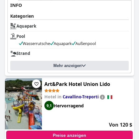
INFO
Kategorien
Aquapark
Pool
Wasserrutsche
Aquapark
Außenpool
Strand
Mehr anzeigen
Art&Park Hotel Union Lido
Hotel in
Cavallino-Treporti
Hervorragend
9,1
Von 120 $
Preise anzeigen