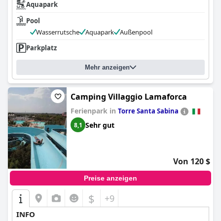
Aquapark
Pool
Wasserrutsche
Aquapark
Außenpool
Parkplatz
Mehr anzeigen
Camping Villaggio Lamaforca
Ferienpark in
Torre Santa Sabina
Sehr gut
8,1
Von 120 $
Preise anzeigen
$
+9
INFO