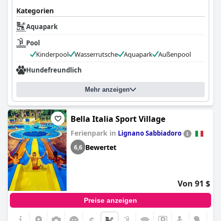
Kategorien
Aquapark
Pool
Kinderpool
Wasserrutsche
Aquapark
Außenpool
Hundefreundlich
Mehr anzeigen
Bella Italia Sport Village
Ferienpark in
Lignano Sabbiadoro
Bewertet
6,6
Von 91 $
Preise anzeigen
$