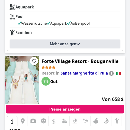
Aquapark
Pool
Wasserrutsche
Aquapark
Außenpool
Familien
Mehr anzeigen
Forte Village Resort - Bouganville
Resort in
Santa Margherita di Pula
Gut
7,9
Von 658 $
Preise anzeigen
$