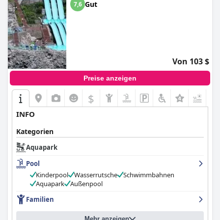
Gut
7,6
hotels
,
hotels mit wellenbad
,
spukhotels
,
4-sterne-hotels
and
günstige hotels
.
Von 103 $
Preise anzeigen
$
INFO
Kategorien
Aquapark
Pool
Kinderpool
Wasserrutsche
Schwimmbahnen
Aquapark
Außenpool
Familien
Mehr anzeigen