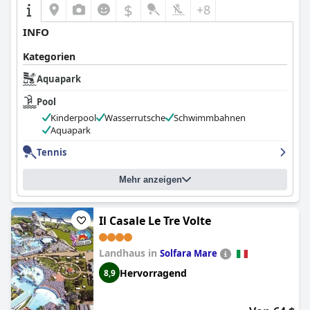
$
+8
INFO
Kategorien
Aquapark
Pool
Kinderpool
Wasserrutsche
Schwimmbahnen
Aquapark
Tennis
Mehr anzeigen
Il Casale Le Tre Volte
Landhaus in
Solfara Mare
Hervorragend
8,9