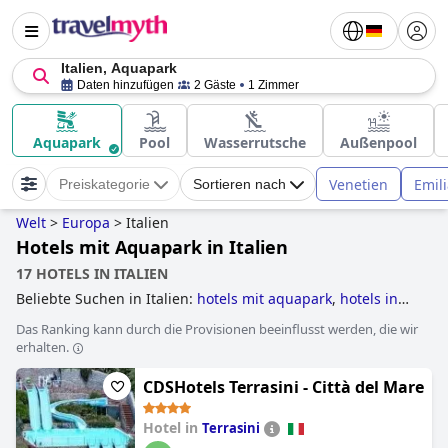
Italien, Aquapark
Daten hinzufügen
2 Gäste
1 Zimmer
Aquapark
Pool
Wasserrutsche
Außenpool
Venetien
Emil
Preiskategorie
Sortieren nach
Welt
>
Europa
>
Italien
Hotels mit Aquapark in Italien
17 HOTELS IN ITALIEN
Beliebte Suchen in Italien:
hotels mit aquapark
,
hotels in
der nähe von weinbergen
,
hotels, die einige nachhaltige
Das Ranking kann durch die Provisionen beeinflusst werden, die wir
praktiken umgesetzt haben
,
hotels mit wasserrutsche
,
erhalten.
hotels im boutique-stil
,
hotels mit privatpool
,
historische
hotels
,
hotels mit all inclusive angeboten
,
familienhotels
,
CDSHotels Terrasini - Città del Mare
luxushotels
,
hotels mit infinity-pool
,
erwachsenenhotels
,
schlosshotels
,
außergewöhnliche hotels
,
golfhotels
,
hundefreundliche hotels
,
3-sterne-hotels
,
hotels direkt am
Hotel in
Terrasini
strand
,
baumhaushotels
,
romantische hotels
,
5-sterne-