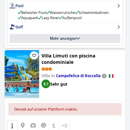
Poolbereich ist großartig mit lustigen Wasserelementen und
Pool
Optionen für kälteres Wetter. Familien mit Kindern werden den
Kinderpark, die Animation, die Spielplätze und den Pool mit dem
Beheizter Pool
Wasserrutsche
Schwimmbahnen
Piratenschiff sehr genießen. Insgesamt ist das
Centro Vacanze
Aquapark
Lazy River
Außenpool
Pra' delle Torri
sehr empfehlenswert für Familien, die einen
Golf
erstklassigen Aufenthalt mit vielen Möglichkeiten für Kinder und
Erwachsene suchen.
Mehr anzeigen
Villa Limuti con piscina
condominiale
Villa in
Campofelice di Roccella
Sehr gut
8,7
Derzeit auf unserer Plattform inaktiv.
$
+8