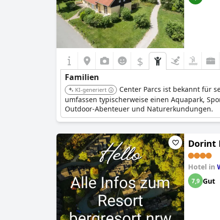
$
Familien
Center Parcs ist bekannt für s
KI-generiert
umfassen typischerweise einen Aquapark, Spor
Outdoor-Abenteuer und Naturerkundungen.
Dorint
Hotel in
Gut
7,9