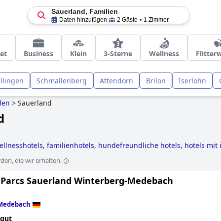
Sauerland, Familien
Daten hinzufügen
2 Gäste
1 Zimmer
et
Business
Klein
3-Sterne
Wellness
Flitte
llingen
Schmallenberg
Attendorn
Brilon
Iserlohn
len
>
Sauerland
d
ellnesshotels
,
familienhotels
,
hundefreundliche hotels
,
hotels mit 
mantische hotels
,
hotels mit pool
,
5-sterne-hotels
,
erwachsenenhot
en, die wir erhalten.
 Parcs Sauerland Winterberg-Medebach
Medebach
 gut