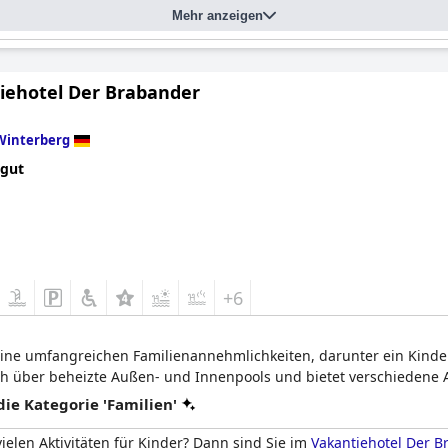
ie mit einem Kind wählen sollte und wo das Kind schlafen wird:
3 und 4 Bett
Mehr anzeigen
iehotel Der Brabander
Winterberg
 gut
+6
seine umfangreichen Familienannehmlichkeiten, darunter ein Kinder
ch über beheizte Außen- und Innenpools und bietet verschiedene Ak
e Kategorie 'Familien'
vielen Aktivitäten für Kinder? Dann sind Sie im
Vakantiehotel Der 