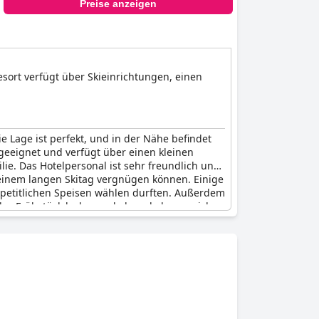
Preise anzeigen
sort verfügt über Skieinrichtungen, einen
.
e Lage ist perfekt, und in der Nähe befindet
n geeignet und verfügt über einen kleinen
ie. Das Hotelpersonal ist sehr freundlich und
einem langen Skitag vergnügen können. Einige
appetitlichen Speisen wählen durften. Außerdem
 das Frühstück lecker und abwechslungsreich
 Winterberg
ein großartiger Ort für einen