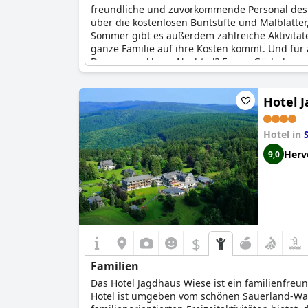
freundliche und zuvorkommende Personal des Ho
über die kostenlosen Buntstifte und Malblätte
Sommer gibt es außerdem zahlreiche Aktivität
ganze Familie auf ihre Kosten kommt. Und für 
Der einzige kleine Nachteil? Einige Gäste bem
Wahl für Familien, die einen unterhaltsamen
Hotel 
Hotel in
Herv
9,0
$
Familien
Das Hotel Jagdhaus Wiese ist ein familienfreun
Hotel ist umgeben vom schönen Sauerland-Wald