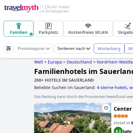
7,258,491 Hotels
in 60 Kategorien
Familien
Parkplatz
Kostenfreies WLAN
Skigebi
Winterberg
Wi
Preiskategorie
Sortieren nach
Welt
>
Europa
>
Deutschland
>
Nordrhein-Westfa
Familienhotels im Sauerlan
200+ HOTELS IM SAUERLAND
Beliebte Suchen im Sauerland:
4-sterne-hotels
,
w
hotels mit hallenbad
,
yoga hotels
,
luxushotels
,
ro
Das Ranking kann durch die Provisionen beeinflusst werd
Center
Hotel in
Sehr
8,3