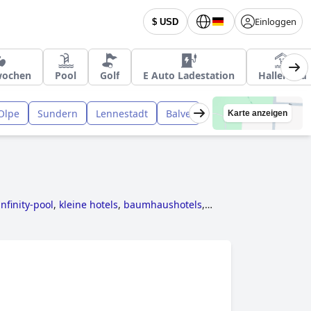
Einloggen
$ USD
rwochen
Pool
Golf
E Auto Ladestation
Hallenbad
Olpe
Sundern
Lennestadt
Balve
Karte anzeigen
infinity-pool
,
kleine hotels
,
baumhaushotels
,
els
and
hotels mit all inclusive angeboten
.