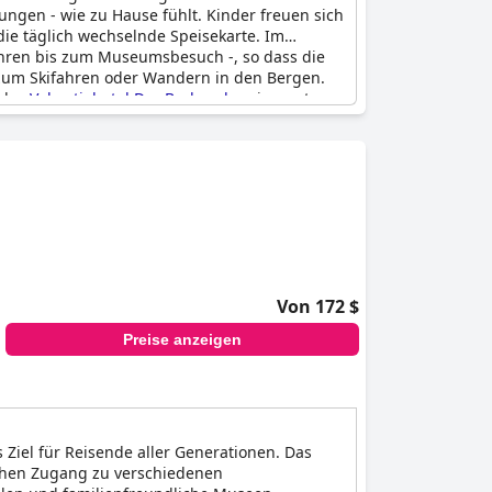
ngen - wie zu Hause fühlt. Kinder freuen sich
die täglich wechselnde Speisekarte. Im
ahren bis zum Museumsbesuch -, so dass die
t zum Skifahren oder Wandern in den Bergen.
 das
Vakantiehotel Der Brabander
eine gute
Von 172 $
Preise anzeigen
s Ziel für Reisende aller Generationen. Das
achen Zugang zu verschiedenen