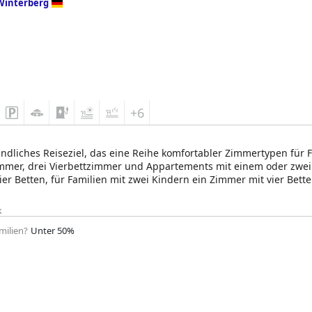
Winterberg
+6
undliches Reiseziel, das eine Reihe komfortabler Zimmertypen für F
immer, drei Vierbettzimmer und Appartements mit einem oder zwei
ier Betten, für Familien mit zwei Kindern ein Zimmer mit vier Bett
i Betten wählen, und Babybetten können im selben Zimmer wie die
 Bett.
k
milien?
Unter 50%
tet das Landhotel Grimmeblick sowohl Innen- als auch Außenspielpl
leinen Gäste zu unterhalten. Babysitting und Kinderbetreuung w
hkeit haben, ihre Freizeit zu genießen. Die Nähe des Hotels zum F
essliche Erlebnisse und reichlich Unterhaltung für alle Altersgrupp