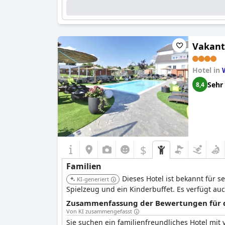
Bitte schlagen Sie vor, welchen Zimmertyp eine Famil
Vakant
Hotel in
Sehr
8,4
$
Familien
Dieses Hotel ist bekannt für 
KI-generiert
Spielzeug und ein Kinderbuffet. Es verfügt au
Zusammenfassung der Bewertungen für di
Von KI zusammengefasst
Sie suchen ein familienfreundliches Hotel mit 