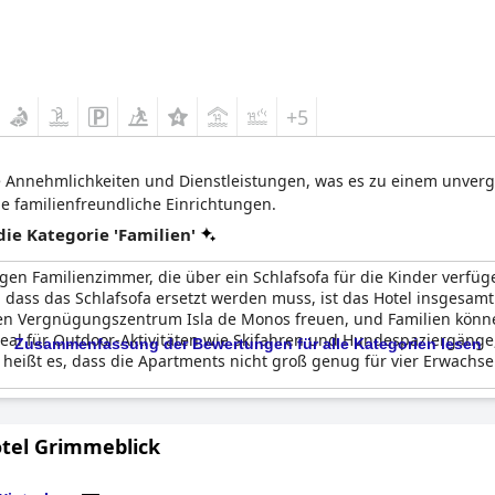
+5
te Annehmlichkeiten und Dienstleistungen, was es zu einem unverg
e familienfreundliche Einrichtungen.
e Kategorie 'Familien'
en Familienzimmer, die über ein Schlafsofa für die Kinder verfüge
dass das Schlafsofa ersetzt werden muss, ist das Hotel insgesamt
n Vergnügungszentrum Isla de Monos freuen, und Familien könne
 ideal für Outdoor-Aktivitäten wie Skifahren und Hundespaziergäng
Zusammenfassung der Bewertungen für alle Kategorien lesen
eißt es, dass die Apartments nicht groß genug für vier Erwachsene
tel Grimmeblick