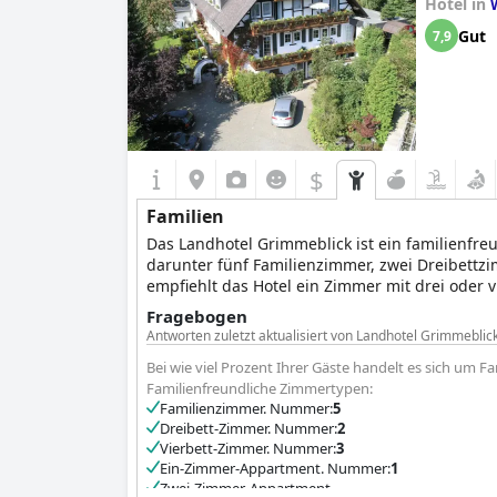
Hotel in
Gut
7,9
$
Familien
Das Landhotel Grimmeblick ist ein familienfre
darunter fünf Familienzimmer, zwei Dreibettz
empfiehlt das Hotel ein Zimmer mit drei oder v
reisen, können ein Zimmer mit mindestens dre
Fragebogen
zusätzlichen Komfort sogar direkt neben deren
Antworten zuletzt aktualisiert von Landhotel Grimmeblic
Bei wie viel Prozent Ihrer Gäste handelt es sich um Fa
Obwohl es vor Ort keinen Kinderclub gibt, bie
Familienfreundliche Zimmertypen:
für Kinder und Kinderfernsehsender, um die k
Familienzimmer. Nummer:
5
angeboten, so dass die Eltern auch die Möglic
Dreibett-Zimmer. Nummer:
2
als familienfreundliches Reiseziel, das unverg
Vierbett-Zimmer. Nummer:
3
Ein-Zimmer-Appartment. Nummer:
1
Zwei-Zimmer-Appartment