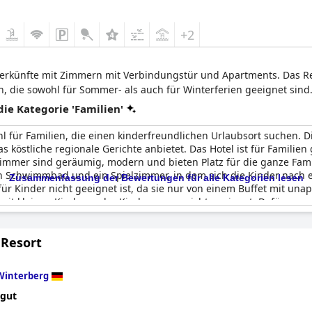
+2
terkünfte mit Zimmern mit Verbindungstür und Apartments. Das Re
n, die sowohl für Sommer- als auch für Winterferien geeignet sind
e Kategorie 'Familien'
l für Familien, die einen kinderfreundlichen Urlaubsort suchen. Di
s köstliche regionale Gerichte anbietet. Das Hotel ist für Familie
immer sind geräumig, modern und bieten Platz für die ganze Famil
 Schwimmbad und ein Spielzimmer, in dem sich die Kinder nach 
Zusammenfassung der Bewertungen für alle Kategorien lesen
ür Kinder nicht geeignet ist, da sie nur von einem Buffet mit un
n mit kleinen Kindern oder Kinderwagen nicht geeignet. Dafür war
schen Roboter Bella im Restaurant. Insgesamt ist das
Dorint Resort
 ruhigen Urlaub in der schönen Umgebung.
 Resort
Winterberg
 gut