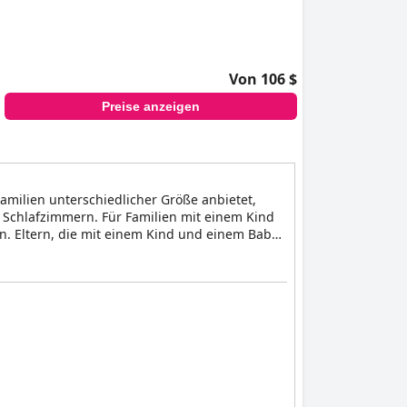
Von 106 $
Preise anzeigen
amilien unterschiedlicher Größe anbietet,
 Schlafzimmern. Für Familien mit einem Kind
en. Eltern, die mit einem Kind und einem Baby
 Eltern untergebracht werden, für
ätze, ein Spielzimmer, Kindergerichte, Bücher
erden gegen eine Gebühr pro Stunde
ortfun-Themenpark macht es noch attraktiver
en bietet.