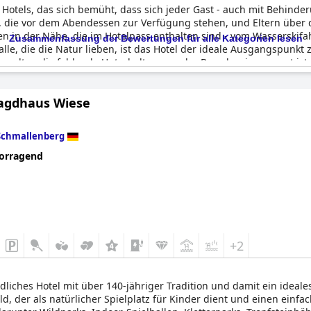
tels, das sich bemüht, dass sich jeder Gast - auch mit Behinderu
r, die vor dem Abendessen zur Verfügung stehen, und Eltern über 
en in der Nähe, die im Hotelpass enthalten sind - vom Wasserskif
Zusammenfassung der Bewertungen für alle Kategorien lesen
alle, die die Natur lieben, ist das Hotel der ideale Ausgangspunk
ängelten die fehlende Unterhaltung an der Bar, aber insgesamt ist
 und entspannenden Urlaub suchen.
Jagdhaus Wiese
Schmallenberg
orragend
+2
dliches Hotel mit über 140-jähriger Tradition und damit ein ideale
, der als natürlicher Spielplatz für Kinder dient und einen einf