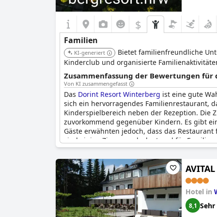
$
Familien
Bietet familienfreundliche Un
KI-generiert
Kinderclub und organisierte Familienaktivitäte
Zusammenfassung der Bewertungen für di
Von KI zusammengefasst
Das
Dorint Resort Winterberg
ist eine gute Wah
sich ein hervorragendes Familienrestaurant, da
Kinderspielbereich neben der Rezeption. Die Z
zuvorkommend gegenüber Kindern. Es gibt ein
Gäste erwähnten jedoch, dass das Restaurant f
sind einige Zimmer sehr laut und für Familie
und die Kinder freuten sich über den spieleri
kurzen Skiausflug mit der Familie oder einen
AVITAL
Hotel in
Sehr
8,1