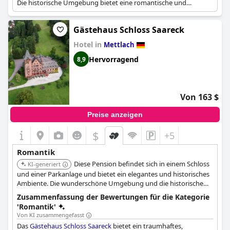
Die historische Umgebung bietet eine romantische und
unvergessliche Kulisse für einen Rückzugsort für Paare.
Gästehaus Schloss Saareck
Hotel in
Mettlach
Hervorragend
8,9
Von 163 $
Preise anzeigen
$
+5
Romantik
Diese Pension befindet sich in einem Schloss
KI-generiert
und einer Parkanlage und bietet ein elegantes und historisches
Ambiente. Die wunderschöne Umgebung und die historische
Architektur tragen zu einer romantischen Atmosphäre bei.
Zusammenfassung der Bewertungen für die Kategorie
'Romantik'
Von KI zusammengefasst
Das
Gästehaus Schloss Saareck
bietet ein traumhaftes,