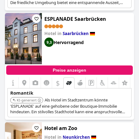
Die friedliche Umgebung bietet eine entspannende Auszeit,
geeignet für Paare, die Ruhe suchen.
ESPLANADE Saarbrücken
Hotel in
Saarbrücken
Hervorragend
9,3
Preise anzeigen
$
Romantik
Als Hotel im Stadtzentrum könnte
KI-generiert
'ESPLANADE' auf eine gehobene oder Boutique-Immobilie
hindeuten. Ein stilvolles Stadthotel kann eine anspruchsvolle
Kulisse für einen romantischen Städtetrip bieten.
Hotel am Zoo
Hotel in
Neunkirchen