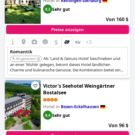
Hotel in
Rehlingen-Siersburg
Sehr gut
8,2
Von 160 $
Preise anzeigen
$
+3
Romantik
Als 'Land & Genuss Hotel' beschrieben und
KI-generiert
an einer 'Mühle' gelegen, betont dieses Hotel ländlichen
Charme und kulinarische Genüsse. Die Kombination bietet ein
angenehmes und potenziell romantisches Erlebnis.
Victor's Seehotel Weingärtner
Bostalsee
Hotel in
Bosen-Eckelhausen
Sehr gut
8,4
Von 96 $