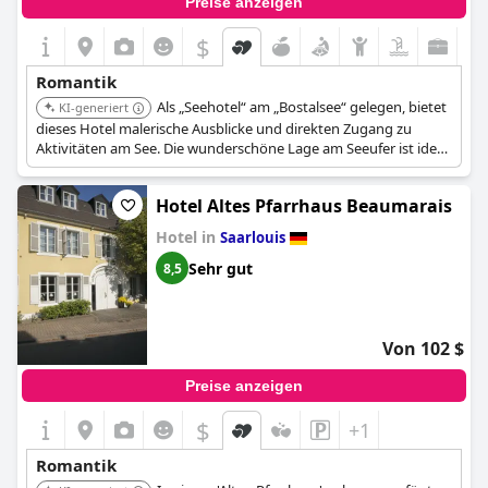
Preise anzeigen
$
Romantik
Als „Seehotel“ am „Bostalsee“ gelegen, bietet
KI-generiert
dieses Hotel malerische Ausblicke und direkten Zugang zu
Aktivitäten am See. Die wunderschöne Lage am Seeufer ist ideal
für einen romantischen Aufenthalt.
Hotel Altes Pfarrhaus Beaumarais
Hotel in
Saarlouis
Sehr gut
8,5
Von 102 $
Preise anzeigen
$
+1
Romantik