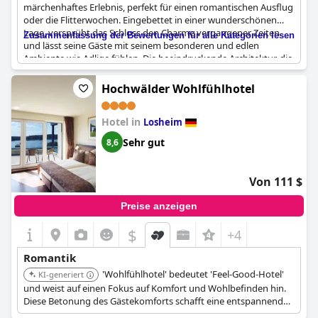
märchenhaftes Erlebnis, perfekt für einen romantischen Ausflug
oder die Flitterwochen. Eingebettet in einer wunderschönen
Lage, versprüht das Schloss den Charme vergangener Zeiten
Zusammenfassung der Bewertungen für alle Kategorien lesen
und lässt seine Gäste mit seinem besonderen und edlen
Ambiente wie Adlige fühlen. Die beeindruckende Architektur, die
hochwertige Innenausstattung und das stimmige Gesamtbild
tragen zu seinem bezaubernden Reiz bei. Die historische
Hochwälder Wohlfühlhotel
Umgebung und die gemütliche Schlossatmosphäre schaffen
eine romantische Kulisse für unvergessliche Momente. Der
Hotel in
große Park, der das Anwesen umgibt, verstärkt die ruhige und
Losheim
romantische Atmosphäre zusätzlich und macht es zu einem
Sehr gut
8,6
idealen Ziel für alle, die einen unvergesslichen und intimen
Rückzugsort suchen.
Von 111 $
Preise anzeigen
$
+4
Romantik
'Wohlfühlhotel' bedeutet 'Feel-Good-Hotel'
KI-generiert
und weist auf einen Fokus auf Komfort und Wohlbefinden hin.
Diese Betonung des Gästekomforts schafft eine entspannende
Umgebung, ideal für einen romantischen Kurzurlaub.