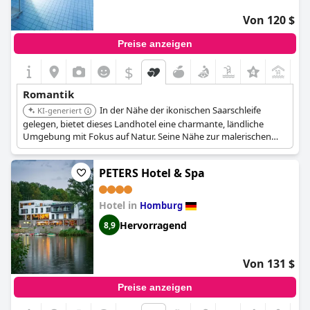
Von 120 $
Preise anzeigen
$
+7
Romantik
In der Nähe der ikonischen Saarschleife
KI-generiert
gelegen, bietet dieses Landhotel eine charmante, ländliche
Umgebung mit Fokus auf Natur. Seine Nähe zur malerischen
Saarschleife bietet eine romantische Kulisse für einen
Aufenthalt.
PETERS Hotel & Spa
Hotel in
Homburg
Hervorragend
8,9
Von 131 $
Preise anzeigen