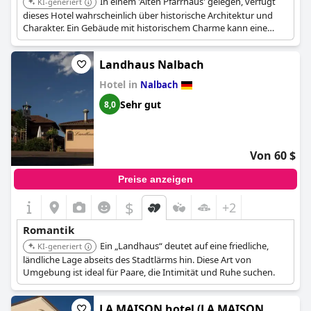
In einem 'Alten Pfarrhaus' gelegen, verfügt
KI-generiert
dieses Hotel wahrscheinlich über historische Architektur und
Charakter. Ein Gebäude mit historischem Charme kann eine
einzigartige und romantische Atmosphäre bieten.
Landhaus Nalbach
Hotel in
Nalbach
Sehr gut
8,0
Von 60 $
Preise anzeigen
$
+2
Romantik
Ein „Landhaus“ deutet auf eine friedliche,
KI-generiert
ländliche Lage abseits des Stadtlärms hin. Diese Art von
Umgebung ist ideal für Paare, die Intimität und Ruhe suchen.
LA MAISON hotel (LA MAISON