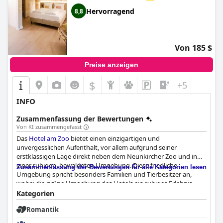
Hervorragend
8,8
Von 185 $
Preise anzeigen
$
+5
INFO
Zusammenfassung der Bewertungen
Von KI zusammengefasst
Das
Hotel am Zoo
bietet einen einzigartigen und
unvergesslichen Aufenthalt, vor allem aufgrund seiner
erstklassigen Lage direkt neben dem Neunkircher Zoo und in
einer ruhigen, bewaldeten Umgebung. Diese friedliche
Zusammenfassung der Bewertungen für alle Kategorien lesen
Umgebung spricht besonders Familien und Tierbesitzer an,
wobei die grüne Umgebung des Hotels ein ruhiges Erlebnis
verstärkt. Moderne und geschmackvoll eingerichtete Zimmer,
Kategorien
viele davon mit direktem Blick auf den Zoo, tragen zu seinem
Romantik
besonderen Charme bei.