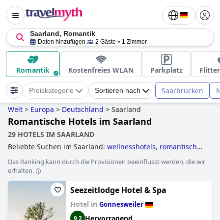
Saarland, Romantik
Daten hinzufügen
2 Gäste
1 Zimmer
Romantik
Kostenfreies WLAN
Parkplatz
Flitt
Saarbrücken
N
Preiskategorie
Sortieren nach
Welt
>
Europa
>
Deutschland
>
Saarland
Romantische Hotels im Saarland
29 HOTELS IM SAARLAND
Beliebte Suchen im Saarland:
wellnesshotels
,
romantische
hotels
,
familienhotels
and
4-sterne-hotels
.
Das Ranking kann durch die Provisionen beeinflusst werden, die wir
erhalten.
Seezeitlodge Hotel & Spa
Hotel in
Gonnesweiler
Hervorragend
9,2