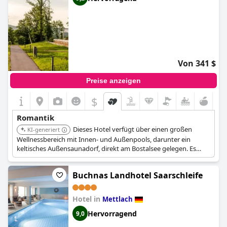
Von 341 $
Preise anzeigen
$
Romantik
Dieses Hotel verfügt über einen großen
KI-generiert
Wellnessbereich mit Innen- und Außenpools, darunter ein
keltisches Außensaunadorf, direkt am Bostalsee gelegen. Es
bietet einen ruhigen, naturverbundenen Rückzugsort, perfekt
für Entspannung und romantische Kurzurlaube.
Buchnas Landhotel Saarschleife
Hotel in
Mettlach
Hervorragend
9,0