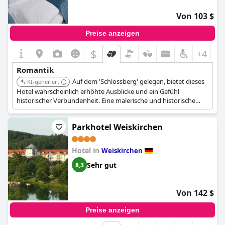
Von 103 $
Preise anzeigen
$
+4
Romantik
Auf dem 'Schlossberg' gelegen, bietet dieses
KI-generiert
Hotel wahrscheinlich erhöhte Ausblicke und ein Gefühl
historischer Verbundenheit. Eine malerische und historische
Lage kann einem Aufenthalt eine romantische Dimension
verleihen.
Parkhotel Weiskirchen
Hotel in
Weiskirchen
Sehr gut
8,3
Von 142 $
Preise anzeigen