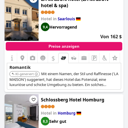
hotel & spa)
Hotel in
Saarlouis
Hervorragend
9,4
Von 162 $
Preise anzeigen
$
+1
Romantik
Mit einem Namen, der Stil und Raffinesse ('LA
KI-generiert
MAISON') suggeriert, hat dieses Hotel das Potenzial, eine
luxuriöse und schicke Umgebung zu bieten. Ein solches
Ambiente kann einen romantischen Städtetrip bereichern.
Schlossberg Hotel Homburg
Hotel in
Homburg
Sehr gut
8,3