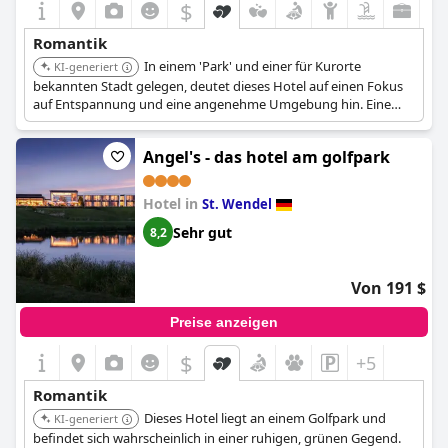
$
Romantik
In einem 'Park' und einer für Kurorte
KI-generiert
bekannten Stadt gelegen, deutet dieses Hotel auf einen Fokus
auf Entspannung und eine angenehme Umgebung hin. Eine
beruhigende Umgebung ist vorteilhaft für einen romantischen
Kurzurlaub.
Angel's - das hotel am golfpark
Hotel in
St. Wendel
Sehr gut
8,2
Von 191 $
Preise anzeigen
$
+5
Romantik
Dieses Hotel liegt an einem Golfpark und
KI-generiert
befindet sich wahrscheinlich in einer ruhigen, grünen Gegend.