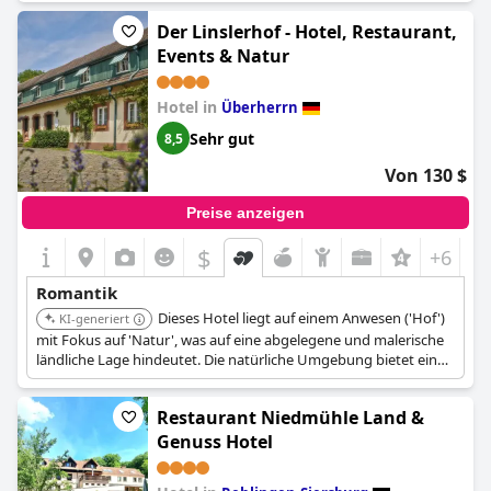
Der Linslerhof - Hotel, Restaurant,
Events & Natur
Hotel in
Überherrn
Sehr gut
8,5
Von 130 $
Preise anzeigen
$
+6
Romantik
Dieses Hotel liegt auf einem Anwesen ('Hof')
KI-generiert
mit Fokus auf 'Natur', was auf eine abgelegene und malerische
ländliche Lage hindeutet. Die natürliche Umgebung bietet eine
friedliche und romantische Kulisse.
Restaurant Niedmühle Land &
Genuss Hotel