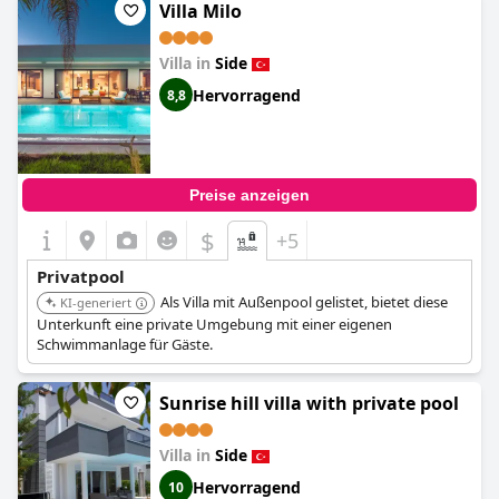
Villa Milo
Villa in
Side
Hervorragend
8,8
Preise anzeigen
$
+5
Privatpool
Als Villa mit Außenpool gelistet, bietet diese
KI-generiert
Unterkunft eine private Umgebung mit einer eigenen
Schwimmanlage für Gäste.
Sunrise hill villa with private pool
Villa in
Side
Hervorragend
10