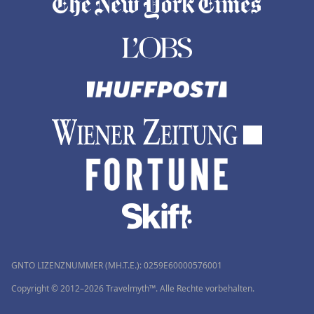
GNTO LIZENZNUMMER (MH.T.E.): 0259Ε60000576001
Copyright © 2012–2026 Travelmyth™. Alle Rechte vorbehalten.