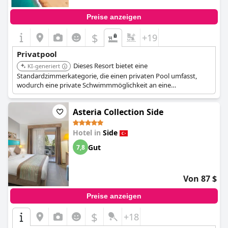
Preise anzeigen
$
+19
Privatpool
Dieses Resort bietet eine
KI-generiert
Standardzimmerkategorie, die einen privaten Pool umfasst,
wodurch eine private Schwimmmöglichkeit an eine
Standardzimmerunterkunft angeschlossen ist.
Asteria Collection Side
Hotel in
Side
Gut
7,8
Von 87 $
Preise anzeigen
$
+18