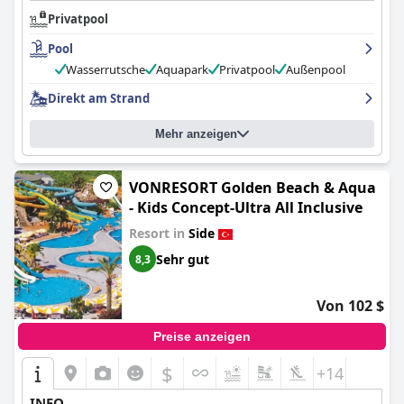
Abendessen gemischte Kritiken erhält, wird die Auswahl an
Privatpool
Speisen im Hotel als gut eingestuft und es gibt eine große
Auswahl für Kinder. Die Zimmer sind geräumig und komfortabel,
Pool
das Hotel ist sauber und gepflegt und das Personal ist
freundlich und hilfsbereit. Die Vielfalt der Swimmingpools,
Wasserrutsche
Aquapark
Privatpool
Außenpool
einschließlich des Wasserparks, ist fantastisch und bietet
Direkt am Strand
genügend Möglichkeiten für die ganze Familie. Der
Strandbereich ist mit seinem warmen und angenehmen
Meerwasser perfekt. Das Hotel hat auch ein spezielles
Mehr anzeigen
Kinderkonzept mit vielen familienfreundlichen Aktivitäten.
Insgesamt ist das
VONRESORT Golden Coast & Aqua - Kids
Concept-Ultra All Inclusive
ein preisgünstiges All-Inclusive-
VONRESORT Golden Beach & Aqua
Resort mit vielen Unterhaltungsmöglichkeiten und
- Kids Concept-Ultra All Inclusive
Annehmlichkeiten für die ganze Familie.
Resort in
Side
Sehr gut
8,3
Von 102 $
Preise anzeigen
$
+14
INFO