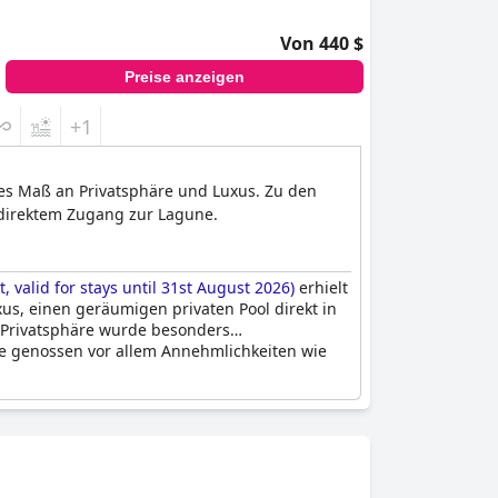
Von 440 $
Preise anzeigen
+1
ohes Maß an Privatsphäre und Luxus. Zu den
 direktem Zugang zur Lagune.
 valid for stays until 31st August 2026)
erhielt
us, einen geräumigen privaten Pool direkt in
r Privatsphäre wurde besonders
te genossen vor allem Annehmlichkeiten wie
esen, sowohl im Pool als auch in den
ar ein häufiges Thema, was auf die alternde
 noch als groß, komfortabel und als ein