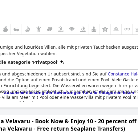
äumige und luxuriöse Villen, alle mit privaten Tauchbecken ausges
opischer Vegetation wählen.
e Kategorie 'Privatpool'
 und abgeschiedenen Urlaubsort sind, sind Sie auf
Constance Hal
 die Option auf einen Privatstrand und einen Pool. Viele Gäste e
en Einrichtung begeistert. Die Wasservillen waren wegen ihrer pr
assig und das Essen ist köstlich. Für Familien ist die geräumige u
Zusammenfassung der Bewertungen für alle Kategorien lesen
e Villa am Meer mit Pool oder eine Wasservilla mit privatem Pool mi
nvergesslich sein.
 Velavaru - Book Now & Enjoy 10 - 20 percent off 
a Velavaru - Free return Seaplane Transfers)