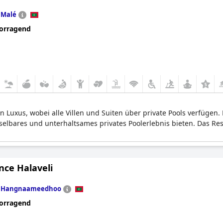
n
Malé
orragend
en Luxus, wobei alle Villen und Suiten über private Pools verfüge
selbares und unterhaltsames privates Poolerlebnis bieten. Das Re
nce Halaveli
n
Hangnaameedhoo
orragend