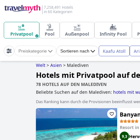
7,258,491 Hotels
in 60 Kategorien
Privatpool
Pool
Außenpool
Infinity Pool
P
Kaafu Atoll
Ari
Preiskategorie
Sortieren nach
Welt
>
Asien
>
Malediven
Hotels mit Privatpool auf d
78 HOTELS AUF DEN MALEDIVEN
Beliebte Suchen auf den Malediven:
hotels mit 
hotels mit all inclusive angeboten
,
hotels mit wa
Das Ranking kann durch die Provisionen beeinflusst werd
Banyan
Resort i
Herv
9,3