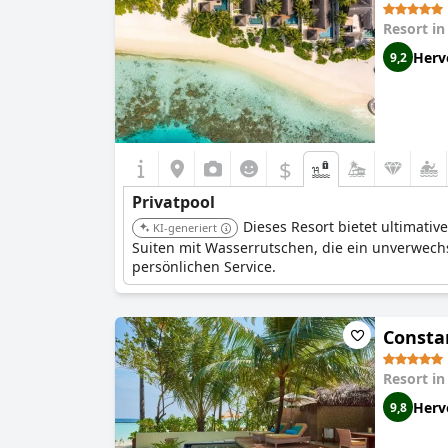
Resort i
Herv
9,2
$
Privatpool
Dieses Resort bietet ultimativ
KI-generiert
Suiten mit Wasserrutschen, die ein unverwech
persönlichen Service.
Consta
Resort i
Herv
9,8