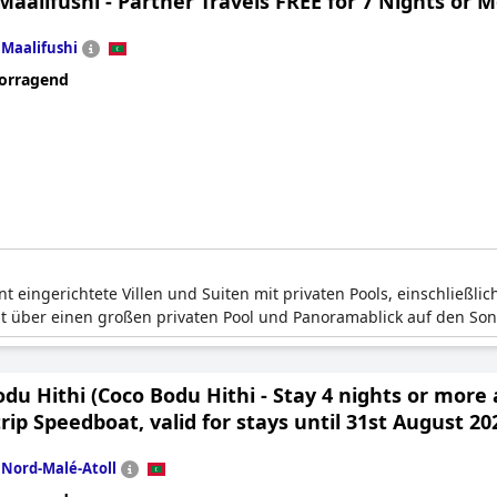
alifushi - Partner Travels FREE for 7 Nights or 
n
Maalifushi
orragend
t eingerichtete Villen und Suiten mit privaten Pools, einschließ
gt über einen großen privaten Pool und Panoramablick auf den S
du Hithi (Coco Bodu Hithi - Stay 4 nights or more
ip Speedboat, valid for stays until 31st August 20
n
Nord-Malé-Atoll