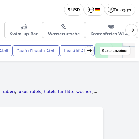
Einloggen
$ USD
Swim-up-Bar
Wasserrutsche
Kostenfreies WLAN
Atoll
Gaafu Dhaalu Atoll
Haa Alif Atoll
Noonu Atoll
Raa
Karte anzeigen
t haben
,
luxushotels
,
hotels für flitterwochen
,
els
,
4-sterne-hotels
and
günstige hotels
.