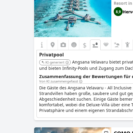
Resort i
Herv
8,9
$
Privatpool
Angsana Velavaru bietet privat
KI-generiert
und bieten Infinity-Pools und Zugang zum Dac
Zusammenfassung der Bewertungen für di
Von KI zusammengefasst
Die Gäste des Angsana Velavaru - All Inclusive
Strandvillen haben große, saubere und gut gepf
Abgeschiedenheit suchen. Einige Gäste bemerke
komfortabel, wobei die Deluxe-Villa über eine T
Privatsphäre und einem eigenen Strandabschnitt