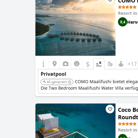
COMO Ma
Resort i
Herv
9,4
$
+17
Privatpool
COMO Maalifushi bietet elegan
KI-generiert
Die Two Bedroom Maalifushi Water Villa verfü
Coco Bo
Roundtr
Resort i