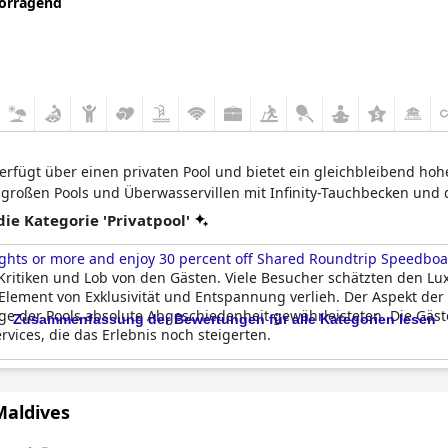
orragend
 verfügt über einen privaten Pool und bietet ein gleichbleibend h
großen Pools und Überwasservillen mit Infinity-Tauchbecken und
e Kategorie 'Privatpool'
ights or more and enjoy 30 percent off Shared Roundtrip Speedboat,
Kritiken und Lob von den Gästen. Viele Besucher schätzten den Lux
n Element von Exklusivität und Entspannung verlieh. Der Aspekt de
e der Pools absolute Abgeschiedenheit gewährleisteten. Die Gäs
Zusammenfassung der Bewertungen für alle Kategorien lesen
ices, die das Erlebnis noch steigerten.
artungsproblemen mit Berichten über gerissene und fehlende Fli
edenken hinsichtlich der Sauberkeit. Der Bedarf an Reparaturen w
Maldives
otz dieser Unvollkommenheiten empfanden die Gäste die Pools immer