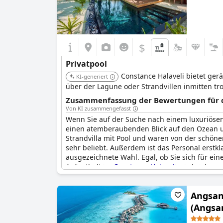
$
Privatpool
Constance Halaveli bietet ger
KI-generiert
über der Lagune oder Strandvillen inmitten tr
Zusammenfassung der Bewertungen für di
Von KI zusammengefasst
Wenn Sie auf der Suche nach einem luxuriösen
einen atemberaubenden Blick auf den Ozean und
Strandvilla mit Pool und waren von der schön
sehr beliebt. Außerdem ist das Personal erstkl
ausgezeichnete Wahl. Egal, ob Sie sich für ein
Aufenthalt im
Constance Halaveli
wird sicher u
Angsana
(Angsan