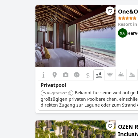
One&On
Resort i
Herv
9,6
$
Privatpool
Bekannt für seine weitläufige
KI-generiert
großzügigen privaten Poolbereichen, einschli
direkten Zugang zur Lagune oder zum Strand 
OZEN R
Inclusi