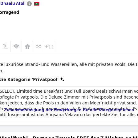
n
Dhaalu Atoll
orragend
+11
e luxuriöse Strand- und Wasservillen, alle mit privaten Pools. Di
h.
e Kategorie 'Privatpool'
 SELECT, Limited time Breakfast und Full Board Deals schwärmen vo
legte Privatpools. Die Deluxe-Zimmer mit Privatpools sind besonde
n jedoch, dass die Pools in den Villen am Meer nicht privat sind.
rennwand verfügt, die zwei separate Schlafzimmer ermöglicht. Es is
Zusammenfassung der Bewertungen für alle Kategorien lesen
. Insgesamt ist das Angsana Velavaru das perfekte Ziel für alle, 