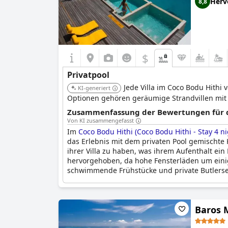
Herv
8,8
$
Privatpool
Jede Villa im Coco Bodu Hithi
KI-generiert
Optionen gehören geräumige Strandvillen mit 
Zusammenfassung der Bewertungen für di
Von KI zusammengefasst
Im
Coco Bodu Hithi (Coco Bodu Hithi - Stay 4 n
das Erlebnis mit dem privaten Pool gemischte 
ihrer Villa zu haben, was ihrem Aufenthalt ei
hervorgehoben, da hohe Fensterläden um einig
schwimmende Frühstücke und private Butlerserv
Es gab jedoch immer wieder Bemerkungen zu W
umliegenden Bereichen, sowie gelegentliche B
Baros 
Infrastruktur einiger der Pools hindeutet. Tr
bemerkenswertes Highlight ihres Aufenthalts.