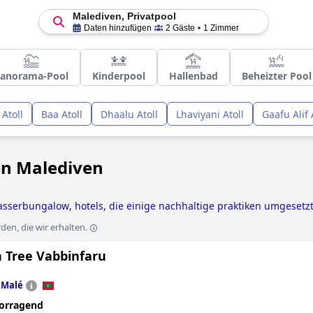
Malediven, Privatpool
Daten hinzufügen
2 Gäste
1 Zimmer
anorama-Pool
Kinderpool
Hallenbad
Beheizter Pool
 Atoll
Baa Atoll
Dhaalu Atoll
Lhaviyani Atoll
Gaafu Alif 
en Malediven
wasserbungalow
,
hotels, die einige nachhaltige praktiken umgesetz
sserrutsche
,
hotels mit privatpool
,
erwachsenenhotels
,
5-sterne-hot
en, die wir erhalten.
 Tree Vabbinfaru
n
Malé
orragend