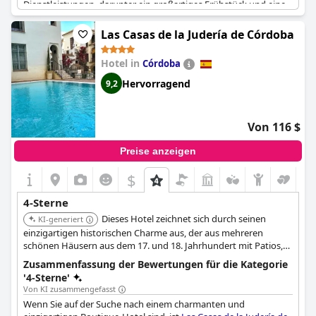
Dienstleistungen, darunter ein großartiges Frühstück und eine
Vielzahl von Annehmlichkeiten für treue Gäste. Es handelt sich
um ein Vier-Sterne-Superior-Hotel mit geräumigen und
Las Casas de la Judería de Córdoba
geschmackvoll eingerichteten Zimmern. Die Lage des Hotels ist
ideal: Verkehrsmittel und touristische Attraktionen sind leicht zu
Hotel in
Córdoba
erreichen. Insgesamt handelt es sich um ein Hotel der
Spitzenklasse, das die Erwartungen der Gäste übertrifft und von
Hervorragend
9,2
zufriedenen Besuchern hervorragende Bewertungen erhält.
Von 116 $
Preise anzeigen
$
4-Sterne
Dieses Hotel zeichnet sich durch seinen
KI-generiert
einzigartigen historischen Charme aus, der aus mehreren
schönen Häusern aus dem 17. und 18. Jahrhundert mit Patios,
Brunnen und Gärten besteht. Es bietet eine Mischung aus
Zusammenfassung der Bewertungen für die Kategorie
modernen Einrichtungen und historischer Architektur und sorgt
'4-Sterne'
für einen unverwechselbaren und komfortablen Aufenthalt.
Von KI zusammengefasst
Wenn Sie auf der Suche nach einem charmanten und