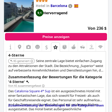
Bewertung verdient hat. Einige Gäste haben darauf
Hotel in
Barcelona
hingewiesen, dass die Informationen über die Annehmlichkeiten
des Hotels verbesserungswürdig sind, und einige haben das
Hervorragend
9,1
Fehlen von Toilettenartikeln in den Zimmern beklagt. Wenn Sie
also einen Aufenthalt im
Seaside Sandy Beach
in Erwägung
ziehen, sollten Sie bedenken, dass die Meinungen über die Vier-
Von 236 $
Sterne-Bewertung des Hotels weit auseinandergehen.
Preise anzeigen
$
4-Sterne
Seine zentrale Lage bietet einfachen Zugang
KI-generiert
zu den Attraktionen der Stadt. Die Bezeichnung „Superior“ weist
auf verbesserte Annehmlichkeiten und Dienstleistungen hin, die
ein komfortables und hochwertiges Erlebnis gewährleisten.
Zusammenfassung der Bewertungen für die Kategorie
'4-Sterne'
Von KI zusammengefasst
Das
Catalonia Square 4* Sup
ist ein ausgezeichnetes Hotel mit
einer fantastischen Lage, das sich sowohl für Freizeit- als auch
für Geschäftsreisende eignet. Das Personal ist sehr aufmerksam
und die Zimmer sind komfortabel und mit modernen Bädern
Zusammenfassung der Bewertungen für alle Kategorien lesen
ausgestattet. Das Hotel bietet außergewöhnliche