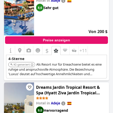
Hotel in
Adeje
Sehr gut
8,6
Von 200 $
Preise anzeigen
$
+11
4-Sterne
Als Resort nur für Erwachsene bietet es eine
KI-generiert
ruhige und anspruchsvolle Atmosphäre. Die Bezeichnung
'Luxus' deutet auf hochwertige Annehmlichkeiten und
Dienstleistungen hin, was es zu einer komfortablen und gut
ausgestatteten Option für anspruchsvolle Reisende macht.
Dreams Jardin Tropical Resort &
Spa (Hyatt Ziva Jardín Tropical
Tenerife)
Hotel in
Adeje
Hervorragend
9,0