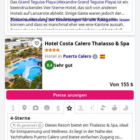
Das
Grand Teguise Playa (Alexandre Grand Teguise Playa)
ist ein
beeindruckendes Vier-Sterne-Hotel, das sich von anderen
Hotels auf Lanzarote abhebt. Einige Gäste waren jedoch der
Meinung, dass das Essen im Restaurant besser hätte sein
Zusammenfassung der Bewertungen für alle Kategorien lesen
können und dass es manchmal eher wie eine Kantine aussah.
Dennoch war das Hotel insgesamt sehr schön und hinterließ
einen guten Eindruck. Es ist ein Juwel auf der Insel Lanzarote
und bot einem Gast ein erholsames Urlaubserlebnis. Ein anderer
Hotel Costa Calero Thalasso & Spa
Gast meinte, es entspreche nicht dem Standard eines Vier-
Sterne-Hotels. Nichtsdestotrotz war das Hotel selbst schön und
Hotel in
Puerto Calero
beeindruckend im Inneren.
Sehr gut
8,4
Von 155 $
Preise anzeigen
$
4-Sterne
Dieses Resort bietet ein Thalasso & Spa, ideal
KI-generiert
für Entspannung und Wellness. Es liegt in der Nähe des
Yachthafens Puerto Calero und bietet einfachen Zugang zu