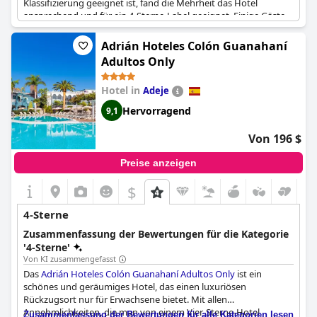
Klassifizierung geeignet ist, fand die Mehrheit das Hotel
ansprechend und für ein 4-Sterne-Label geeignet. Einige Gäste
waren jedoch von der Reinigung und Wartung der
Einrichtungen, insbesondere des Spas und der Fenster,
Adrián Hoteles Colón Guanahaní
enttäuscht. Auch das Restaurant erhielt gemischte Kritiken,
Adultos Only
wobei einige meinten, es sei von Zwei-Sterne-Qualität. Trotz
dieser Bedenken war die Mehrheit der Gäste der Meinung, dass
Hotel in
Adeje
das Hotel der oberen Kategorie angehört und eine schöne
Option für einen erholsamen Urlaub darstellt.
Hervorragend
9,1
Von 196 $
Preise anzeigen
$
4-Sterne
Zusammenfassung der Bewertungen für die Kategorie
'4-Sterne'
Von KI zusammengefasst
Das
Adrián Hoteles Colón Guanahaní Adultos Only
ist ein
schönes und geräumiges Hotel, das einen luxuriösen
Rückzugsort nur für Erwachsene bietet. Mit allen
Annehmlichkeiten, die man von einem Vier-Sterne-Hotel
Zusammenfassung der Bewertungen für alle Kategorien lesen