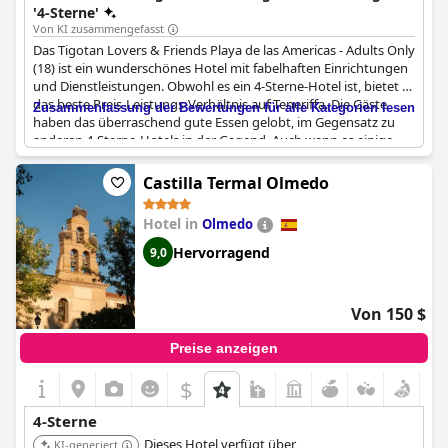
verbessert.
'4-Sterne'
Von KI zusammengefasst
Das Tigotan Lovers & Friends Playa de las Americas - Adults Only
(18) ist ein wunderschönes Hotel mit fabelhaften Einrichtungen
und Dienstleistungen. Obwohl es ein 4-Sterne-Hotel ist, bietet es
das beste Preis-Leistungs-Verhältnis auf Teneriffa. Die Gäste
Zusammenfassung der Bewertungen für alle Kategorien lesen
haben das überraschend gute Essen gelobt, im Gegensatz zu
anderen 4-Sterne-Hotels in der Gegend. Auch wenn es einige
Nachteile hat, wie z. B. keinen Tee oder Kaffee auf den Zimmern,
ist es dennoch das beste Hotel auf Teneriffa in Bezug auf Preis
Castilla Termal Olmedo
und Qualität. Viele Gäste würden dieses Hotel auf jeden Fall
weiter empfehlen.
Hotel in
Olmedo
Hervorragend
9,0
Von 150 $
Preise anzeigen
$
4-Sterne
Dieses Hotel verfügt über
KI-generiert