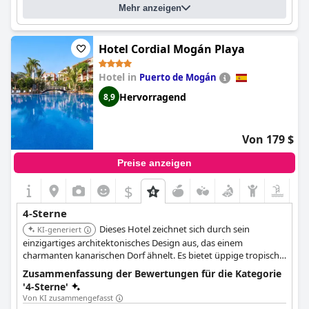
Mehr anzeigen
Hotel Cordial Mogán Playa
Hotel in
Puerto de Mogán
Hervorragend
8,9
Von 179 $
Preise anzeigen
$
4-Sterne
Dieses Hotel zeichnet sich durch sein
KI-generiert
einzigartiges architektonisches Design aus, das einem
charmanten kanarischen Dorf ähnelt. Es bietet üppige tropische
Gärten, mehrere Swimmingpools und ein Spa, die ein ruhiges
Zusammenfassung der Bewertungen für die Kategorie
und luxuriöses Erlebnis bieten. Das Hotel verfügt auch über
'4-Sterne'
mehrere Restaurants, die vielfältige Küchen servieren.
Von KI zusammengefasst