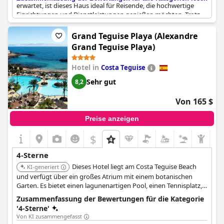
erwartet, ist dieses Haus ideal für Reisende, die hochwertige
Einrichtungen und Dienstleistungen genießen möchten. Trotz
seiner Größe schafft das Hotel eine entspannende Atmosphäre,
in der man die Seele baumeln lassen und die Sonne genießen
Grand Teguise Playa (Alexandre
kann. Das Hotel wurde für seine Qualität hoch gelobt und gilt
Grand Teguise Playa)
als preisgünstige Option für alle, die ein Fünf-Sterne-Erlebnis für
wenig Geld suchen. Auch wenn einige Gäste das Essen als nicht
Hotel in
Costa Teguise
so gut empfunden haben, ist das Hotel insgesamt eine gute
Wahl für alle, die einen luxuriösen und komfortablen Aufenthalt
Sehr gut
8,2
suchen.
Von 165 $
Preise anzeigen
$
4-Sterne
Dieses Hotel liegt am Costa Teguise Beach
KI-generiert
und verfügt über ein großes Atrium mit einem botanischen
Garten. Es bietet einen lagunenartigen Pool, einen Tennisplatz,
ein Fitnessstudio, ein Spa und eine Reihe von
Zusammenfassung der Bewertungen für die Kategorie
Speisemöglichkeiten. Es ist bekannt für seine Lage, Sauberkeit
'4-Sterne'
und das Gesamterlebnis.
Von KI zusammengefasst