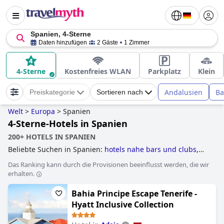
Spanien, 4-Sterne
Daten hinzufügen
2 Gäste
1 Zimmer
4-Sterne
Kostenfreies WLAN
Parkplatz
Klein
Andalusien
Ba
Preiskategorie
Sortieren nach
Welt
>
Europa
>
Spanien
4-Sterne-Hotels in Spanien
200+ HOTELS IN SPANIEN
Beliebte Suchen in Spanien:
hotels nahe bars und clubs
,
hotels mit wasserrutsche
,
hotels mit aquapark
,
hotels in
Das Ranking kann durch die Provisionen beeinflusst werden, die wir
der nähe von weinbergen
,
historische hotels
,
hotels mit
erhalten.
privatpool
,
erwachsenenhotels
,
yoga hotels
,
golfhotels
,
außergewöhnliche hotels
,
hotels mit all inclusive
Bahia Principe Escape Tenerife -
angeboten
,
hotels im boutique-stil
,
familienhotels
,
luxushotels
,
kleine hotels
,
hotels direkt am strand
,
hotels
Hyatt Inclusive Collection
mit wellenbad
,
spukhotels
,
4-sterne-hotels
,
5-sterne-hotels
and
günstige hotels
.