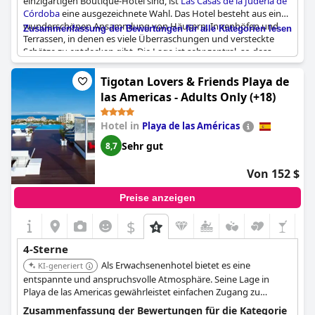
einzigartigen Boutique-Hotel sind, ist
Las Casas de la Judería de
Córdoba
eine ausgezeichnete Wahl. Das Hotel besteht aus einer
wunderschönen Ansammlung von Häusern, Innenhöfen und
Zusammenfassung der Bewertungen für alle Kategorien lesen
Terrassen, in denen es viele Überraschungen und versteckte
Schätze zu entdecken gibt. Die Lage ist sehr zentral, so dass
man die Stadt leicht erkunden kann, und der Service und die
Qualität der Zimmer sind ausgezeichnet. Die Gäste schwärmen
Tigotan Lovers & Friends Playa de
von den geräumigen und charmanten Suiten mit
las Americas - Adults Only (+18)
Marmorbädern und den beruhigenden Wasserspielen im
gesamten Gebäude. Auch wenn das Hotel etwas teurer ist als
Hotel in
Playa de las Américas
andere 4-Sterne-Hotels in Spanien, sind sich die Gäste einig,
dass der Aufenthalt im
Las Casas de la Judería de Córdoba
jeden
Sehr gut
8,7
Cent wert ist.
Von 152 $
Preise anzeigen
$
4-Sterne
Als Erwachsenenhotel bietet es eine
KI-generiert
entspannte und anspruchsvolle Atmosphäre. Seine Lage in
Playa de las Americas gewährleistet einfachen Zugang zu
Stränden und Unterhaltung, was das Gesamterlebnis
Zusammenfassung der Bewertungen für die Kategorie