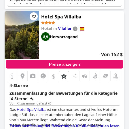
auf jeden Fall wiederkommen und das Hotel sehr empfehlen.
Die Zimmer des Hotels könnten nach Meinung einiger Gäste
etwas verbessert werden. Trotzdem haben die Besucher
Hotel Spa Villalba
bemerkt, dass das Hotel ein gutes Preis-Leistungs-Verhältnis
hat, was seine hohen Bewertungen rechtfertigt. Alles in allem ist
Hotel in
Vilaflor
es ein Hotel, das Hotelgäste selbst erleben möchten.
Hervorragend
8,9
Von 152 $
Preise anzeigen
$
4-Sterne
Zusammenfassung der Bewertungen für die Kategorie
'4-Sterne'
Von KI zusammengefasst
Das
Hotel Spa Villalba
ist ein charmantes und stilvolles Hotel im
Lodge-Stil, das in einer atemberaubenden Lage auf einer Höhe
von 1.500 Metern liegt. Während einige Gäste der Meinung
waren, dass die Qualität nur für eine 2,5 oder 3-Sterne-
Zusammenfassung der Bewertungen für alle Kategorien lesen