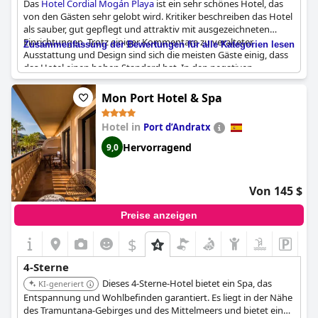
Das
Hotel Cordial Mogán Playa
ist ein sehr schönes Hotel, das
von den Gästen sehr gelobt wird. Kritiker beschreiben das Hotel
als sauber, gut gepflegt und attraktiv mit ausgezeichneten
Einrichtungen. Trotz einiger Kommentare zu veralteter
Zusammenfassung der Bewertungen für alle Kategorien lesen
Ausstattung und Design sind sich die meisten Gäste einig, dass
das Hotel einen hohen Standard hat. In den negativen
Bewertungen werden Probleme mit der Qualität des
Abendessens am Buffet und der kalten warmen Speisen
Mon Port Hotel & Spa
erwähnt. Die Lage des Hotels und das Gesamterlebnis scheinen
diese Mängel jedoch mehr als wettgemacht zu haben.
Hotel in
Port d’Andratx
Hervorragend
9,0
Von 145 $
Preise anzeigen
$
4-Sterne
Dieses 4-Sterne-Hotel bietet ein Spa, das
KI-generiert
Entspannung und Wohlbefinden garantiert. Es liegt in der Nähe
des Tramuntana-Gebirges und des Mittelmeers und bietet eine