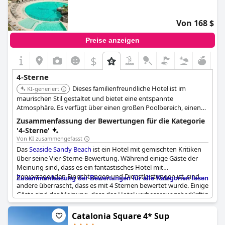
Von 168 $
Preise anzeigen
$
4-Sterne
Dieses familienfreundliche Hotel ist im
KI-generiert
maurischen Stil gestaltet und bietet eine entspannte
Atmosphäre. Es verfügt über einen großen Poolbereich, einen
Kinderclub und vielfältige gastronomische Angebote. Die Nähe
Zusammenfassung der Bewertungen für die Kategorie
zum Strand und zu lokalen Geschäften macht es zu einer
'4-Sterne'
praktischen Wahl.
Von KI zusammengefasst
Das
Seaside Sandy Beach
ist ein Hotel mit gemischten Kritiken
über seine Vier-Sterne-Bewertung. Während einige Gäste der
Meinung sind, dass es ein fantastisches Hotel mit
hervorragenden Einrichtungen und Dienstleistungen ist, sind
Zusammenfassung der Bewertungen für alle Kategorien lesen
andere überrascht, dass es mit 4 Sternen bewertet wurde. Einige
Gäste sind der Meinung, dass das Hotel verbesserungsbedürftig
ist, um als Vier-Sterne-Hotel zu gelten, insbesondere in Bezug
auf Sauberkeit und Ausstattung. Dennoch gibt es Gäste, die der
Catalonia Square 4* Sup
Meinung sind, dass das
Seaside Sandy Beach
seine Vier-Sterne-