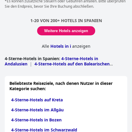
*Es können zusätzliche Steuern oder Gebühren anfallen. Bitte überprüfen
Sie den Endpreis, bevor Sie Ihre Buchung abschließen.
1-20 VON 200+ HOTELS IN SPANIEN
Weitere Hotels anzeigen
Alle
Hotels in i
anzeigen
4-Sterne-Hotels in Spanien
:
4-Sterne-Hotels in
Andalusien
|
4-Sterne-Hotels auf den Balearischen
Inseln
|
4-Sterne-Hotels in Katalonien
|
4-Sterne-Hotels
auf den Kanarischen Inseln
|
4-Sterne-Hotels in der
Comunidad Valenciana
|
4-Sterne-Hotels in Kastilien und
Beliebteste Reiseziele, nach denen Nutzer in dieser
Leon
|
4-Sterne-Hotels in Galicien
|
4-Sterne-Hotels in
Kategorie suchen:
Madrid
|
4-Sterne-Hotels in Kastilien-La Mancha
|
4-
Sterne-Hotels in Asturien
|
4-Sterne-Hotels in
4-Sterne-Hotels auf Kreta
Aragonien
|
4-Sterne-Hotels in Extremadura
|
4-Sterne-
Hotels im Baskenland
|
4-Sterne-Hotels in
4-Sterne-Hotels im Allgäu
Kantabrien
|
4-Sterne-Hotels in der Region Murcia
|
4-
Sterne-Hotels in Navarra
|
4-Sterne-Hotels in Rioja
|
4-
4-Sterne-Hotels in Bozen
Sterne-Hotels in Ceuta und Melilla
4-Sterne-Hotels im Schwarzwald