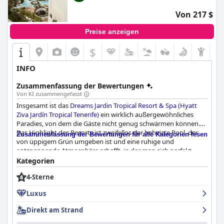
Von 217 $
Preise anzeigen
$
INFO
Zusammenfassung der Bewertungen
Von KI zusammengefasst
Insgesamt ist das
Dreams Jardin Tropical Resort & Spa (Hyatt
Ziva Jardín Tropical Tenerife)
ein wirklich außergewöhnliches
Paradies, von dem die Gäste nicht genug schwärmen können.
Das Highlight des Resorts ist zweifellos der beheizte Pool, der
Zusammenfassung der Bewertungen für alle Kategorien lesen
von üppigem Grün umgeben ist und eine ruhige und
entspannende Atmosphäre schafft, in der man sich perfekt
erholen kann. Die Besucher können von der angenehmen
Kategorien
Temperatur nicht genug bekommen, und die Größe ist genau
4-Sterne
richtig - nicht zu groß, nicht zu klein. Der Pool ist besonders in
den Wintermonaten ein Muss für jeden, der einen luxuriösen
Luxus
Tropenurlaub verbringen möchte.
Direkt am Strand