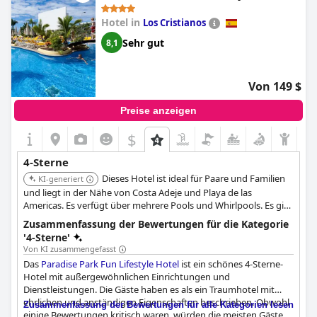
Hotel in
Los Cristianos
Sehr gut
8,1
Von 149 $
Preise anzeigen
$
4-Sterne
Dieses Hotel ist ideal für Paare und Familien
KI-generiert
und liegt in der Nähe von Costa Adeje und Playa de las
Americas. Es verfügt über mehrere Pools und Whirlpools. Es gibt
auch zwei Restaurants, Bars und abendliche Unterhaltung.
Zusammenfassung der Bewertungen für die Kategorie
'4-Sterne'
Von KI zusammengefasst
Das
Paradise Park Fun Lifestyle Hotel
ist ein schönes 4-Sterne-
Hotel mit außergewöhnlichen Einrichtungen und
Dienstleistungen. Die Gäste haben es als ein Traumhotel mit
ehrlichen und anständigen Eigenschaften beschrieben. Obwohl
Zusammenfassung der Bewertungen für alle Kategorien lesen
einige Bewertungen kritisch waren, würden die meisten Gäste