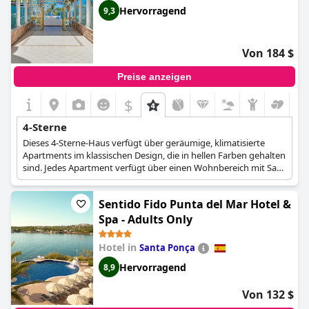
Hervorragend
9,3
Von 184 $
Preise anzeigen
$
4-Sterne
Dieses 4-Sterne-Haus verfügt über geräumige, klimatisierte
Apartments im klassischen Design, die in hellen Farben gehalten
sind. Jedes Apartment verfügt über einen Wohnbereich mit Sat-
TV und eine Küche mit Mikrowelle, Kühlschrank und
Geschirrspüler.
Sentido Fido Punta del Mar Hotel &
Spa - Adults Only
Hotel in
Santa Ponça
Hervorragend
8,9
Von 132 $