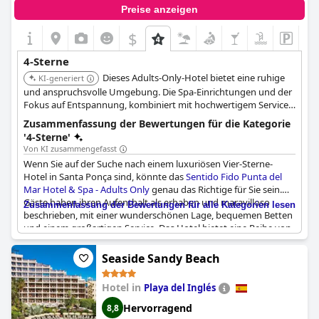
Preise anzeigen
$
4-Sterne
Dieses Adults-Only-Hotel bietet eine ruhige
KI-generiert
und anspruchsvolle Umgebung. Die Spa-Einrichtungen und der
Fokus auf Entspannung, kombiniert mit hochwertigem Service,
sorgen für einen komfortablen und erholsamen Aufenthalt.
Zusammenfassung der Bewertungen für die Kategorie
'4-Sterne'
Von KI zusammengefasst
Wenn Sie auf der Suche nach einem luxuriösen Vier-Sterne-
Hotel in Santa Ponça sind, könnte das
Sentido Fido Punta del
Mar Hotel & Spa - Adults Only
genau das Richtige für Sie sein.
Gäste haben ihren Aufenthalt als erhaben und maravilloso
Zusammenfassung der Bewertungen für alle Kategorien lesen
beschrieben, mit einer wunderschönen Lage, bequemen Betten
und einem großartigen Service. Das Hotel bietet eine Reihe von
Einrichtungen und Dienstleistungen, um Sie zu unterhalten,
darunter ein Spa, ein Restaurant und All-inclusive-Optionen.
Seaside Sandy Beach
Außerdem bietet das Hotel seinen Gästen einen
atemberaubenden Blick auf die Umgebung. Einige Gäste hätten
Hotel in
Playa del Inglés
sich allerdings mehr Abwechslung in der Küche gewünscht, aber
insgesamt ist das Hotel sehr zu empfehlen.
Hervorragend
8,8