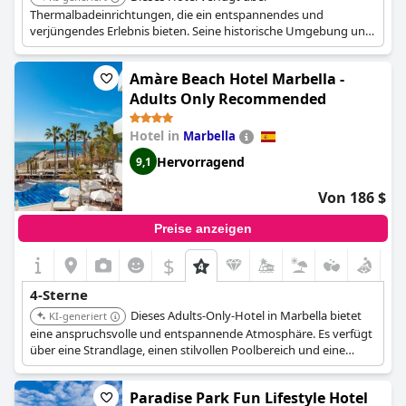
Thermalbadeinrichtungen, die ein entspannendes und
verjüngendes Erlebnis bieten. Seine historische Umgebung und
der hochwertige Service sorgen für einen komfortablen und
unvergesslichen Aufenthalt.
Amàre Beach Hotel Marbella -
Adults Only Recommended
Hotel in
Marbella
Hervorragend
9,1
Von 186 $
Preise anzeigen
$
4-Sterne
Dieses Adults-Only-Hotel in Marbella bietet
KI-generiert
eine anspruchsvolle und entspannende Atmosphäre. Es verfügt
über eine Strandlage, einen stilvollen Poolbereich und eine
Dachbar mit Panoramablick. Das Hotel ist bekannt für sein
modernes Design und exzellenten Service.
Paradise Park Fun Lifestyle Hotel