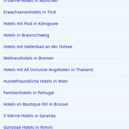
3-Sterne-Hotels in München
4-Sterne-Hotels in Timmendorfer Strand
Erwachsenenhotels in Tirol
4-Sterne-Hotels in Cochem
Hotels mit Pool in Königssee
4-Sterne-Hotels in Velden am Wörthersee
4-Sterne-Hotels in Würzburg
Hotels in Braunschweig
4-Sterne-Hotels in Bad Reichenhall
Hotels mit Hallenbad an der Ostsee
4-Sterne-Hotels in Kassel
Wellnesshotels in Bremen
4-Sterne-Hotels in Borkum
Hotels mit All Inclusive Angeboten in Thailand
4-Sterne-Hotels in der Schweiz
Hundefreundliche Hotels in Wien
4-Sterne-Hotels in Bad Hindelang
4-Sterne-Hotels in Titisee-Neustadt
Familienhotels in Portugal
4-Sterne-Hotels in Quedlinburg
Hotels im Boutique-Stil in Brüssel
5-Sterne-Hotels in Saranda
Günstige Hotels in Rimini