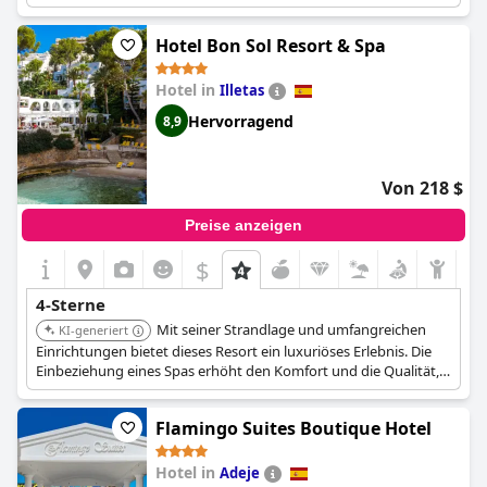
malerische Aussicht. Das Hotel bietet verschiedene
Zimmertypen und exklusive Angebote.
Hotel Bon Sol Resort & Spa
Hotel in
Illetas
Hervorragend
8,9
Von 218 $
Preise anzeigen
$
4-Sterne
Mit seiner Strandlage und umfangreichen
KI-generiert
Einrichtungen bietet dieses Resort ein luxuriöses Erlebnis. Die
Einbeziehung eines Spas erhöht den Komfort und die Qualität,
was es zu einer herausragenden Wahl macht.
Flamingo Suites Boutique Hotel
Hotel in
Adeje