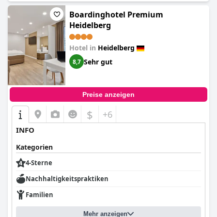
Boardinghotel Premium
Heidelberg
Hotel in
Heidelberg
Sehr gut
8,7
Preise anzeigen
$
+6
INFO
Kategorien
4-Sterne
Nachhaltigkeitspraktiken
Familien
Mehr anzeigen