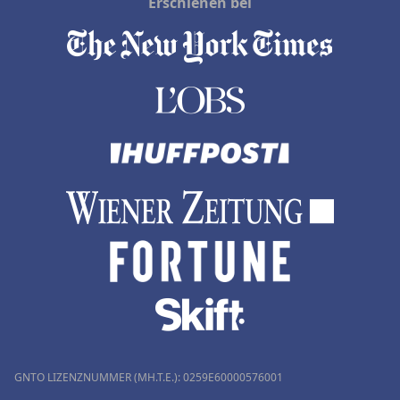
Erschienen bei
GNTO LIZENZNUMMER (MH.T.E.): 0259Ε60000576001