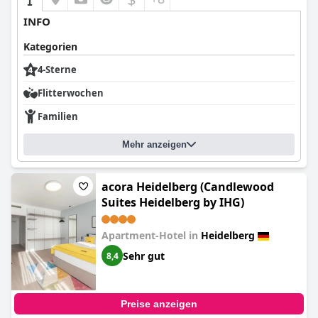
INFO
Kategorien
4-Sterne
Flitterwochen
Familien
Mehr anzeigen
acora Heidelberg (Candlewood
Suites Heidelberg by IHG)
Apartment-Hotel in
Heidelberg
Sehr gut
8,4
Preise anzeigen