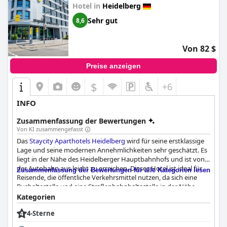
Hotel in
Heidelberg
Sehr gut
8,6
Von 82 $
Preise anzeigen
$
+6
INFO
Zusammenfassung der Bewertungen
Von KI zusammengefasst
Das
Staycity Aparthotels Heidelberg
wird für seine erstklassige
Lage und seine modernen Annehmlichkeiten sehr geschätzt. Es
liegt in der Nähe des Heidelberger Hauptbahnhofs und ist von
der Autobahn aus leicht zu erreichen. Dieses Hotel ist ideal für
Zusammenfassung der Bewertungen für alle Kategorien lesen
Reisende, die öffentliche Verkehrsmittel nutzen, da sich eine
Bushaltestelle und eine Straßenbahnhaltestelle in der Nähe
befinden. Diese strategische Lage bietet bequeme
Kategorien
Verbindungen zum Stadtzentrum und zu wichtigen
4-Sterne
Sehenswürdigkeiten und bietet gleichzeitig eine ruhige
Umgebung und ruhige Zimmer trotz seiner zentralen Lage.