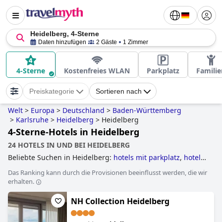
Heidelberg, 4-Sterne
Daten hinzufügen
2 Gäste
1 Zimmer
4-Sterne
Kostenfreies WLAN
Parkplatz
Familie
Preiskategorie
Sortieren nach
Welt
>
Europa
>
Deutschland
>
Baden-Württemberg
>
Karlsruhe
>
Heidelberg
>
Heidelberg
4-Sterne-Hotels in Heidelberg
24 HOTELS IN UND BEI HEIDELBERG
Beliebte Suchen in Heidelberg:
hotels mit parkplatz
,
hotels
mit pool
,
romantische hotels
,
wellnesshotels
,
5-sterne-
Das Ranking kann durch die Provisionen beeinflusst werden, die wir
hotels
and
4-sterne-hotels
.
erhalten.
NH Collection Heidelberg