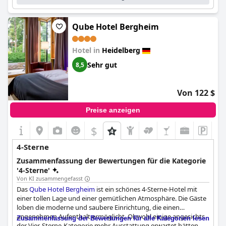
Qube Hotel Bergheim
Hotel in
Heidelberg
Sehr gut
8,5
Von 122 $
Preise anzeigen
$
+4
4-Sterne
Zusammenfassung der Bewertungen für die Kategorie
'4-Sterne'
Von KI zusammengefasst
Das
Qube Hotel Bergheim
ist ein schönes 4-Sterne-Hotel mit
einer tollen Lage und einer gemütlichen Atmosphäre. Die Gäste
loben die moderne und saubere Einrichtung, die einen
angenehmen Aufenthalt ermöglicht. Obwohl einige angesichts
Zusammenfassung der Bewertungen für alle Kategorien lesen
der Vier-Sterne-Kategorie mehr Ausstattung erwartet hätten,