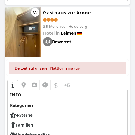
und mit freundlichem Personal. Insgesamt scheint es, dass das
Hotel Villa Toskana
eine gute Wahl für einen kurzen Aufenthalt
Gasthaus zur krone
in der Gegend ist, auch wenn einige Verbesserungen
vorgenommen werden könnten.
3.9 Meilen von Heidelberg
Hotel in
Leimen
Bewertet
5,5
Derzeit auf unserer Plattform inaktiv.
$
+6
INFO
Kategorien
4-Sterne
Familien