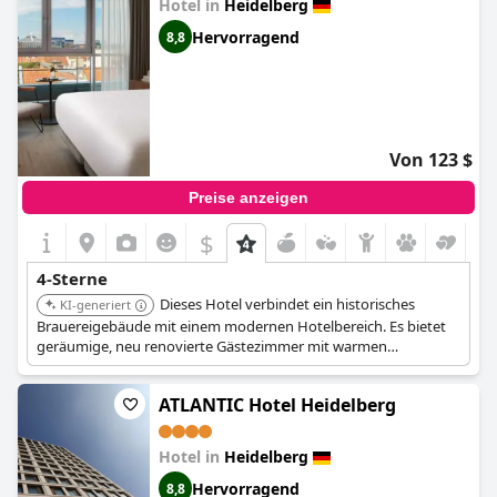
Hotel in
Heidelberg
Hervorragend
8,8
Von 123 $
Preise anzeigen
$
4-Sterne
Dieses Hotel verbindet ein historisches
KI-generiert
Brauereigebäude mit einem modernen Hotelbereich. Es bietet
geräumige, neu renovierte Gästezimmer mit warmen
Materialien, und Zimmer im 4. Stock haben Blick auf Heidelberg.
Viele der ursprünglichen Merkmale der Brauerei wurden
ATLANTIC Hotel Heidelberg
erhalten, und die Hotelbar verweist auf dieses Erbe.
Hotel in
Heidelberg
Hervorragend
8,8