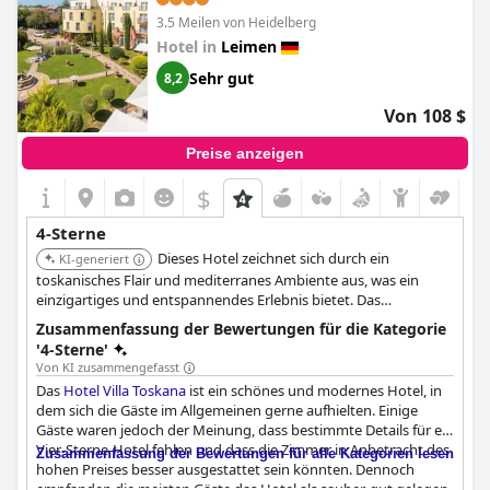
3.5 Meilen von Heidelberg
Hotel in
Leimen
Sehr gut
8,2
Von 108 $
Preise anzeigen
$
4-Sterne
Dieses Hotel zeichnet sich durch ein
KI-generiert
toskanisches Flair und mediterranes Ambiente aus, was ein
einzigartiges und entspannendes Erlebnis bietet. Das
freundliche Personal, geräumige Zimmer mit Gartenblick und
Zusammenfassung der Bewertungen für die Kategorie
ein ausgezeichnetes Frühstück tragen zu einem angenehmen
'4-Sterne'
und hochwertigen Aufenthalt bei.
Von KI zusammengefasst
Das
Hotel Villa Toskana
ist ein schönes und modernes Hotel, in
dem sich die Gäste im Allgemeinen gerne aufhielten. Einige
Gäste waren jedoch der Meinung, dass bestimmte Details für ein
Vier-Sterne-Hotel fehlen und dass die Zimmer in Anbetracht des
Zusammenfassung der Bewertungen für alle Kategorien lesen
hohen Preises besser ausgestattet sein könnten. Dennoch
empfanden die meisten Gäste das Hotel als sauber, gut gelegen