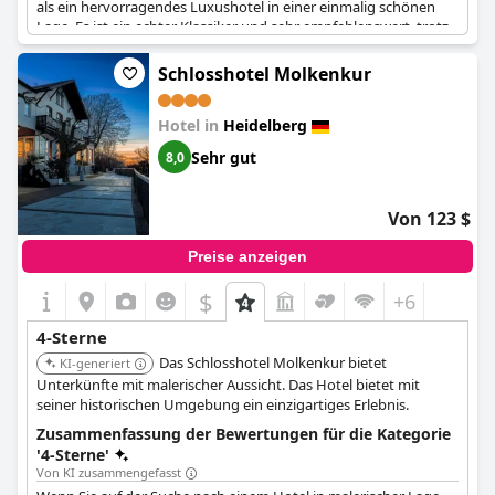
als ein hervorragendes Luxushotel in einer einmalig schönen
Lage. Es ist ein echter Klassiker und sehr empfehlenswert, trotz
einiger negativer Bewertungen von Gästen, die der Meinung
waren, dass die Vier-Sterne-Klassifizierung zu großzügig war.
Schlosshotel Molkenkur
Insgesamt erhält der
Berggasthof Königstuhl
positives
Feedback für seine Einrichtungen und Dienstleistungen.
Hotel in
Heidelberg
Sehr gut
8,0
Von 123 $
Preise anzeigen
$
+6
4-Sterne
Das Schlosshotel Molkenkur bietet
KI-generiert
Unterkünfte mit malerischer Aussicht. Das Hotel bietet mit
seiner historischen Umgebung ein einzigartiges Erlebnis.
Zusammenfassung der Bewertungen für die Kategorie
'4-Sterne'
Von KI zusammengefasst