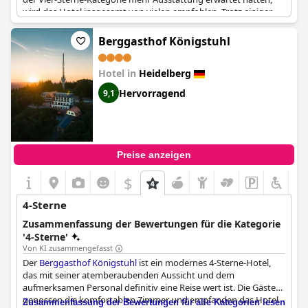
wird das Hotel insgesamt von vielen empfohlen. Trotz einiger
negativer Kommentare über den hohen Preis für einige
Dienstleistungen, haben die meisten Besucher ihren Aufenthalt
Berggasthof Königstuhl
genossen und würden gerne wiederkommen.
Hotel in
Heidelberg
Hervorragend
9,1
Preise anzeigen
$
+3
4-Sterne
Zusammenfassung der Bewertungen für die Kategorie
'4-Sterne'
Von KI zusammengefasst
Der
Berggasthof Königstuhl
ist ein modernes 4-Sterne-Hotel,
das mit seiner atemberaubenden Aussicht und dem
aufmerksamen Personal definitiv eine Reise wert ist. Die Gäste
genossen die komfortablen Zimmer und empfanden das Hotel
Zusammenfassung der Bewertungen für alle Kategorien lesen