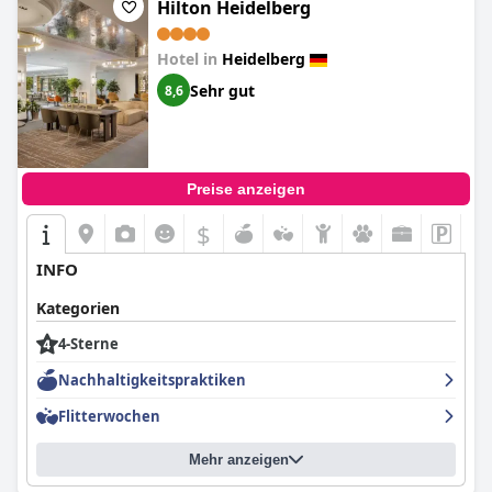
mangelhaft, aber insgesamt ist das Hotel eine gute Wahl für
Hilton Heidelberg
diejenigen, die einen komfortablen Aufenthalt suchen. Während
einige Gäste der Meinung sind, dass das Hotel seine Vier-Sterne-
Hotel in
Heidelberg
Bewertung nicht verdient, würden andere das Hotel bei einem
zukünftigen Aufenthalt gerne wieder wählen.
Sehr gut
8,6
Preise anzeigen
$
+6
INFO
Kategorien
4-Sterne
Nachhaltigkeitspraktiken
Flitterwochen
Mehr anzeigen