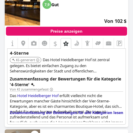
Gut
7,9
Von 102 $
Preise anzeigen
$
+2
4-Sterne
Das Hotel Heidelberger Hof ist zentral
KI-generiert
gelegen. Es bietet einfachen Zugang zu den
Sehenswürdigkeiten der Stadt und öffentlichen
Verkehrsmitteln.
Zusammenfassung der Bewertungen für die Kategorie
'4-Sterne'
Von KI zusammengefasst
Das
Hotel Heidelberger Hof
erfüllt vielleicht nicht die
Erwartungen mancher Gäste hinsichtlich der Vier-Sterne-
Kategorie, aber es ist ein charmantes Boutique-Hotel, das sich
perfekt für einen kurzen Aufenthalt eignet. Die Lage ist
Zusammenfassung der Bewertungen für alle Kategorien lesen
zufriedenstellend und das Personal ist aufmerksam und
freundlich, auch wenn die Lösung einiger Probleme nicht immer
möglich war. Einige Gäste empfanden das Frühstück als